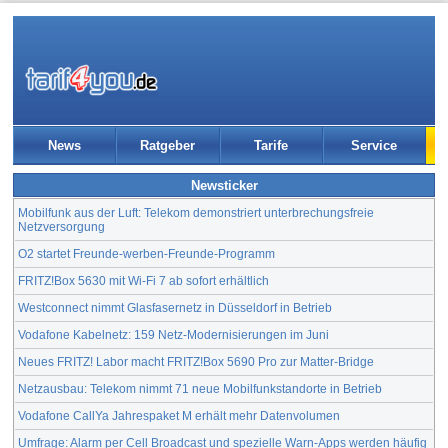
News
Ratgeber
Tarife
Service
Newsticker
Mobilfunk aus der Luft: Telekom demonstriert unterbrechungsfreie
Netzversorgung
O2 startet Freunde-werben-Freunde-Programm
FRITZ!Box 5630 mit Wi-Fi 7 ab sofort erhältlich
Westconnect nimmt Glasfasernetz in Düsseldorf in Betrieb
Vodafone Kabelnetz: 159 Netz-Modernisierungen im Juni
Neues FRITZ! Labor macht FRITZ!Box 5690 Pro zur Matter-Bridge
Netzausbau: Telekom nimmt 71 neue Mobilfunkstandorte in Betrieb
Vodafone CallYa Jahrespaket M erhält mehr Datenvolumen
Umfrage: Alarm per Cell Broadcast und spezielle Warn-Apps werden häufig