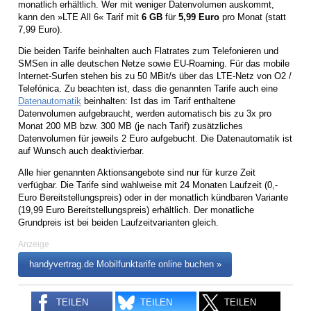
monatlich erhältlich. Wer mit weniger Datenvolumen auskommt,
kann den »LTE All 6« Tarif mit
6 GB
für
5,99 Euro
pro Monat (statt
7,99 Euro).
Die beiden Tarife beinhalten auch Flatrates zum Telefonieren und
SMSen in alle deutschen Netze sowie EU-Roaming. Für das mobile
Internet-Surfen stehen bis zu 50 MBit/s über das LTE-Netz von O2 /
Telefónica. Zu beachten ist, dass die genannten Tarife auch eine
Datenautomatik
beinhalten: Ist das im Tarif enthaltene
Datenvolumen aufgebraucht, werden automatisch bis zu 3x pro
Monat 200 MB bzw. 300 MB (je nach Tarif) zusätzliches
Datenvolumen für jeweils 2 Euro aufgebucht. Die Datenautomatik ist
auf Wunsch auch deaktivierbar.
Alle hier genannten Aktionsangebote sind nur für kurze Zeit
verfügbar. Die Tarife sind wahlweise mit 24 Monaten Laufzeit (0,-
Euro Bereitstellungspreis) oder in der monatlich kündbaren Variante
(19,99 Euro Bereitstellungspreis) erhältlich. Der monatliche
Grundpreis ist bei beiden Laufzeitvarianten gleich.
Anzeige
handyvertrag.de Mobilfunktarife online buchen »
TEILEN
TEILEN
TEILEN