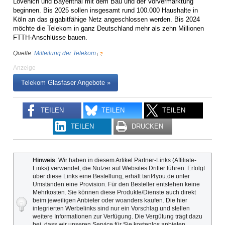
Lövenich und Bayenthal mit dem Bau und der Vorvermarktung
beginnen. Bis 2025 sollen insgesamt rund 100.000 Haushalte in
Köln an das gigabitfähige Netz angeschlossen werden. Bis 2024
möchte die Telekom in ganz Deutschland mehr als zehn Millionen
FTTH-Anschlüsse bauen.
Quelle:
Mitteilung der Telekom
Anzeige
Telekom Glasfaser Angebote »
TEILEN
TEILEN
TEILEN
TEILEN
DRUCKEN
Hinweis
: Wir haben in diesem Artikel Partner-Links (Affiliate-
Links) verwendet, die Nutzer auf Websites Dritter führen. Erfolgt
über diese Links eine Bestellung, erhält tarif4you.de unter
Umständen eine Provision. Für den Besteller entstehen keine
Mehrkosten. Sie können diese Produkte/Dienste auch direkt
beim jeweiligen Anbieter oder woanders kaufen. Die hier
integrierten Werbelinks sind nur ein Vorschlag und stellen
weitere Informationen zur Verfügung. Die Vergütung trägt dazu
bei, dass wir unseren Service für Sie kostenlos anbieten