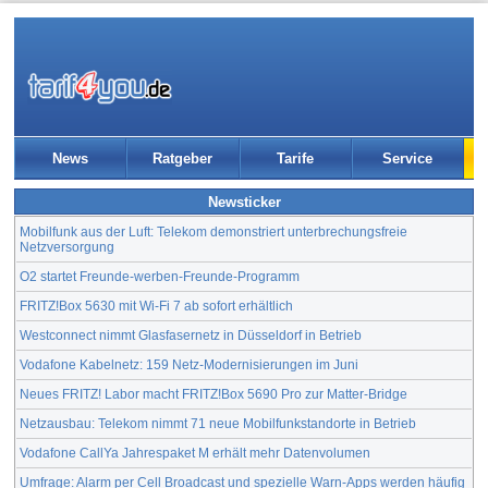
News
Ratgeber
Tarife
Service
Newsticker
Mobilfunk aus der Luft: Telekom demonstriert unterbrechungsfreie
Netzversorgung
O2 startet Freunde-werben-Freunde-Programm
FRITZ!Box 5630 mit Wi-Fi 7 ab sofort erhältlich
Westconnect nimmt Glasfasernetz in Düsseldorf in Betrieb
Vodafone Kabelnetz: 159 Netz-Modernisierungen im Juni
Neues FRITZ! Labor macht FRITZ!Box 5690 Pro zur Matter-Bridge
Netzausbau: Telekom nimmt 71 neue Mobilfunkstandorte in Betrieb
Vodafone CallYa Jahrespaket M erhält mehr Datenvolumen
Umfrage: Alarm per Cell Broadcast und spezielle Warn-Apps werden häufig