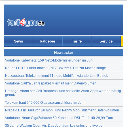
News
Ratgeber
Tarife
Service
Newsticker
Vodafone Kabelnetz: 159 Netz-Modernisierungen im Juni
Neues FRITZ! Labor macht FRITZ!Box 5690 Pro zur Matter-Bridge
Netzausbau: Telekom nimmt 71 neue Mobilfunkstandorte in Betrieb
Vodafone CallYa Jahrespaket M erhält mehr Datenvolumen
Umfrage: Alarm per Cell Broadcast und spezielle Warn-Apps werden häufig
genutzt
Telekom baut 240.000 Glasfaseranschlüsse im Juni
Prepaid Basic Tarif von ja! mobil und Penny Mobil mit mehr Datenvolumen
Vodafone: Neue GigaZuhause 50 Kabel und DSL Tarife für 29,99 Euro
35 Jahre Wacken Open Air: Das Jubiläum kostenlos und live bei