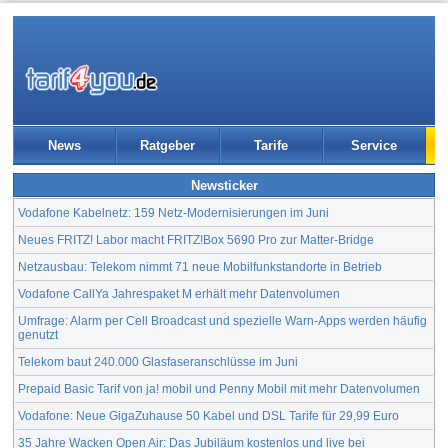
News
Ratgeber
Tarife
Service
Newsticker
Vodafone Kabelnetz: 159 Netz-Modernisierungen im Juni
Neues FRITZ! Labor macht FRITZ!Box 5690 Pro zur Matter-Bridge
Netzausbau: Telekom nimmt 71 neue Mobilfunkstandorte in Betrieb
Vodafone CallYa Jahrespaket M erhält mehr Datenvolumen
Umfrage: Alarm per Cell Broadcast und spezielle Warn-Apps werden häufig
genutzt
Telekom baut 240.000 Glasfaseranschlüsse im Juni
Prepaid Basic Tarif von ja! mobil und Penny Mobil mit mehr Datenvolumen
Vodafone: Neue GigaZuhause 50 Kabel und DSL Tarife für 29,99 Euro
35 Jahre Wacken Open Air: Das Jubiläum kostenlos und live bei