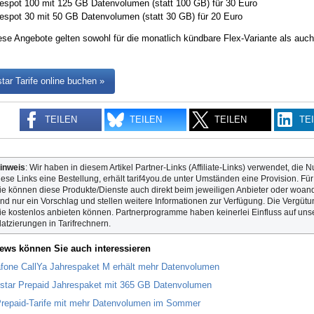
spot 100 mit 125 GB Datenvolumen (statt 100 GB) für 30 Euro
spot 30 mit 50 GB Datenvolumen (statt 30 GB) für 20 Euro
se Angebote gelten sowohl für die monatlich kündbare Flex-Variante als auch 
tar Tarife online buchen »
TEILEN
TEILEN
TEILEN
TE
inweis
: Wir haben in diesem Artikel Partner-Links (Affiliate-Links) verwendet, die N
iese Links eine Bestellung, erhält tarif4you.de unter Umständen eine Provision. Fü
ie können diese Produkte/Dienste auch direkt beim jeweiligen Anbieter oder woande
ind nur ein Vorschlag und stellen weitere Informationen zur Verfügung. Die Vergütun
ie kostenlos anbieten können. Partnerprogramme haben keinerlei Einfluss auf unse
latzierungen in Tarifrechnern.
ews können Sie auch interessieren
fone CallYa Jahrespaket M erhält mehr Datenvolumen
star Prepaid Jahrespaket mit 365 GB Datenvolumen
repaid-Tarife mit mehr Datenvolumen im Sommer