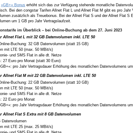
m
»GB+« Bonus
erhöht sich das zur Verfügung stehende monatliche Datenvol
sch. Bei den congstar Tarifen Allnet Flat L und Allnet Flat M gibt es pro Jahr
umen zusätzlich als Treuebonus. Bei der Allnet Flat S und der Allnet Flat S 
lumen um 1 GB pro Jahr Vertragslaufzeit.
ionstarife im Überblick – bei Online-Buchung ab dem 27. Juni 2023
r Allnet Flat L mit 32 GB Datenvolumen inkl. LTE 50
Online-Buchung: 32 GB Datenvolumen (statt 15 GB)
en mit LTE 50 (max. 50 MBit/s)
fonie- und SMS Flat in alle dt. Netze
s: 27 Euro pro Monat (statt 30 Euro)
»GB+«: pro Jahr Vertragsdauer Erhöhung des monatlichen Datenvolumens u
r Allnet Flat M mit 22 GB Datenvolumen inkl. LTE 50
Online-Buchung: 22 GB Datenvolumen (statt 10 GB)
en mit LTE 50 (max. 50 MBit/s)
fonie- und SMS Flat in alle dt. Netze
s: 22 Euro pro Monat
»GB+«: pro Jahr Vertragsdauer Erhöhung des monatlichen Datenvolumens u
r Allnet Flat S Extra mit 8 GB Datenvolumen
 Datenvolumen
en mit LTE 25 (max. 25 MBit/s)
fonie- und SMS Flat in alle dt. Netze