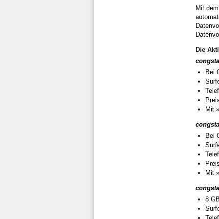
Mit de
automati
Datenvol
Datenvo
Die Akt
congsta
Bei 
Surf
Tele
Prei
Mit 
congsta
Bei 
Surf
Tele
Prei
Mit 
congsta
8 GB
Surf
Tele