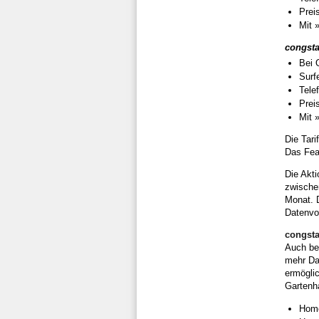
Prei
Mit 
congsta
Bei 
Surf
Tele
Prei
Mit 
Die Tari
Das Fea
Die Akt
zwische
Monat. D
Datenvol
congsta
Auch be
mehr Da
ermöglic
Gartenh
Home