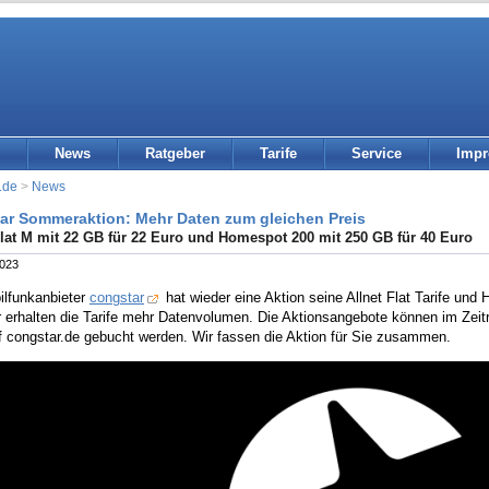
News
Ratgeber
Tarife
Service
Imp
.de
>
News
ar Sommeraktion: Mehr Daten zum gleichen Preis
Flat M mit 22 GB für 22 Euro und Homespot 200 mit 250 GB für 40 Euro
2023
ilfunkanbieter
congstar
hat wieder eine Aktion seine Allnet Flat Tarife und 
erhalten die Tarife mehr Datenvolumen. Die Aktionsangebote können im Zei
f congstar.de gebucht werden. Wir fassen die Aktion für Sie zusammen.