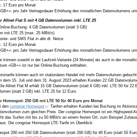
s: 17 Euro pro Monat
»GB+«: pro Jahr Vertragsdauer Erhöhung des monatlichen Datenvolumens u
r Allnet Flat S mit 4 GB Datenvolumen inkl. LTE 25
Online-Buchung: 4 GB Datenvolumen (statt 3 GB)
en mit LTE 25 (max. 25 MBit/s)
fonie- und SMS Flat in alle dt. Netze
s: 12 Euro pro Monat
»GB+«: pro Jahr Vertragsdauer Erhöhung des monatlichen Datenvolumens u
fe können sowohl in der Laufzeit-Variante (24 Monate) als auch in der monatl
ture »GB+« ist nur bei Online-Buchung enthalten.
ionstarife können auch im stationären Handel mit mehr Datenvolumen gebucht 
n dem 15. Juli und dem 31. August 2023 erhalten Kunden 22 GB Datenvolumen 
ie Allnet Flat M erhält 15 GB Datenvolumen (statt 6 GB) inkl. LTE 50 für 22 E
umen (statt 2 GB) inkl. LTE 25 für 12 Euro.
r Homespot: 250 GB mit LTE 50 für 40 Euro pro Monat
i den
congstar Homespot
Tarifen erhalten Kunden bei Buchung im Aktionsz
tenvolumen zum gleichen Preis. Der congstar Homespot ist ein Highspeed-An
ht das Surfen mit bis zu 50 MBit/s an einem festen Ort, zum Beispiel Zuhau
aus. Die congstar Homespot LTE-Tarife im Überblick:
spot 200 mit 250 GB Datenvolumen (statt 200 GB) für 40 Euro (statt 55 Euro