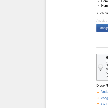
Home
Home
Auch die
Anzeige
congs
H
d
S
s
S
P
Diese N
Voda
cong
O2 P