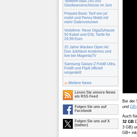
Telekom baut 240.000
Glasfaseranschlüsse im Juni
Prepaid Basic Tarif von ja!
mobil und Penny Mobil mit
mehr Datenvolumen
Vodafone: Neue GigaZuhause
50 Kabel und DSL Tarife für
29,99 Euro
35 Jahre Wacken Open Air:
Das Jubiläum kostenlos und
live bei MagentaTV
Samsung Galaxy Z Fold8 Ultra,
Fold8 und Flip8 offiziell
vorgestellt
Weitere News
Lesen Sie unsere News
als RSS Feed
Bei der
und
GB
Folgen Sie uns auf
Facebook
Auch fü
Folgen Sie uns auf X
32 GB
D
(twitter)
3 GB) u
GB+ inkl