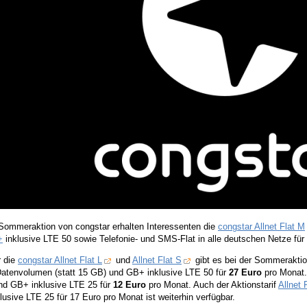
 Sommeraktion von congstar erhalten Interessenten die
congstar Allnet Flat M
+
inklusive LTE 50 sowie Telefonie- und SMS-Flat in alle deutschen Netze für
r die
congstar Allnet Flat L
und
Allnet Flat S
gibt es bei der Sommeraktion
atenvolumen (statt 15 GB) und GB+ inklusive LTE 50 für
27 Euro
pro Monat. 
nd GB+ inklusive LTE 25 für
12 Euro
pro Monat. Auch der Aktionstarif
Allnet 
usive LTE 25 für 17 Euro pro Monat ist weiterhin verfügbar.