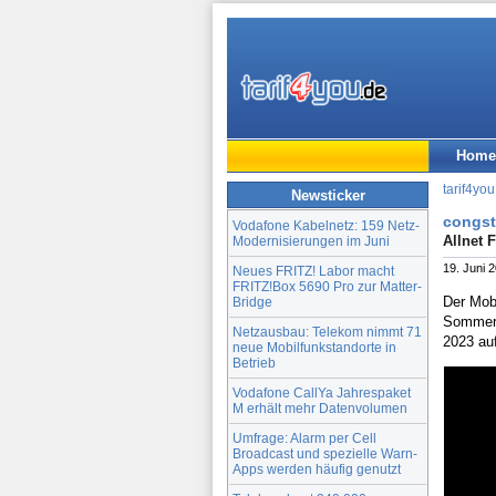
Home
tarif4you
Newsticker
congst
Vodafone Kabelnetz: 159 Netz-
Allnet 
Modernisierungen im Juni
19. Juni 
Neues FRITZ! Labor macht
FRITZ!Box 5690 Pro zur Matter-
Der Mob
Bridge
Sommer 
Netzausbau: Telekom nimmt 71
2023 au
neue Mobilfunkstandorte in
Betrieb
Vodafone CallYa Jahrespaket
M erhält mehr Datenvolumen
Umfrage: Alarm per Cell
Broadcast und spezielle Warn-
Apps werden häufig genutzt