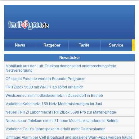
News
Ratgeber
Tarife
Service
Newsticker
Mobilfunk aus der Luft: Telekom demonstriert unterbrechungsfreie
Netzversorgung
O2 startet Freunde-werben-Freunde-Programm
FRITZ!Box 5630 mit Wi-Fi 7 ab sofort erhältlich
Westconnect nimmt Glasfasernetz in Düsseldorf in Betrieb
Vodafone Kabelnetz: 159 Netz-Modernisierungen im Juni
Neues FRITZ! Labor macht FRITZ!Box 5690 Pro zur Matter-Bridge
Netzausbau: Telekom nimmt 71 neue Mobilfunkstandorte in Betrieb
Vodafone CallYa Jahrespaket M erhält mehr Datenvolumen
Umfrage: Alarm per Cell Broadcast und spezielle Warn-Apps werden häufig