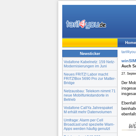
Home
tarif4you
Newsticker
winSIM
Vodafone Kabelnetz: 159 Netz-
Auch Sm
Modernisierungen im Juni
27. Sept
Neues FRITZ! Labor macht
FRITZ!Box 5690 Pro zur Matter-
Der Mob
Bridge
insges
Netzausbau: Telekom nimmt 71
insges
neue Mobilfunkstandorte in
Betrieb
Ebenfall
Vodafone CallYa Jahrespaket
beinhal
M erhält mehr Datenvolumen
ebenfall
Umfrage: Alarm per Cell
Broadcast und spezielle Warn-
Apps werden häufig genutzt