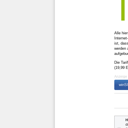
Alle hie
Interne
ist, das
werden 
aufgebuc
Die Tari
(19,99 E
Anzeige
winSI
H
d