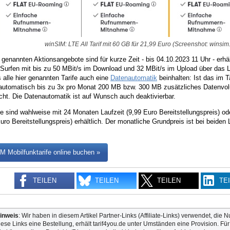
winSIM: LTE All Tarif mit 60 GB für 21,99 Euro (Screenshot: winsim.
r genannten Aktionsangebote sind für kurze Zeit - bis 04.10.2023 11 Uhr - erhä
t-Surfen mit bis zu 50 MBit/s im Download und 32 MBit/s im Upload über das 
s alle hier genannten Tarife auch eine
Datenautomatik
beinhalten: Ist das im 
automatisch bis zu 3x pro Monat 200 MB bzw. 300 MB zusätzliches Datenvolum
ht. Die Datenautomatik ist auf Wunsch auch deaktivierbar.
fe sind wahlweise mit 24 Monaten Laufzeit (9,99 Euro Bereitstellungspreis) od
uro Bereitstellungspreis) erhältlich. Der monatliche Grundpreis ist bei beiden 
M Mobilfunktarife online buchen »
TEILEN
TEILEN
TEILEN
TE
inweis
: Wir haben in diesem Artikel Partner-Links (Affiliate-Links) verwendet, die N
iese Links eine Bestellung, erhält tarif4you.de unter Umständen eine Provision. Fü