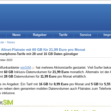
News
Ratgeber
Tarife
Service
Imp
.de
>
News
 Allnet-Flatrate mit 60 GB für 21,99 Euro pro Monat
artphone-Tarife mit 28 und 16 GB Daten günstiger
ember 2023
ilfunkanbieter
winSIM
hat mehrere Aktionstarife gestartet. Viel-Surfer be
amt
60 GB
Inklusiv-Datenvolumen für
21,99 Euro
monatlich. Alternativ ist der
amt
28 GB
Datenvolumen für
11,99 Euro
pro Monat erhältlich.
s im Angebot: Ein Tarif mit
16 GB
für
8,99 Euro
pro Monat und
5 GB
für
5,55
ten neben dem genannten mobilen Datenvolumen auch Flatrates zum Telefon
s inklusive.