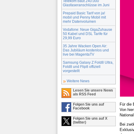
Telekom baut 240.000
Glasfaseranschlüsse im Juni
Prepaid Basic Tarif von ja!
mobil und Penny Mobil mit
mehr Datenvolumen
Vodafone: Neue GigaZuhause
50 Kabel und DSL Tarife für
29,99 Euro
35 Jahre Wacken Open Air:
Das Jubiläum kostenlos und
live bei MagentaTV
Samsung Galaxy Z Fold8 Ultra,
Fold8 und Flip8 offiziell
vorgestellt
Weitere News
Lesen Sie unsere News
als RSS Feed
Für die
Folgen Sie uns auf
Facebook
Von hier
Nationa
Folgen Sie uns auf X
(twitter)
Bei zwöl
Exklusi