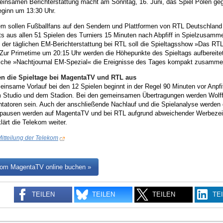
einsamen Berichterstattung macht am Sonntag, 16. Juni, das Spiel Polen geg
ginn um 13:30 Uhr.
 sollen Fußballfans auf den Sendern und Plattformen von RTL Deutschland in
hts aus allen 51 Spielen des Turniers 15 Minuten nach Abpfiff in Spielzusa
der täglichen EM-Berichterstattung bei RTL soll die Spieltagsshow »Das RTL
 Zur Primetime um 20:15 Uhr werden die Höhepunkte des Spieltags aufbereite
liche »Nachtjournal EM-Spezial« die Ereignisse des Tages kompakt zusamme
n die Spieltage bei MagentaTV und RTL aus
insame Vorlauf bei den 12 Spielen beginnt in der Regel 90 Minuten vor Anpfif
 Studio und dem Stadion. Bei den gemeinsamen Übertragungen werden Wolf
atoren sein. Auch der anschließende Nachlauf und die Spielanalyse werden 
tpausen werden auf MagentaTV und bei RTL aufgrund abweichender Werbezei
klärt die Telekom weiter.
itteilung der Telekom
kom MagentaTV online buchen »
TEILEN
TEILEN
TEILEN
TE