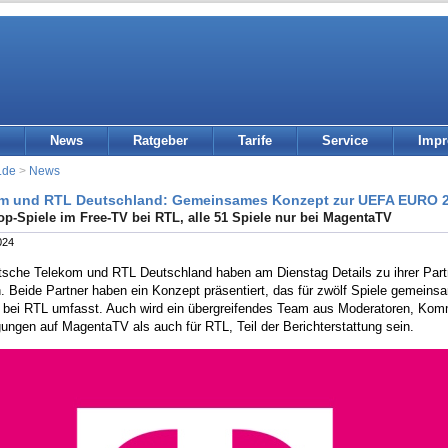
News
Ratgeber
Tarife
Service
Imp
.de
>
News
m und RTL Deutschland: Gemeinsames Konzept zur UEFA EURO 
op-Spiele im Free-TV bei RTL, alle 51 Spiele nur bei MagentaTV
024
tsche Telekom und RTL Deutschland haben am Dienstag Details zu ihrer Par
. Beide Partner haben ein Konzept präsentiert, das für zwölf Spiele gemei
 bei RTL umfasst. Auch wird ein übergreifendes Team aus Moderatoren, Komm
ungen auf MagentaTV als auch für RTL, Teil der Berichterstattung sein.