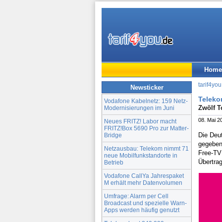
Home
tarif4you
Newsticker
Teleko
Vodafone Kabelnetz: 159 Netz-
Zwölf T
Modernisierungen im Juni
08. Mai 2
Neues FRITZ! Labor macht
FRITZ!Box 5690 Pro zur Matter-
Die Deu
Bridge
gegeben
Netzausbau: Telekom nimmt 71
Free-TV
neue Mobilfunkstandorte in
Übertrag
Betrieb
Vodafone CallYa Jahrespaket
M erhält mehr Datenvolumen
Umfrage: Alarm per Cell
Broadcast und spezielle Warn-
Apps werden häufig genutzt