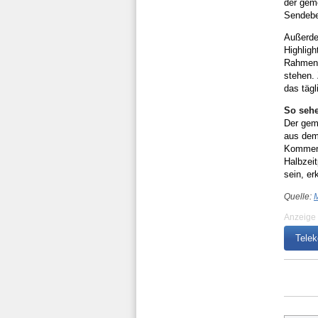
der gem
Sendebe
Außerdem
Highlig
Rahmen 
stehen.
das täg
So sehe
Der geme
aus dem
Komment
Halbzei
sein, er
Quelle:
M
Anzeige
Tele