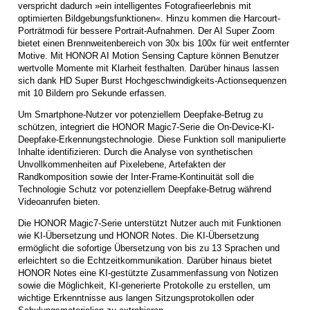
verspricht dadurch »ein intelligentes Fotografieerlebnis mit
optimierten Bildgebungsfunktionen«. Hinzu kommen die Harcourt-
Porträtmodi für bessere Portrait-Aufnahmen. Der AI Super Zoom
bietet einen Brennweitenbereich von 30x bis 100x für weit entfernter
Motive. Mit HONOR AI Motion Sensing Capture können Benutzer
wertvolle Momente mit Klarheit festhalten. Darüber hinaus lassen
sich dank HD Super Burst Hochgeschwindigkeits-Actionsequenzen
mit 10 Bildern pro Sekunde erfassen.
Um Smartphone-Nutzer vor potenziellem Deepfake-Betrug zu
schützen, integriert die HONOR Magic7-Serie die On-Device-KI-
Deepfake-Erkennungstechnologie. Diese Funktion soll manipulierte
Inhalte identifizieren: Durch die Analyse von synthetischen
Unvollkommenheiten auf Pixelebene, Artefakten der
Randkomposition sowie der Inter-Frame-Kontinuität soll die
Technologie Schutz vor potenziellem Deepfake-Betrug während
Videoanrufen bieten.
Die HONOR Magic7-Serie unterstützt Nutzer auch mit Funktionen
wie KI-Übersetzung und HONOR Notes. Die KI-Übersetzung
ermöglicht die sofortige Übersetzung von bis zu 13 Sprachen und
erleichtert so die Echtzeitkommunikation. Darüber hinaus bietet
HONOR Notes eine KI-gestützte Zusammenfassung von Notizen
sowie die Möglichkeit, KI-generierte Protokolle zu erstellen, um
wichtige Erkenntnisse aus langen Sitzungsprotokollen oder