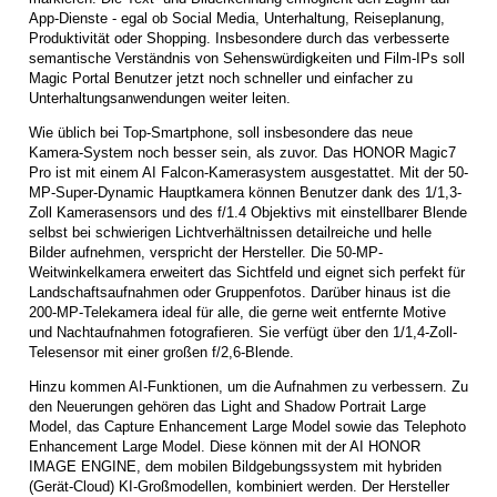
App-Dienste - egal ob Social Media, Unterhaltung, Reiseplanung,
Produktivität oder Shopping. Insbesondere durch das verbesserte
semantische Verständnis von Sehenswürdigkeiten und Film-IPs soll
Magic Portal Benutzer jetzt noch schneller und einfacher zu
Unterhaltungsanwendungen weiter leiten.
Wie üblich bei Top-Smartphone, soll insbesondere das neue
Kamera-System noch besser sein, als zuvor. Das HONOR Magic7
Pro ist mit einem AI Falcon-Kamerasystem ausgestattet. Mit der 50-
MP-Super-Dynamic Hauptkamera können Benutzer dank des 1/1,3-
Zoll Kamerasensors und des f/1.4 Objektivs mit einstellbarer Blende
selbst bei schwierigen Lichtverhältnissen detailreiche und helle
Bilder aufnehmen, verspricht der Hersteller. Die 50-MP-
Weitwinkelkamera erweitert das Sichtfeld und eignet sich perfekt für
Landschaftsaufnahmen oder Gruppenfotos. Darüber hinaus ist die
200-MP-Telekamera ideal für alle, die gerne weit entfernte Motive
und Nachtaufnahmen fotografieren. Sie verfügt über den 1/1,4-Zoll-
Telesensor mit einer großen f/2,6-Blende.
Hinzu kommen AI-Funktionen, um die Aufnahmen zu verbessern. Zu
den Neuerungen gehören das Light and Shadow Portrait Large
Model, das Capture Enhancement Large Model sowie das Telephoto
Enhancement Large Model. Diese können mit der AI HONOR
IMAGE ENGINE, dem mobilen Bildgebungssystem mit hybriden
(Gerät-Cloud) KI-Großmodellen, kombiniert werden. Der Hersteller