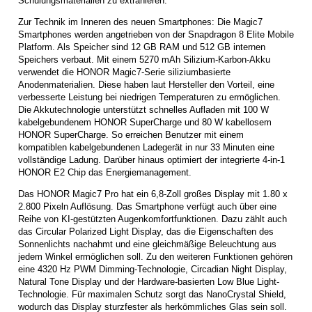
Schulungsmaterialien zu extrahieren.
Zur Technik im Inneren des neuen Smartphones: Die Magic7
Smartphones werden angetrieben von der Snapdragon 8 Elite Mobile
Platform. Als Speicher sind 12 GB RAM und 512 GB internen
Speichers verbaut. Mit einem 5270 mAh Silizium-Karbon-Akku
verwendet die HONOR Magic7-Serie siliziumbasierte
Anodenmaterialien. Diese haben laut Hersteller den Vorteil, eine
verbesserte Leistung bei niedrigen Temperaturen zu ermöglichen.
Die Akkutechnologie unterstützt schnelles Aufladen mit 100 W
kabelgebundenem HONOR SuperCharge und 80 W kabellosem
HONOR SuperCharge. So erreichen Benutzer mit einem
kompatiblen kabelgebundenen Ladegerät in nur 33 Minuten eine
vollständige Ladung. Darüber hinaus optimiert der integrierte 4-in-1
HONOR E2 Chip das Energiemanagement.
Das HONOR Magic7 Pro hat ein 6,8-Zoll großes Display mit 1.80 x
2.800 Pixeln Auflösung. Das Smartphone verfügt auch über eine
Reihe von KI-gestützten Augenkomfortfunktionen. Dazu zählt auch
das Circular Polarized Light Display, das die Eigenschaften des
Sonnenlichts nachahmt und eine gleichmäßige Beleuchtung aus
jedem Winkel ermöglichen soll. Zu den weiteren Funktionen gehören
eine 4320 Hz PWM Dimming-Technologie, Circadian Night Display,
Natural Tone Display und der Hardware-basierten Low Blue Light-
Technologie. Für maximalen Schutz sorgt das NanoCrystal Shield,
wodurch das Display sturzfester als herkömmliches Glas sein soll.