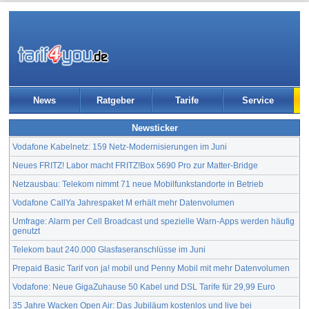
News
Ratgeber
Tarife
Service
Newsticker
Vodafone Kabelnetz: 159 Netz-Modernisierungen im Juni
Neues FRITZ! Labor macht FRITZ!Box 5690 Pro zur Matter-Bridge
Netzausbau: Telekom nimmt 71 neue Mobilfunkstandorte in Betrieb
Vodafone CallYa Jahrespaket M erhält mehr Datenvolumen
Umfrage: Alarm per Cell Broadcast und spezielle Warn-Apps werden häufig
genutzt
Telekom baut 240.000 Glasfaseranschlüsse im Juni
Prepaid Basic Tarif von ja! mobil und Penny Mobil mit mehr Datenvolumen
Vodafone: Neue GigaZuhause 50 Kabel und DSL Tarife für 29,99 Euro
35 Jahre Wacken Open Air: Das Jubiläum kostenlos und live bei