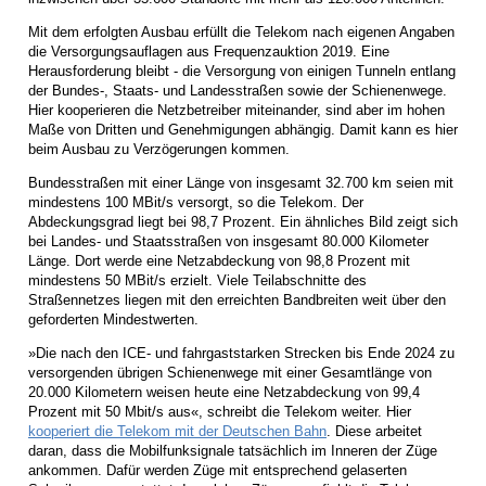
Mit dem erfolgten Ausbau erfüllt die Telekom nach eigenen Angaben
die Versorgungsauflagen aus Frequenzauktion 2019. Eine
Herausforderung bleibt - die Versorgung von einigen Tunneln entlang
der Bundes-, Staats- und Landesstraßen sowie der Schienenwege.
Hier kooperieren die Netzbetreiber miteinander, sind aber im hohen
Maße von Dritten und Genehmigungen abhängig. Damit kann es hier
beim Ausbau zu Verzögerungen kommen.
Bundesstraßen mit einer Länge von insgesamt 32.700 km seien mit
mindestens 100 MBit/s versorgt, so die Telekom. Der
Abdeckungsgrad liegt bei 98,7 Prozent. Ein ähnliches Bild zeigt sich
bei Landes- und Staatsstraßen von insgesamt 80.000 Kilometer
Länge. Dort werde eine Netzabdeckung von 98,8 Prozent mit
mindestens 50 MBit/s erzielt. Viele Teilabschnitte des
Straßennetzes liegen mit den erreichten Bandbreiten weit über den
geforderten Mindestwerten.
»Die nach den ICE- und fahrgaststarken Strecken bis Ende 2024 zu
versorgenden übrigen Schienenwege mit einer Gesamtlänge von
20.000 Kilometern weisen heute eine Netzabdeckung von 99,4
Prozent mit 50 Mbit/s aus«, schreibt die Telekom weiter. Hier
kooperiert die Telekom mit der Deutschen Bahn
. Diese arbeitet
daran, dass die Mobilfunksignale tatsächlich im Inneren der Züge
ankommen. Dafür werden Züge mit entsprechend gelaserten