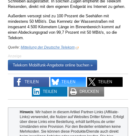
Schreiben ausgestattet. In solchen Zügen empfiehlt die Telekom
Reisenden, direkt mit dem eigenen Endgerät ins Internet zu gehen.
Außerdem versorgt sind zu 100 Prozent die Seehäfen mit
mindestens 50 MBit/s. Das Kernnetz der Wasserstraßen mit
insgesamt 4.500 Kilometern Länge im Binnenbereich kommt auf
einen Abdeckungsgrad von 99,7 Prozent mit 50 MBit/s, so die
Telekom.
Quelle:
Mitteilung der Deutsche Telekom
Anzeige
Telekom Mobilfunk-Angebote online buchen »
TEILEN
TEILEN
TEILEN
TEILEN
DRUCKEN
Hinweis
: Wir haben in diesem Artikel Partner-Links (Affiliate-
Links) verwendet, die Nutzer auf Websites Dritter führen. Erfolgt
über diese Links eine Bestellung, erhält tarif4you.de unter
Umständen eine Provision. Für den Besteller entstehen keine
Mehrkosten. Sie können diese Produkte/Dienste auch direkt