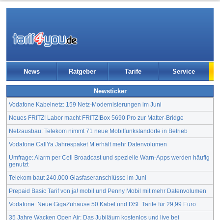
News
Ratgeber
Tarife
Service
Newsticker
Vodafone Kabelnetz: 159 Netz-Modernisierungen im Juni
Neues FRITZ! Labor macht FRITZ!Box 5690 Pro zur Matter-Bridge
Netzausbau: Telekom nimmt 71 neue Mobilfunkstandorte in Betrieb
Vodafone CallYa Jahrespaket M erhält mehr Datenvolumen
Umfrage: Alarm per Cell Broadcast und spezielle Warn-Apps werden häufig
genutzt
Telekom baut 240.000 Glasfaseranschlüsse im Juni
Prepaid Basic Tarif von ja! mobil und Penny Mobil mit mehr Datenvolumen
Vodafone: Neue GigaZuhause 50 Kabel und DSL Tarife für 29,99 Euro
35 Jahre Wacken Open Air: Das Jubiläum kostenlos und live bei