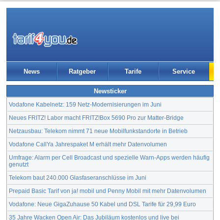
News
Ratgeber
Tarife
Service
Newsticker
Vodafone Kabelnetz: 159 Netz-Modernisierungen im Juni
Neues FRITZ! Labor macht FRITZ!Box 5690 Pro zur Matter-Bridge
Netzausbau: Telekom nimmt 71 neue Mobilfunkstandorte in Betrieb
Vodafone CallYa Jahrespaket M erhält mehr Datenvolumen
Umfrage: Alarm per Cell Broadcast und spezielle Warn-Apps werden häufig
genutzt
Telekom baut 240.000 Glasfaseranschlüsse im Juni
Prepaid Basic Tarif von ja! mobil und Penny Mobil mit mehr Datenvolumen
Vodafone: Neue GigaZuhause 50 Kabel und DSL Tarife für 29,99 Euro
35 Jahre Wacken Open Air: Das Jubiläum kostenlos und live bei