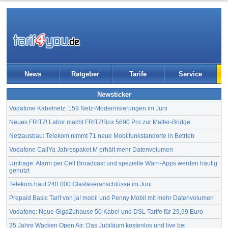
News
Ratgeber
Tarife
Service
Newsticker
Vodafone Kabelnetz: 159 Netz-Modernisierungen im Juni
Neues FRITZ! Labor macht FRITZ!Box 5690 Pro zur Matter-Bridge
Netzausbau: Telekom nimmt 71 neue Mobilfunkstandorte in Betrieb
Vodafone CallYa Jahrespaket M erhält mehr Datenvolumen
Umfrage: Alarm per Cell Broadcast und spezielle Warn-Apps werden häufig
genutzt
Telekom baut 240.000 Glasfaseranschlüsse im Juni
Prepaid Basic Tarif von ja! mobil und Penny Mobil mit mehr Datenvolumen
Vodafone: Neue GigaZuhause 50 Kabel und DSL Tarife für 29,99 Euro
35 Jahre Wacken Open Air: Das Jubiläum kostenlos und live bei