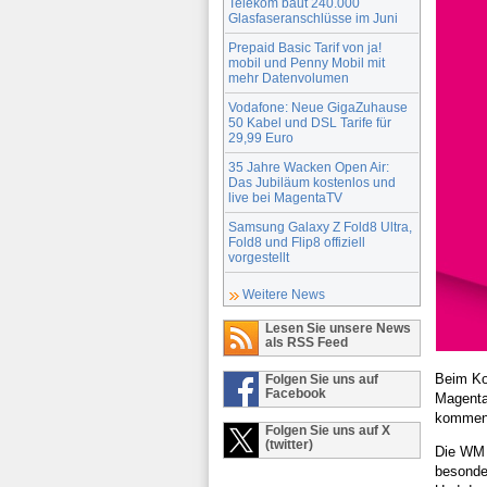
Telekom baut 240.000
Glasfaseranschlüsse im Juni
Prepaid Basic Tarif von ja!
mobil und Penny Mobil mit
mehr Datenvolumen
Vodafone: Neue GigaZuhause
50 Kabel und DSL Tarife für
29,99 Euro
35 Jahre Wacken Open Air:
Das Jubiläum kostenlos und
live bei MagentaTV
Samsung Galaxy Z Fold8 Ultra,
Fold8 und Flip8 offiziell
vorgestellt
Weitere News
Lesen Sie unsere News
als RSS Feed
Beim Ko
Folgen Sie uns auf
Facebook
Magenta
kommenti
Folgen Sie uns auf X
(twitter)
Die WM 
besonder