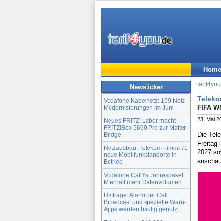
Home
tarif4you
Newsticker
Teleko
Vodafone Kabelnetz: 159 Netz-
FIFA W
Modernisierungen im Juni
23. Mai 2
Neues FRITZ! Labor macht
FRITZ!Box 5690 Pro zur Matter-
Die Tel
Bridge
Freitag
Netzausbau: Telekom nimmt 71
2027 so
neue Mobilfunkstandorte in
anschau
Betrieb
Vodafone CallYa Jahrespaket
M erhält mehr Datenvolumen
Umfrage: Alarm per Cell
Broadcast und spezielle Warn-
Apps werden häufig genutzt