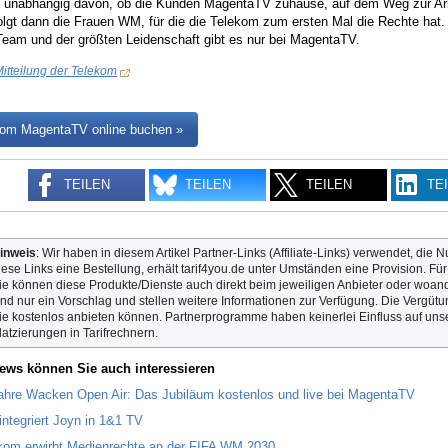
 unabhängig davon, ob die Kunden MagentaTV zuhause, auf dem Weg zur Arbe
olgt dann die Frauen WM, für die die Telekom zum ersten Mal die Rechte hat. F
Team und der größten Leidenschaft gibt es nur bei MagentaTV.
itteilung der Telekom
kom MagentaTV online buchen »
TEILEN
TEILEN
TEILEN
TE
inweis
: Wir haben in diesem Artikel Partner-Links (Affiliate-Links) verwendet, die N
iese Links eine Bestellung, erhält tarif4you.de unter Umständen eine Provision. Fü
ie können diese Produkte/Dienste auch direkt beim jeweiligen Anbieter oder woande
ind nur ein Vorschlag und stellen weitere Informationen zur Verfügung. Die Vergütun
ie kostenlos anbieten können. Partnerprogramme haben keinerlei Einfluss auf unse
latzierungen in Tarifrechnern.
ews können Sie auch interessieren
ahre Wacken Open Air: Das Jubiläum kostenlos und live bei MagentaTV
integriert Joyn in 1&1 TV
kom erwirbt Medienrechte an der FIFA WM 2030