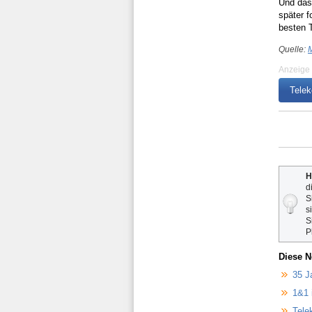
Und das
später f
besten 
Quelle:
M
Anzeige
Tele
H
d
S
s
S
P
Diese N
35 J
1&1 
Tele