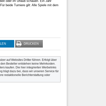
it oder im Urlaub schauen. Ein Jahr
ür beide Turniere gilt: Alle Spiele mit dem
ILEN
DRUCKEN
utzer auf Websites Dritter führen. Erfolgt über
r den Besteller entstehen keine Mehrkosten.
rs kaufen. Die hier integrierten Werbelinks
g trägt dazu bei, dass wir unseren Service für
re redaktionelle Berichterstattung oder