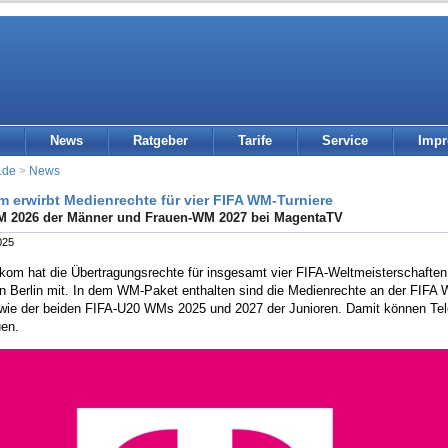
News
Ratgeber
Tarife
Service
Imp
.de
>
News
m erwirbt Medienrechte für vier FIFA WM-Turniere
M 2026 der Männer und Frauen-WM 2027 bei MagentaTV
025
ekom hat die Übertragungsrechte für insgesamt vier FIFA-Weltmeisterschaften
 in Berlin mit. In dem WM-Paket enthalten sind die Medienrechte an der FIF
wie der beiden FIFA-U20 WMs 2025 und 2027 der Junioren. Damit können Te
en.