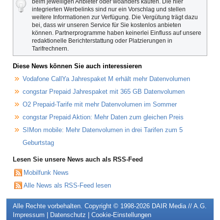
beim jeweiligen Anbieter oder woanders kaufen. Die hier
integrierten Werbelinks sind nur ein Vorschlag und stellen
weitere Informationen zur Verfügung. Die Vergütung trägt dazu
bei, dass wir unseren Service für Sie kostenlos anbieten
können. Partnerprogramme haben keinerlei Einfluss auf unsere
redaktionelle Berichterstattung oder Platzierungen in
Tarifrechnern.
Diese News können Sie auch interessieren
Vodafone CallYa Jahrespaket M erhält mehr Datenvolumen
congstar Prepaid Jahrespaket mit 365 GB Datenvolumen
O2 Prepaid-Tarife mit mehr Datenvolumen im Sommer
congstar Prepaid Aktion: Mehr Daten zum gleichen Preis
SIMon mobile: Mehr Datenvolumen in drei Tarifen zum 5
Geburtstag
Lesen Sie unsere News auch als RSS-Feed
Mobilfunk News
Alle News als RSS-Feed lesen
Alle Rechte vorbehalten. Copyright © 1998-2026
DAIR Media // A.G.
Impressum
|
Datenschutz
|
Cookie-Einstellungen