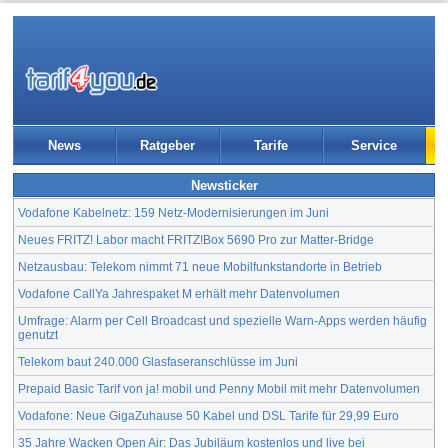
News
Ratgeber
Tarife
Service
Newsticker
Vodafone Kabelnetz: 159 Netz-Modernisierungen im Juni
Neues FRITZ! Labor macht FRITZ!Box 5690 Pro zur Matter-Bridge
Netzausbau: Telekom nimmt 71 neue Mobilfunkstandorte in Betrieb
Vodafone CallYa Jahrespaket M erhält mehr Datenvolumen
Umfrage: Alarm per Cell Broadcast und spezielle Warn-Apps werden häufig
genutzt
Telekom baut 240.000 Glasfaseranschlüsse im Juni
Prepaid Basic Tarif von ja! mobil und Penny Mobil mit mehr Datenvolumen
Vodafone: Neue GigaZuhause 50 Kabel und DSL Tarife für 29,99 Euro
35 Jahre Wacken Open Air: Das Jubiläum kostenlos und live bei