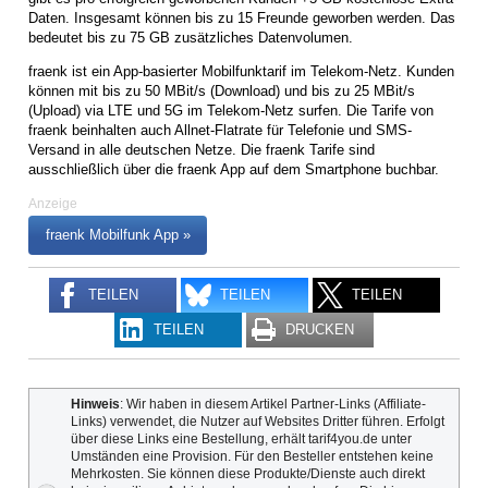
Daten. Insgesamt können bis zu 15 Freunde geworben werden. Das
bedeutet bis zu 75 GB zusätzliches Datenvolumen.
fraenk ist ein App-basierter Mobilfunktarif im Telekom-Netz. Kunden
können mit bis zu 50 MBit/s (Download) und bis zu 25 MBit/s
(Upload) via LTE und 5G im Telekom-Netz surfen. Die Tarife von
fraenk beinhalten auch Allnet-Flatrate für Telefonie und SMS-
Versand in alle deutschen Netze. Die fraenk Tarife sind
ausschließlich über die fraenk App auf dem Smartphone buchbar.
Anzeige
fraenk Mobilfunk App »
TEILEN
TEILEN
TEILEN
TEILEN
DRUCKEN
Hinweis
: Wir haben in diesem Artikel Partner-Links (Affiliate-
Links) verwendet, die Nutzer auf Websites Dritter führen. Erfolgt
über diese Links eine Bestellung, erhält tarif4you.de unter
Umständen eine Provision. Für den Besteller entstehen keine
Mehrkosten. Sie können diese Produkte/Dienste auch direkt