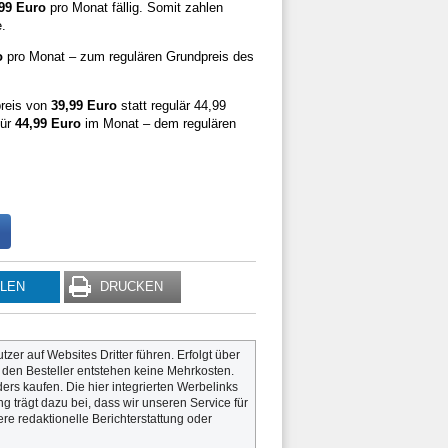
99 Euro
pro Monat fällig. Somit zahlen
e.
o
pro Monat – zum regulären Grundpreis des
preis von
39,99 Euro
statt regulär 44,99
für
44,99 Euro
im Monat – dem regulären
ILEN
DRUCKEN
utzer auf Websites Dritter führen. Erfolgt über
r den Besteller entstehen keine Mehrkosten.
rs kaufen. Die hier integrierten Werbelinks
g trägt dazu bei, dass wir unseren Service für
re redaktionelle Berichterstattung oder