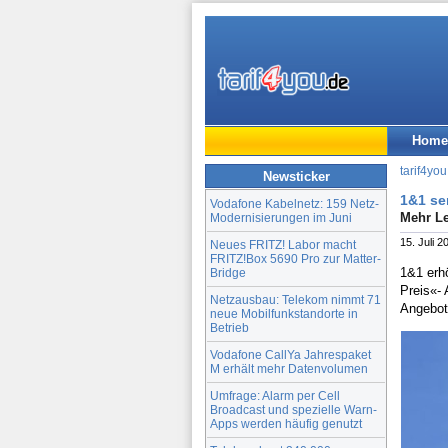
Home
tarif4you
Newsticker
1&1 se
Vodafone Kabelnetz: 159 Netz-
Mehr Le
Modernisierungen im Juni
15. Juli 2
Neues FRITZ! Labor macht
FRITZ!Box 5690 Pro zur Matter-
1&1 erh
Bridge
Preis«- 
Netzausbau: Telekom nimmt 71
Angebot
neue Mobilfunkstandorte in
Betrieb
Vodafone CallYa Jahrespaket
M erhält mehr Datenvolumen
Umfrage: Alarm per Cell
Broadcast und spezielle Warn-
Apps werden häufig genutzt