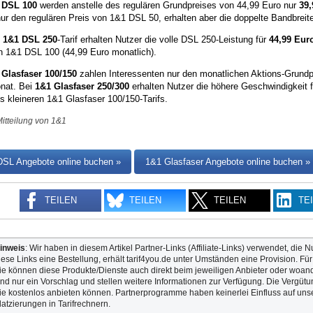
 DSL 100
werden anstelle des regulären Grundpreises von 44,99 Euro nur
39,
ur den regulären Preis von 1&1 DSL 50, erhalten aber die doppelte Bandbreit
m
1&1 DSL 250
-Tarif erhalten Nutzer die volle DSL 250-Leistung für
44,99 Eur
en 1&1 DSL 100 (44,99 Euro monatlich).
 Glasfaser 100/150
zahlen Interessenten nur den monatlichen Aktions-Grund
nat. Bei
1&1 Glasfaser 250/300
erhalten Nutzer die höhere Geschwindigkeit 
s kleineren 1&1 Glasfaser 100/150-Tarifs.
Mitteilung von 1&1
SL Angebote online buchen »
1&1 Glasfaser Angebote online buchen »
TEILEN
TEILEN
TEILEN
TE
inweis
: Wir haben in diesem Artikel Partner-Links (Affiliate-Links) verwendet, die N
iese Links eine Bestellung, erhält tarif4you.de unter Umständen eine Provision. Fü
ie können diese Produkte/Dienste auch direkt beim jeweiligen Anbieter oder woande
ind nur ein Vorschlag und stellen weitere Informationen zur Verfügung. Die Vergütun
ie kostenlos anbieten können. Partnerprogramme haben keinerlei Einfluss auf unse
latzierungen in Tarifrechnern.