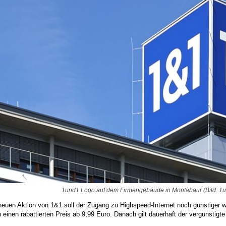
1und1 Logo auf dem Firmengebäude in Montabaur (Bild: 1un
 neuen Aktion von 1&1 soll der Zugang zu Highspeed-Internet noch günstiger 
einen rabattierten Preis ab 9,99 Euro. Danach gilt dauerhaft der vergünstigte