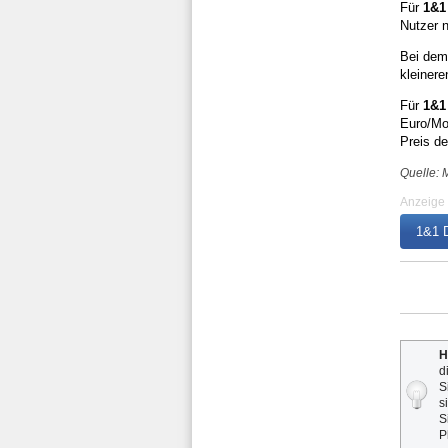
Für
1&1
Nutzer n
Bei de
kleiner
Für
1&1
Euro/Mo
Preis de
Quelle: 
Anzeige
1&1 D
H
d
S
s
S
P