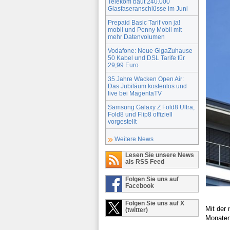
Telekom baut 240.000
Glasfaseranschlüsse im Juni
Prepaid Basic Tarif von ja!
mobil und Penny Mobil mit
mehr Datenvolumen
Vodafone: Neue GigaZuhause
50 Kabel und DSL Tarife für
29,99 Euro
35 Jahre Wacken Open Air:
Das Jubiläum kostenlos und
live bei MagentaTV
Samsung Galaxy Z Fold8 Ultra,
Fold8 und Flip8 offiziell
vorgestellt
Weitere News
Lesen Sie unsere News
als RSS Feed
Folgen Sie uns auf
Facebook
Folgen Sie uns auf X
Mit der
(twitter)
Monaten 