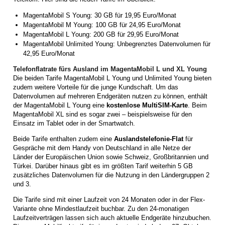
MagentaMobil S Young: 30 GB für 19,95 Euro/Monat
MagentaMobil M Young: 100 GB für 24,95 Euro/Monat
MagentaMobil L Young: 200 GB für 29,95 Euro/Monat
MagentaMobil Unlimited Young: Unbegrenztes Datenvolumen für
42,95 Euro/Monat
Telefonflatrate fürs Ausland im MagentaMobil L und XL Young
Die beiden Tarife MagentaMobil L Young und Unlimited Young bieten
zudem weitere Vorteile für die junge Kundschaft. Um das
Datenvolumen auf mehreren Endgeräten nutzen zu können, enthält
der MagentaMobil L Young eine
kostenlose MultiSIM-Karte
. Beim
MagentaMobil XL sind es sogar zwei – beispielsweise für den
Einsatz im Tablet oder in der Smartwatch.
Beide Tarife enthalten zudem eine
Auslandstelefonie-Flat
für
Gespräche mit dem Handy von Deutschland in alle Netze der
Länder der Europäischen Union sowie Schweiz, Großbritannien und
Türkei. Darüber hinaus gibt es im größten Tarif weiterhin 5 GB
zusätzliches Datenvolumen für die Nutzung in den Ländergruppen 2
und 3.
Die Tarife sind mit einer Laufzeit von 24 Monaten oder in der Flex-
Variante ohne Mindestlaufzeit buchbar. Zu den 24-monatigen
Laufzeitverträgen lassen sich auch aktuelle Endgeräte hinzubuchen.