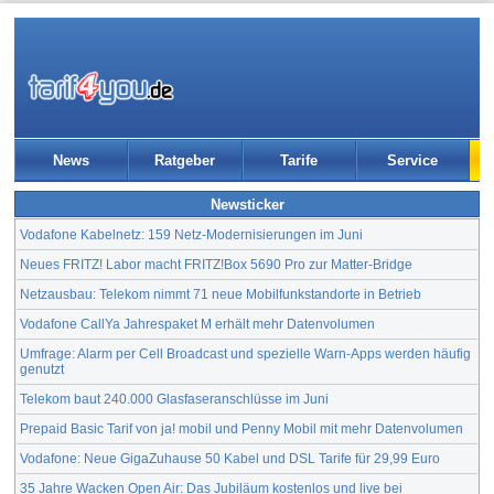
News
Ratgeber
Tarife
Service
Newsticker
Vodafone Kabelnetz: 159 Netz-Modernisierungen im Juni
Neues FRITZ! Labor macht FRITZ!Box 5690 Pro zur Matter-Bridge
Netzausbau: Telekom nimmt 71 neue Mobilfunkstandorte in Betrieb
Vodafone CallYa Jahrespaket M erhält mehr Datenvolumen
Umfrage: Alarm per Cell Broadcast und spezielle Warn-Apps werden häufig
genutzt
Telekom baut 240.000 Glasfaseranschlüsse im Juni
Prepaid Basic Tarif von ja! mobil und Penny Mobil mit mehr Datenvolumen
Vodafone: Neue GigaZuhause 50 Kabel und DSL Tarife für 29,99 Euro
35 Jahre Wacken Open Air: Das Jubiläum kostenlos und live bei