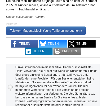
Die neuen Mobilfunktarife für junge Leute sind ab dem 07. Oktober
2025 im Kundenservice, online auf telekom.de, im Telekom Shop
sowie im Fachhandel erhältlich.
Quelle: Mitteilung der Telekom
Anzeige
Telekom MagentaMobil Young Tarife online buchen »
TEILEN
TEILEN
TEILEN
TEILEN
DRUCKEN
Hinweis
: Wir haben in diesem Artikel Partner-Links (Affiliate-
Links) verwendet, die Nutzer auf Websites Dritter führen. Erfolgt
über diese Links eine Bestellung, erhält tarif4you.de unter
Umständen eine Provision. Für den Besteller entstehen keine
Mehrkosten. Sie können diese Produkte/Dienste auch direkt
beim jeweiligen Anbieter oder woanders kaufen. Die hier
integrierten Werbelinks sind nur ein Vorschlag und stellen
weitere Informationen zur Verfügung. Die Vergütung trägt dazu
bei, dass wir unseren Service für Sie kostenlos anbieten
können. Partnerprogramme haben keinerlei Einfluss auf unsere
redaktionelle Berichterstattung oder Platzierungen in