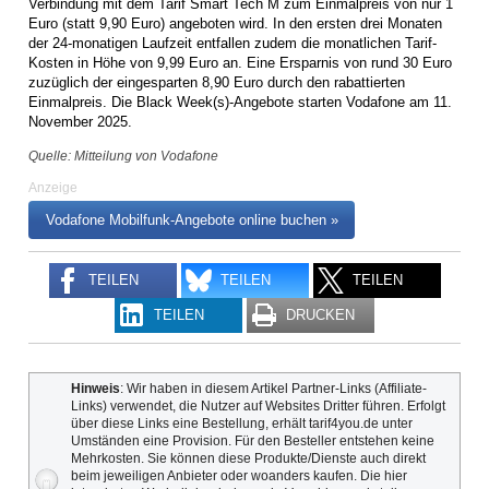
Verbindung mit dem Tarif Smart Tech M zum Einmalpreis von nur 1
Euro (statt 9,90 Euro) angeboten wird. In den ersten drei Monaten
der 24-monatigen Laufzeit entfallen zudem die monatlichen Tarif-
Kosten in Höhe von 9,99 Euro an. Eine Ersparnis von rund 30 Euro
zuzüglich der eingesparten 8,90 Euro durch den rabattierten
Einmalpreis. Die Black Week(s)-Angebote starten Vodafone am 11.
November 2025.
Quelle: Mitteilung von Vodafone
Anzeige
Vodafone Mobilfunk-Angebote online buchen »
TEILEN
TEILEN
TEILEN
TEILEN
DRUCKEN
Hinweis
: Wir haben in diesem Artikel Partner-Links (Affiliate-
Links) verwendet, die Nutzer auf Websites Dritter führen. Erfolgt
über diese Links eine Bestellung, erhält tarif4you.de unter
Umständen eine Provision. Für den Besteller entstehen keine
Mehrkosten. Sie können diese Produkte/Dienste auch direkt
beim jeweiligen Anbieter oder woanders kaufen. Die hier