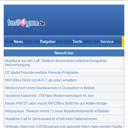
News
Ratgeber
Tarife
Service
Newsticker
Mobilfunk aus der Luft: Telekom demonstriert unterbrechungsfreie
Netzversorgung
O2 startet Freunde-werben-Freunde-Programm
FRITZ!Box 5630 mit Wi-Fi 7 ab sofort erhältlich
Westconnect nimmt Glasfasernetz in Düsseldorf in Betrieb
Vodafone Kabelnetz: 159 Netz-Modernisierungen im Juni
Neues FRITZ! Labor macht FRITZ!Box 5690 Pro zur Matter-Bridge
Netzausbau: Telekom nimmt 71 neue Mobilfunkstandorte in Betrieb
Vodafone CallYa Jahrespaket M erhält mehr Datenvolumen
Umfrage: Alarm per Cell Broadcast und spezielle Warn-Apps werden häufig