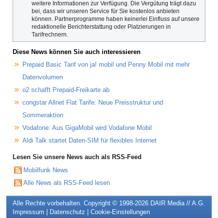
weitere Informationen zur Verfügung. Die Vergütung trägt dazu
bei, dass wir unseren Service für Sie kostenlos anbieten
können. Partnerprogramme haben keinerlei Einfluss auf unsere
redaktionelle Berichterstattung oder Platzierungen in
Tarifrechnern.
Diese News können Sie auch interessieren
Prepaid Basic Tarif von ja! mobil und Penny Mobil mit mehr
Datenvolumen
o2 schafft Prepaid-Freikarte ab
congstar Allnet Flat Tarife: Neue Preisstruktur und
Sommeraktion
Vodafone: Aus GigaMobil wird Vodafone Mobil
Aldi Talk startet Daten-SIM für flexibles Internet
Lesen Sie unsere News auch als RSS-Feed
Mobilfunk News
Alle News als RSS-Feed lesen
Alle Rechte vorbehalten. Copyright © 1998-2026
DAIR Media // A.G.
Impressum
|
Datenschutz
|
Cookie-Einstellungen