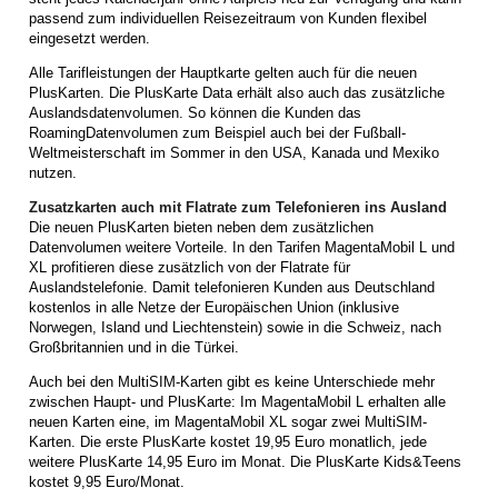
passend zum individuellen Reisezeitraum von Kunden flexibel
eingesetzt werden.
Alle Tarifleistungen der Hauptkarte gelten auch für die neuen
PlusKarten. Die PlusKarte Data erhält also auch das zusätzliche
Auslandsdatenvolumen. So können die Kunden das
RoamingDatenvolumen zum Beispiel auch bei der Fußball-
Weltmeisterschaft im Sommer in den USA, Kanada und Mexiko
nutzen.
Zusatzkarten auch mit Flatrate zum Telefonieren ins Ausland
Die neuen PlusKarten bieten neben dem zusätzlichen
Datenvolumen weitere Vorteile. In den Tarifen MagentaMobil L und
XL profitieren diese zusätzlich von der Flatrate für
Auslandstelefonie. Damit telefonieren Kunden aus Deutschland
kostenlos in alle Netze der Europäischen Union (inklusive
Norwegen, Island und Liechtenstein) sowie in die Schweiz, nach
Großbritannien und in die Türkei.
Auch bei den MultiSIM-Karten gibt es keine Unterschiede mehr
zwischen Haupt- und PlusKarte: Im MagentaMobil L erhalten alle
neuen Karten eine, im MagentaMobil XL sogar zwei MultiSIM-
Karten. Die erste PlusKarte kostet 19,95 Euro monatlich, jede
weitere PlusKarte 14,95 Euro im Monat. Die PlusKarte Kids&Teens
kostet 9,95 Euro/Monat.