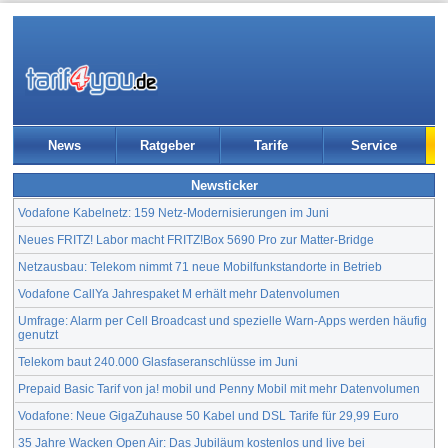
News
Ratgeber
Tarife
Service
Newsticker
Vodafone Kabelnetz: 159 Netz-Modernisierungen im Juni
Neues FRITZ! Labor macht FRITZ!Box 5690 Pro zur Matter-Bridge
Netzausbau: Telekom nimmt 71 neue Mobilfunkstandorte in Betrieb
Vodafone CallYa Jahrespaket M erhält mehr Datenvolumen
Umfrage: Alarm per Cell Broadcast und spezielle Warn-Apps werden häufig
genutzt
Telekom baut 240.000 Glasfaseranschlüsse im Juni
Prepaid Basic Tarif von ja! mobil und Penny Mobil mit mehr Datenvolumen
Vodafone: Neue GigaZuhause 50 Kabel und DSL Tarife für 29,99 Euro
35 Jahre Wacken Open Air: Das Jubiläum kostenlos und live bei