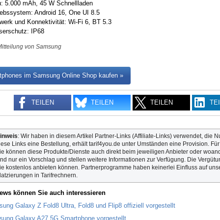
: 5.000 mAh, 45 W Schnellladen
iebssystem: Android 16, One UI 8.5
werk und Konnektivität: Wi-Fi 6, BT 5.3
erschutz: IP68
Mitteilung von Samsung
tphones im Samsung Online Shop kaufen »
TEILEN
TEILEN
TEILEN
TE
inweis
: Wir haben in diesem Artikel Partner-Links (Affiliate-Links) verwendet, die N
iese Links eine Bestellung, erhält tarif4you.de unter Umständen eine Provision. Fü
ie können diese Produkte/Dienste auch direkt beim jeweiligen Anbieter oder woande
ind nur ein Vorschlag und stellen weitere Informationen zur Verfügung. Die Vergütun
ie kostenlos anbieten können. Partnerprogramme haben keinerlei Einfluss auf unse
latzierungen in Tarifrechnern.
ews können Sie auch interessieren
ung Galaxy Z Fold8 Ultra, Fold8 und Flip8 offiziell vorgestellt
ung Galaxy A27 5G Smartphone vorgestellt