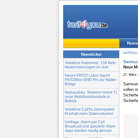
Home
tarif4you
Newsticker
Samsun
Vodafone Kabelnetz: 159 Netz-
Neue Mo
Modernisierungen im Juni
27. März
Neues FRITZ! Labor macht
FRITZ!Box 5690 Pro zur Matter-
Samsung
Bridge
sollen 
Netzausbau: Telekom nimmt 71
Sicherh
neue Mobilfunkstandorte in
Sicherh
Betrieb
Vodafone CallYa Jahrespaket
M erhält mehr Datenvolumen
Umfrage: Alarm per Cell
Broadcast und spezielle Warn-
Apps werden häufig genutzt