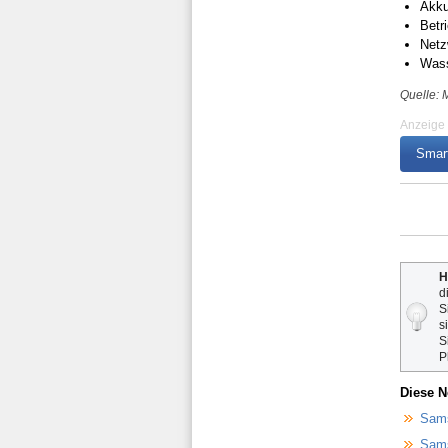
Akku
Betr
Netz
Wass
Quelle: 
Anzeige
Smar
H
d
S
s
S
P
Diese N
Sams
Sams