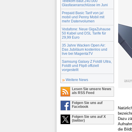
Telekom baut 240.000
Glasfaseranschlüsse im Juni
Prepaid Basic Tarif von ja!
mobil und Penny Mobil mit
mehr Datenvolumen
Vodafone: Neue GigaZuhause
50 Kabel und DSL Tarife für
29,99 Euro
35 Jahre Wacken Open Air:
Das Jubiläum kostenlos und
live bei MagentaTV
Samsung Galaxy Z Fold8 Ultra,
Fold8 und Flip8 offiziell
vorgestellt
Weitere News
Lesen Sie unsere News
als RSS Feed
Folgen Sie uns auf
Facebook
Natürli
bezeich
Folgen Sie uns auf X
Dazu zä
(twitter)
Aufnahm
die Bild