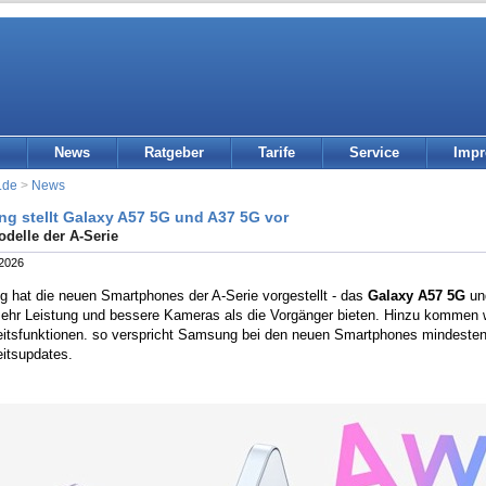
News
Ratgeber
Tarife
Service
Imp
.de
>
News
g stellt Galaxy A57 5G und A37 5G vor
delle der A-Serie
 2026
 hat die neuen Smartphones der A-Serie vorgestellt - das
Galaxy A57 5G
un
mehr Leistung und bessere Kameras als die Vorgänger bieten. Hinzu kommen w
eitsfunktionen. so verspricht Samsung bei den neuen Smartphones mindesten
eitsupdates.