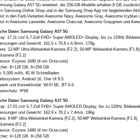
msung Galaxy A57 5G erweitert, die 256-GB-Modelle erhalten 8 GB zusätzlic
m Samsung Online Shop und in der Samsung Shop App mit begleitenden Aktio
ist in den Farb-Varianten Awesome Navy, Awesome Gray, Awesome Icyblue u
ist in Awesome Lavender, Awesome Charcoal, Awesome Graygreen und Awe
sche Daten Samsung Galaxy A57 5G
lay: 17,11 cm/ 6,7-Zoll FHD+ Super AMOLED+ Display, bis zu 120Hz Bildwiede
ssungen und Gewicht: 161,5 x 76,8 x 6,9mm, 179g
ra: 12-MP Ultra-Weitwinkel-Kamera (F2.2), 50-MP Weitwinkel-Kamera (F1.8
tkamera (F2.2)
essor: Exynos 1680 (4 nm Octa-core)
cher: 8+128 GB, 8+256 GB
: 5.000 mAh, 45 W Schnellladen
iebssystem: Android 16, One UI 8.5
werk und Konnektivität: Wi-Fi 6E, BT 6.0
erschutz: IP68
sche Daten Samsung Galaxy A37 5G
lay: 17,01 cm/ 6,7-Zoll FHD+ Super AMOLED Display, bis zu 120Hz Bildwieder
ssungen und Gewicht: 162,9 x 78,2 x 7,4mm, 196g
ra: 8-MP Ultra-Weitwinkel-Kamera (F2.2), 50-MP Weitwinkel-Kamera (F1.8)
tkamera (F2.2)
essor: Exynos 1480 (4 nm Octa-core)
cher: 6+128 GB, 8+256 GB