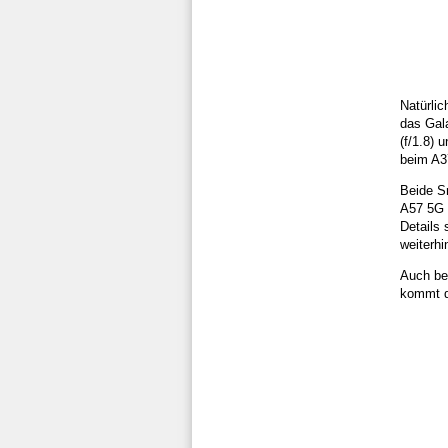
Natürli
das Gal
(f/1.8)
beim A3
Beide S
A57 5G g
Details 
weiterh
Auch be
kommt d