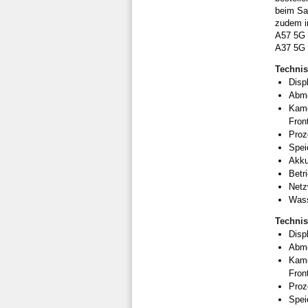
beim Sa
zudem i
A57 5G 
A37 5G 
Techni
Disp
Abme
Kame
Fron
Proz
Spei
Akku
Betr
Netz
Wass
Techni
Disp
Abme
Kame
Fron
Proz
Spei