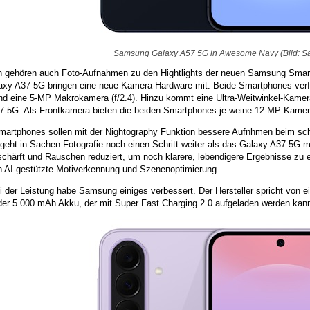
Samsung Galaxy A57 5G in Awesome Navy (Bild: 
ch gehören auch Foto-Aufnahmen zu den Hightlights der neuen Samsung Sm
axy A37 5G bringen eine neue Kamera-Hardware mit. Beide Smartphones ver
 und eine 5-MP Makrokamera (f/2.4). Hinzu kommt eine Ultra-Weitwinkel-Kame
7 5G. Als Frontkamera bieten die beiden Smartphones je weine 12-MP Kamera
martphones sollen mit der Nightography Funktion bessere Aufnhmen beim sch
eht in Sachen Fotografie noch einen Schritt weiter als das Galaxy A37 5G mit
schärft und Rauschen reduziert, um noch klarere, lebendigere Ergebnisse zu 
in AI-gestützte Motiverkennung und Szenenoptimierung.
i der Leistung habe Samsung einiges verbessert. Der Hersteller spricht von
er 5.000 mAh Akku, der mit Super Fast Charging 2.0 aufgeladen werden kan