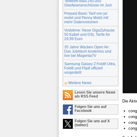
Telekom baut 240.000
Glasfaseranschlüsse im Juni
Prepaid Basic Tarif von ja!
mobil und Penny Mobil mit
mehr Datenvolumen
Vodafone: Neue GigaZuhause
50 Kabel und DSL Tarife für
29,99 Euro
35 Jahre Wacken Open Air:
Das Jubiläum kostenlos und
live bei MagentaTV
Samsung Galaxy Z Fold8 Ultra,
Fold8 und Flip8 offiziell
vorgestellt
Weitere News
Lesen Sie unsere News
als RSS Feed
Die Akti
Folgen Sie uns auf
cong
Facebook
cong
Folgen Sie uns auf X
cong
(twitter)
cong