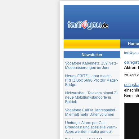
Home
tarif4you
Newsticker
congsta
Vodafone Kabelnetz: 159 Netz-
Aktion 
Modernisierungen im Juni
20. April 
Neues FRITZ! Labor macht
FRITZ!Box 5690 Pro zur Matter-
congsta
Bridge
einschli
Netzausbau: Telekom nimmt 71
Bereitst
neue Mobilfunkstandorte in
Betrieb
Vodafone CallYa Jahrespaket
M erhält mehr Datenvolumen
Umfrage: Alarm per Cell
Broadcast und spezielle Warn-
Apps werden häufig genutzt