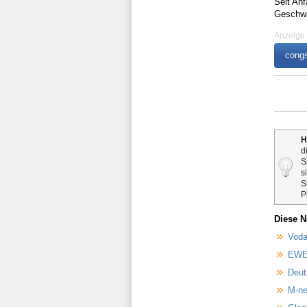
Seit Anf
Geschwi
Anzeige
congs
H
d
S
s
S
P
Diese N
Voda
EWE 
Deut
M-ne