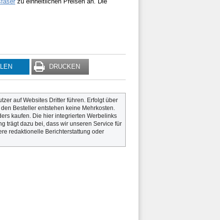
faser
zu einheitlichen Preisen an. Die
ILEN
DRUCKEN
utzer auf Websites Dritter führen. Erfolgt über
r den Besteller entstehen keine Mehrkosten.
rs kaufen. Die hier integrierten Werbelinks
g trägt dazu bei, dass wir unseren Service für
re redaktionelle Berichterstattung oder