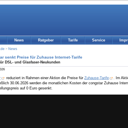
News
Ratgeber
Tarife
Service
Imp
.de
>
News
r senkt Preise für Zuhause Internet-Tarife
für DSL- und Glasfaser-Neukunden
2026
r
reduziert in Rahmen einer Aktion die Preise für
Zuhause-Tarife
. Im Akt
eßlich 30.06.2026 werden die monatlichen Kosten der congstar Zuhause Internet
ellungspreis auf 0 Euro gesenkt.