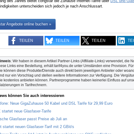
ang des Jahres bietet congstar die Zuhause Internet-Tarife über
DSL und Glas
ndigkeiten unterscheiden sich jedoch je nach Anschlussart.
tar Angebote online buchen »
TEILEN
TEILEN
TEILEN
TE
inweis
: Wir haben in diesem Artikel Partner-Links (Affiliate-Links) verwendet, die N
iese Links eine Bestellung, erhält tarif4you.de unter Umständen eine Provision. Fü
ie können diese Produkte/Dienste auch direkt beim jeweiligen Anbieter oder woande
ind nur ein Vorschlag und stellen weitere Informationen zur Verfügung. Die Vergütun
ie kostenlos anbieten können. Partnerprogramme haben keinerlei Einfluss auf unse
latzierungen in Tarifrechnern.
ews können Sie auch interessieren
fone: Neue GigaZuhause 50 Kabel und DSL Tarife für 29,99 Euro
startet neue Glasfaser-Tarife
sche Glasfaser passt Preise ab Juli an
t startet neuen Glasfaser-Tarif mit 2 GBit/s