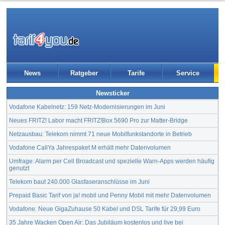
News
Ratgeber
Tarife
Service
Newsticker
Vodafone Kabelnetz: 159 Netz-Modernisierungen im Juni
Neues FRITZ! Labor macht FRITZ!Box 5690 Pro zur Matter-Bridge
Netzausbau: Telekom nimmt 71 neue Mobilfunkstandorte in Betrieb
Vodafone CallYa Jahrespaket M erhält mehr Datenvolumen
Umfrage: Alarm per Cell Broadcast und spezielle Warn-Apps werden häufig
genutzt
Telekom baut 240.000 Glasfaseranschlüsse im Juni
Prepaid Basic Tarif von ja! mobil und Penny Mobil mit mehr Datenvolumen
Vodafone: Neue GigaZuhause 50 Kabel und DSL Tarife für 29,99 Euro
35 Jahre Wacken Open Air: Das Jubiläum kostenlos und live bei