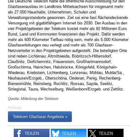
Die Deutsche Telekom hatte die öffentliche Ausschreibung für den
Glasfaserausbau im Landkreis Mittelsachsen für insgesamt mehr
als 27.000 Haushalte, Unternehmen, Schulen und
Verwaltungsstandorte gewonnen. Ziel sei eine fast flächendeckende
Versorgung mit gigabitfähigem Internet bis 2030. Der Ausbau in den
vier Projektgebieten der Telekom kostet mehr als 92 Millionen Euro.
Bund, Land und Kommunen finanzieren das Projekt. Dafür werden
mehr als 600 Kilometer Tiefbau nötig sein, mehr als 5.000 Kilometer
Glasfaserleitungen neu verlegt und mehr als 700 Glasfaser-
Netzverteiler in den Projektgebieten aufgestellt. Die beteiligten Orte
sind neben Lichtenau: Altmittweida, Bobritzsch-Hilbersdorf,
Claußnitz, Dorfchemnitz, Frauenstein, Großhartmannsdorf,
Großschirma, Hainichen, Halsbrücke, Königsfeld, Königshain-
Wiederau, Kriebstein, Lichtenberg, Lunzenau, Mühlau, Mulda/Sa.,
Neuhausen/Erzgeb., Oberschöna, Oederan, Penig, Rechenberg-
Bienenmühle, Reinsberg, Rochlitz, Rossau, Sayda, Seelitz,
Striegistal, Taura, Wechselburg, Weißenborn/Erzgeb. und Zettlitz.
Quelle: Mitteilung der Telekom
Anzeige
Telekom Glasfaser Angebote »
TEILEN
TEILEN
TEILEN