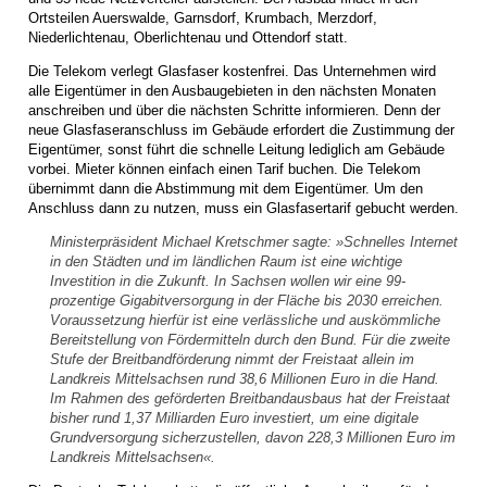
Ortsteilen Auerswalde, Garnsdorf, Krumbach, Merzdorf,
Niederlichtenau, Oberlichtenau und Ottendorf statt.
Die Telekom verlegt Glasfaser kostenfrei. Das Unternehmen wird
alle Eigentümer in den Ausbaugebieten in den nächsten Monaten
anschreiben und über die nächsten Schritte informieren. Denn der
neue Glasfaseranschluss im Gebäude erfordert die Zustimmung der
Eigentümer, sonst führt die schnelle Leitung lediglich am Gebäude
vorbei. Mieter können einfach einen Tarif buchen. Die Telekom
übernimmt dann die Abstimmung mit dem Eigentümer. Um den
Anschluss dann zu nutzen, muss ein Glasfasertarif gebucht werden.
Ministerpräsident Michael Kretschmer sagte: »Schnelles Internet
in den Städten und im ländlichen Raum ist eine wichtige
Investition in die Zukunft. In Sachsen wollen wir eine 99-
prozentige Gigabitversorgung in der Fläche bis 2030 erreichen.
Voraussetzung hierfür ist eine verlässliche und auskömmliche
Bereitstellung von Fördermitteln durch den Bund. Für die zweite
Stufe der Breitbandförderung nimmt der Freistaat allein im
Landkreis Mittelsachsen rund 38,6 Millionen Euro in die Hand.
Im Rahmen des geförderten Breitbandausbaus hat der Freistaat
bisher rund 1,37 Milliarden Euro investiert, um eine digitale
Grundversorgung sicherzustellen, davon 228,3 Millionen Euro im
Landkreis Mittelsachsen«.