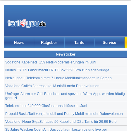
News
Ratgeber
Tarife
Service
Newsticker
Vodafone Kabelnetz: 159 Netz-Modernisierungen im Juni
Neues FRITZ! Labor macht FRITZ!Box 5690 Pro zur Matter-Bridge
Netzausbau: Telekom nimmt 71 neue Mobilfunkstandorte in Betrieb
Vodafone CallYa Jahrespaket M erhält mehr Datenvolumen
Umfrage: Alarm per Cell Broadcast und spezielle Warn-Apps werden häufig
genutzt
Telekom baut 240.000 Glasfaseranschlüsse im Juni
Prepaid Basic Tarif von ja! mobil und Penny Mobil mit mehr Datenvolumen
Vodafone: Neue GigaZuhause 50 Kabel und DSL Tarife für 29,99 Euro
35 Jahre Wacken Open Air: Das Jubiläum kostenlos und live bei