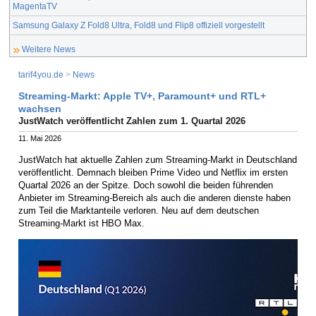
MagentaTV
Samsung Galaxy Z Fold8 Ultra, Fold8 und Flip8 offiziell vorgestellt
Weitere News
tarif4you.de
>
News
Streaming-Markt: Apple TV+, Paramount+ und RTL+
wachsen
JustWatch veröffentlicht Zahlen zum 1. Quartal 2026
11. Mai 2026
JustWatch hat aktuelle Zahlen zum Streaming-Markt in Deutschland
veröffentlicht. Demnach bleiben Prime Video und Netflix im ersten
Quartal 2026 an der Spitze. Doch sowohl die beiden führenden
Anbieter im Streaming-Bereich als auch die anderen dienste haben
zum Teil die Marktanteile verloren. Neu auf dem deutschen
Streaming-Markt ist HBO Max.