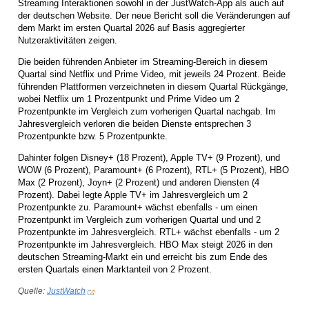
Streaming Interaktionen sowohl in der JustWatch-App als auch auf
der deutschen Website. Der neue Bericht soll die Veränderungen auf
dem Markt im ersten Quartal 2026 auf Basis aggregierter
Nutzeraktivitäten zeigen.
Die beiden führenden Anbieter im Streaming-Bereich in diesem
Quartal sind Netflix und Prime Video, mit jeweils 24 Prozent. Beide
führenden Plattformen verzeichneten in diesem Quartal Rückgänge,
wobei Netflix um 1 Prozentpunkt und Prime Video um 2
Prozentpunkte im Vergleich zum vorherigen Quartal nachgab. Im
Jahresvergleich verloren die beiden Dienste entsprechen 3
Prozentpunkte bzw. 5 Prozentpunkte.
Dahinter folgen Disney+ (18 Prozent), Apple TV+ (9 Prozent), und
WOW (6 Prozent), Paramount+ (6 Prozent), RTL+ (5 Prozent), HBO
Max (2 Prozent), Joyn+ (2 Prozent) und anderen Diensten (4
Prozent). Dabei legte Apple TV+ im Jahresvergleich um 2
Prozentpunkte zu. Paramount+ wächst ebenfalls - um einen
Prozentpunkt im Vergleich zum vorherigen Quartal und und 2
Prozentpunkte im Jahresvergleich. RTL+ wächst ebenfalls - um 2
Prozentpunkte im Jahresvergleich. HBO Max steigt 2026 in den
deutschen Streaming-Markt ein und erreicht bis zum Ende des
ersten Quartals einen Marktanteil von 2 Prozent.
Quelle:
JustWatch