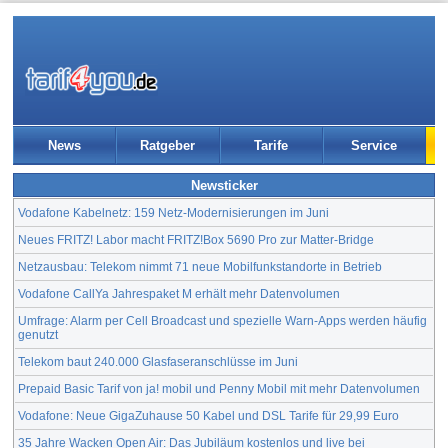
News
Ratgeber
Tarife
Service
Newsticker
Vodafone Kabelnetz: 159 Netz-Modernisierungen im Juni
Neues FRITZ! Labor macht FRITZ!Box 5690 Pro zur Matter-Bridge
Netzausbau: Telekom nimmt 71 neue Mobilfunkstandorte in Betrieb
Vodafone CallYa Jahrespaket M erhält mehr Datenvolumen
Umfrage: Alarm per Cell Broadcast und spezielle Warn-Apps werden häufig
genutzt
Telekom baut 240.000 Glasfaseranschlüsse im Juni
Prepaid Basic Tarif von ja! mobil und Penny Mobil mit mehr Datenvolumen
Vodafone: Neue GigaZuhause 50 Kabel und DSL Tarife für 29,99 Euro
35 Jahre Wacken Open Air: Das Jubiläum kostenlos und live bei