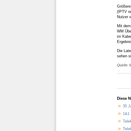
Größere 
(IPTV od
Nutzer 
Mit dem
WM Über
im Kabel
Ergebni
Die Lat
sehen si
Quelle: 
Diese N
35 J
1&1 
Tele
Tele