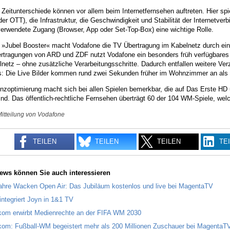
Zeitunterschiede können vor allem beim Internetfernsehen auftreten. Hier sp
er OTT), die Infrastruktur, die Geschwindigkeit und Stabilität der Internetve
verwendete Zugang (Browser, App oder Set-Top-Box) eine wichtige Rolle.
 »Jubel Booster« macht Vodafone die TV Übertragung im Kabelnetz durch eine
tragungen von ARD und ZDF nutzt Vodafone ein besonders früh verfügbares TV
netz – ohne zusätzliche Verarbeitungsschritte. Dadurch entfallen weitere Ver
s: Die Live Bilder kommen rund zwei Sekunden früher im Wohnzimmer an als 
enzoptimierung macht sich bei allen Spielen bemerkbar, die auf Das Erste 
nd. Das öffentlich-rechtliche Fernsehen überträgt 60 der 104 WM-Spiele, wel
Mitteilung von Vodafone
TEILEN
TEILEN
TEILEN
TE
ews können Sie auch interessieren
ahre Wacken Open Air: Das Jubiläum kostenlos und live bei MagentaTV
integriert Joyn in 1&1 TV
kom erwirbt Medienrechte an der FIFA WM 2030
kom: Fußball-WM begeistert mehr als 200 Millionen Zuschauer bei MagentaT