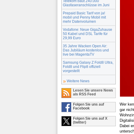
Telekom baut 240.000
Glasfaseranschlüsse im Juni
Prepaid Basic Tarif von ja!
mobil und Penny Mobil mit
mehr Datenvolumen
Vodafone: Neue GigaZuhause
50 Kabel und DSL Tarife für
29,99 Euro
35 Jahre Wacken Open Air:
Das Jubiläum kostenlos und
live bei MagentaTV
Samsung Galaxy Z Fold8 Ultra,
Fold8 und Flip8 offiziell
vorgestellt
Weitere News
Lesen Sie unsere News
als RSS Feed
Wer ken
Folgen Sie uns auf
Facebook
gar nich
Wohnzim
Folgen Sie uns auf X
Digitali
(twitter)
Dabei en
untersc