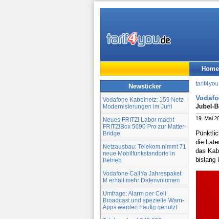
Home
tarif4you
Newsticker
Vodafo
Vodafone Kabelnetz: 159 Netz-
Jubel-B
Modernisierungen im Juni
19. Mai 2
Neues FRITZ! Labor macht
FRITZ!Box 5690 Pro zur Matter-
Pünktlic
Bridge
die Lat
Netzausbau: Telekom nimmt 71
das Kab
neue Mobilfunkstandorte in
bislang 
Betrieb
Vodafone CallYa Jahrespaket
M erhält mehr Datenvolumen
Umfrage: Alarm per Cell
Broadcast und spezielle Warn-
Apps werden häufig genutzt