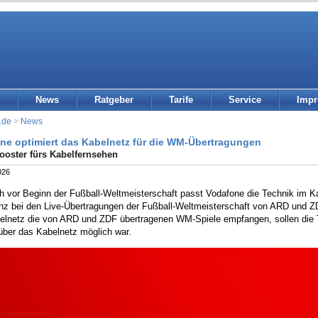
News
Ratgeber
Tarife
Service
Imp
.de
>
News
ne optimiert das Kabelnetz für die WM-Übertragungen
ooster fürs Kabelfernsehen
026
h vor Beginn der Fußball-Weltmeisterschaft passt Vodafone die Technik im K
enz bei den Live-Übertragungen der Fußball-Weltmeisterschaft von ARD und ZD
elnetz die von ARD und ZDF übertragenen WM-Spiele empfangen, sollen die 
über das Kabelnetz möglich war.