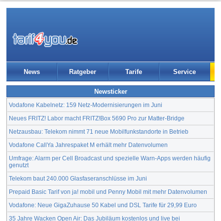
News
Ratgeber
Tarife
Service
Newsticker
Vodafone Kabelnetz: 159 Netz-Modernisierungen im Juni
Neues FRITZ! Labor macht FRITZ!Box 5690 Pro zur Matter-Bridge
Netzausbau: Telekom nimmt 71 neue Mobilfunkstandorte in Betrieb
Vodafone CallYa Jahrespaket M erhält mehr Datenvolumen
Umfrage: Alarm per Cell Broadcast und spezielle Warn-Apps werden häufig
genutzt
Telekom baut 240.000 Glasfaseranschlüsse im Juni
Prepaid Basic Tarif von ja! mobil und Penny Mobil mit mehr Datenvolumen
Vodafone: Neue GigaZuhause 50 Kabel und DSL Tarife für 29,99 Euro
35 Jahre Wacken Open Air: Das Jubiläum kostenlos und live bei