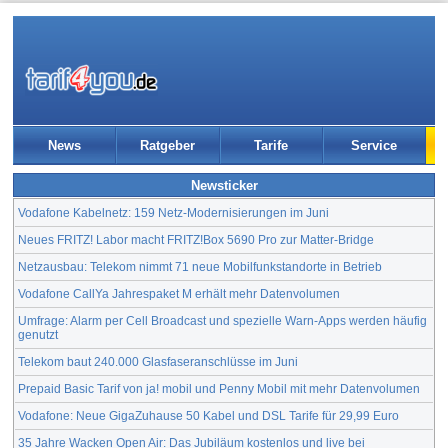
News
Ratgeber
Tarife
Service
Newsticker
Vodafone Kabelnetz: 159 Netz-Modernisierungen im Juni
Neues FRITZ! Labor macht FRITZ!Box 5690 Pro zur Matter-Bridge
Netzausbau: Telekom nimmt 71 neue Mobilfunkstandorte in Betrieb
Vodafone CallYa Jahrespaket M erhält mehr Datenvolumen
Umfrage: Alarm per Cell Broadcast und spezielle Warn-Apps werden häufig
genutzt
Telekom baut 240.000 Glasfaseranschlüsse im Juni
Prepaid Basic Tarif von ja! mobil und Penny Mobil mit mehr Datenvolumen
Vodafone: Neue GigaZuhause 50 Kabel und DSL Tarife für 29,99 Euro
35 Jahre Wacken Open Air: Das Jubiläum kostenlos und live bei