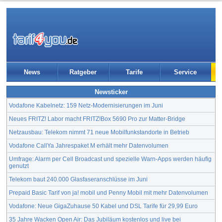
News
Ratgeber
Tarife
Service
Newsticker
Vodafone Kabelnetz: 159 Netz-Modernisierungen im Juni
Neues FRITZ! Labor macht FRITZ!Box 5690 Pro zur Matter-Bridge
Netzausbau: Telekom nimmt 71 neue Mobilfunkstandorte in Betrieb
Vodafone CallYa Jahrespaket M erhält mehr Datenvolumen
Umfrage: Alarm per Cell Broadcast und spezielle Warn-Apps werden häufig
genutzt
Telekom baut 240.000 Glasfaseranschlüsse im Juni
Prepaid Basic Tarif von ja! mobil und Penny Mobil mit mehr Datenvolumen
Vodafone: Neue GigaZuhause 50 Kabel und DSL Tarife für 29,99 Euro
35 Jahre Wacken Open Air: Das Jubiläum kostenlos und live bei