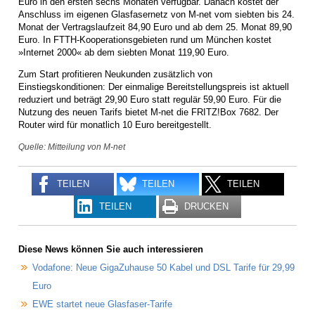
Euro in den ersten sechs Monaten verfügbar. Danach kostet der
Anschluss im eigenen Glasfasernetz von M-net vom siebten bis 24.
Monat der Vertragslaufzeit 84,90 Euro und ab dem 25. Monat 89,90
Euro. In FTTH-Kooperationsgebieten rund um München kostet
»Internet 2000« ab dem siebten Monat 119,90 Euro.
Zum Start profitieren Neukunden zusätzlich von
Einstiegskonditionen: Der einmalige Bereitstellungspreis ist aktuell
reduziert und beträgt 29,90 Euro statt regulär 59,90 Euro. Für die
Nutzung des neuen Tarifs bietet M-net die FRITZ!Box 7682. Der
Router wird für monatlich 10 Euro bereitgestellt.
Quelle: Mitteilung von M-net
TEILEN
TEILEN
TEILEN
TEILEN
DRUCKEN
Diese News können Sie auch interessieren
Vodafone: Neue GigaZuhause 50 Kabel und DSL Tarife für 29,99
Euro
EWE startet neue Glasfaser-Tarife