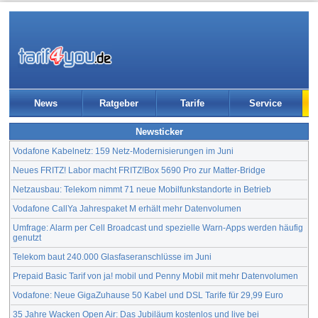
News
Ratgeber
Tarife
Service
Newsticker
Vodafone Kabelnetz: 159 Netz-Modernisierungen im Juni
Neues FRITZ! Labor macht FRITZ!Box 5690 Pro zur Matter-Bridge
Netzausbau: Telekom nimmt 71 neue Mobilfunkstandorte in Betrieb
Vodafone CallYa Jahrespaket M erhält mehr Datenvolumen
Umfrage: Alarm per Cell Broadcast und spezielle Warn-Apps werden häufig
genutzt
Telekom baut 240.000 Glasfaseranschlüsse im Juni
Prepaid Basic Tarif von ja! mobil und Penny Mobil mit mehr Datenvolumen
Vodafone: Neue GigaZuhause 50 Kabel und DSL Tarife für 29,99 Euro
35 Jahre Wacken Open Air: Das Jubiläum kostenlos und live bei