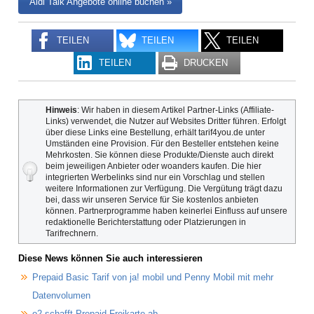
Aldi Talk Angebote online buchen »
TEILEN
TEILEN
TEILEN
TEILEN
DRUCKEN
Hinweis
: Wir haben in diesem Artikel Partner-Links (Affiliate-
Links) verwendet, die Nutzer auf Websites Dritter führen. Erfolgt
über diese Links eine Bestellung, erhält tarif4you.de unter
Umständen eine Provision. Für den Besteller entstehen keine
Mehrkosten. Sie können diese Produkte/Dienste auch direkt
beim jeweiligen Anbieter oder woanders kaufen. Die hier
integrierten Werbelinks sind nur ein Vorschlag und stellen
weitere Informationen zur Verfügung. Die Vergütung trägt dazu
bei, dass wir unseren Service für Sie kostenlos anbieten
können. Partnerprogramme haben keinerlei Einfluss auf unsere
redaktionelle Berichterstattung oder Platzierungen in
Tarifrechnern.
Diese News können Sie auch interessieren
Prepaid Basic Tarif von ja! mobil und Penny Mobil mit mehr
Datenvolumen
o2 schafft Prepaid-Freikarte ab