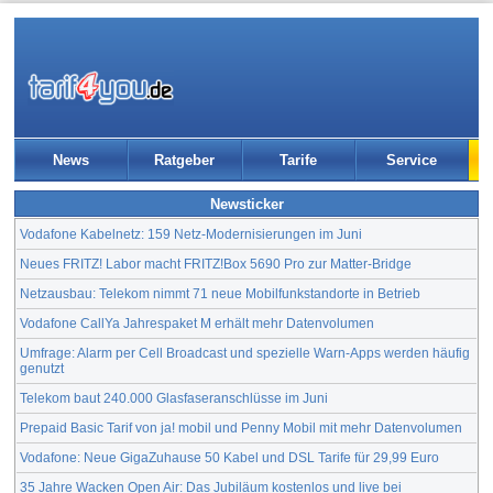
News
Ratgeber
Tarife
Service
Newsticker
Vodafone Kabelnetz: 159 Netz-Modernisierungen im Juni
Neues FRITZ! Labor macht FRITZ!Box 5690 Pro zur Matter-Bridge
Netzausbau: Telekom nimmt 71 neue Mobilfunkstandorte in Betrieb
Vodafone CallYa Jahrespaket M erhält mehr Datenvolumen
Umfrage: Alarm per Cell Broadcast und spezielle Warn-Apps werden häufig
genutzt
Telekom baut 240.000 Glasfaseranschlüsse im Juni
Prepaid Basic Tarif von ja! mobil und Penny Mobil mit mehr Datenvolumen
Vodafone: Neue GigaZuhause 50 Kabel und DSL Tarife für 29,99 Euro
35 Jahre Wacken Open Air: Das Jubiläum kostenlos und live bei