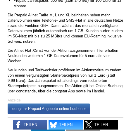
Prepaid Jahrespaket: 300 GB (statt 240 GB) für 100 Euro für 12
Monate
Die Prepaid Allnet Tarife M, L und XL beinhalten neben mehr
Datenvolumen eine Telefonie- und SMS-Flat in alle deutschen Netze
sowie die Funktion GB+. Damit wächst das monatlich verfügbare
Datenvolumen jährlich automatisch um 1 GB. Kunden surfen zudem
im 5G-Netz mit bis zu 25 MBit/s und können EU-Roaming inklusive
Schweiz nutzen.
Die Allnet Flat XS ist von der Aktion ausgenommen. Hier erhalten
Neukunden weiterhin 1 GB Datenvolumen für 5 euro alle vier
Wochen.
Neukunden und Tarifwechsler profitieren im Aktionszeitraum zudem
von einem vergünstigten Starterpaketpreis von nur 1 Euro (statt
9,99 Euro). Das Jahrespaket ist allerdings vom reduzierten
Starterpaketpreis ausgenommen. Die Aktion gilt bei Online-Buchung
über congstar.de, über die congstar App sowie im Handel.
Anzeige
congstar Prepaid Angebote online buchen »
TEILEN
TEILEN
TEILEN