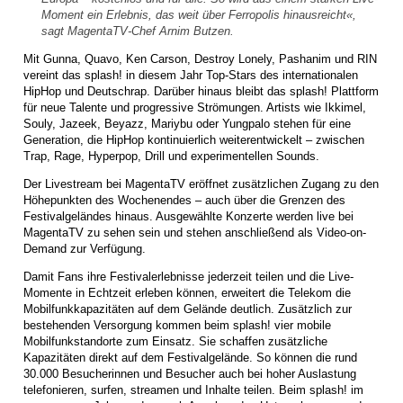
Moment ein Erlebnis, das weit über Ferropolis hinausreicht«,
sagt MagentaTV-Chef Arnim Butzen.
Mit Gunna, Quavo, Ken Carson, Destroy Lonely, Pashanim und RIN
vereint das splash! in diesem Jahr Top-Stars des internationalen
HipHop und Deutschrap. Darüber hinaus bleibt das splash! Plattform
für neue Talente und progressive Strömungen. Artists wie Ikkimel,
Souly, Jazeek, Beyazz, Mariybu oder Yungpalo stehen für eine
Generation, die HipHop kontinuierlich weiterentwickelt – zwischen
Trap, Rage, Hyperpop, Drill und experimentellen Sounds.
Der Livestream bei MagentaTV eröffnet zusätzlichen Zugang zu den
Höhepunkten des Wochenendes – auch über die Grenzen des
Festivalgeländes hinaus. Ausgewählte Konzerte werden live bei
MagentaTV zu sehen sein und stehen anschließend als Video-on-
Demand zur Verfügung.
Damit Fans ihre Festivalerlebnisse jederzeit teilen und die Live-
Momente in Echtzeit erleben können, erweitert die Telekom die
Mobilfunkkapazitäten auf dem Gelände deutlich. Zusätzlich zur
bestehenden Versorgung kommen beim splash! vier mobile
Mobilfunkstandorte zum Einsatz. Sie schaffen zusätzliche
Kapazitäten direkt auf dem Festivalgelände. So können die rund
30.000 Besucherinnen und Besucher auch bei hoher Auslastung
telefonieren, surfen, streamen und Inhalte teilen. Beim splash! im