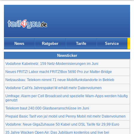
News
Ratgeber
Tarife
Service
Newsticker
Vodafone Kabelnetz: 159 Netz-Modernisierungen im Juni
Neues FRITZ! Labor macht FRITZ!Box 5690 Pro zur Matter-Bridge
Netzausbau: Telekom nimmt 71 neue Mobilfunkstandorte in Betrieb
Vodafone CallYa Jahrespaket M erhält mehr Datenvolumen
Umfrage: Alarm per Cell Broadcast und spezielle Warn-Apps werden häufig
genutzt
Telekom baut 240.000 Glasfaseranschlüsse im Juni
Prepaid Basic Tarif von ja! mobil und Penny Mobil mit mehr Datenvolumen
Vodafone: Neue GigaZuhause 50 Kabel und DSL Tarife für 29,99 Euro
35 Jahre Wacken Open Air: Das Jubiläum kostenlos und live bei