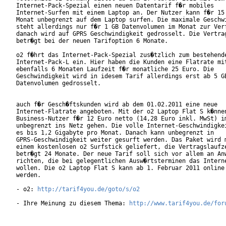
Internet-Pack-Spezial einen neuen Datentarif f�r mobiles

Internet-Surfen mit einem Laptop an. Der Nutzer kann f�r 15 
Monat unbegrenzt auf dem Laptop surfen. Die maximale Geschwi
steht allerdings nur f�r 1 GB Datenvolumen im Monat zur Verf
danach wird auf GPRS Geschwindigkeit gedrosselt. Die Vertrag
betr�gt bei der neuen Tarifoption 6 Monate.      

o2 f�hrt das Internet-Pack-Spezial zus�tzlich zum bestehende
Internet-Pack-L ein. Hier haben die Kunden eine Flatrate mit
ebenfalls 6 Monaten Laufzeit f�r monatliche 25 Euro. Die

Geschwindigkeit wird in idesem Tarif allerdings erst ab 5 GB
Datenvolumen gedrosselt.    

auch f�r Gesch�ftskunden wird ab dem 01.02.2011 eine neue

Internet-Flatrate angeboten. Mit der o2 Laptop Flat S k�nnen
Business-Nutzer f�r 12 Euro netto (14,28 Euro inkl. MwSt) im
unbegrenzt ins Netz gehen. Die volle Internet-Geschwindigkei
es bis 1,2 Gigabyte pro Monat. Danach kann unbegrenzt in

GPRS-Geschwindigkeit weiter gesurft werden. Das Paket wird m
einem kostenlosen o2 Surfstick geliefert, die Vertragslaufze
betr�gt 24 Monate. Der neue Tarif soll sich vor allem an Anw
richten, die bei gelegentlichen Ausw�rtsterminen das Interne
wollen. Die o2 Laptop Flat S kann ab 1. Februar 2011 online 
werden. 

- o2: 
http://tarif4you.de/goto/s/o2
- Ihre Meinung zu diesem Thema: 
http://www.tarif4you.de/for