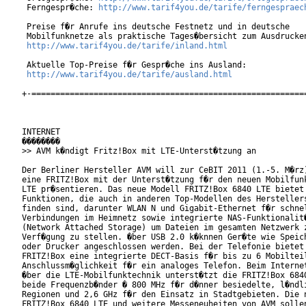
 Ferngespr�che: 
http://www.tarif4you.de/tarife/ferngespraec
 Preise f�r Anrufe ins deutsche Festnetz und in deutsche

 Mobilfunknetze als praktische Tages�bersicht zum Ausdrucken
http://www.tarif4you.de/tarife/inland.html
 Aktuelle Top-Preise f�r Gespr�che ins Ausland:

http://www.tarif4you.de/tarife/ausland.html
+-==========================================================
INTERNET

��������

>> AVM k�ndigt Fritz!Box mit LTE-Unterst�tzung an

Der Berliner Hersteller AVM will zur CeBIT 2011 (1.-5. M�rz)
eine FRITZ!Box mit der Unterst�tzung f�r den neuen Mobilfunk
LTE pr�sentieren. Das neue Modell FRITZ!Box 6840 LTE bietet

Funktionen, die auch in anderen Top-Modellen des Herstellers
finden sind, darunter WLAN N und Gigabit-Ethernet f�r schnel
Verbindungen im Heimnetz sowie integrierte NAS-Funktionalit�
(Network Attached Storage) um Dateien im gesamten Netzwerk z
Verf�gung zu stellen. �ber USB 2.0 k�knnen Ger�te wie Speich
oder Drucker angeschlossen werden. Bei der Telefonie bietet 
FRITZ!Box eine integrierte DECT-Basis f�r bis zu 6 Mobilteil
Anschlussm�glichkeit f�r ein analoges Telefon. Beim Internet
�ber die LTE-Mobilfunktechnik unterst�tzt die FRITZ!Box 6840
beide Frequenzb�nder � 800 MHz f�r d�nner besiedelte, l�ndli
Regionen und 2,6 GHz f�r den Einsatz in Stadtgebieten. Die n
FRITZ!Box 6840 LTE und weitere Messeneuheiten von AVM sollen