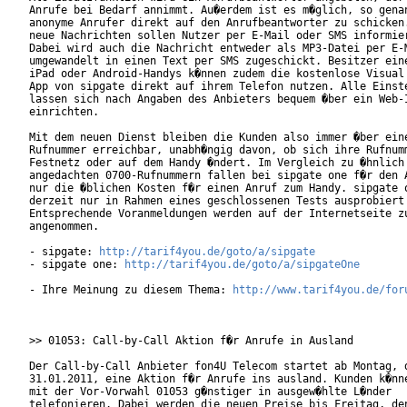
Anrufe bei Bedarf annimmt. Au�erdem ist es m�glich, so genan
anonyme Anrufer direkt auf den Anrufbeantworter zu schicken.
neue Nachrichten sollen Nutzer per E-Mail oder SMS informier
Dabei wird auch die Nachricht entweder als MP3-Datei per E-M
umgewandelt in einen Text per SMS zugeschickt. Besitzer eine
iPad oder Android-Handys k�nnen zudem die kostenlose Visual 
App von sipgate direkt auf ihrem Telefon nutzen. Alle Einste
lassen sich nach Angaben des Anbieters bequem �ber ein Web-I
einrichten.         

Mit dem neuen Dienst bleiben die Kunden also immer �ber eine
Rufnummer erreichbar, unabh�ngig davon, ob sich ihre Rufnumm
Festnetz oder auf dem Handy �ndert. Im Vergleich zu �hnlich

angedachten 0700-Rufnummern fallen bei sipgate one f�r den A
nur die �blichen Kosten f�r einen Anruf zum Handy. sipgate o
derzeit nur in Rahmen eines geschlossenen Tests ausprobiert 
Entsprechende Voranmeldungen werden auf der Internetseite zu
angenommen.

- sipgate: 
http://tarif4you.de/goto/a/sipgate
- sipgate one: 
http://tarif4you.de/goto/a/sipgateOne
- Ihre Meinung zu diesem Thema: 
http://www.tarif4you.de/for
>> 01053: Call-by-Call Aktion f�r Anrufe in Ausland

Der Call-by-Call Anbieter fon4U Telecom startet ab Montag, d
31.01.2011, eine Aktion f�r Anrufe ins ausland. Kunden k�nne
mit der Vor-Vorwahl 01053 g�nstiger in ausgew�hlte L�nder

telefonieren. Dabei werden die neuen Preise bis Freitag, den