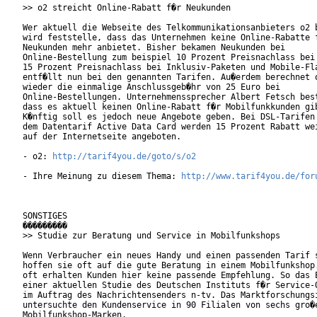
>> o2 streicht Online-Rabatt f�r Neukunden

Wer aktuell die Webseite des Telkommunikationsanbieters o2 b
wird feststelle, dass das Unternehmen keine Online-Rabatte f
Neukunden mehr anbietet. Bisher bekamen Neukunden bei

Online-Bestellung zum beispiel 10 Prozent Preisnachlass bei 
15 Prozent Preisnachlass bei Inklusiv-Paketen und Mobile-Fla
entf�llt nun bei den genannten Tarifen. Au�erdem berechnet o
wieder die einmalige Anschlussgeb�hr von 25 Euro bei

Online-Bestellungen. Unternehmenssprecher Albert Fetsch best
dass es aktuell keinen Online-Rabatt f�r Mobilfunkkunden gib
K�nftig soll es jedoch neue Angebote geben. Bei DSL-Tarifen 
dem Datentarif Active Data Card werden 15 Prozent Rabatt wei
auf der Internetseite angeboten.           

- o2: 
http://tarif4you.de/goto/s/o2
- Ihre Meinung zu diesem Thema: 
http://www.tarif4you.de/for
SONSTIGES

���������

>> Studie zur Beratung und Service in Mobilfunkshops

Wenn Verbraucher ein neues Handy und einen passenden Tarif s
hoffen sie oft auf die gute Beratung in einem Mobilfunkshop.
oft erhalten Kunden hier keine passende Empfehlung. So das E
einer aktuellen Studie des Deutschen Instituts f�r Service-Q
im Auftrag des Nachrichtensenders n-tv. Das Marktforschungsi
untersuchte den Kundenservice in 90 Filialen von sechs gro�e
Mobilfunkshop-Marken.      
