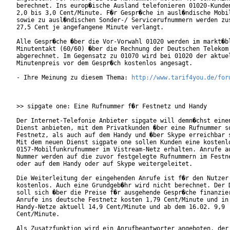
berechnet. Ins europ�ische Ausland telefonieren 01020-Kunden
2,0 bis 3,0 Cent/Minute. F�r Gespr�che in ausl�ndische Mobil
sowie zu ausl�ndischen Sonder-/ Servicerufnummern werden zus
27,5 Cent je angefangene Minute verlangt.           

Alle Gespr�che �ber die Vor-Vorwahl 01020 werden im markt�bl
Minutentakt (60/60) �ber die Rechnung der Deutschen Telekom

abgerechnet. Im Gegensatz zu 01070 wird bei 01020 der aktuel
Minutenpreis vor dem Gespr�ch kostenlos angesagt.   

- Ihre Meinung zu diesem Thema: 
http://www.tarif4you.de/for
>> sipgate one: Eine Rufnummer f�r Festnetz und Handy

Der Internet-Telefonie Anbieter sipgate will demn�chst einen
Dienst anbieten, mit dem Privatkunden �ber eine Rufnummer so
Festnetz, als auch auf dem Handy und �ber Skype erreichbar s
Mit dem neuen Dienst sigpate one sollen Kunden eine kostenlo
0157-Mobilfunkrufnummer im Vistream-Netz erhalten. Anrufe au
Nummer werden auf die zuvor festgelegte Rufnummern im Festne
oder auf dem Handy oder auf Skype weitergeleitet.

Die Weiterleitung der eingehenden Anrufe ist f�r den Nutzer

kostenlos. Auch eine Grundgeb�hr wird nicht berechnet. Der D
soll sich �ber die Preise f�r ausgehende Gespr�che finanzier
Anrufe ins deutsche Festnetz kosten 1,79 Cent/Minute und in 
Handy-Netze aktuell 14,9 Cent/Minute und ab dem 16.02. 9,9

Cent/Minute.     

Als Zusatzfunktion wird ein Anrufbeantworter angeboten, der 