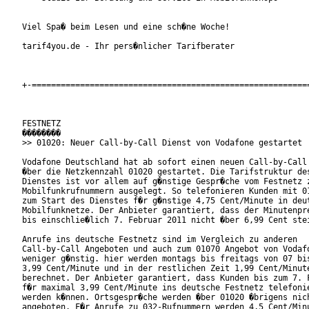
Viel Spa� beim Lesen und eine sch�ne Woche!

tarif4you.de - Ihr pers�nlicher Tarifberater

+-==========================================================
FESTNETZ

��������

>> 01020: Neuer Call-by-Call Dienst von Vodafone gestartet

Vodafone Deutschland hat ab sofort einen neuen Call-by-Call 
�ber die Netzkennzahl 01020 gestartet. Die Tarifstruktur des
Dienstes ist vor allem auf g�nstige Gespr�che vom Festnetz z
Mobilfunkrufnummern ausgelegt. So telefonieren Kunden mit 01
zum Start des Dienstes f�r g�nstige 4,75 Cent/Minute in deut
Mobilfunknetze. Der Anbieter garantiert, dass der Minutenpre
bis einschlie�lich 7. Februar 2011 nicht �ber 6,99 Cent stei
Anrufe ins deutsche Festnetz sind im Vergleich zu anderen

Call-by-Call Angeboten und auch zum 01070 Angebot von Vodafo
weniger g�nstig. hier werden montags bis freitags von 07 bis
3,99 Cent/Minute und in der restlichen Zeit 1,99 Cent/Minute
berechnet. Der Anbieter garantiert, dass Kunden bis zum 7. F
f�r maximal 3,99 Cent/Minute ins deutsche Festnetz telefonie
werden k�nnen. Ortsgespr�che werden �ber 01020 �brigens nich
angeboten. F�r Anrufe zu 032-Rufnummern werden 4,5 Cent/Minu