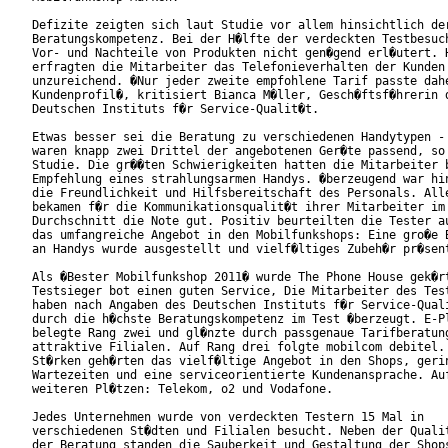
Defizite zeigten sich laut Studie vor allem hinsichtlich der
Beratungskompetenz. Bei der H�lfte der verdeckten Testbesuch
Vor- und Nachteile von Produkten nicht gen�gend erl�utert. H
erfragten die Mitarbeiter das Telefonieverhalten der Kunden

unzureichend. �Nur jeder zweite empfohlene Tarif passte dahe
Kundenprofil�, kritisiert Bianca M�ller, Gesch�ftsf�hrerin d
Deutschen Instituts f�r Service-Qualit�t.      

Etwas besser sei die Beratung zu verschiedenen Handytypen - 
waren knapp zwei Drittel der angebotenen Ger�te passend, so 
Studie. Die gr��ten Schwierigkeiten hatten die Mitarbeiter b
Empfehlung eines strahlungsarmen Handys. �berzeugend war hin
die Freundlichkeit und Hilfsbereitschaft des Personals. Alle
bekamen f�r die Kommunikationsqualit�t ihrer Mitarbeiter im

Durchschnitt die Note gut. Positiv beurteilten die Tester au
das umfangreiche Angebot in den Mobilfunkshops: Eine gro�e B
an Handys wurde ausgestellt und vielf�ltiges Zubeh�r pr�sent
Als �Bester Mobilfunkshop 2011� wurde The Phone House gek�rt
Testsieger bot einen guten Service, Die Mitarbeiter des Test
haben nach Angaben des Deutschen Instituts f�r Service-Quali
durch die h�chste Beratungskompetenz im Test �berzeugt. E-Pl
belegte Rang zwei und gl�nzte durch passgenaue Tarifberatung
attraktive Filialen. Auf Rang drei folgte mobilcom debitel. 
St�rken geh�rten das vielf�ltige Angebot in den Shops, gerin
Wartezeiten und eine serviceorientierte Kundenansprache. Auf
weiteren Pl�tzen: Telekom, o2 und Vodafone.

Jedes Unternehmen wurde von verdeckten Testern 15 Mal in

verschiedenen St�dten und Filialen besucht. Neben der Qualit
der Beratung standen die Sauberkeit und Gestaltung der Shops