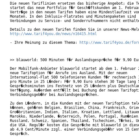
Die neuen Tariflinien ersetzen das bisherige Angebot; die Te
startet das neue Portfolio f�r Gesch�ftskunden am 1. Februar
Vertr�ge in den neuen Tarifen haben eine Mindestlaufzeit von
Monaten. In den Inklusiv-Flatrates und Minutenpaketen sind

Verbindungen zu Service- und Sonderrufnummern nicht enthalte
http://www.tarif4you.de/news/n16415.html
- Ihre Meinung zu diesem Thema: 
http://www.tarif4you.de/for
>> blauworld: 500 Minuten f�r Auslandsgespr�che f�r 9,90 Eur
Der Mobilfunk-Anbieter blauworld startet ab dem 1. Februar 2
neue Tarifoption f�r Anrufe ins Ausland. Mit der neuen

International-Flat 500 telefonieren Kunden f�r rechnerisch 1
pro Minute in 25 L�nder: F�r 9,90 Euro stehen 30 Tage lang 5
Gespr�chsminuten ins Festnetz von 25 L�ndern plus Deutschlan
Verf�gung. Au�erdem entf�llt bei Buchung der neuen Tarifopti
Verbindungsgeb�hr bei Auslandsgespr�chen.      

Zu den L�ndern, in die Kunden mit der neuen Tarifoption tele
k�nnen, geh�ren Belgien, Brasilien, China, Frankreich, Griec
Gro�britannien, Indien, Italien, Kroatien, Lettland, Litauen
Marokko, Niederlande, �sterreich, Polen, Portugal, Rum�nien,
Russland, Schweiz, Spanien, Thailand, Tschechien, T�rkei, Un
die USA. Regul�r kosten die Gespr�che mit blauworld in diese
ab 4,9 Cent/Minute zzgl. einer Verbindungsgeb�hr von 15 Cent
Gespr�ch.       
