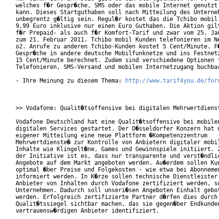
welches f�r Gespr�che, SMS oder das mobile Internet genutzt 
kann. Dieses Startguthaben soll nach Mitteilung des Unterneh
unbegrentz g�ltig sein. Regul�r kostet das die Tchibo mobil 
9,99 Euro inklusive nur einen Euro Guthaben. Die Aktion gilt
f�r Prepaid- als auch f�r Komfort-Tarif und zwar vom 25. Jan
zum 21. Februar 2011. Tchibo mobil Kunden telefonieren im Ne
o2. Anrufe zu anderen Tchibo-Kunden kostet 5 Cent/Minute. F�
Gespr�che in andere deutsche Mobilfunknetze und ins Festnetz
15 Cent/Minute berechnet. Zudem sind verschiedene Optionen f
Telefonieren, SMS-Versand und mobilen Internetzugang buchbar
- Ihre Meinung zu diesem Thema: 
http://www.tarif4you.de/for
>> Vodafone: Qualit�tsoffensive bei digitalen Mehrwertdienst
Vodafone Deutschland hat eine Qualit�tsoffensive bei mobilen
digitalen Services gestartet. Der D�sseldorfer Konzern hat n
eigener Mitteilung eine neue Plattform �Kompetenzzentrum

Mehrwertdienste� zur Kontrolle von Anbietern digitaler mobil
Inhalte wie Klingelt�ne, Games und Gewinnspiele initiiert. Z
der Initiative ist es, dass nur transparente und verst�ndlic
Angebote auf dem Markt angeboten werden. Au�erdem sollen Kun
optimal �ber Preise und Folgekosten - wie etwa bei Abonnemen
informiert werden. In K�rze sollen technische Dienstleister 
Anbieter von Inhalten durch Vodafone zertifiziert werden, so
Unternehmen. Dadurch soll unseri�sen Angeboten Einhalt gebot
werden. Erfolgreich zertifizierte Partner d�rfen dies durch 
Qualit�tssiegel sichtbar machen, das sie gegen�ber Endkunden
vertrauensw�rdigen Anbieter identifiziert.
