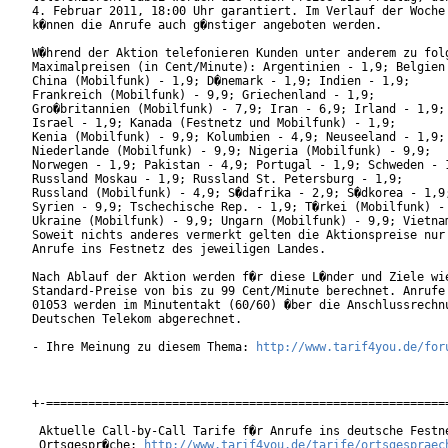
4. Februar 2011, 18:00 Uhr garantiert. Im Verlauf der Woche

k�nnen die Anrufe auch g�nstiger angeboten werden.

W�hrend der Aktion telefonieren Kunden unter anderem zu folg
Maximalpreisen (in Cent/Minute): Argentinien - 1,9; Belgien 
China (Mobilfunk) - 1,9; D�nemark - 1,9; Indien - 1,9;

Frankreich (Mobilfunk) - 9,9; Griechenland - 1,9;

Gro�britannien (Mobilfunk) - 7,9; Iran - 6,9; Irland - 1,9;

Israel - 1,9; Kanada (Festnetz und Mobilfunk) - 1,9;

Kenia (Mobilfunk) - 9,9; Kolumbien - 4,9; Neuseeland - 1,9;

Niederlande (Mobilfunk) - 9,9; Nigeria (Mobilfunk) - 9,9;

Norwegen - 1,9; Pakistan - 4,9; Portugal - 1,9; Schweden - 1
Russland Moskau - 1,9; Russland St. Petersburg - 1,9;

Russland (Mobilfunk) - 4,9; S�dafrika - 2,9; S�dkorea - 1,9;
Syrien - 9,9; Tschechische Rep. - 1,9; T�rkei (Mobilfunk) - 
Ukraine (Mobilfunk) - 9,9; Ungarn (Mobilfunk) - 9,9; Vietnam
Soweit nichts anderes vermerkt gelten die Aktionspreise nur 
Anrufe ins Festnetz des jeweiligen Landes.

Nach Ablauf der Aktion werden f�r diese L�nder und Ziele wie
Standard-Preise von bis zu 99 Cent/Minute berechnet. Anrufe 
01053 werden im Minutentakt (60/60) �ber die Anschlussrechnu
Deutschen Telekom abgerechnet.

- Ihre Meinung zu diesem Thema: 
http://www.tarif4you.de/for
+-==========================================================
 Aktuelle Call-by-Call Tarife f�r Anrufe ins deutsche Festne
 Ortsgespr�che: 
http://www.tarif4you.de/tarife/ortsgespraec