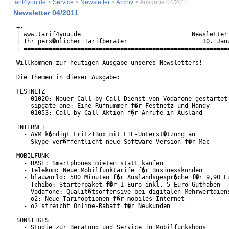
tarif4you.de
>
Service
>
Newsletter
>
Archiv
> Ausgabe 04/2011
Newsletter 04/2011
+-==========================================================
| www.tarif4you.de                               Newsletter 
| Ihr pers�nlicher Tarifberater                     30. Janu
+-==========================================================
Willkommen zur heutigen Ausgabe unseres Newsletters!

Die Themen in dieser Ausgabe:

FESTNETZ

  - 01020: Neuer Call-by-Call Dienst von Vodafone gestartet

  - sipgate one: Eine Rufnummer f�r Festnetz und Handy

  - 01053: Call-by-Call Aktion f�r Anrufe in Ausland

INTERNET

  - AVM k�ndigt Fritz!Box mit LTE-Unterst�tzung an

  - Skype ver�ffentlicht neue Software-Version f�r Mac

MOBILFUNK

  - BASE: Smartphones mieten statt kaufen

  - Telekom: Neue Mobilfunktarife f�r Businesskunden

  - blauworld: 500 Minuten f�r Auslandsgespr�che f�r 9,90 Eu
  - Tchibo: Starterpaket f�r 1 Euro inkl. 5 Euro Guthaben

  - Vodafone: Qualit�tsoffensive bei digitalen Mehrwertdiens
  - o2: Neue Tarifoptionen f�r mobiles Internet

  - o2 streicht Online-Rabatt f�r Neukunden

SONSTIGES

  - Studie zur Beratung und Service in Mobilfunkshops
