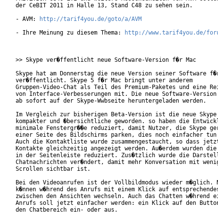
der CeBIT 2011 in Halle 13, Stand C48 zu sehen sein.        
- AVM: 
http://tarif4you.de/goto/a/AVM
- Ihre Meinung zu diesem Thema: 
http://www.tarif4you.de/for
>> Skype ver�ffentlicht neue Software-Version f�r Mac

Skype hat am Donnerstag die neue Version seiner Software f�r
ver�ffentlicht. Skype 5 f�r Mac bringt unter anderem

Gruppen-Video-Chat als Teil des Premium-Paketes und eine Rei
von Interface-Verbesserungen mit. Die neue Software-Version 
ab sofort auf der Skype-Wwbseite heruntergeladen werden.

Im Vergleich zur bisherigen Beta-Version ist die neue Skype 
kompakter und �bersichtliche geworden. so haben die Entwickl
minimale Fenstergr��e reduziert, damit Nutzer, die Skype ger
einer Seite des Bildschirms parken, dies noch einfacher tun 
Auch die Kontaktliste wurde zusammengestaucht, so dass jetzt
Kontakte gleichzeitig angezeigt werden. Au�erdem wurden die 
in der Seitenleiste reduziert. Zus�tzlich wurde die Darstell
Chatnachrichten ver�ndert, damit mehr Konversation mit wenig
Scrollen sichtbar ist.        

Bei den Videoanrufen ist der Vollbildmodus wieder m�glich. N
k�nnen w�hrend des Anrufs mit einem Klick auf entsprechendes
zwischen den Ansichten wechseln. Auch das Chatten w�hrend ei
Anrufs soll jetzt einfacher werden: ein Klick auf den Button
den Chatbereich ein- oder aus.    
