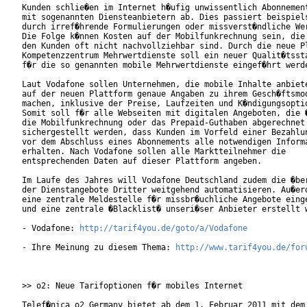
Kunden schlie�en im Internet h�ufig unwissentlich Abonnement
mit sogenannten Diensteanbietern ab. Dies passiert beispiels
durch irref�hrende Formulierungen oder missverst�ndliche Wer
Die Folge k�nnen Kosten auf der Mobilfunkrechnung sein, die 
den Kunden oft nicht nachvollziehbar sind. Durch die neue Pl
Kompetenzzentrum Mehrwertdienste soll ein neuer Qualit�tssta
f�r die so genannten mobile Mehrwertdienste eingef�hrt werde
Laut Vodafone sollen Unternehmen, die mobile Inhalte anbiete
auf der neuen Plattform genaue Angaben zu ihrem Gesch�ftsmod
machen, inklusive der Preise, Laufzeiten und K�ndigungsoptio
Somit soll f�r alle Webseiten mit digitalen Angeboten, die �
die Mobilfunkrechnung oder das Prepaid-Guthaben abgerechnet 
sichergestellt werden, dass Kunden im Vorfeld einer Bezahlun
vor dem Abschluss eines Abonnements alle notwendigen Informa
erhalten. Nach Vodafone sollen alle Marktteilnehmer die

entsprechenden Daten auf dieser Plattform angeben.        

Im Laufe des Jahres will Vodafone Deutschland zudem die �ber
der Dienstangebote Dritter weitgehend automatisieren. Au�erd
eine zentrale Meldestelle f�r missbr�uchliche Angebote einge
und eine zentrale �Blacklist� unseri�ser Anbieter erstellt w
- Vodafone: 
http://tarif4you.de/goto/a/Vodafone
- Ihre Meinung zu diesem Thema: 
http://www.tarif4you.de/for
>> o2: Neue Tarifoptionen f�r mobiles Internet

Telef�nica o2 Germany bietet ab dem 1. Februar 2011 mit dem
