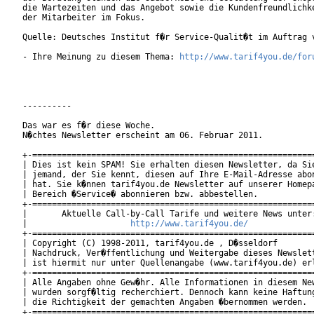
die Wartezeiten und das Angebot sowie die Kundenfreundlichke
der Mitarbeiter im Fokus.

Quelle: Deutsches Institut f�r Service-Qualit�t im Auftrag v
- Ihre Meinung zu diesem Thema: 
http://www.tarif4you.de/for
----------

Das war es f�r diese Woche.

N�chtes Newsletter erscheint am 06. Februar 2011.

+-==========================================================
| Dies ist kein SPAM! Sie erhalten diesen Newsletter, da Sie
| jemand, der Sie kennt, diesen auf Ihre E-Mail-Adresse abon
| hat. Sie k�nnen tarif4you.de Newsletter auf unserer Homepa
| Bereich �Service� abonnieren bzw. abbestellen.            
+-==========================================================
|       Aktuelle Call-by-Call Tarife und weitere News unter:
|                     
http://www.tarif4you.de/
           
+-==========================================================
| Copyright (C) 1998-2011, tarif4you.de , D�sseldorf        
| Nachdruck, Ver�ffentlichung und Weitergabe dieses Newslett
| ist hiermit nur unter Quellenangabe (www.tarif4you.de) erl
+-==========================================================
| Alle Angaben ohne Gew�hr. Alle Informationen in diesem New
| wurden sorgf�ltig recherchiert. Dennoch kann keine Haftung
| die Richtigkeit der gemachten Angaben �bernommen werden.  