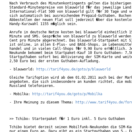
Nach Verbrauch des Minutenkontingents gelten die bisherigen

Standard-Minutenpreise von blauworld f�r das jeweilige Land.
International-Flat 500 von blauworld gilt f�r 30 Tage und ve
sich automatisch bei ausreichendem Prepaid-Guthaben. Buchen 
Abbestellen der neuen Flat soll jederzeit �ber die kostenlos
Handy-Kurzwahl 1155 m�glich sein.     

Anrufe in deutsche Netze kosten bei blauworld einheitlich 15
Minute und SMS. Gespr�che von blauworld zu blauworld werden 
Cent pro Minute abgerechnet. Das blauworld-Startpaket mit SI
ist online, in allen E-Plus- und BASE-Shops, im Lebensmittel
handel und in vielen Call-Shops f�r 9,90 Euro erh�ltlich. Je
Neukunde bekommt beim Startpaket-Kauf 10 Euro Guthaben: 7,50
Startguthaben sofort bei Aktivierung der SIM-Karte und weite
2,50 Euro bei der ersten Guthaben-Aufladung.

- blauworld: 
http://tarif4you.de/goto/p/blauworld
Gleiche Tarifoption wird ab dem 01.02.2011 auch bei der Mark
angeboten, die sich insbesondere an kunden richtet, die mobi
Russland telefonieren.

- Mobilka: 
http://tarif4you.de/goto/p/Mobilka
- Ihre Meinung zu diesem Thema: 
http://www.tarif4you.de/for
>> Tchibo: Starterpaket f�r 1 Euro inkl. 5 Euro Guthaben

Tchibo bietet derzeit seinen Mobilfunk-Neukunden die SIM-Kar
nur einen Euro an. Dazu gibt es ein Startguthaben von 5,- Eu