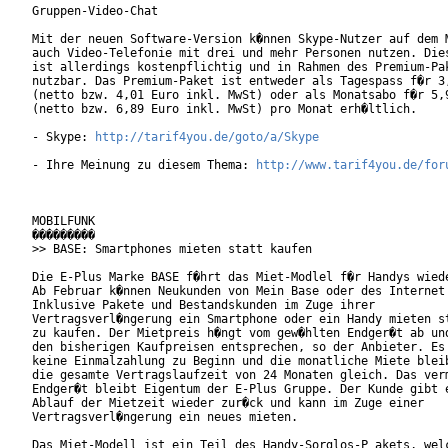
Gruppen-Video-Chat

Mit der neuen Software-Version k�nnen Skype-Nutzer auf dem M
auch Video-Telefonie mit drei und mehr Personen nutzen. Dies
ist allerdings kostenpflichtig und in Rahmen des Premium-Pak
nutzbar. Das Premium-Paket ist entweder als Tagespass f�r 3,
(netto bzw. 4,01 Euro inkl. MwSt) oder als Monatsabo f�r 5,9
(netto bzw. 6,89 Euro inkl. MwSt) pro Monat erh�ltlich.     
- Skype: 
http://tarif4you.de/goto/a/Skype
- Ihre Meinung zu diesem Thema: 
http://www.tarif4you.de/for
MOBILFUNK

���������

>> BASE: Smartphones mieten statt kaufen

Die E-Plus Marke BASE f�hrt das Miet-Modlel f�r Handys wiede
Ab Februar k�nnen Neukunden von Mein Base oder des Internet 
Inklusive Pakete und Bestandskunden im Zuge ihrer

Vertragsverl�ngerung ein Smartphone oder ein Handy mieten st
zu kaufen. Der Mietpreis h�ngt vom gew�hlten Endger�t ab und
den bisherigen Kaufpreisen entsprechen, so der Anbieter. Es 
keine Einmalzahlung zu Beginn und die monatliche Miete bleib
die gesamte Vertragslaufzeit von 24 Monaten gleich. Das verm
Endger�t bleibt Eigentum der E-Plus Gruppe. Der Kunde gibt e
Ablauf der Mietzeit wieder zur�ck und kann im Zuge einer

Vertragsverl�ngerung ein neues mieten.          

Das Miet-Modell ist ein Teil des Handy-Sorglos-P akets, welc