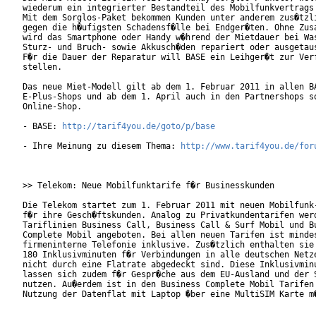
wiederum ein integrierter Bestandteil des Mobilfunkvertrags 
Mit dem Sorglos-Paket bekommen Kunden unter anderem zus�tzli
gegen die h�ufigsten Schadensf�lle bei Endger�ten. Ohne Zusa
wird das Smartphone oder Handy w�hrend der Mietdauer bei Was
Sturz- und Bruch- sowie Akkusch�den repariert oder ausgetaus
F�r die Dauer der Reparatur will BASE ein Leihger�t zur Verf
stellen.       

Das neue Miet-Modell gilt ab dem 1. Februar 2011 in allen BA
E-Plus-Shops und ab dem 1. April auch in den Partnershops so
Online-Shop.

- BASE: 
http://tarif4you.de/goto/p/base
- Ihre Meinung zu diesem Thema: 
http://www.tarif4you.de/for
>> Telekom: Neue Mobilfunktarife f�r Businesskunden

Die Telekom startet zum 1. Februar 2011 mit neuen Mobilfunk-
f�r ihre Gesch�ftskunden. Analog zu Privatkundentarifen werd
Tariflinien Business Call, Business Call & Surf Mobil und Bu
Complete Mobil angeboten. Bei allen neuen Tarifen ist mindes
firmeninterne Telefonie inklusive. Zus�tzlich enthalten sie 
180 Inklusivminuten f�r Verbindungen in alle deutschen Netze
nicht durch eine Flatrate abgedeckt sind. Diese Inklusivminu
lassen sich zudem f�r Gespr�che aus dem EU-Ausland und der S
nutzen. Au�erdem ist in den Business Complete Mobil Tarifen 
Nutzung der Datenflat mit Laptop �ber eine MultiSIM Karte m�