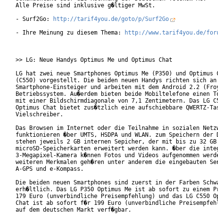
Alle Preise sind inklusive g�ltiger MwSt.

- Surf2Go: 
http://tarif4you.de/goto/p/Surf2Go
- Ihre Meinung zu diesem Thema: 
http://www.tarif4you.de/for
>> LG: Neue Handys Optimus Me und Optimus Chat

LG hat zwei neue Smartphones Optimus Me (P350) und Optimus C
(C550) vorgestellt. Die beiden neuen Handys richten sich an

Smartphone-Einsteiger und arbeiten mit dem Android 2.2 (Froy
Betriebssystem. Au�erdem bieten beide Mobiltelefone einen To
mit einer Bildschirmdiagonale von 7,1 Zentimetern. Das LG C5
Optimus Chat bietet zus�tzlich eine aufschiebbare QWERTZ-Tas
Vielschreiber.

Das Browsen im Internet oder die Teilnahme in sozialen Netzw
funktionieren �ber UMTS, HSDPA und WLAN. zum Speichern der D
stehen jeweils 2 GB internen Sepicher, der mit bis zu 32 GB 
microSD-Speicherkarten erweitert werden kann. �ber die integ
3-Megapixel-Kamera k�nnen Fotos und Videos aufgenommen werde
weiteren Merkmalen geh�ren unter anderem die eingebauten Sen
A-GPS und e-Kompass.

Die beiden neuen Smartphones sind zuerst in der Farben Schwa
erh�ltlich. Das LG P350 Optimus Me ist ab sofort zu einem Pr
179 Euro (unverbindliche Preisempfehlung) und das LG C550 Op
Chat ist ab sofort f�r 199 Euro (unverbindliche Preisempfehl
auf dem deutschen Markt verf�gbar.
