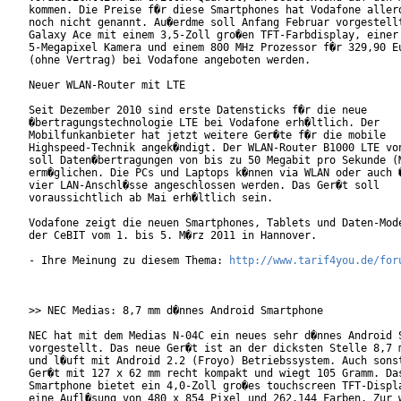
kommen. Die Preise f�r diese Smartphones hat Vodafone allerd
noch nicht genannt. Au�erdme soll Anfang Februar vorgestellt
Galaxy Ace mit einem 3,5-Zoll gro�en TFT-Farbdisplay, einer

5-Megapixel Kamera und einem 800 MHz Prozessor f�r 329,90 Eu
(ohne Vertrag) bei Vodafone angeboten werden.

Neuer WLAN-Router mit LTE

Seit Dezember 2010 sind erste Datensticks f�r die neue

�bertragungstechnologie LTE bei Vodafone erh�ltlich. Der

Mobilfunkanbieter hat jetzt weitere Ger�te f�r die mobile

Highspeed-Technik angek�ndigt. Der WLAN-Router B1000 LTE von
soll Daten�bertragungen von bis zu 50 Megabit pro Sekunde (M
erm�glichen. Die PCs und Laptops k�nnen via WLAN oder auch �
vier LAN-Anschl�sse angeschlossen werden. Das Ger�t soll

voraussichtlich ab Mai erh�ltlich sein.       

Vodafone zeigt die neuen Smartphones, Tablets und Daten-Mode
der CeBIT vom 1. bis 5. M�rz 2011 in Hannover.

- Ihre Meinung zu diesem Thema: 
http://www.tarif4you.de/for
>> NEC Medias: 8,7 mm d�nnes Android Smartphone

NEC hat mit dem Medias N-04C ein neues sehr d�nnes Android S
vorgestellt. Das neue Ger�t ist an der dicksten Stelle 8,7 m
und l�uft mit Android 2.2 (Froyo) Betriebssystem. Auch sonst
Ger�t mit 127 x 62 mm recht kompakt und wiegt 105 Gramm. Das
Smartphone bietet ein 4,0-Zoll gro�es touchscreen TFT-Displa
eine Aufl�sung von 480 x 854 Pixel und 262.144 Farben. Zur w