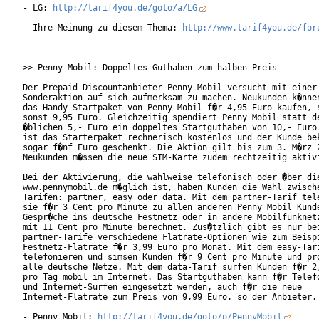
- LG: 
http://tarif4you.de/goto/a/LG
- Ihre Meinung zu diesem Thema: 
http://www.tarif4you.de/for
>> Penny Mobil: Doppeltes Guthaben zum halben Preis

Der Prepaid-Discountanbieter Penny Mobil versucht mit einer

Sonderaktion auf sich aufmerksam zu machen. Neukunden k�nnen
das Handy-Startpaket von Penny Mobil f�r 4,95 Euro kaufen, s
sonst 9,95 Euro. Gleichzeitig spendiert Penny Mobil statt de
�blichen 5,- Euro ein doppeltes Startguthaben von 10,- Euro.
ist das Starterpaket rechnerisch kostenlos und der Kunde bek
sogar f�nf Euro geschenkt. Die Aktion gilt bis zum 3. M�rz 2
Neukunden m�ssen die neue SIM-Karte zudem rechtzeitig aktivi
Bei der Aktivierung, die wahlweise telefonisch oder �ber die
www.pennymobil.de m�glich ist, haben Kunden die Wahl zwische
Tarifen: partner, easy oder data. Mit dem partner-Tarif tele
sie f�r 3 Cent pro Minute zu allen anderen Penny Mobil Kunde
Gespr�che ins deutsche Festnetz oder in andere Mobilfunknetz
mit 11 Cent pro Minute berechnet. Zus�tzlich gibt es nur bei
partner-Tarife verschiedene Flatrate-Optionen wie zum Beispi
Festnetz-Flatrate f�r 3,99 Euro pro Monat. Mit dem easy-Tari
telefonieren und simsen Kunden f�r 9 Cent pro Minute und pro
alle deutsche Netze. Mit dem data-Tarif surfen Kunden f�r 2,
pro Tag mobil im Internet. Das Startguthaben kann f�r Telefo
und Internet-Surfen eingesetzt werden, auch f�r die neue

Internet-Flatrate zum Preis von 9,99 Euro, so der Anbieter. 
- Penny Mobil: 
http://tarif4you.de/goto/p/PennyMobil