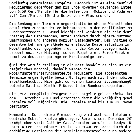
vorl�ufig genehmigten Entgelte. Dennoch ist es eine deutlich
Reduzierung gegen�ber dem bis Ende November geltenden Entgel
von 6,59 Cent/Minute f�r die Netze von T-Mobile und Vodafone
7,14 Cent/Minute f�r die Netze von E-Plus und o2.

Die Senkung der Terminierungsentgelte beruht im Wesentlichen
deutlichen Zunahme der Verkehrsmengen in den Mobilfunknetzen
Bundesnetzagentur. Grund hierf�r sei wiederum ein sehr deutl
Anstieg der Datenmengen, unter anderem durch h�here Nutzung 
Smartphones und anderen mobilen Datenger�ten. Dem Anstieg de
Gesamtverkehrsmenge st�nde eine stabile Kostensituation im

Mobilfunkbereich gegen�ber, d. h. die Kosten steigen nicht

proportional zur Nutzung, so die Regulierer. Beide Effekte f
somit zu deutlich geringeren Minutenentgelten.

�Bei der Anrufzustellung in ein Netz handelt es sich um ein

nat�rliches Monopol, deshalb werden die

Mobilfunkterminierungsentgelte reguliert. Die abgesenkten

Terminierungsentgelte beeintr�chtigen auch nicht den mobilen
Breitbandausbau. Hier gibt es keinen kausalen Zusammenhang�,
betonte Matthias Kurth, Pr�sident der Bundesnetzagentur.

Die jetzt endg�ltig festgesetzten Entgelte gelten r�ckwirken
dem 1. Dezember 2010 und ersetzten damit die vorl�ufig geneh
Entgelte vollumf�nglich. Die Entgelte sind bis zum 30. Novem
befristet.

Kommentar: Durch diese Preissenkung wird auch das Telefonier
deutsche Mobilfunknetze g�nstiger. Bereits seit Dezember 201
erm�glichen viele Call-by-Call Anbieter Anrufe zu Handys f�r
unter 4 Cent pro Minute. Es ist zu erwarten, dass durch die

endg�ltige Festlegung der Terminierungsentgelte auch andere
