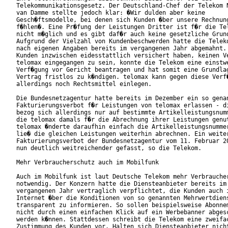
Telekommunikationsgesetz. Der Deutschland-Chef der Telekom N
van Damme stellte jedoch klar: �Wir dulden aber keine

Gesch�ftsmodelle, bei denen sich Kunden �ber unsere Rechnung
f�hlen�. Eine Pr�fung der Leistungen Dritter ist f�r die Tel
nicht m�glich und es gibt daf�r auch keine gesetzliche Grund
Aufgrund der Vielzahl von Kundenbeschwerden hatte die Teleko
nach eigenen Angaben bereits im vergangenen Jahr abgemahnt. 
Kunden inzwischen eidesstattlich versichert haben, keinen Ve
telomax eingegangen zu sein, konnte die Telekom eine einstwe
Verf�gung vor Gericht beantragen und hat somit eine Grundlag
Vertrag fristlos zu k�ndigen. telomax kann gegen diese Verf�
allerdings noch Rechtsmittel einlegen.             

Die Bundesnetzagentur hatte bereits im Dezember ein so genan
Fakturierungsverbot f�r Leistungen von telomax erlassen - di
bezog sich allerdings nur auf bestimmte Artikelleistungsnumm
die telomax damals f�r die Abrechnung ihrer Leistungen genut
telomax �nderte daraufhin einfach die Artikelleistungsnummer
lie� die gleichen Leistungen weiterhin abrechnen. Ein weiter
Fakturierungsverbot der Bundesnetzagentur vom 11. Februar 20
nun deutlich weitreichender gefasst, so die Telekom.

Mehr Verbraucherschutz auch im Mobilfunk

Auch im Mobilfunk ist laut Deutsche Telekom mehr Verbraucher
notwendig. Der Konzern hatte die Diensteanbieter bereits im

vergangenen Jahr vertraglich verpflichtet, die Kunden auch i
Internet �ber die Konditionen von so genannten Mehrwertdiens
transparent zu informieren. So sollen beispielsweise Abonnem
nicht durch einen einfachen Klick auf ein Werbebanner abgesc
werden k�nnen. Stattdessen schreibt die Telekom eine zweifac
Zustimmung des Kunden vor. Halten sich Diensteanbieter nicht