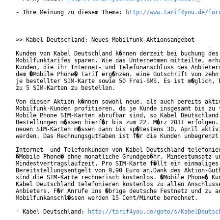
- Ihre Meinung zu diesem Thema: 
http://www.tarif4you.de/for
>> Kabel Deutschland: Neues Mobilfunk-Aktionsangebot

Kunden von Kabel Deutschland k�nnen derzeit bei buchung des 
Mobilfunktarifes sparen. Wie das Unternehmen mitteilte, erha
Kunden, die ihr Internet- und Telefonanschluss des Anbieters
dem �Mobile Phone� Tarif erg�nzen, eine Gutschrift von zehn 
je bestellter SIM-Karte sowie 50 Frei-SMS. Es ist m�glich, b
zu 5 SIM-Karten zu bestellen.

Von dieser Aktion k�nnen sowohl neue, als auch bereits aktiv
Mobilfunk-Kunden profitieren, da je Kunde insgesamt bis zu f
Mobile Phone SIM-Karten abrufbar sind, so Kabel Deutschland.
Bestellungen m�ssen hierf�r bis zum 22. M�rz 2011 erfolgen. 
neuen SIM-Karten m�ssen dann bis sp�testens 30. April aktivi
werden. Das Rechnungsguthaben ist f�r die Kunden unbegrenzt 
Internet- und Telefonkunden von Kabel Deutschland telefonier
�Mobile Phone� ohne monatliche Grundgeb�hr, Mindestumsatz un
Mindestvertragslaufzeit. Pro SIM-Karte f�llt ein einmaliges

Bereitstellungsentgelt von 9,90 Euro an.Dank des Aktion-Guth
sind die SIM-Karte rechnerisch kostenlos. �Mobile Phone� Kun
Kabel Deutschland telefonieren kostenlos zu allen Anschlusse
Anbieters. F�r Anrufe ins �brige deutsche Festnetz und zu an
Mobilfunkanschl�ssen werden 15 Cent/Minute berechnet.       
- Kabel Deutschland: 
http://tarif4you.de/goto/s/KabelDeutsc