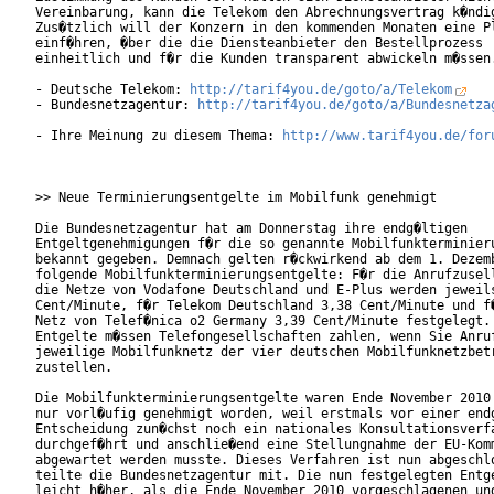
Vereinbarung, kann die Telekom den Abrechnungsvertrag k�ndig
Zus�tzlich will der Konzern in den kommenden Monaten eine Pl
einf�hren, �ber die die Diensteanbieter den Bestellprozess

einheitlich und f�r die Kunden transparent abwickeln m�ssen.
- Deutsche Telekom: 
http://tarif4you.de/goto/a/Telekom
- Bundesnetzagentur: 
http://tarif4you.de/goto/a/Bundesnetza
- Ihre Meinung zu diesem Thema: 
http://www.tarif4you.de/for
>> Neue Terminierungsentgelte im Mobilfunk genehmigt

Die Bundesnetzagentur hat am Donnerstag ihre endg�ltigen

Entgeltgenehmigungen f�r die so genannte Mobilfunkterminieru
bekannt gegeben. Demnach gelten r�ckwirkend ab dem 1. Dezemb
folgende Mobilfunkterminierungsentgelte: F�r die Anrufzusell
die Netze von Vodafone Deutschland und E-Plus werden jeweils
Cent/Minute, f�r Telekom Deutschland 3,38 Cent/Minute und f�
Netz von Telef�nica o2 Germany 3,39 Cent/Minute festgelegt. 
Entgelte m�ssen Telefongesellschaften zahlen, wenn Sie Anruf
jeweilige Mobilfunknetz der vier deutschen Mobilfunknetzbetr
zustellen.         

Die Mobilfunkterminierungsentgelte waren Ende November 2010 
nur vorl�ufig genehmigt worden, weil erstmals vor einer endg
Entscheidung zun�chst noch ein nationales Konsultationsverfa
durchgef�hrt und anschlie�end eine Stellungnahme der EU-Komm
abgewartet werden musste. Dieses Verfahren ist nun abgeschlo
teilte die Bundesnetzagentur mit. Die nun festgelegten Entge
leicht h�her, als die Ende November 2010 vorgeschlagenen und