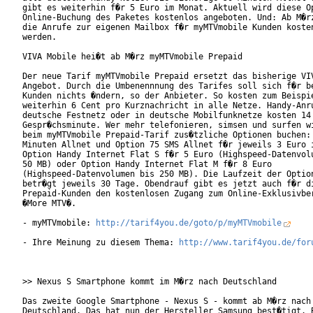
gibt es weiterhin f�r 5 Euro im Monat. Aktuell wird diese Op
Online-Buchung des Paketes kostenlos angeboten. Und: Ab M�rz
die Anrufe zur eigenen Mailbox f�r myMTVmobile Kunden kosten
werden.

VIVA Mobile hei�t ab M�rz myMTVmobile Prepaid

Der neue Tarif myMTVmobile Prepaid ersetzt das bisherige VIV
Angebot. Durch die Umbenennnung des Tarifes soll sich f�r be
Kunden nichts �ndern, so der Anbieter. So kosten zum Beispie
weiterhin 6 Cent pro Kurznachricht in alle Netze. Handy-Anru
deutsche Festnetz oder in deutsche Mobilfunknetze kosten 14 
Gespr�chsminute. Wer mehr telefonieren, simsen und surfen wi
beim myMTVmobile Prepaid-Tarif zus�tzliche Optionen buchen: 
Minuten Allnet und Option 75 SMS Allnet f�r jeweils 3 Euro i
Option Handy Internet Flat S f�r 5 Euro (Highspeed-Datenvolu
50 MB) oder Option Handy Internet Flat M f�r 8 Euro

(Highspeed-Datenvolumen bis 250 MB). Die Laufzeit der Option
betr�gt jeweils 30 Tage. Obendrauf gibt es jetzt auch f�r di
Prepaid-Kunden den kostenlosen Zugang zum Online-Exklusivber
�More MTV�.             

- myMTVmobile: 
http://tarif4you.de/goto/p/myMTVmobile
- Ihre Meinung zu diesem Thema: 
http://www.tarif4you.de/for
>> Nexus S Smartphone kommt im M�rz nach Deutschland

Das zweite Google Smartphone - Nexus S - kommt ab M�rz nach

Deutschland. Das hat nun der Hersteller Samsung best�tigt. B