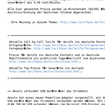
unver�ndert bei 9,99 Cent/Minute.

Alle hier genannten Preise werden im Minutentakt (60/60) �be
Anschlussrechnung der Deutschen Telekom abgerechnet. 

- Ihre Meinung zu diesem Thema: 
http://www.tarif4you.de/for
+-==========================================================
 Aktuelle Call-by-Call Tarife f�r Anrufe ins deutsche Festne
 Ortsgespr�che: 
http://www.tarif4you.de/tarife/ortsgespraec
 Ferngespr�che: 
http://www.tarif4you.de/tarife/ferngespraec
 Preise f�r Anrufe ins deutsche Festnetz und in deutsche

 Mobilfunknetze als praktische Tages�bersicht zum Ausdrucken
http://www.tarif4you.de/tarife/inland.html
 Aktuelle Top-Preise f�r Gespr�che ins Ausland:

http://www.tarif4you.de/tarife/ausland.html
+-==========================================================
>> devolo verbindet USB-Ger�te �ber das Stromnetz

devolo hat einen neuen Powerline-Adapter vorgestellt, mit de
USB-Ger�te �ber das Stromnetz verbunden werden k�nnen. Mit d
dLAN 200 AV USB extender k�nnen zum Beispiel USB-Drucker und