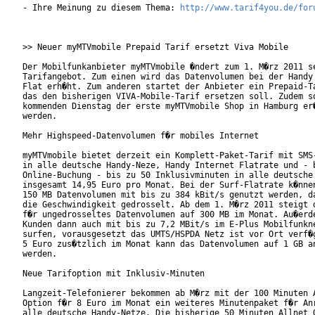
- Ihre Meinung zu diesem Thema: 
http://www.tarif4you.de/for
>> Neuer myMTVmobile Prepaid Tarif ersetzt Viva Mobile

Der Mobilfunkanbieter myMTVmobile �ndert zum 1. M�rz 2011 se
Tarifangebot. Zum einen wird das Datenvolumen bei der Handy 
Flat erh�ht. Zum anderen startet der Anbieter ein Prepaid-Ta
das den bisherigen VIVA-Mobile-Tarif ersetzen soll. Zudem so
kommenden Dienstag der erste myMTVmobile Shop in Hamburg er�
werden.

Mehr Highspeed-Datenvolumen f�r mobiles Internet

myMTVmobile bietet derzeit ein Komplett-Paket-Tarif mit SMS-
in alle deutsche Handy-Neze, Handy Internet Flatrate und - b
Online-Buchung - bis zu 50 Inklusivminuten in alle deutsche 
insgesamt 14,95 Euro pro Monat. Bei der Surf-Flatrate k�nnen
150 MB Datenvolumen mit bis zu 384 kBit/s genutzt werden, da
die Geschwindigkeit gedrosselt. Ab dem 1. M�rz 2011 steigt d
f�r ungedrosseltes Datenvolumen auf 300 MB im Monat. Au�erde
Kunden dann auch mit bis zu 7,2 MBit/s im E-Plus Mobilfunkne
surfen, vorausgesetzt das UMTS/HSPDA Netz ist vor Ort verf�g
5 Euro zus�tzlich im Monat kann das Datenvolumen auf 1 GB an
werden.

Neue Tarifoption mit Inklusiv-Minuten

Langzeit-Telefonierer bekommen ab M�rz mit der 100 Minuten A
Option f�r 8 Euro im Monat ein weiteres Minutenpaket f�r Anr
alle deutsche Handy-Netze. Die bisherige 50 Minuten Allnet O