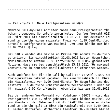
------------------------------------------------------------
>> Call-by-Call: Neue Tarifgarantien im M�rz

Mehrere Call-by-Call Anbieter haben neue Preisgarantien f�r 
bekannt gegeben. So telefonieren Nutzer Der Vor-Vorwahl 0105
01. M�rz 2011 bis einschlie�lich 31.03.2011 ins deutsche Fes
rund um die Uhr einen maximalen Preis von 1,99 Cent/Minute. 
aktuelle Tarifgarantie von maximal 1,69 Cent bleibt nur bis 
28.02.2011 g�ltig.

Bei 01012 werden die maximalen Preise f�r Anrufe zu deutsche
garantiert: Bis einschlie�lich 31.03.2010 kosten Gespr�che i
Mobilfunknetze maximal 6,88 Cent/Minute. 010 052 garantiert 
Nutzern, dass sie bis einschlie�lich 15.03.2011 f�r maximal 
Cent/Minute in deutsche Mobilfunknetze telefonieren werden.

Auch Vodafone hat f�r die Call-by-Call Vor-Vorwahl 01020 neu
Preisgarantien bekannt gegeben. Bis einschlie�lich 31. M�rz 
ein Maximalpreis von 3,99 Cent/Minute f�r Gespr�che ins deut
Festnetz. In deutsche Mobilfunknetze telefonieren Kunden mit
f�r maximal 6,99 Cent/Minute - ebenfalls bis zum 31.03.2011.
Bei der anderen Vor-Vorwahl von Vodafone - 01070 - wird die

Preisgarantie zum 1. M�rz ge�ndert. Statt bisher maximal 0,9
pro Minute in der Nebenzeit (Mo-Fr 19-07 Uhr sowie am Wochen
rund um die Uhr gilt im M�rz ein Maximalpreis von 1,49 Cent/
zu selben Uhrzeiten. Wochentags tags�ber (07-19 Uhr) bleibt 