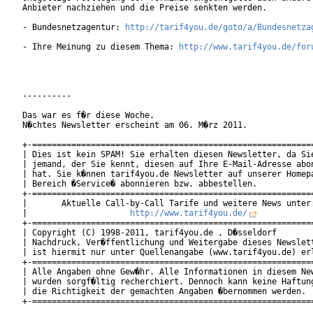
Anbieter nachziehen und die Preise senkten werden.

- Bundesnetzagentur: 
http://tarif4you.de/goto/a/Bundesnetza
- Ihre Meinung zu diesem Thema: 
http://www.tarif4you.de/for
----------

Das war es f�r diese Woche.

N�chtes Newsletter erscheint am 06. M�rz 2011.

+-==========================================================
| Dies ist kein SPAM! Sie erhalten diesen Newsletter, da Sie
| jemand, der Sie kennt, diesen auf Ihre E-Mail-Adresse abon
| hat. Sie k�nnen tarif4you.de Newsletter auf unserer Homepa
| Bereich �Service� abonnieren bzw. abbestellen.            
+-==========================================================
|       Aktuelle Call-by-Call Tarife und weitere News unter:
|                     
http://www.tarif4you.de/
           
+-==========================================================
| Copyright (C) 1998-2011, tarif4you.de , D�sseldorf        
| Nachdruck, Ver�ffentlichung und Weitergabe dieses Newslett
| ist hiermit nur unter Quellenangabe (www.tarif4you.de) erl
+-==========================================================
| Alle Angaben ohne Gew�hr. Alle Informationen in diesem New
| wurden sorgf�ltig recherchiert. Dennoch kann keine Haftung
| die Richtigkeit der gemachten Angaben �bernommen werden.  