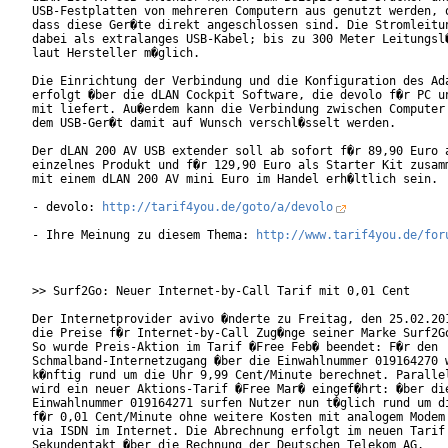
USB-Festplatten von mehreren Computern aus genutzt werden, o
dass diese Ger�te direkt angeschlossen sind. Die Stromleitun
dabei als extralanges USB-Kabel; bis zu 300 Meter Leitungsl�
laut Hersteller m�glich.

Die Einrichtung der Verbindung und die Konfiguration des Ada
erfolgt �ber die dLAN Cockpit Software, die devolo f�r PC un
mit liefert. Au�erdem kann die Verbindung zwischen Computer 
dem USB-Ger�t damit auf Wunsch verschl�sselt werden.

Der dLAN 200 AV USB extender soll ab sofort f�r 89,90 Euro a
einzelnes Produkt und f�r 129,90 Euro als Starter Kit zusamm
mit einem dLAN 200 AV mini Euro im Handel erh�ltlich sein.

- devolo: 
http://tarif4you.de/goto/a/devolo
- Ihre Meinung zu diesem Thema: 
http://www.tarif4you.de/for
>> Surf2Go: Neuer Internet-by-Call Tarif mit 0,01 Cent

Der Internetprovider avivo �nderte zu Freitag, den 25.02.201
die Preise f�r Internet-by-Call Zug�nge seiner Marke Surf2Go
So wurde Preis-Aktion im Tarif �Free Feb� beendet: F�r den

Schmalband-Internetzugang �ber die Einwahlnummer 019164270 w
k�nftig rund um die Uhr 9,99 Cent/Minute berechnet. Parallel
wird ein neuer Aktions-Tarif �Free Mar� eingef�hrt: �ber die
Einwahlnummer 019164271 surfen Nutzer nun t�glich rund um di
f�r 0,01 Cent/Minute ohne weitere Kosten mit analogem Modem 
via ISDN im Internet. Die Abrechnung erfolgt im neuen Tarif 
Sekundentakt �ber die Rechnung der Deutschen Telekom AG.
