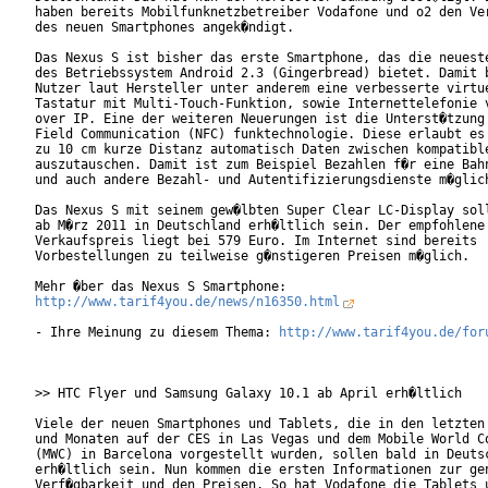
haben bereits Mobilfunknetzbetreiber Vodafone und o2 den Ver
des neuen Smartphones angek�ndigt.

Das Nexus S ist bisher das erste Smartphone, das die neueste
des Betriebssystem Android 2.3 (Gingerbread) bietet. Damit b
Nutzer laut Hersteller unter anderem eine verbesserte virtue
Tastatur mit Multi-Touch-Funktion, sowie Internettelefonie v
over IP. Eine der weiteren Neuerungen ist die Unterst�tzung 
Field Communication (NFC) funktechnologie. Diese erlaubt es 
zu 10 cm kurze Distanz automatisch Daten zwischen kompatible
auszutauschen. Damit ist zum Beispiel Bezahlen f�r eine Bahn
und auch andere Bezahl- und Autentifizierungsdienste m�glich
Das Nexus S mit seinem gew�lbten Super Clear LC-Display soll
ab M�rz 2011 in Deutschland erh�ltlich sein. Der empfohlene

Verkaufspreis liegt bei 579 Euro. Im Internet sind bereits

Vorbestellungen zu teilweise g�nstigeren Preisen m�glich.

http://www.tarif4you.de/news/n16350.html
- Ihre Meinung zu diesem Thema: 
http://www.tarif4you.de/for
>> HTC Flyer und Samsung Galaxy 10.1 ab April erh�ltlich

Viele der neuen Smartphones und Tablets, die in den letzten 
und Monaten auf der CES in Las Vegas und dem Mobile World Co
(MWC) in Barcelona vorgestellt wurden, sollen bald in Deutsc
erh�ltlich sein. Nun kommen die ersten Informationen zur gen
Verf�gbarkeit und den Preisen. So hat Vodafone die Tablets u