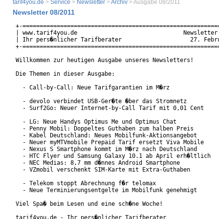
tarif4you.de
>
Service
>
Newsletter
>
Archiv
> Ausgabe 08/2011
Newsletter 08/2011
+-==========================================================
| www.tarif4you.de                               Newsletter 
| Ihr pers�nlicher Tarifberater                    27. Febru
+-==========================================================
Willkommen zur heutigen Ausgabe unseres Newsletters!

Die Themen in dieser Ausgabe:

  - Call-by-Call: Neue Tarifgarantien im M�rz

  - devolo verbindet USB-Ger�te �ber das Stromnetz

  - Surf2Go: Neuer Internet-by-Call Tarif mit 0,01 Cent

  - LG: Neue Handys Optimus Me und Optimus Chat

  - Penny Mobil: Doppeltes Guthaben zum halben Preis

  - Kabel Deutschland: Neues Mobilfunk-Aktionsangebot

  - Neuer myMTVmobile Prepaid Tarif ersetzt Viva Mobile

  - Nexus S Smartphone kommt im M�rz nach Deutschland

  - HTC Flyer und Samsung Galaxy 10.1 ab April erh�ltlich

  - NEC Medias: 8,7 mm d�nnes Android Smartphone

  - VZmobil verschenkt SIM-Karte mit Extra-Guthaben

  - Telekom stoppt Abrechnung f�r telomax

  - Neue Terminierungsentgelte im Mobilfunk genehmigt

Viel Spa� beim Lesen und eine sch�ne Woche!

tarif4you.de - Ihr pers�nlicher Tarifberater
