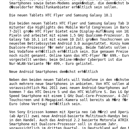
Smartphones sowie Daten-Modems angek�ndigt, die demn�chst be
d�sseldorfer Mobilfunkanbieter erh�ltlich sein sollen.

Die neuen Tablets HTC Flyer und Samsung Galaxy 10.1

Die beiden neuen Tablets HTC Flyer und Samsung Galaxy Tab 10
mitunter die Highlights des Mobile World Congresses in Barce
7-Zoll gro�e HTC Flyer bietet eine Display-Aufl�sung von 102
Pixeln und arbeitet mit einem 1,5 GHz Qualcomm-Prozessor. Da
Galaxy Tab 10.1 ist mit einem 10 Zoll gro�en Touchscreen und
neuestem Betriebssystem Android 3.0 ausgestattet. Hinzu komm
Dualcore-Prozessor f�r mehr Leistung. Beide Tablets sollen a
bei Vodafone erh�ltlich erh�ltlich sein. Die genauen Preise 
noch nicht genannt. Online kann das HTC-Flyer f�r 699,- Euro
vorgestellt werden; beim Online-H�nder Cyberport ist die

Nur-WLAN-Variante f�r 499,- Euro gelistet.

Neue Android Smartphones dem�chst erh�ltlich

Neben den beiden neuen Tablets will Vodafone in den n�chsten
auch mehrere neue Smartphones in anbieten. Von HTC sollen ab
voraussichtlich Mai 2011 zwei neuen Android-Smartphones auf 
kommen ? das HTC Desire S und das HTC Wildfire S. Das LG Opt
Speed Smartphone mit einem 1 GHz Dual-Core-Prozessor, 4-Zoll
Touchscreen und 8-Megapixel-Kamera soll bereits ab M�rz f�r 
Euro (ohne Vertrag) erh�ltlich sein.      

Von Sony Ericsson kommen mit Xperia neo (ab M�rz) und Xperia
(ab April) zwei neue Android-basierte Multitouch-Handys bei 
in den Handel. Auch das Android 2.2 basierte Motorola ATRIX

Smartphone mit Dualcore-Prozessor soll in diesem Jahr,

voraussichtlich im dritten Quartal, in Deutschland auf den M