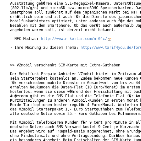
Ausstattung geh�ren eine 5,1-Megapixel-Kamera, Unterst�tzung
(802.11b/g/n) und microSD bzw. microSDHC Speicherkarten. Das
Smartphone soll zun�chst auf dem japanischen Markt bei NTT D
erh�ltlich sein und ist auch f�r die Dienste des japanischen
Mobilfunkanbieters optimiert, unter anderem auch f�r das mob
Bezahlen mit dem Smartphone. Ob das Ger�t auch au�erhalb Jap
angeboten weren soll, ist derzeit nicht bekannt.

- NEC Medias: 
http://www.n-keitai.com/n-04c/
- Ihre Meinung zu diesem Thema: 
http://www.tarif4you.de/for
>> VZmobil verschenkt SIM-Karte mit Extra-Guthaben

Der Mobilfunk-Prepaid-Anbieter VZmobil bietet im Zeitraum ab
sein Starterpaket kostenlos an. Zudem bekommen neue Kunden G
f�r verschiedene mobile Dienste im Gesamtwert von bis zu 44 
erhalten Neukunden die Daten-Flat (10 Euro/Monat) im ersten 
kostenlos, wenn sie diese w�hrend der Freischaltung mit buch
Au�erdem gibt es die SMS-Flat und die Telefonie-Flat f�r Anr
Kurzmitteilungen zu anderen VZmobil-Kunden im ersten Monat k
Beide Tarifoptionen kosten regul�r 4 Euro/Monat. Weiterhin b
das VZmobil Starterpaket 1,- Euro Startguthaben zum Telefoni
alle deutsche Netze sowie 25,- Euro Guthaben bei Rufnummermi
Mit VZmobil telefonieren Kunden f�r 9 Cent pro Minute in all
deutsche Netze; auch SMS-Versand kostet 9 Cent je Kurznachri
Das Angebot wird auf PRepaid-Basis abgerechnet, ohne Grundge
ohne Mindestumsatz und ohne Vertragsbindung. Dar�ber hinaus 
ein besonderes Angebot: Beim Freischalten der SIM-Karte kann