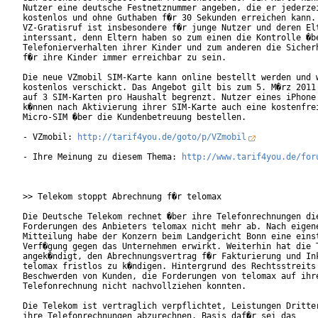
Nutzer eine deutsche Festnetznummer angeben, die er jederzei
kostenlos und ohne Guthaben f�r 30 Sekunden erreichen kann. 
VZ-Gratisruf ist insbesondere f�r junge Nutzer und deren Elt
interssant, denn Eltern haben so zum einen die Kontrolle �be
Telefonierverhalten ihrer Kinder und zum anderen die Sicherh
f�r ihre Kinder immer erreichbar zu sein.

Die neue VZmobil SIM-Karte kann online bestellt werden und w
kostenlos verschickt. Das Angebot gilt bis zum 5. M�rz 2011 
auf 3 SIM-Karten pro Haushalt begrenzt. Nutzer eines iPhone 
k�nnen nach Aktivierung ihrer SIM-Karte auch eine kostenfrei
Micro-SIM �ber die Kundenbetreuung bestellen.

- VZmobil: 
http://tarif4you.de/goto/p/VZmobil
- Ihre Meinung zu diesem Thema: 
http://www.tarif4you.de/for
>> Telekom stoppt Abrechnung f�r telomax

Die Deutsche Telekom rechnet �ber ihre Telefonrechnungen die
Forderungen des Anbieters telomax nicht mehr ab. Nach eigene
Mitteilung habe der Konzern beim Landgericht Bonn eine einst
Verf�gung gegen das Unternehmen erwirkt. Weiterhin hat die T
angek�ndigt, den Abrechnungsvertrag f�r Fakturierung und Ink
telomax fristlos zu k�ndigen. Hintergrund des Rechtsstreits 
Beschwerden von Kunden, die Forderungen von telomax auf ihre
Telefonrechnung nicht nachvollziehen konnten.

Die Telekom ist vertraglich verpflichtet, Leistungen Dritter
ihre Telefonrechnungen abzurechnen. Basis daf�r sei das
