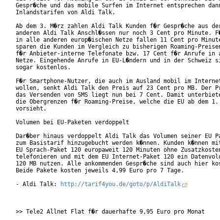
Gespr�che und das mobile Surfen im Internet entsprechen dann
Inlandstarifen von Aldi Talk.

Ab dem 3. M�rz zahlen Aldi Talk Kunden f�r Gespr�che aus der
anderen Aldi Talk Anschl�ssen nur noch 3 Cent pro Minute. F�
in alle anderen europ�ischen Netze fallen 11 Cent pro Minute
sparen die Kunden im Vergleich zu bisherigen Roaming-Preisen
f�r Anbieter-interne Telefonate bzw. 17 Cent f�r Anrufe in a
Netze. Eingehende Anrufe in EU-L�ndern und in der Schweiz si
sogar kostenlos.

F�r Smartphone-Nutzer, die auch im Ausland mobil im Internet
wollen, senkt Aldi Talk den Preis auf 23 Cent pro MB. Der Pr
das Versenden von SMS liegt nun bei 7 Cent. Damit unterbiete
die Obergrenzen f�r Roaming-Preise, welche die EU ab dem 1. 
vorsieht.

Volumen bei EU-Paketen verdoppelt

Dar�ber hinaus verdoppelt Aldi Talk das Volumen seiner EU Pa
zum Basistarif hinzugebucht werden k�nnen. Kunden k�nnen mit
EU Sprach-Paket 120 europaweit 120 Minuten ohne Zusatzkosten
telefonieren und mit dem EU Internet-Paket 120 ein Datenvolu
120 MB nutzen. Alle ankommenden Gespr�che sind auch hier kos
Beide Pakete kosten jeweils 4,99 Euro pro 7 Tage.

- Aldi Talk: 
http://tarif4you.de/goto/p/AldiTalk
>> Tele2 Allnet Flat f�r dauerhafte 9,95 Euro pro Monat
