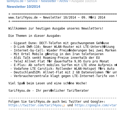
tarif4you.de
>
Service
>
Newsletter
>
Archiv
> Ausgabe 10/2014
Newsletter 10/2014
+-==========================================================
www.tarif4you.de ~ Newsletter 10/2014 ~ 09. M�rz 2014

+-==========================================================
Willkommen zur heutigen Ausgabe unseres Newsletters!

Die Themen in dieser Ausgabe:

 - Gigaset Dune: DECT-Telefon mit geschwungenem Geh�use

 - D-Link DWR-116: Neuer WLAN-Router mit LTE-Unterst�tzung

 - Internet-by-Call: Wieder Preis�nderungen bei zwei Marken

 - Mit Ortel Mobile g�nstig in den Iran telefonieren

 - Aldi Talk senkt Roaming-Preise innerhalb der EU

 - Tele2 Allnet Flat f�r dauerhafte 9,95 Euro pro Monat

 - E-Plus: Ab sofort mobiles Surfen mit LTE ohne Aufpreis m�
 - Vodafone LTE Carstick: Rollender WLAN-Hotspot f�rs Auto

 - DeutschlandSIM: Allnet-Flat mit 2 GB Datenvolumen f�r unt
 - Verbraucherzentrale klagt gegen LTE-Internet-Tarife von V
Viel Spa� beim Lesen und eine sch�ne Woche!

tarif4you.de - Ihr pers�nlicher Tarifberater

------------------------------------------------------------
https://twitter.com/tarif4you
 und 
https://google.com/+tar
------------------------------------------------------------