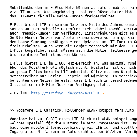
Mobilfunkkunden im E-Plus Netz k�nnen ab sofort mobiles Date
via LTE nutzen. Wie angek�ndigt, hat der D�sseldorfer Mobilf
das LTE-Netz f�r alle seine Kunden freigeschaltet.

E-Plus bietet LTE in seinem Netz bis Mitte des Jahres ohne z
Kosten an. Der schnelle Datenfunk steht dabei sowohl Vertrag
auch Prepaid-Kunden zur Verf�gung. Einschr�nkungen gibt es n
Ger�te-Ebene: Nutzer von Apple iPhone sowie von einige Smart
dem Hause Samsung ben�tigen einen Updaten, um LTE-Funk im Ge
freizuschalten. Auch wenn die Ger�te technisch mit dem LTE-N
E-Plus kompatibel sind, m�ssen sich die Nutzer teilweise ged
bis sie diese Technik nutzen k�nnen.

E-Plus bietet LTE im 1.800 MHz-Bereich an, was maximal rund 
�ber das Mobilfunknetz m�glich macht. Weiterhin ist es nicht
wo genau E-Plus bereits LTE anbietet. Offiziell best�tigt ha
Netzbetreiber nur Berlin, Leipzig und N�rnberg. In verschied
berichten die Nutzer bereits, dass LTE auch in verschiedenen
Ortschaften im E-Plus Netz zur Verf�gung steht.

- E-Plus: 
http://tarif4you.de/goto/a/EPlus
>> Vodafone LTE Carstick: Rollender WLAN-Hotspot f�rs Auto

Vodafone hat zur CeBIT einen LTE-Stick mit WLAN-hotspot ange
welches speziell f�r die Nutzung im Auto vorgesehen ist. Das
baut eine mobile Internetverbindung via LTE auf und stellt d
Zugang allen Mitfahrern im Auto drahtlos per WLAN zur Verf�g