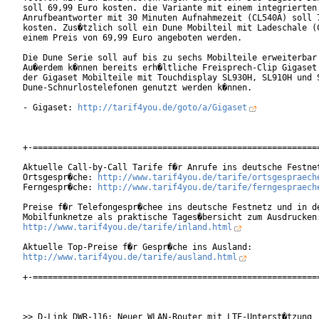
soll 69,99 Euro kosten. die Variante mit einem integrierten

Anrufbeantworter mit 30 Minuten Aufnahmezeit (CL540A) soll 7
kosten. Zus�tzlich soll ein Dune Mobilteil mit Ladeschale (C
einem Preis von 69,99 Euro angeboten werden.

Die Dune Serie soll auf bis zu sechs Mobilteile erweiterbar 
Au�erdem k�nnen bereits erh�ltliche Freisprech-Clip Gigaset 
der Gigaset Mobilteile mit Touchdisplay SL930H, SL910H und S
Dune-Schnurlostelefonen genutzt werden k�nnen.

- Gigaset: 
http://tarif4you.de/goto/a/Gigaset
+-==========================================================
Aktuelle Call-by-Call Tarife f�r Anrufe ins deutsche Festnet
Ortsgespr�che: 
http://www.tarif4you.de/tarife/ortsgespraech
Ferngespr�che: 
http://www.tarif4you.de/tarife/ferngespraech
Preise f�r Telefongespr�chee ins deutsche Festnetz und in de
http://www.tarif4you.de/tarife/inland.html
http://www.tarif4you.de/tarife/ausland.html
+-==========================================================
>> D-Link DWR-116: Neuer WLAN-Router mit LTE-Unterst�tzung
