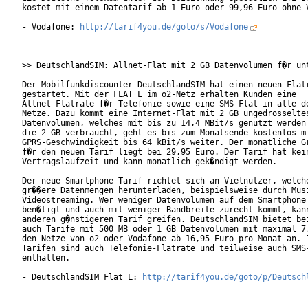
kostet mit einem Datentarif ab 1 Euro oder 99,96 Euro ohne V
- Vodafone: 
http://tarif4you.de/goto/s/Vodafone
>> DeutschlandSIM: Allnet-Flat mit 2 GB Datenvolumen f�r unt
Der Mobilfunkdiscounter DeutschlandSIM hat einen neuen Flatr
gestartet. Mit der FLAT L im o2-Netz erhalten Kunden eine

Allnet-Flatrate f�r Telefonie sowie eine SMS-Flat in alle de
Netze. Dazu kommt eine Internet-Flat mit 2 GB ungedrosseltes
Datenvolumen, welches mit bis zu 14,4 MBit/s genutzt werden 
die 2 GB verbraucht, geht es bis zum Monatsende kostenlos mi
GPRS-Geschwindigkeit bis 64 kBit/s weiter. Der monatliche Gr
f�r den neuen Tarif liegt bei 29,95 Euro. Der Tarif hat kein
Vertragslaufzeit und kann monatlich gek�ndigt werden.

Der neue Smartphone-Tarif richtet sich an Vielnutzer, welche
gr��ere Datenmengen herunterladen, beispielsweise durch Musi
Videostreaming. Wer weniger Datenvolumen auf dem Smartphone 
ben�tigt und auch mit weniger Bandbreite zurecht kommt, kann
anderen g�nstigeren Tarif greifen. DeutschlandSIM bietet bei
auch Tarife mit 500 MB oder 1 GB Datenvolumen mit maximal 7,
den Netze von o2 oder Vodafone ab 16,95 Euro pro Monat an. I
Tarifen sind auch Telefonie-Flatrate und teilweise auch SMS-
enthalten.        

- DeutschlandSIM Flat L: 
http://tarif4you.de/goto/p/Deutsch