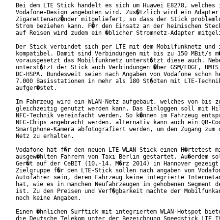
Bei dem LTE Stick handelt es sich um Huawei E8278, welches i
Vodafone-Design angeboten wird. Zus�tzlich wird ein Adapter 
Zigarettenanz�nder mitgeliefert, so dass der Stick problemlo
Strom beziehen kann. F�r den Einsatz an der heimischen Steck
auf Reisen wird zudem ein �blicher Stromnetz-Adapter mitgeli
Der Stick verbindet sich per LTE mit dem Mobilfunknetz und i
kompatibel. Damit sind Verbindungen mit bis zu 150 MBit/s m�
vorausgesetzt das Mobilfunknetz unterst�tzt diese auch. Nebe
unterst�tzt der Stick auch Verbindungen �ber GSM/EDGE, UMTS 
DC-HSPA. Bundesweit seien nach Angaben von Vodafone schon he
7.000 Basisstationen in mehr als 180 St�dten mit LTE-Technik
aufger�stet.

Im Fahrzeug wird ein WLAN-Netz aufgebaut, welches von bis zu
gleichzeitig genutzt werden kann. Das Einloggen soll mit Hil
NFC-Technik vereinfacht werden. So k�nnen im Fahrzeug entspr
NFC-Chips angebracht werden. alternativ kann auch ein QR-Cod
Smartphone-Kamera abfotografiert werden, um den Zugang zum d
Netz zu erhalten.

Vodafone hat f�r den neuen LTE-WLAN-Stick einen H�rtetest mi
ausgew�hlten Fahrern von Taxi Berlin gestartet. Au�erdem sol
Ger�t auf der CeBIT (10.-14. M�rz 2014) in Hannover gezeigt 
Zielgruppe f�r den LTE-Stick sollen nach angaben von Vodafon
Autofahrer sein, deren Fahrzeug keine integrierte Internetan
hat, wie es in manchen Neufahrzeugen im gehobenen Segment de
ist. Zu den Preisen und Verf�gbarkeit machte der Mobilfunkan
noch keine Angaben.

Einen �hnlichen Surftick mit integriertem WLAN-Hotspot biete
die Deutsche Telekom unter der Bezeichnung Speedstick LTE IV