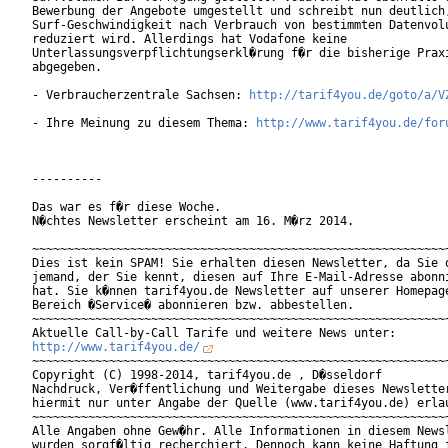
Bewerbung der Angebote umgestellt und schreibt nun deutlich,
Surf-Geschwindigkeit nach Verbrauch von bestimmten Datenvolu
reduziert wird. Allerdings hat Vodafone keine

Unterlassungsverpflichtungserkl�rung f�r die bisherige Praxi
abgegeben.

- Verbraucherzentrale Sachsen: 
http://tarif4you.de/goto/a/V
- Ihre Meinung zu diesem Thema: 
http://www.tarif4you.de/for
----------

Das war es f�r diese Woche.

N�chtes Newsletter erscheint am 16. M�rz 2014.

~~~~~~~~~~~~~~~~~~~~~~~~~~~~~~~~~~~~~~~~~~~~~~~~~~~~~~~~~~~~
Dies ist kein SPAM! Sie erhalten diesen Newsletter, da Sie o
jemand, der Sie kennt, diesen auf Ihre E-Mail-Adresse abonni
hat. Sie k�nnen tarif4you.de Newsletter auf unserer Homepage
Bereich �Service� abonnieren bzw. abbestellen.

~~~~~~~~~~~~~~~~~~~~~~~~~~~~~~~~~~~~~~~~~~~~~~~~~~~~~~~~~~~~
http://www.tarif4you.de/
~~~~~~~~~~~~~~~~~~~~~~~~~~~~~~~~~~~~~~~~~~~~~~~~~~~~~~~~~~~~
Copyright (C) 1998-2014, tarif4you.de , D�sseldorf

Nachdruck, Ver�ffentlichung und Weitergabe dieses Newsletter
hiermit nur unter Angabe der Quelle (www.tarif4you.de) erlau
~~~~~~~~~~~~~~~~~~~~~~~~~~~~~~~~~~~~~~~~~~~~~~~~~~~~~~~~~~~~
Alle Angaben ohne Gew�hr. Alle Informationen in diesem Newsl
wurden sorgf�ltig recherchiert. Dennoch kann keine Haftung f