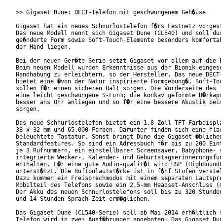
>> Gigaset Dune: DECT-Telefon mit geschwungenem Geh�use

Gigaset hat ein neues Schnurlostelefon f�rs Festnetz vorgest
Das neue Modell nennt sich Gigaset Dune (CL540) und soll dur
ge�nderte Form sowie Soft-Touch-Elemente besonders komfortab
der Hand liegen.

Bei der neuen Ger�te-Serie setzt Gigaset vor allem auf die E
Beim neuen Modell wurden Erkenntnisse aus der Bionik eingese
Handhabung zu erleichtern, so der Hersteller. Das neue DECT-
bietet eine �von der Natur inspirierte Formgebung�, Soft-Tou
sollen f�r einen sicheren Halt sorgen. Die Vorderseite des T
eine leicht geschwungene S-Form; die konkav geformte H�rkaps
besser ans Ohr anliegen und so f�r eine bessere Akustik beim
sorgen.

Das neue Schnurlostelefon bietet ein 1,8-Zoll TFT-Farbdispla
38 x 32 mm und 65.000 Farben. Darunter finden sich eine flac
beleuchtete Tastatur. Sonst bringt Dune die Gigaset-�blichen
Standardfeatures. So sind ein Adressbuch f�r bis zu 200 Eint
je 3 Rufnummern, ein einstellbarer Screensaver, Babyphone- s
integrierte Wecker-, Kalender- und Geburtstagserinnerungsfun
enthalten. F�r eine gute Audio-qualit�t wird HSP (HighSoundP
unterst�tzt. Die Ruftonlautst�rke ist in f�nf Stufen verstel
Dazu kommen ein Freisprechmodus mit einem separaten Lautspre
Mobilteil des Telefons sowie ein 2,5-mm Headset-Anschluss (m
Der Akku des neuen Schnurlostelefons soll bis zu 320 Stunden
und 14 Stunden Sprach-Zeit erm�glichen.

Das Gigaset Dune (CL540-Serie) soll ab Mai 2014 erh�ltlich s
Telefon wird in zwei Ausf�hrungen angeboten: Das Gigaset Dun