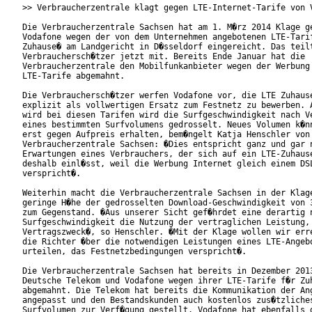
>> Verbraucherzentrale klagt gegen LTE-Internet-Tarife von V
Die Verbraucherzentrale Sachsen hat am 1. M�rz 2014 Klage ge
Vodafone wegen der von dem Unternehmen angebotenen LTE-Tarif
Zuhause� am Landgericht in D�sseldorf eingereicht. Das teilt
Verbrauchersch�tzer jetzt mit. Bereits Ende Januar hat die

Verbraucherzentrale den Mobilfunkanbieter wegen der Werbung 
LTE-Tarife abgemahnt.

Die Verbrauchersch�tzer werfen Vodafone vor, die LTE Zuhause
explizit als vollwertigen Ersatz zum Festnetz zu bewerben. A
wird bei diesen Tarifen wird die Surfgeschwindigkeit nach Ve
eines bestimmten Surfvolumens gedrosselt. Neues Volumen k�nn
erst gegen Aufpreis erhalten, bem�ngelt Katja Henschler von 
Verbraucherzentrale Sachsen: �Dies entspricht ganz und gar n
Erwartungen eines Verbrauchers, der sich auf ein LTE-Zuhause
deshalb einl�sst, weil die Werbung Internet gleich einem DSL
verspricht�.

Weiterhin macht die Verbraucherzentrale Sachsen in der Klage
geringe H�he der gedrosselten Download-Geschwindigkeit von 3
zum Gegenstand. �Aus unserer Sicht gef�hrdet eine derartig n
Surfgeschwindigkeit die Nutzung der vertraglichen Leistung, 
Vertragszweck�, so Henschler. �Mit der Klage wollen wir erre
die Richter �ber die notwendigen Leistungen eines LTE-Angebo
urteilen, das Festnetzbedingungen verspricht�.

Die Verbraucherzentrale Sachsen hat bereits in Dezember 2013
Deutsche Telekom und Vodafone wegen ihrer LTE-Tarife f�r Zuh
abgemahnt. Die Telekom hat bereits die Kommunikation der Ang
angepasst und den Bestandskunden auch kostenlos zus�tzliches
Surfvolumen zur Verf�gung gestellt. Vodafone hat ebenfalls d