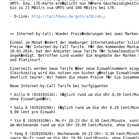
UMTS- bzw. LTE-Karte erm�glicht nun h�here Geschwindigkeitsr
bis zu 21 MBit/s via UMTS und 100 MBit/s bei LTE.

- D-Link: 
http://tarif4you.de/goto/a/DLink
>> Internet-by-Call: Wieder Preis�nderungen bei zwei Marken

Einmal im Monat �ndert der Hamburger Internetanbieter 1click
Preise f�r Internet-by-Call Tarife. F�r den kommenden Montag
10.03.2014, hat der Anbieter neue Tarife f�r Schmalbandsurfe
angek�ndigt. Betroffen sind wieder die Angebote der Marken S
und Platinsurf.    

Einerseits werden neue Tarife �ber neue Einwahlnummern einge
Gleichzeitig wird das nutzen von bisher g�nstige Einwahlnumm
deutlich teurer. Wir haben die neuen Preise f�r Sie zusammen
Neue Internet-by-Call Tarife bei Surfgiganten

* billo 8 (019193116): t�glich rund um die Uhr 0,39 Cent/Min
ohne Einwahlgeb�hr;

* balu 8 (019193298): t�glich rund um die Uhr 0,29 Cent/Minu
9,99 Cent pro Einwahl 

* Yin 8 (019193296): Mo-Fr 10-23 Uhr 0,30 Cent/Minute, sonst
am Wochenende rund um die Uhr 19,99 Cent/Minute, ohne Einwah
* Yang 8 (019193420): Wochenende 10-23 Uhr: 0,30 Cent/Minute
sowie Mo-Fr rund um die Uhr 19,99 Cent/Minute, ohne Einwahlg