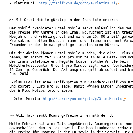
- Platinsurf: 
http://tarif4you.de/goto/a/Platinsurf
>> Mit Ortel Mobile g�nstig in den Iran telefonieren

Der Mobilfunkanbieter Ortel Mobile senkt anl�sslich des Nour
die Preise f�r Anrufe in den Iran. Nouruzfest ist ein tradit
Neujahrs- und Fr�hlingsfest und wird am 20. M�rz 2014 gefeie
Preisaktion sollen Deutsch-Iraner und -Iranerinnen mit Verwa
Freunden in der Heimat g�nstiger telefonieren k�nnen.

Mit der Aktion k�nnen Ortel Mobile Kunden, die eine E-Plus F
haben, ab sofort f�r 3 Cent pro Minute in alle Fest- und Mob
des Irans telefonieren. Regul�r kosten solche Anrufe beim

Mobilfunkdiscounter 9 Cent pro Minute zzgl. einer Verbindung
15 Cent je Gespr�ch. Der Aktionspreis gilt ab sofort und bis
Juni 2014.

E-Plus FLAT ist eine Tarif-Option zum Standard-Tarif von Ort
und kostet 5 Euro pro 30 Tage. Damit k�nnen Kunden unbegrenz
des E-Plus-Netzes telefonieren.

- Ortel Mobile: 
http://tarif4you.de/goto/p/OrtelMobile
>> Aldi Talk senkt Roaming-Preise innerhalb der EU

Mitte Februar hat Aldi Talk angek�ndigt, Roamingpreise inner
abzuschaffen. Nun ist es soweit. Die Mobilfunkmarke reduzier
die Preise f�r Roaming in der EU sowie in der Schweiz. Die P