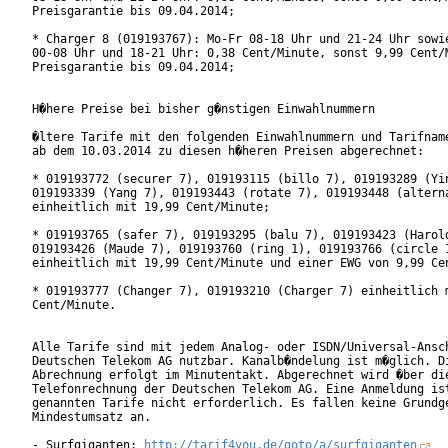
Preisgarantie bis 09.04.2014;  

* Charger 8 (019193767): Mo-Fr 08-18 Uhr und 21-24 Uhr sowie
00-08 Uhr und 18-21 Uhr: 0,38 Cent/Minute, sonst 9,99 Cent/M
Preisgarantie bis 09.04.2014;  

H�here Preise bei bisher g�nstigen Einwahlnummern

�ltere Tarife mit den folgenden Einwahlnummern und Tarifname
ab dem 10.03.2014 zu diesen h�heren Preisen abgerechnet:

* 019193772 (securer 7), 019193115 (billo 7), 019193289 (Yin
019193339 (Yang 7), 019193443 (rotate 7), 019193448 (alterna
einheitlich mit 19,99 Cent/Minute;  

* 019193765 (safer 7), 019193295 (balu 7), 019193423 (Harold
019193426 (Maude 7), 019193760 (ring 1), 019193766 (circle 1
einheitlich mit 19,99 Cent/Minute und einer EWG von 9,99 Cen
* 019193777 (Changer 7), 019193210 (Charger 7) einheitlich m
Cent/Minute. 

Alle Tarife sind mit jedem Analog- oder ISDN/Universal-Ansch
Deutschen Telekom AG nutzbar. Kanalb�ndelung ist m�glich. Di
Abrechnung erfolgt im Minutentakt. Abgerechnet wird �ber die
Telefonrechnung der Deutschen Telekom AG. Eine Anmeldung ist
genannten Tarife nicht erforderlich. Es fallen keine Grundge
Mindestumsatz an.

- Surfgiganten: 
http://tarif4you.de/goto/a/surfgiganten