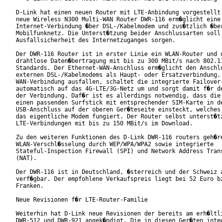
D-Link hat einen neuen Router mit LTE-Anbindung vorgestellt.
neue Wireless N300 Multi-WAN Router DWR-116 erm�glicht eine

Internet-Verbindung �ber DSL-/Kabelmodem und zus�tzlich �ber
Mobilfunknetz. Die Unterst�tzung beider Anschlussarten soll 
Ausfallsicherheit des Internetzuganges sorgen.

Der DWR-116 Router ist in erster Linie ein WLAN-Router und u
drahtlose Daten�bertragung mit bis zu 300 MBit/s nach 802.11
Standards. Der Ethernet-WAN-Anschluss erm�glicht den Anschlu
externen DSL-/Kabelmodems als Haupt- oder Ersatzverbindung. 
WAN-Verbindung ausfallen, schaltet die integrierte Failover-
automatisch auf das 4G-LTE/3G-Netz um und sorgt damit f�r de
der Verbindung. Daf�r ist es allerdings notwendig, dass die 
einen passenden Surfstick mit entsprechender SIM-Karte in de
USB-Anschluss auf der oberen Ger�teseite einsteckt, welches 
das eigentliche Modem fungiert. Der Router selbst unterst�tz
LTE-Verbindungen mit bis zu 150 MBit/s im Download.

Zu den weiteren Funktionen des D-Link DWR-116 routers geh�re
WLAN-Verschl�sselung durch WEP/WPA/WPA2 sowie integrierte

Stateful-Inspection Firewall (SPI) und Network Address Trans
(NAT).

Der DWR-116 ist in Deutschland, �sterreich und der Schweiz a
verf�gbar. Der empfohlene Verkaufspreis liegt bei 52 Euro bz
Franken.

Neue Revisionen f�r LTE-Router-Familie 

Weiterhin hat D-Link neue Revisionen der bereits am erh�ltli
DWR-512 und DWR-921 angek�ndigt. Die in diesen Ger�ten integ