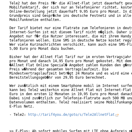
Tele2 hat den Preis f�r die Allnet-Flat jetzt dauerhaft gese
Mobilfunktarif, der sich nur an Telefonierer richtet, kostet
Online-Bestellung jetzt dauerhaft 9,95 Euro pro Monat. In di
Grundpreis sind Gespr�che ins deutsche Festnetz und in alle 
Mobilfunknetze enthalten.

Der Tarif bietet nur eine Flatrate zum Telefonieren in deuts
Internet-Surfen ist mit diesem Tarif nicht m�glich. Daher is
Angebot nur f�r die Nutzer interessant, die mit ihrem Handy 
telefonieren wollen. Eine SMS in deutsche Netze kostet regul
Wer viele Kurznachrichten verschickt, kann auch eine SMS-Fla
5,00 Euro pro Monat dazu buchen.

Bisher hat der Allnet Flat Tarif nur im ersten Vertragsjahr 
pro Monat und danach 14,95 Euro pro Monat gekostet. Mit dem 
�Allnet Flat Online Special� Angebot zahlen Kunden den g�nst
Preis w�hrend der gesamten Vertragslaufzeit. Die

Mindestvertragslaufzeit betr�gt 24 Monate und es wird eine e
Bereitstellungsgeb�hr von 29,95 Euro berechnet.

Wer zus�tzlich mit einem Smartphone mobil im Internet surfen
kann bei Tele2 weiterhin eine Allnet Flat mit Internet-Flat 
Euro in den ersten 12 Monaten in 19,95 Euro pro Monat danach
Dabei sind zus�tzlich zur Telefonie-Flatrate auch 500 MB ung
Datenvolumen enthalten. Tele2 realisiert seine Mobilfunkange
E-Plus Netz.

- Tele2: 
http://tarif4you.de/goto/s/Tele2AllnetFlat
>> E-Plus: Ab sofort mobiles Surfen mit LTE ohne Aufpreis m�