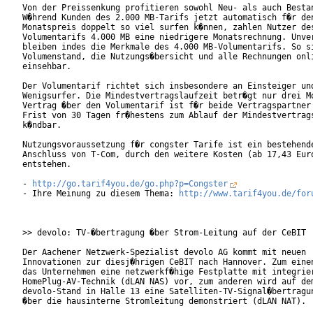
Von der Preissenkung profitieren sowohl Neu- als auch Bestan
W�hrend Kunden des 2.000 MB-Tarifs jetzt automatisch f�r den
Monatspreis doppelt so viel surfen k�nnen, zahlen Nutzer des
Volumentarifs 4.000 MB eine niedrigere Monatsrechnung. Unver
bleiben indes die Merkmale des 4.000 MB-Volumentarifs. So si
Volumenstand, die Nutzungs�bersicht und alle Rechnungen onli
einsehbar.      

Der Volumentarif richtet sich insbesondere an Einsteiger und
Wenigsurfer. Die Mindestvertragslaufzeit betr�gt nur drei Mo
Vertrag �ber den Volumentarif ist f�r beide Vertragspartner 
Frist von 30 Tagen fr�hestens zum Ablauf der Mindestvertrags
k�ndbar.    

Nutzungsvoraussetzung f�r congster Tarife ist ein bestehende
Anschluss von T-Com, durch den weitere Kosten (ab 17,43 Euro
entstehen.

- 
http://go.tarif4you.de/go.php?p=Congster
- Ihre Meinung zu diesem Thema: 
http://www.tarif4you.de/for
>> devolo: TV-�bertragung �ber Strom-Leitung auf der CeBIT

Der Aachener Netzwerk-Spezialist devolo AG kommt mit neuen

Innovationen zur diesj�hrigen CeBIT nach Hannover. Zum einen
das Unternehmen eine netzwerkf�hige Festplatte mit integrier
HomePlug-AV-Technik (dLAN NAS) vor, zum anderen wird auf dem
devolo-Stand in Halle 13 eine Satelliten-TV-Signal�bertragun
�ber die hausinterne Stromleitung demonstriert (dLAN NAT).
