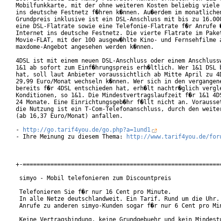
Mobilfunkkarte, mit der ohne weiteren Kosten beliebig viele 
ins deutsche Festnetz f�hren k�nnen. Au�erdem im monatlichen
Grundpreis inklusive ist ein DSL-Anschluss mit bis zu 16.000
eine DSL-Flatrate sowie eine Telefonie-Flatrate f�r Anrufe �
Internet ins deutsche Festnetz. Die vierte Flatrate im Paket
Movie-FLAT, mit der 100 ausgew�hlte Kino- und Fernsehfilme a
maxdome-Angebot angesehen werden k�nnen.        

4DSL ist mit einem neuen DSL-Anschluss oder einem Anschlussw
1&1 ab sofort zum Einf�hrungspreis erh�ltlich. Wer 1&1 DSL b
hat, soll laut Anbieter voraussichtlich ab Mitte April zu 4D
29,99 Euro/Monat wechseln k�nnen. Wer sich in den vergangene
bereits f�r 4DSL entschieden hat, erh�lt nachtr�glich vergle
Konditionen, so 1&1. Die Mindestvertragslaufzeit f�r 1&1 4DS
24 Monate. Eine Einrichtungsgeb�hr f�llt nicht an. Vorausset
die Nutzung ist ein T-Com-Telefonanschluss, durch den weiter
(ab 16,37 Euro/Monat) anfallen.        

- 
http://go.tarif4you.de/go.php?a=1und1
- Ihre Meinung zu diesem Thema: 
http://www.tarif4you.de/for
+-==========================================================
 simyo - Mobil telefonieren zum Discountpreis

 Telefonieren Sie f�r nur 16 Cent pro Minute.

 In alle Netze deutschlandweit. Ein Tarif. Rund um die Uhr.

 Anrufe zu anderen simyo-Kunden sogar f�r nur 6 Cent pro Min
 Keine Vertragsbindung, keine Grundgebuehr und kein Mindestu