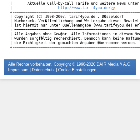
|       Aktuelle Call-by-Call Tarife und weitere News unter:
|                     
http://www.tarif4you.de/
           
+-==========================================================
| Copyright (C) 1998-2007, tarif4you.de , D�sseldorf        
| Nachdruck, Ver�ffentlichung und Weitergabe dieses Newslett
| ist hiermit nur unter Quellenangabe (www.tarif4you.de) erl
+-==========================================================
| Alle Angaben ohne Gew�hr. Alle Informationen in diesem New
| wurden sorgf�ltig recherchiert. Dennoch kann keine Haftung
| die Richtigkeit der gemachten Angaben �bernommen werden.  
Alle Rechte vorbehalten. Copyright © 1998-2026
DAIR Media // A.G.
Impressum
|
Datenschutz
|
Cookie-Einstellungen