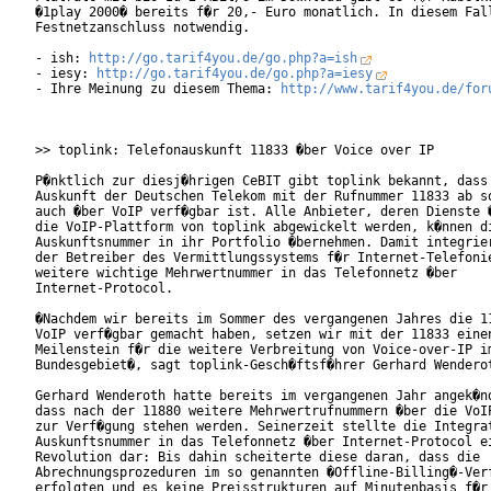
�1play 2000� bereits f�r 20,- Euro monatlich. In diesem Fall
Festnetzanschluss notwendig.        

- ish: 
http://go.tarif4you.de/go.php?a=ish
- iesy: 
http://go.tarif4you.de/go.php?a=iesy
- Ihre Meinung zu diesem Thema: 
http://www.tarif4you.de/for
>> toplink: Telefonauskunft 11833 �ber Voice over IP

P�nktlich zur diesj�hrigen CeBIT gibt toplink bekannt, dass 
Auskunft der Deutschen Telekom mit der Rufnummer 11833 ab so
auch �ber VoIP verf�gbar ist. Alle Anbieter, deren Dienste �
die VoIP-Plattform von toplink abgewickelt werden, k�nnen di
Auskunftsnummer in ihr Portfolio �bernehmen. Damit integrier
der Betreiber des Vermittlungssystems f�r Internet-Telefonie
weitere wichtige Mehrwertnummer in das Telefonnetz �ber

Internet-Protocol.

�Nachdem wir bereits im Sommer des vergangenen Jahres die 11
VoIP verf�gbar gemacht haben, setzen wir mit der 11833 einen
Meilenstein f�r die weitere Verbreitung von Voice-over-IP im
Bundesgebiet�, sagt toplink-Gesch�ftsf�hrer Gerhard Wenderot
Gerhard Wenderoth hatte bereits im vergangenen Jahr angek�nd
dass nach der 11880 weitere Mehrwertrufnummern �ber die VoIP
zur Verf�gung stehen werden. Seinerzeit stellte die Integrat
Auskunftsnummer in das Telefonnetz �ber Internet-Protocol ei
Revolution dar: Bis dahin scheiterte diese daran, dass die

Abrechnungsprozeduren im so genannten �Offline-Billing�-Verf
erfolgten und es keine Preisstrukturen auf Minutenbasis f�r
