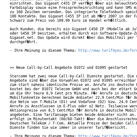
einrichten. Das Gigaset C455 IP verf�gt �ber ein beleuchtete
Farbdisplay sowie eine Freisprecheinrichtung und kann SMS mi
zu 160 Zeichen versenden. Das integrierte Telefonbuch speich
100 Kontakte. Das Gigaset C455 IP ist ab M�rz 2007 in der Fa
Schwarz zum Preis von 109,99 Euro im Handel erh�ltlich.

Auch Kunden, die bereits ein Gigaset C450 IP (Modelle ab Jul
oder S450 IP besitzen, erhalten durch ein Software-Update-Zu
Gigaset.net. Das Update wird direkt �ber das Mobilteil per T
durchgef�hrt.   

- Ihre Meinung zu diesem Thema: 
http://www.tarif4you.de/for
>> Neue Call-by-Call Angebote 01072 und 01095 gestartet

Starcomm hat zwei neue Call-by-Call Dienste gestartet. Die n
Angebote sind �ber die Vorwahlen 01072 und 01095 erreichbar 
zum start nahezu identische Preise an. Anrufe ins deutsche F
kostet bei der 01072 Telecom GmbH und auch bei der eStart Gm
um die Uhr teure 6,9 Cent pro Minute. F�r Anrufe in deutsche
Mobilfunknetze berechnen beide Anbieter 22,9 Cent/Min f�r An
die Netze von T-Mobile (D1) und Vodafone (D2) bzw. 24,9 Cent
Anrufe zu Anschlussen im E-Plus oder o2 Netz. Teilweise werd
Aktionspreise von 8,5 Cent/Min f�r Anrufe in deutsche Mobilf
angeboten. Eine Tarifansage bieten beide Anbieter nicht an. 
erfolgt im Minutentakt (60/60-Takt) �ber die Anschlussrechnu
Deutschen Telekom / T-Com. Aktuelle Preise der beiden Call-b
Dienste finden Sie wie immer in unserer Tarif�bersicht.     
- Ihre Meinung zu diesem Thema: 
http://www.tarif4you.de/for