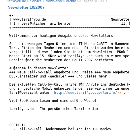
tarif4you.de
>
Service
>
Newsletter
>
Archiv
> Ausgabe 10/2007
Newsletter 10/2007
+-==========================================================
| www.tarif4you.de                                Newsletter
| Ihr pers�nlicher Tarifberater                        11. M
+-==========================================================
Willkommen zur heutigen Ausgabe unseres Newsletters!

Schon in wenigen Tagen �ffnet die IT-Messe CeBIT in Hannover
Tore. Einige der Neuheiten und neuen Dienste wurden bereits 
vorgestellt - diese finden Sie in diesem Newsletter. P�nktli
Messe-Start am 15. M�rz wird tarif4you.de auch in einem spez
Bereich �ber die Neuheiten der CeBIT 2007 berichten.

Au�erdem in diesem Newsletter:

+++ Neue Call-by-Call Angebote und Preise +++ Neue Angebote 
DSL-Einsteiger und -Wechsler +++ und vieles mehr...

Die aktuellen Call-by-Call Tarife f�r Anrufe ins deutsche Fe
und in deutsche Mobilfunknetze finden Sie wie immer in unser
Tarif�bersicht unter: 
http://www.tarif4you.de/tarife/
 .

Viel Spa� beim Lesen und eine sch�ne Woche!

tarif4you.de - Ihr pers�nlicher Tarifberater

------------------------------------------------------------
FESTNETZ

  - Call-by-Call: �nderungen bei Anrufen zu Handys
