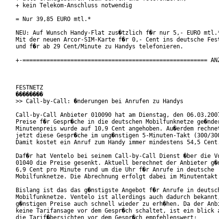
+ kein Telekom-Anschluss notwendig

= Nur 39,85 EURO mtl.*

NEU: Auf Wunsch Handy-Flat zus�tzlich f�r nur 5,- EURO mtl.*
Mit der neuen Arcor-SIM-Karte f�r 0,- Cent ins deutsche Fest
und f�r ab 29 Cent/Minute zu Handys telefonieren.

+-====================================================== ANZ
FESTNETZ

��������

>> Call-by-Call: �nderungen bei Anrufen zu Handys

Call-by-Call Anbieter 010090 hat am Dienstag, den 06.03.2007
Preise f�r Gespr�che in die deutschen Mobilfunknetze ge�nder
Minutenpreis wurde auf 10,9 Cent angehoben. Au�erdem rechnet
jetzt diese Gespr�che im ung�nstigen 5-Minuten-Takt (300/300
Damit kostet ein Anruf zum Handy immer mindestens 54,5 Cent.
Daf�r hat Ventelo bei seinem Call-by-Call Dienst �ber die Vo
01040 die Preise gesenkt. Aktuell berechnet der Anbieter g�n
6,9 Cent pro Minute rund um die Uhr f�r Anrufe in deutsche

Mobilfunknetze. Die Abrechnung erfolgt dabei im Minutentakt 
Bislang ist das das g�nstigste Angebot f�r Anrufe in deutsch
Mobilfunknetze. Ventelo ist allerdings auch dadurch bekannt,
g�nstigen Preise auch schnell wieder zu erh�hen. Da der Anbi
keine Tarifansage vor dem Gespr�ch schaltet, ist ein blick a