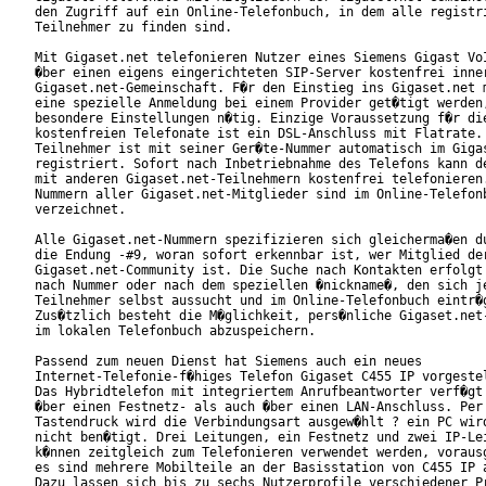
den Zugriff auf ein Online-Telefonbuch, in dem alle registri
Teilnehmer zu finden sind.        

Mit Gigaset.net telefonieren Nutzer eines Siemens Gigast VoI
�ber einen eigens eingerichteten SIP-Server kostenfrei inner
Gigaset.net-Gemeinschaft. F�r den Einstieg ins Gigaset.net m
eine spezielle Anmeldung bei einem Provider get�tigt werden,
besondere Einstellungen n�tig. Einzige Voraussetzung f�r die
kostenfreien Telefonate ist ein DSL-Anschluss mit Flatrate. 
Teilnehmer ist mit seiner Ger�te-Nummer automatisch im Gigas
registriert. Sofort nach Inbetriebnahme des Telefons kann de
mit anderen Gigaset.net-Teilnehmern kostenfrei telefonieren.
Nummern aller Gigaset.net-Mitglieder sind im Online-Telefonb
verzeichnet.          

Alle Gigaset.net-Nummern spezifizieren sich gleicherma�en du
die Endung -#9, woran sofort erkennbar ist, wer Mitglied der
Gigaset.net-Community ist. Die Suche nach Kontakten erfolgt 
nach Nummer oder nach dem speziellen �nickname�, den sich je
Teilnehmer selbst aussucht und im Online-Telefonbuch eintr�g
Zus�tzlich besteht die M�glichkeit, pers�nliche Gigaset.net-
im lokalen Telefonbuch abzuspeichern.      

Passend zum neuen Dienst hat Siemens auch ein neues

Internet-Telefonie-f�higes Telefon Gigaset C455 IP vorgestel
Das Hybridtelefon mit integriertem Anrufbeantworter verf�gt 
�ber einen Festnetz- als auch �ber einen LAN-Anschluss. Per

Tastendruck wird die Verbindungsart ausgew�hlt ? ein PC wird
nicht ben�tigt. Drei Leitungen, ein Festnetz und zwei IP-Lei
k�nnen zeitgleich zum Telefonieren verwendet werden, vorausg
es sind mehrere Mobilteile an der Basisstation von C455 IP a
Dazu lassen sich bis zu sechs Nutzerprofile verschiedener Pr