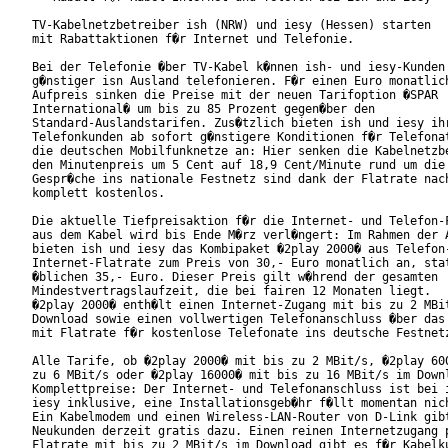
TV-Kabelnetzbetreiber ish (NRW) und iesy (Hessen) starten

mit Rabattaktionen f�r Internet und Telefonie.

Bei der Telefonie �ber TV-Kabel k�nnen ish- und iesy-Kunden 
g�nstiger isn Ausland telefonieren. F�r einen Euro monatlich
Aufpreis sinken die Preise mit der neuen Tarifoption �SPAR

International� um bis zu 85 Prozent gegen�ber den

Standard-Auslandstarifen. Zus�tzlich bieten ish und iesy ihr
Telefonkunden ab sofort g�nstigere Konditionen f�r Telefonat
die deutschen Mobilfunknetze an: Hier senken die Kabelnetzbe
den Minutenpreis um 5 Cent auf 18,9 Cent/Minute rund um die 
Gespr�che ins nationale Festnetz sind dank der Flatrate nach
komplett kostenlos.

Die aktuelle Tiefpreisaktion f�r die Internet- und Telefon-F
aus dem Kabel wird bis Ende M�rz verl�ngert: Im Rahmen der A
bieten ish und iesy das Kombipaket �2play 2000� aus Telefon-
Internet-Flatrate zum Preis von 30,- Euro monatlich an, stat
�blichen 35,- Euro. Dieser Preis gilt w�hrend der gesamten

Mindestvertragslaufzeit, die bei fairen 12 Monaten liegt.

�2play 2000� enth�lt einen Internet-Zugang mit bis zu 2 MBit
Download sowie einen vollwertigen Telefonanschluss �ber das 
mit Flatrate f�r kostenlose Telefonate ins deutsche Festnetz
Alle Tarife, ob �2play 2000� mit bis zu 2 MBit/s, �2play 600
zu 6 MBit/s oder �2play 16000� mit bis zu 16 MBit/s im Downl
Komplettpreise: Der Internet- und Telefonanschluss ist bei i
iesy inklusive, eine Installationsgeb�hr f�llt momentan nich
Ein Kabelmodem und einen Wireless-LAN-Router von D-Link gibt
Neukunden derzeit gratis dazu. Einen reinen Internetzugang p
Flatrate mit bis zu 2 MBit/s im Download gibt es f�r Kabelku