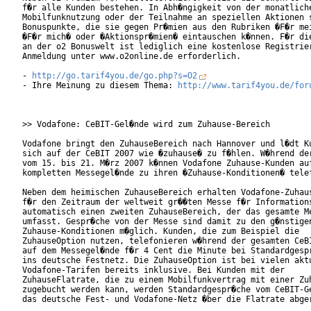
f�r alle Kunden bestehen. In Abh�ngigkeit von der monatliche
Mobilfunknutzung oder der Teilnahme an speziellen Aktionen s
Bonuspunkte, die sie gegen Pr�mien aus den Rubriken �F�r mei
�F�r mich� oder �Aktionspr�mien� eintauschen k�nnen. F�r die
an der o2 Bonuswelt ist lediglich eine kostenlose Registrier
Anmeldung unter www.o2online.de erforderlich.      

- 
http://go.tarif4you.de/go.php?s=O2
- Ihre Meinung zu diesem Thema: 
http://www.tarif4you.de/for
>> Vodafone: CeBIT-Gel�nde wird zum Zuhause-Bereich

Vodafone bringt den ZuhauseBereich nach Hannover und l�dt Ku
sich auf der CeBIT 2007 wie �zuhause� zu f�hlen. W�hrend der
vom 15. bis 21. M�rz 2007 k�nnen Vodafone Zuhause-Kunden auf
kompletten Messegel�nde zu ihren �Zuhause-Konditionen� telef
Neben dem heimischen ZuhauseBereich erhalten Vodafone-Zuhaus
f�r den Zeitraum der weltweit gr��ten Messe f�r Informations
automatisch einen zweiten ZuhauseBereich, der das gesamte Me
umfasst. Gespr�che von der Messe sind damit zu den g�nstigen
Zuhause-Konditionen m�glich. Kunden, die zum Beispiel die

ZuhauseOption nutzen, telefonieren w�hrend der gesamten CeBI
auf dem Messegel�nde f�r 4 Cent die Minute bei Standardgespr
ins deutsche Festnetz. Die ZuhauseOption ist bei vielen aktu
Vodafone-Tarifen bereits inklusive. Bei Kunden mit der

ZuhauseFlatrate, die zu einem Mobilfunkvertrag mit einer Zuh
zugebucht werden kann, werden Standardgespr�che vom CeBIT-Ge
das deutsche Fest- und Vodafone-Netz �ber die Flatrate abger