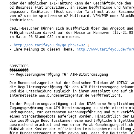
oder der m�glichen 1/1-Taktung kann der Gesch�ftskunde den T
o2 Business Flat individuell an seine Bed�rfnisse und Anford
anpassen. Zus�tzlich l�sst sich der Tarif mit allen Business
von o2 wie beispielsweise o2 Multicard, VPN/PNP oder BlackBe
kombinieren.              

CeBIT-Besucher k�nnen sich ausf�hrlich �ber das Angebot und 
Fr�hjahrsaktion direkt auf der Messe in Hannover (15.-21.03.
in Halle 26 Stand C32 informieren.

- 
http://go.tarif4you.de/go.php?s=O2
- Ihre Meinung zu diesem Thema: 
http://www.tarif4you.de/for
SONSTIGES

���������

>> Regulierungsverf�gung f�r ATM-Bitstromzugang

Die Bundesnetzagentur hat der Deutschen Telekom AG (DTAG) am
die Regulierungsverf�gung f�r den ATM-Bitstromzugang bekannt
und die Entscheidung zugleich in ihrem Amtsblatt und auf ihr
Internetseite www.bundesnetzagentur.de ver�ffentlicht.

In der Regulierungsverf�gung ist der DTAG eine Verpflichtung
Zugangsgew�hrung zum ATM-Bitstromzugang zu nicht-diskriminie
Bedingungen, zur getrennten Rechnungsf�hrung und zur Ver�ffe
eines Standardangebots auferlegt worden. Hinsichtlich der En
die zust�ndige Beschlusskammer eine nachtr�gliche Entgeltkon
ausreichend erachtet und von einer Vorab-Genehmigungspflicht
Ma�stab der Kosten der effizienten Leistungsbereitstellung a
�Die Bundesnetzagentur geht davon aus, dass die Deutsche Tel