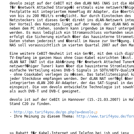
devolo zeigt auf der CeBIT mit dem dLAN NAS (NAS ist die Abk
f�r �network Attached Storage�) erstmals eine netzwerkf�hige
Festplatte mit integriertem HomePlug AV Adapter, die �bertra
von bis zu 200 MBit/s erm�glicht. Nur durch Einstecken des

Netzsteckers ist dieses Ger�t direkt ins dLAN-Netzwerk integ
Der Vorteil des Konzepts liegt auf der Hand: der dLAN NAS mu
neben dem PC stehen, sondern kann irgendwo im Haus? untergeb
werden. Es muss lediglich ein Stromanschluss vorhanden sein.
erfolgt die Sicherung einfach �ber das hausinterne Stromnetz
Daten stehen jederzeit und �berall im Hause zur Verf�gung. D
NAS soll voraussichtlich im vierten Quartal 2007 auf den Mar
Eine weitere CeBIT-Neuheit ist ein Ger�t, mit dem sich digit
TV-Empfang im ganzen Haus ohne Coax-Kabel einrichten l�sst. 
dLAN NAT (NAT ist die Abk�rzung f�r �network Attached Tuner�
netzwerf�higer Tuner) kann �ber die hausinterne Stromleitung
einfache Verteilung eines DVB-S Signals in SDTV/HDTV-Qualit�
- ohne Coaxkabel verlegen zu m�ssen. Das Satellitensignal ka
jeder Steckdose empfangen werden. Der dLAN NAT verf�gt �ber 
integrierten dLAN 200 AV-Adapter, der das SAT-Signal in das 
einspeist. Die von devolo entwickelte Technologie ist sowohl
als auch DVB-T und DVB-C geeignet.

devolo ist auf der CeBIt in Hannover (15.-21.03.2007) in Hal
Stand C20 zu finden. 

- 
http://go.tarif4you.de/go.php?a=devolo
- Ihre Meinung zu diesem Thema: 
http://www.tarif4you.de/for
>> Rabatt f�r Kabel-Internet und Telefon bei ish und iesy
