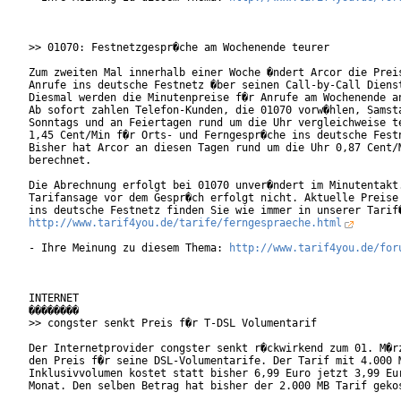
>> 01070: Festnetzgespr�che am Wochenende teurer

Zum zweiten Mal innerhalb einer Woche �ndert Arcor die Preis
Anrufe ins deutsche Festnetz �ber seinen Call-by-Call Dienst
Diesmal werden die Minutenpreise f�r Anrufe am Wochenende an
Ab sofort zahlen Telefon-Kunden, die 01070 vorw�hlen, Samsta
Sonntags und an Feiertagen rund um die Uhr vergleichweise te
1,45 Cent/Min f�r Orts- und Ferngespr�che ins deutsche Festn
Bisher hat Arcor an diesen Tagen rund um die Uhr 0,87 Cent/M
berechnet. 

Die Abrechnung erfolgt bei 01070 unver�ndert im Minutentakt.
Tarifansage vor dem Gespr�ch erfolgt nicht. Aktuelle Preise 
http://www.tarif4you.de/tarife/ferngespraeche.html
- Ihre Meinung zu diesem Thema: 
http://www.tarif4you.de/for
INTERNET

��������

>> congster senkt Preis f�r T-DSL Volumentarif

Der Internetprovider congster senkt r�ckwirkend zum 01. M�rz
den Preis f�r seine DSL-Volumentarife. Der Tarif mit 4.000 M
Inklusivvolumen kostet statt bisher 6,99 Euro jetzt 3,99 Eur
Monat. Den selben Betrag hat bisher der 2.000 MB Tarif gekos