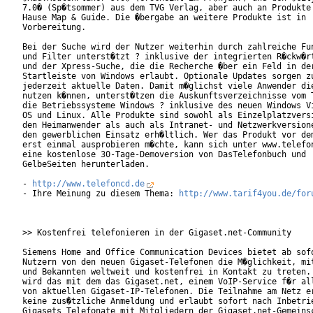
7.0� (Sp�tsommer) aus dem TVG Verlag, aber auch an Produkte 
Hause Map & Guide. Die �bergabe an weitere Produkte ist in

Vorbereitung.            

Bei der Suche wird der Nutzer weiterhin durch zahlreiche Fun
und Filter unterst�tzt ? inklusive der integrierten R�ckw�rt
und der Xpress-Suche, die die Recherche �ber ein Feld in der
Startleiste von Windows erlaubt. Optionale Updates sorgen zu
jederzeit aktuelle Daten. Damit m�glichst viele Anwender die
nutzen k�nnen, unterst�tzen die Auskunftsverzeichnisse vom T
die Betriebssysteme Windows ? inklusive des neuen Windows Vi
OS und Linux. Alle Produkte sind sowohl als Einzelplatzversi
den Heimanwender als auch als Intranet- und Netzwerkversione
den gewerblichen Einsatz erh�ltlich. Wer das Produkt vor dem
erst einmal ausprobieren m�chte, kann sich unter www.telefon
eine kostenlose 30-Tage-Demoversion von DasTelefonbuch und

GelbeSeiten herunterladen.

- 
http://www.telefoncd.de
- Ihre Meinung zu diesem Thema: 
http://www.tarif4you.de/for
>> Kostenfrei telefonieren in der Gigaset.net-Community

Siemens Home and Office Communication Devices bietet ab sofo
Nutzern von den neuen Gigaset-Telefonen die M�glichkeit, mit
und Bekannten weltweit und kostenfrei in Kontakt zu treten. 
wird das mit dem das Gigaset.net, einem VoIP-Service f�r all
von aktuellen Gigaset-IP-Telefonen. Die Teilnahme am Netz er
keine zus�tzliche Anmeldung und erlaubt sofort nach Inbetrie
Gigasets Telefonate mit Mitgliedern der Gigaset.net-Gemeinsc