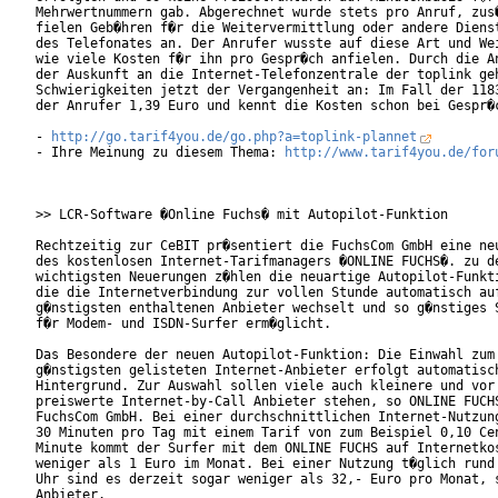
Mehrwertnummern gab. Abgerechnet wurde stets pro Anruf, zus�
fielen Geb�hren f�r die Weitervermittlung oder andere Dienst
des Telefonates an. Der Anrufer wusste auf diese Art und Wei
wie viele Kosten f�r ihn pro Gespr�ch anfielen. Durch die An
der Auskunft an die Internet-Telefonzentrale der toplink geh
Schwierigkeiten jetzt der Vergangenheit an: Im Fall der 1183
der Anrufer 1,39 Euro und kennt die Kosten schon bei Gespr�c
- 
http://go.tarif4you.de/go.php?a=toplink-plannet
- Ihre Meinung zu diesem Thema: 
http://www.tarif4you.de/for
>> LCR-Software �Online Fuchs� mit Autopilot-Funktion

Rechtzeitig zur CeBIT pr�sentiert die FuchsCom GmbH eine neu
des kostenlosen Internet-Tarifmanagers �ONLINE FUCHS�. zu de
wichtigsten Neuerungen z�hlen die neuartige Autopilot-Funkti
die die Internetverbindung zur vollen Stunde automatisch auf
g�nstigsten enthaltenen Anbieter wechselt und so g�nstiges S
f�r Modem- und ISDN-Surfer erm�glicht.

Das Besondere der neuen Autopilot-Funktion: Die Einwahl zum 
g�nstigsten gelisteten Internet-Anbieter erfolgt automatisch
Hintergrund. Zur Auswahl sollen viele auch kleinere und vor 
preiswerte Internet-by-Call Anbieter stehen, so ONLINE FUCHS
FuchsCom GmbH. Bei einer durchschnittlichen Internet-Nutzung
30 Minuten pro Tag mit einem Tarif von zum Beispiel 0,10 Cen
Minute kommt der Surfer mit dem ONLINE FUCHS auf Internetkos
weniger als 1 Euro im Monat. Bei einer Nutzung t�glich rund 
Uhr sind es derzeit sogar weniger als 32,- Euro pro Monat, s
Anbieter. 
