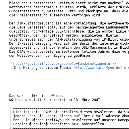
hierdurch zugestandenen Freiraum jetzt nicht zum Nachteil de
Wettbewerbsunternehmen ausnutzen wird�, erkl�rte der Pr�side
Bundesnetzagentur, Matthias Kurth und k�ndigte an, dass die 
die Preisgestaltung aufmerksam verfolgen wird.           

Der ATM-Bitstromzugang ist eine Vorleistung, die Wettbewerbe
die Lage versetzen soll, auf den nachgelagerten Endkundenm�r
qualitativ hochwertige DSL-Anschl�sse, die in erster Linie v
Gesch�ftskunden nachgefragt werden, anzubieten. Hierin

unterscheidet sich der ATM-Bitstromzugang vom IP-Bitstromzug
Der IP-Bitstromzugang wird auf der Basis des Internetprotoko
abgewickelt und hat vornehmlich den DSL-Massenmarkt im Blick
Die DTAG wurde bereits im September letzten Jahres dazu verp
den Wettbewerbern den Zugang zu gew�hren.

- 
http://go.tarif4you.de/go.php?a=Bundesnetzagentur
- Ihre Meinung zu diesem Thema: 
http://www.tarif4you.de/for
----------

Das war es f�r diese Woche.

N�chtes Newsletter erscheint am 18. M�rz 2007.

+-==========================================================
| Dies ist kein SPAM! Sie erhalten diesen Newsletter, da Sie
| jemand, der Sie kennt, diesen auf Ihre E-Mail-Adresse abon
| hat. Sie k�nnen tarif4you.de Newsletter auf unserer Homepa
| Bereich �Service� abonnieren bzw. abbestellen.            
+-==========================================================