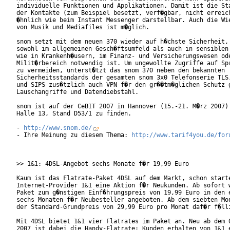
individuelle Funktionen und Applikationen. Damit ist die Sta
der Kontakte (zum Beispiel besetzt, verf�gbar, nicht erreich
�hnlich wie beim Instant Messenger darstellbar. Auch die Wie
von Musik und Mediafiles ist m�glich.       

snom setzt mit dem neuen 370 wieder auf h�chste Sicherheit, 
sowohl im allgemeinen Gesch�ftsumfeld als auch in sensiblen 
wie in Krankenh�usern, im Finanz- und Versicherungswesen ode
Milit�rbereich notwendig ist. Um ungewollte Zugriffe auf Spr
zu vermeiden, unterst�tzt das snom 370 neben den bekannten

Sicherheitsstandards der gesamten snom 3x0 Telefonserie TLS,
und SIPS zus�tzlich auch VPN f�r den gr��tm�glichen Schutz g
Lauschangriffe und Datendiebstahl.

snom ist auf der CeBIT 2007 in Hannover (15.-21. M�rz 2007) 
Halle 13, Stand D53/1 zu finden.

- 
http://www.snom.de/
- Ihre Meinung zu diesem Thema: 
http://www.tarif4you.de/for
>> 1&1: 4DSL-Angebot sechs Monate f�r 19,99 Euro

Kaum ist das Flatrate-Paket 4DSL auf dem Markt, schon starte
Internet-Provider 1&1 eine Aktion f�r Neukunden. Ab sofort w
Paket zum g�nstigen Einf�hrungspreis von 19,99 Euro in den e
sechs Monaten f�r Neubesteller angeboten. Ab dem siebten Mon
der Standard-Grundpreis von 29,99 Euro pro Monat daf�r f�lli
Mit 4DSL bietet 1&1 vier Flatrates im Paket an. Neu ab dem 0
2007 ist dabei die Handy-Flatrate: Kunden erhalten von 1&1 e