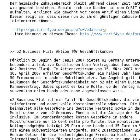
Der heimische ZuhauseBereich bleibt w�hrend dieser Zeit nat�
wie gewohnt bestehen. Sobald sich die Kunden auf dem CeBIT-G
aufhalten, erklingt wie gewohnt vor jedem Anruf einen Signal
Dieser zeigt an, dass diese nun zu ihren g�nstigen Zuhause-K
telefonieren k�nnen. 

- 
http://go.tarif4you.de/go.php?s=Vodafone
- Ihre Meinung zu diesem Thema: 
http://www.tarif4you.de/for
>> o2 Business Flat: Aktion f�r Gesch�ftskunden

P�nktlich zu Beginn der CeBIT 2007 bietet o2 Germany Unterne
besonders attraktive Konditionen beim Vertragsabschluss des 
�o2 Business Flat�. Im Aktionszeitraum vom 15. M�rz 2007 bis
30. April 2007 erhalten Gesch�ftskunden ein halbes Jahr lang
50 Freiminuten in andere Mobilfunknetze. Das Angebot gilt f�
Neukunden der Gesch�ftskundeneinheit von o2 mit einem Busine
Rahmenvertrag. Dabei spielt es keine Rolle, ob der Vertag mi
subventionierten Handy oder ohne abgeschlossen wird.       

o2 Business Flat ist ein Tarif f�r Gesch�ftskunden, die viel
telefonieren und dabei volle Kostenkontrolle w�nschen. Die F
beinhaltet alle Gespr�che ins deutsche Festnetz sowie in das
Mobilfunknetz von o2 Germany. Ebenso ist die Abfrage der Mai
inklusive. Im Standardangebot kosten Gespr�che in andere

Mobilfunknetze nur 15 Cent netto pro Minute. Die monatliche

Nettogrundgeb�hr betr�gt 25 Euro ohne Handy und 35 Euro in V
mit einem subventionierten Endger�t. Dank Zusatzoptionen wie
Genion-Option f�r die festnetzg�nstige Erreichbarkeit, der

International-Option f�r preiswertere Gespr�che ins und im A