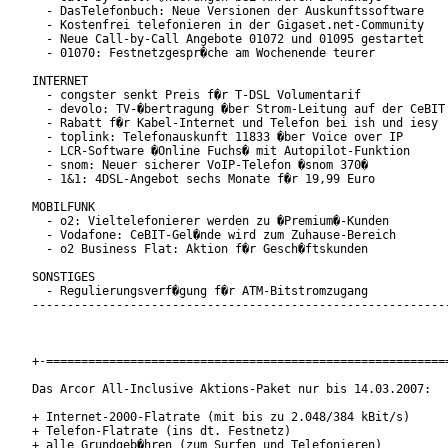
  - DasTelefonbuch: Neue Versionen der Auskunftssoftware

  - Kostenfrei telefonieren in der Gigaset.net-Community

  - Neue Call-by-Call Angebote 01072 und 01095 gestartet

  - 01070: Festnetzgespr�che am Wochenende teurer

INTERNET

  - congster senkt Preis f�r T-DSL Volumentarif

  - devolo: TV-�bertragung �ber Strom-Leitung auf der CeBIT

  - Rabatt f�r Kabel-Internet und Telefon bei ish und iesy

  - toplink: Telefonauskunft 11833 �ber Voice over IP

  - LCR-Software �Online Fuchs� mit Autopilot-Funktion

  - snom: Neuer sicherer VoIP-Telefon �snom 370�

  - 1&1: 4DSL-Angebot sechs Monate f�r 19,99 Euro

MOBILFUNK

  - o2: Vieltelefonierer werden zu �Premium�-Kunden

  - Vodafone: CeBIT-Gel�nde wird zum Zuhause-Bereich

  - o2 Business Flat: Aktion f�r Gesch�ftskunden

SONSTIGES

  - Regulierungsverf�gung f�r ATM-Bitstromzugang

------------------------------------------------------------
+-==========================================================
Das Arcor All-Inclusive Aktions-Paket nur bis 14.03.2007:

+ Internet-2000-Flatrate (mit bis zu 2.048/384 kBit/s)

+ Telefon-Flatrate (ins dt. Festnetz)

+ alle Grundgeb�hren (zum Surfen und Telefonieren)
