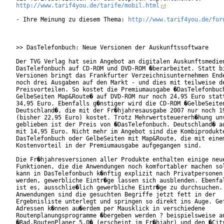
http://www.tarif4you.de/tarife/mobil.html
- Ihre Meinung zu diesem Thema: 
http://www.tarif4you.de/for
>> DasTelefonbuch: Neue Versionen der Auskunftssoftware

Der TVG Verlag hat sein Angebot an digitalen Auskunftsmedien
DasTelefonbuch auf CD-ROM und DVD-ROM �berarbeitet. Statt bi
Versionen bringt das Frankfurter Verzeichnisunternehmen Ende
noch drei Ausgaben auf den Markt - und dies mit teilweise de
Preisvorteilen. So kostet die Premiumausgabe �DasTelefonbuch
GelbeSeiten Map&Route� auf DVD-ROM nur noch 24,95 Euro statt
34,95 Euro. Ebenfalls g�nstiger wird die CD-ROM �GelbeSeiten
Deutschland�, die mit der Fr�hjahresausgabe 2007 nur noch 19
(bisher 22,95 Euro) kostet. Trotz Mehrwertsteuererh�hung unv
geblieben ist der Preis von �DasTelefonbuch. Deutschland� au
mit 14,95 Euro. Nicht mehr im Angebot sind die Kombiprodukte
DasTelefonbuch oder GelbeSeiten mit Map&Route, die mit einem
Kostenvorteil in der Premiumausgabe aufgegangen sind.       
Die Fr�hjahresversionen aller Produkte enthalten einige neue
Funktionen, die die Anwendungen noch komfortabler machen sol
kann in DasTelefonbuch k�nftig explizit nach Privatpersonen 
werden, gewerbliche Eintr�ge lassen sich ausblenden. Ebenfal
ist es, ausschlie�lich gewerbliche Eintr�ge zu durchsuchen. 
Anwendungen sind die gesuchten Begriffe jetzt fett in der

Ergebnisliste unterlegt und springen so direkt ins Auge. Gef
Adressen k�nnen au�erdem per Mausklick in verschiedene

Routenplanungsprogramme �bergeben werden ? beispielsweise an
�Rad.RoutenPlaner 5.0� (erscheint im Fr�hjahr) und den �City