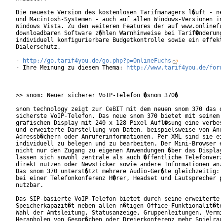
Die neueste Version des kostenlosen Tarifmanagers l�uft - ne
und Macintosh-Systemen - auch auf allen Windows-Versionen in
Windows Vista. Zu den weiteren Features der auf www.onlinefu
downloadbaren Software z�hlen Warnhinweise bei Tarif�nderung
individuell konfigurierbare Budgetkontrolle sowie ein effekt
Dialerschutz.     

- 
http://go.tarif4you.de/go.php?p=OnlineFuchs
- Ihre Meinung zu diesem Thema: 
http://www.tarif4you.de/for
>> snom: Neuer sicherer VoIP-Telefon �snom 370�

snom technology zeigt zur CeBIT mit dem neuen snom 370 das d
sicherste VoIP-Telefon. Das neue snom 370 bietet mit seinem 
grafischen Display mit 240 x 128 Pixel Aufl�sung eine verbes
und erweiterte Darstellung von Daten, beispielsweise von Anr
Adressb�chern oder Anruferinformationen. Per XML sind sie ei
individuell zu belegen und zu bearbeiten. Der Mini-Browser e
nicht nur den Zugang zu eigenen Anwendungen �ber das Display
lassen sich sowohl zentrale als auch �ffentliche Telefonverz
direkt nutzen oder Newsticker sowie andere Informationen anz
Das snom 370 unterst�tzt mehrere Audio-Ger�te gleichzeitig: 
bei einer Telefonkonferenz H�rer, Headset und Lautsprecher p
nutzbar.           

Das SIP-basierte VoIP-Telefon bietet durch seine erweiterte

Speicherkapazit�t neben allen n�tigen Office-Funktionalit�te
Wahl der Amtsleitung, Statusanzeige, Gruppenleitungen, Vermi
Heranholen von Gespr�chen oder Dreierkonferenz mehr Spielrau