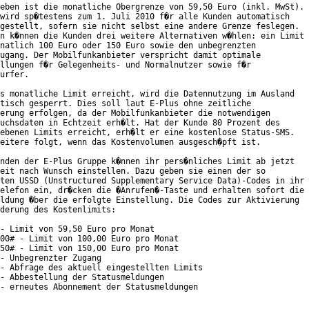
eben ist die monatliche Obergrenze von 59,50 Euro (inkl. MwSt).

wird sp�testens zum 1. Juli 2010 f�r alle Kunden automatisch

gestellt, sofern sie nicht selbst eine andere Grenze feslegen.

n k�nnen die Kunden drei weitere Alternativen w�hlen: ein Limit

natlich 100 Euro oder 150 Euro sowie den unbegrenzten

ugang. Der Mobilfunkanbieter verspricht damit optimale

llungen f�r Gelegenheits- und Normalnutzer sowie f�r

urfer.       

s monatliche Limit erreicht, wird die Datennutzung im Ausland

tisch gesperrt. Dies soll laut E-Plus ohne zeitliche

erung erfolgen, da der Mobilfunkanbieter die notwendigen

uchsdaten in Echtzeit erh�lt. Hat der Kunde 80 Prozent des

ebenen Limits erreicht, erh�lt er eine kostenlose Status-SMS.

eitere folgt, wenn das Kostenvolumen ausgesch�pft ist.     

nden der E-Plus Gruppe k�nnen ihr pers�nliches Limit ab jetzt

eit nach Wunsch einstellen. Dazu geben sie einen der so

ten USSD (Unstructured Supplementary Service Data)-Codes in ihr

elefon ein, dr�cken die �Anrufen�-Taste und erhalten sofort die

ldung �ber die erfolgte Einstellung. Die Codes zur Aktivierung

derung des Kostenlimits:

- Limit von 59,50 Euro pro Monat

00# - Limit von 100,00 Euro pro Monat

50# - Limit von 150,00 Euro pro Monat

- Unbegrenzter Zugang

- Abfrage des aktuell eingestellten Limits

- Abbestellung der Statusmeldungen

- erneutes Abonnement der Statusmeldungen
