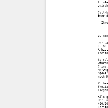
Anrufe
zwisch
Call-b
�ber d
- Ihre
>> 010
Der Ca
15.03.
Anbiet
Freita
So sol
w�hren
China,
Norweg
S�dafr
nach M
Zu bea
Freita
liegen
Alle g
Uhr un
(60/60
Tarifa