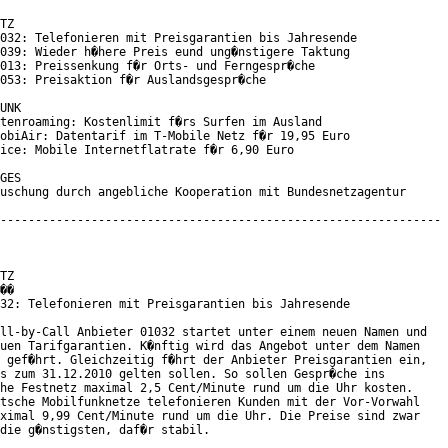
TZ

032: Telefonieren mit Preisgarantien bis Jahresende

039: Wieder h�here Preis eund ung�nstigere Taktung

013: Preissenkung f�r Orts- und Ferngespr�che

053: Preisaktion f�r Auslandsgespr�che

UNK

tenroaming: Kostenlimit f�rs Surfen im Ausland

obiAir: Datentarif im T-Mobile Netz f�r 19,95 Euro

ice: Mobile Internetflatrate f�r 6,90 Euro

GES

uschung durch angebliche Kooperation mit Bundesnetzagentur

---------------------------------------------------------------

TZ

��

32: Telefonieren mit Preisgarantien bis Jahresende

ll-by-Call Anbieter 01032 startet unter einem neuen Namen und

uen Tarifgarantien. K�nftig wird das Angebot unter dem Namen

 gef�hrt. Gleichzeitig f�hrt der Anbieter Preisgarantien ein,

s zum 31.12.2010 gelten sollen. So sollen Gespr�che ins

he Festnetz maximal 2,5 Cent/Minute rund um die Uhr kosten.

tsche Mobilfunknetze telefonieren Kunden mit der Vor-Vorwahl

ximal 9,99 Cent/Minute rund um die Uhr. Die Preise sind zwar

die g�nstigsten, daf�r stabil.
