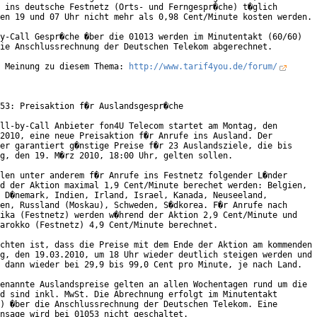
 ins deutsche Festnetz (Orts- und Ferngespr�che) t�glich

en 19 und 07 Uhr nicht mehr als 0,98 Cent/Minute kosten werden.

y-Call Gespr�che �ber die 01013 werden im Minutentakt (60/60)

ie Anschlussrechnung der Deutschen Telekom abgerechnet.

 Meinung zu diesem Thema: 
http://www.tarif4you.de/forum/
53: Preisaktion f�r Auslandsgespr�che

ll-by-Call Anbieter fon4U Telecom startet am Montag, den

2010, eine neue Preisaktion f�r Anrufe ins Ausland. Der

er garantiert g�nstige Preise f�r 23 Auslandsziele, die bis

g, den 19. M�rz 2010, 18:00 Uhr, gelten sollen.

len unter anderem f�r Anrufe ins Festnetz folgender L�nder

d der Aktion maximal 1,9 Cent/Minute berechet werden: Belgien,

 D�nemark, Indien, Irland, Israel, Kanada, Neuseeland,

en, Russland (Moskau), Schweden, S�dkorea. F�r Anrufe nach

ika (Festnetz) werden w�hrend der Aktion 2,9 Cent/Minute und

arokko (Festnetz) 4,9 Cent/Minute berechnet.

chten ist, dass die Preise mit dem Ende der Aktion am kommenden

g, den 19.03.2010, um 18 Uhr wieder deutlich steigen werden und

 dann wieder bei 29,9 bis 99,0 Cent pro Minute, je nach Land.

enannte Auslandspreise gelten an allen Wochentagen rund um die

d sind inkl. MwSt. Die Abrechnung erfolgt im Minutentakt

) �ber die Anschlussrechnung der Deutschen Telekom. Eine

nsage wird bei 01053 nicht geschaltet.
