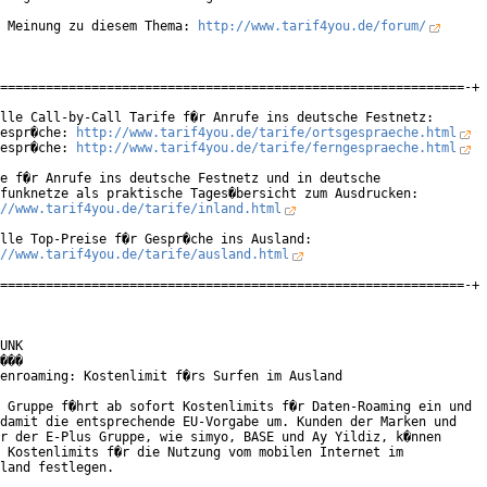
 Meinung zu diesem Thema: 
http://www.tarif4you.de/forum/
=============================================================-+

lle Call-by-Call Tarife f�r Anrufe ins deutsche Festnetz:

espr�che: 
http://www.tarif4you.de/tarife/ortsgespraeche.html
espr�che: 
http://www.tarif4you.de/tarife/ferngespraeche.html
e f�r Anrufe ins deutsche Festnetz und in deutsche

funknetze als praktische Tages�bersicht zum Ausdrucken:

//www.tarif4you.de/tarife/inland.html
lle Top-Preise f�r Gespr�che ins Ausland:

//www.tarif4you.de/tarife/ausland.html
=============================================================-+

UNK

���

enroaming: Kostenlimit f�rs Surfen im Ausland

 Gruppe f�hrt ab sofort Kostenlimits f�r Daten-Roaming ein und

damit die entsprechende EU-Vorgabe um. Kunden der Marken und

r der E-Plus Gruppe, wie simyo, BASE und Ay Yildiz, k�nnen

 Kostenlimits f�r die Nutzung vom mobilen Internet im

land festlegen.    
