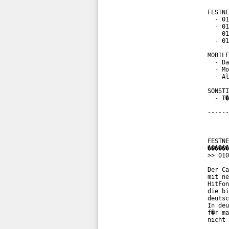
FESTNE
  - 01
  - 01
  - 01
  - 01
MOBILF
  - Da
  - Mo
  - Al
SONSTI
  - T�
------
FESTNE
������
>> 010
Der Ca
mit ne
HitFon
die bi
deutsc
In deu
f�r ma
nicht 