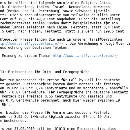
ers betroffen sind folgende Anrufziele: Belgien, China,

rk, Griechenland, Indien, Israel, Neuseeland, Norwegen,

nd (Moskau und St. Petersburg) sowie Schweden (jeweils

tz). Hier wurden Minutenpreise von teilweise deutlich unter

Cent auf 19,9 bis 49,9 Cent angehoben. Durch die Umstellung

rechnungstaktes zahlen Kunden damit beispielsweise f�r ein

unden langes Telefonat nach China, Festnetz, statt 0,4 Cent

,5 Cent, nach Indien, Festnetz, statt 1,1 Cent nun 199,5 Cent.

kteuellen Preise finden Sie auch in unseren Tarif�bersichten

tp://www.tarif4you.de/tarife/
 . Die Abrechnung erfolgt �ber di
ussrechnung der Deutschen Telekom.

 Meinung zu diesem Thema: 
http://www.tarif4you.de/forum/
13: Preissenkung f�r Orts- und Ferngespr�che

hat zum Wochenende die Preise f�r Call-by-Call ins deutsche

tz gesenkt. Ortsgespr�che kosten damit montags bis freitags

en 19 und 07 Uhr 0,74 Cent/Minute und am Wochenende - ebenfalls

Uhr - 0,87 Cent/Minute. F�r Ferngespr�che ins deutsche Festnetz

 montags bis freitags 0,55 Cent/Minute und samstags und

gs 0,75 Cent/Minute berechnet, auch hier wieder zwischen 19

 Uhr.

er bleiben die Preise f�r Anrufe ins deutsche Festnetz

ndert: 8,95 Cent/Minute t�glich zwischen 07 und 19 Uhr,

m Wochenende.

is zum 31.03.2010 gilt bei 01013 eine Preisgarantie, dass
