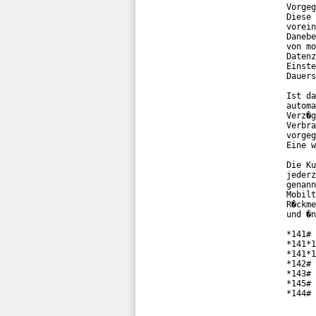
Vorgeg
Diese 
vorein
Danebe
von mo
Datenz
Einste
Dauers
Ist da
automa
Verz�g
Verbra
vorgeg
Eine w
Die Ku
jederz
genann
Mobilt
R�ckme
und �n
*141# 
*141*1
*141*1
*142# 
*143# 
*145# 
*144# 