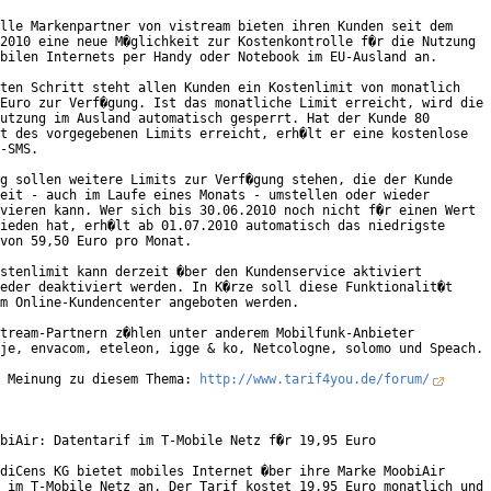
lle Markenpartner von vistream bieten ihren Kunden seit dem

2010 eine neue M�glichkeit zur Kostenkontrolle f�r die Nutzung

bilen Internets per Handy oder Notebook im EU-Ausland an.

ten Schritt steht allen Kunden ein Kostenlimit von monatlich

Euro zur Verf�gung. Ist das monatliche Limit erreicht, wird die

utzung im Ausland automatisch gesperrt. Hat der Kunde 80

t des vorgegebenen Limits erreicht, erh�lt er eine kostenlose

-SMS.

g sollen weitere Limits zur Verf�gung stehen, die der Kunde

eit - auch im Laufe eines Monats - umstellen oder wieder

vieren kann. Wer sich bis 30.06.2010 noch nicht f�r einen Wert

ieden hat, erh�lt ab 01.07.2010 automatisch das niedrigste

von 59,50 Euro pro Monat.

stenlimit kann derzeit �ber den Kundenservice aktiviert

eder deaktiviert werden. In K�rze soll diese Funktionalit�t

m Online-Kundencenter angeboten werden.

tream-Partnern z�hlen unter anderem Mobilfunk-Anbieter

je, envacom, eteleon, igge & ko, Netcologne, solomo und Speach.

 Meinung zu diesem Thema: 
http://www.tarif4you.de/forum/
biAir: Datentarif im T-Mobile Netz f�r 19,95 Euro

diCens KG bietet mobiles Internet �ber ihre Marke MoobiAir

 im T-Mobile Netz an. Der Tarif kostet 19,95 Euro monatlich und
