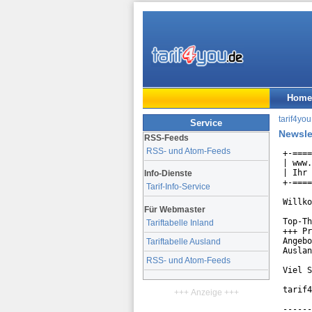
Home
tarif4you
Service
Newsle
RSS-Feeds
RSS- und Atom-Feeds
+-====
| www.
| Ihr 
Info-Dienste
+-====
Tarif-Info-Service
Willko
Für Webmaster
Top-Th
Tariftabelle Inland
+++ Pr
Angebo
Tariftabelle Ausland
Auslan
RSS- und Atom-Feeds
Viel S
tarif4
+++ Anzeige +++
------