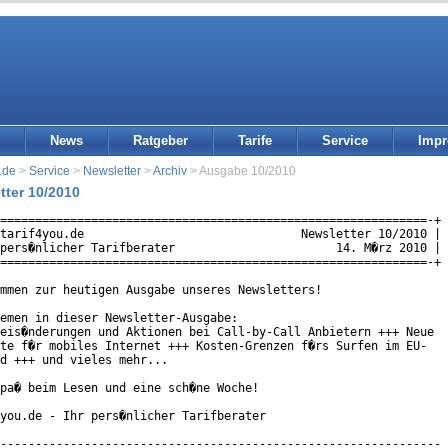
News
Ratgeber
Tarife
Service
Imp
.de
>
Service
>
Newsletter
>
Archiv
> Ausgabe 10/2010
tter 10/2010
=============================================================-+

tarif4you.de                               Newsletter 10/2010 |

pers�nlicher Tarifberater                       14. M�rz 2010 |

=============================================================-+

mmen zur heutigen Ausgabe unseres Newsletters!

emen in dieser Newsletter-Ausgabe:

eis�nderungen und Aktionen bei Call-by-Call Anbietern +++ Neue

te f�r mobiles Internet +++ Kosten-Grenzen f�rs Surfen im EU-

d +++ und vieles mehr...

pa� beim Lesen und eine sch�ne Woche!

you.de - Ihr pers�nlicher Tarifberater

---------------------------------------------------------------
