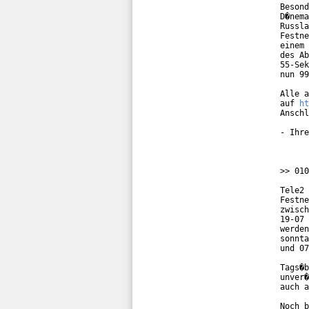
Besond
D�nema
Russla
Festne
einem 
des Ab
55-Sek
nun 99
Alle a
auf 
ht
Anschl
- Ihre
>> 010
Tele2 
Festne
zwisch
19-07 
werden
sonnta
und 07
Tags�b
unver�
auch a
Noch b