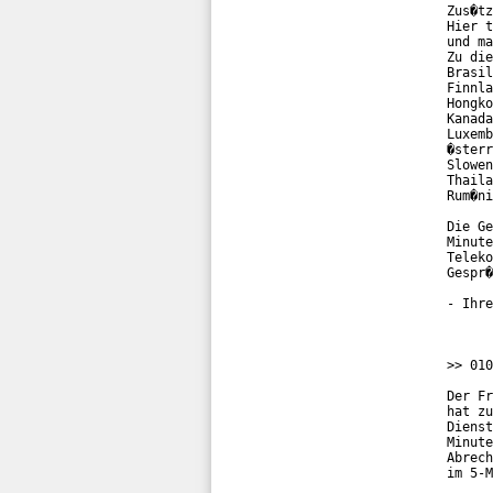
Zus�tz
Hier t
und ma
Zu die
Brasil
Finnla
Hongko
Kanada
Luxemb
�sterr
Slowen
Thaila
Rum�ni
Die Ge
Minute
Teleko
Gespr�
- Ihre
>> 010
Der Fr
hat zu
Dienst
Minute
Abrech
im 5-M