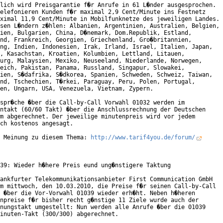
lich wird Preisgarantie f�r Anrufe in 61 L�nder ausgesprochen.

elefonieren Kunden f�r maximal 2,9 Cent/Minute ins Festnetz

ximal 11,9 Cent/Minute in Mobilfunknetze des jeweiligen Landes.

sen L�ndern z�hlen: Albanien, Argentinien, Australien, Belgien,

ien, Bulgarien, China, D�nemark, Dom.Republik, Estland,

nd, Frankreich, Georgien, Griechenland, Gro�britannien,

ng, Indien, Indonesien, Irak, Irland, Israel, Italien, Japan,

, Kasachstan, Kroatien, Kolumbien, Lettland, Litauen,

urg, Malaysien, Mexiko, Neuseeland, Niederlande, Norwegen,

eich, Pakistan, Panama, Russland, Singapur, Slowakei,

ien, S�dafrika, S�dkorea, Spanien, Schweden, Schweiz, Taiwan,

nd, Tschechien, T�rkei, Paraguay, Peru, Polen, Portugal,

en, Ungarn, USA, Venezuela, Vietnam, Zypern.            

spr�che �ber die Call-by-Call Vorwahl 01032 werden im

ntakt (60/60 Takt) �ber die Anschlussrechnung der Deutschen

m abgerechnet. Der jeweilige minutenpreis wird vor jedem

ch kostenos angesagt.   

 Meinung zu diesem Thema: 
http://www.tarif4you.de/forum/
39: Wieder h�here Preis eund ung�nstigere Taktung

ankfurter Telekommunikationsanbieter First Communication GmbH

m mittwoch, den 10.03.2010, die Preise f�r seinen Call-by-Call

 �ber die Vor-Vorwahl 01039 wieder erh�ht. Neben h�heren

npreise f�r bisher recht g�nstige 11 Ziele wurde auch der

nungstakt umgestellt: Nun werden alle Anrufe �ber die 01039

inuten-Takt (300/300) abgerechnet.
