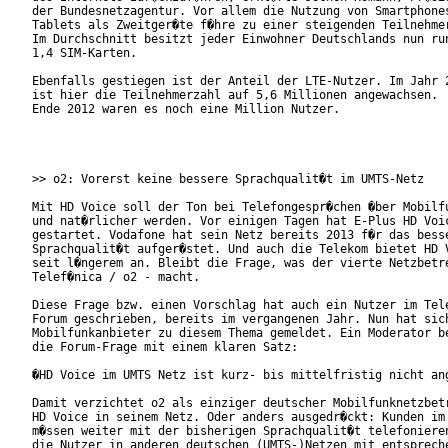
der Bundesnetzagentur. Vor allem die Nutzung von Smartphones
Tablets als Zweitger�te f�hre zu einer steigenden Teilnehmer
Im Durchschnitt besitzt jeder Einwohner Deutschlands nun run
1,4 SIM-Karten.

Ebenfalls gestiegen ist der Anteil der LTE-Nutzer. Im Jahr 2
ist hier die Teilnehmerzahl auf 5,6 Millionen angewachsen.

Ende 2012 waren es noch eine Million Nutzer.

>> o2: Vorerst keine bessere Sprachqualit�t im UMTS-Netz

Mit HD Voice soll der Ton bei Telefongespr�chen �ber Mobilfu
und nat�rlicher werden. Vor einigen Tagen hat E-Plus HD Voic
gestartet. Vodafone hat sein Netz bereits 2013 f�r das besse
Sprachqualit�t aufger�stet. Und auch die Telekom bietet HD V
seit l�ngerem an. Bleibt die Frage, was der vierte Netzbetre
Telef�nica / o2 - macht.

Diese Frage bzw. einen Vorschlag hat auch ein Nutzer im Tele
Forum geschrieben, bereits im vergangenen Jahr. Nun hat sich
Mobilfunkanbieter zu diesem Thema gemeldet. Ein Moderator be
die Forum-Frage mit einem klaren Satz:

�HD Voice im UMTS Netz ist kurz- bis mittelfristig nicht ang
Damit verzichtet o2 als einziger deutscher Mobilfunknetzbetr
HD Voice in seinem Netz. Oder anders ausgedr�ckt: Kunden im 
m�ssen weiter mit der bisherigen Sprachqualit�t telefonieren
die Nutzer in anderen deutschen (UMTS-)Netzen mit entspreche