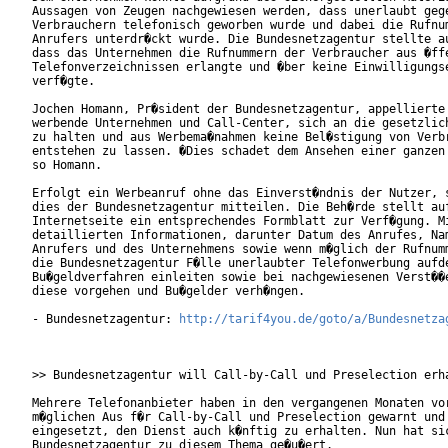
Aussagen von Zeugen nachgewiesen werden, dass unerlaubt gege
Verbrauchern telefonisch geworben wurde und dabei die Rufnum
Anrufers unterdr�ckt wurde. Die Bundesnetzagentur stellte au
dass das Unternehmen die Rufnummern der Verbraucher aus �ffe
Telefonverzeichnissen erlangte und �ber keine Einwilligungse
verf�gte.

Jochen Homann, Pr�sident der Bundesnetzagentur, appellierte 
werbende Unternehmen und Call-Center, sich an die gesetzlich
zu halten und aus Werbema�nahmen keine Bel�stigung von Verbr
entstehen zu lassen. �Dies schadet dem Ansehen einer ganzen 
so Homann.

Erfolgt ein Werbeanruf ohne das Einverst�ndnis der Nutzer, s
dies der Bundesnetzagentur mitteilen. Die Beh�rde stellt auf
Internetseite ein entsprechendes Formblatt zur Verf�gung. Mi
detaillierten Informationen, darunter Datum des Anrufes, Nam
Anrufers und des Unternehmens sowie wenn m�glich der Rufnumm
die Bundesnetzagentur F�lle unerlaubter Telefonwerbung aufde
Bu�geldverfahren einleiten sowie bei nachgewiesenen Verst��e
diese vorgehen und Bu�gelder verh�ngen.

- Bundesnetzagentur: 
http://tarif4you.de/goto/a/Bundesnetza
>> Bundesnetzagentur will Call-by-Call und Preselection erha
Mehrere Telefonanbieter haben in den vergangenen Monaten vor
m�glichen Aus f�r Call-by-Call und Preselection gewarnt und 
eingesetzt, den Dienst auch k�nftig zu erhalten. Nun hat sic
Bundesnetzagentur zu diesem Thema ge�u�ert.
