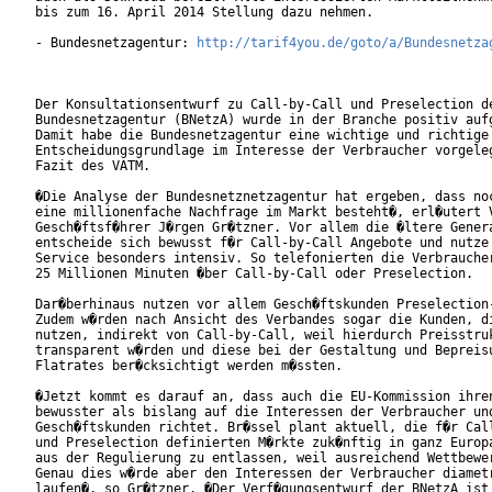
bis zum 16. April 2014 Stellung dazu nehmen.

- Bundesnetzagentur: 
http://tarif4you.de/goto/a/Bundesnetza
Der Konsultationsentwurf zu Call-by-Call und Preselection de
Bundesnetzagentur (BNetzA) wurde in der Branche positiv aufg
Damit habe die Bundesnetzagentur eine wichtige und richtige

Entscheidungsgrundlage im Interesse der Verbraucher vorgeleg
Fazit des VATM.

�Die Analyse der Bundesnetznetzagentur hat ergeben, dass noc
eine millionenfache Nachfrage im Markt besteht�, erl�utert V
Gesch�ftsf�hrer J�rgen Gr�tzner. Vor allem die �ltere Genera
entscheide sich bewusst f�r Call-by-Call Angebote und nutze 
Service besonders intensiv. So telefonierten die Verbraucher
25 Millionen Minuten �ber Call-by-Call oder Preselection.

Dar�berhinaus nutzen vor allem Gesch�ftskunden Preselection-
Zudem w�rden nach Ansicht des Verbandes sogar die Kunden, di
nutzen, indirekt von Call-by-Call, weil hierdurch Preisstruk
transparent w�rden und diese bei der Gestaltung und Bepreisu
Flatrates ber�cksichtigt werden m�ssten.

�Jetzt kommt es darauf an, dass auch die EU-Kommission ihren
bewusster als bislang auf die Interessen der Verbraucher und
Gesch�ftskunden richtet. Br�ssel plant aktuell, die f�r Call
und Preselection definierten M�rkte zuk�nftig in ganz Europa
aus der Regulierung zu entlassen, weil ausreichend Wettbewer
Genau dies w�rde aber den Interessen der Verbraucher diametr
laufen�, so Gr�tzner. �Der Verf�gungsentwurf der BNetzA ist 