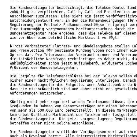
Die Bundesnetzagentur beabsichtigt, die Telekom Deutschland 
zuk�nftig zu verpflichten, Call-by-Call und Preselection an 
Anschl�ssen zuzulassen. Dies sieht ein jetzt ver�ffentlichte
Entscheidungsentwurf vor, in dem die Rahmenbedingungen f�r d
Regulierung der Festnetz-Endkundenanschl�sse festgelegt werd
Eine turnusm��ig vorgenommenen Marktuntersuchung durch die

Bundesnetzagentur habe ergeben, dass die Telekom auf diesem 
wie vor �ber eine betr�chtliche Marktmacht verf�gt.

�Trotz verbreiteter Flatrate- und B�ndelangebote stellen Cal
und Preselection f�r bestimmte Kundengruppen noch immer eine
Option dar. Die Interessen der Verbraucherinnen und Verbrauc
die tats�chliche Nachfrage rechtfertigen es daher nicht, die
Wahlm�glichkeiten schon jetzt aufzuheben�, erl�uterte Jochen
Pr�sident der Bundesnetzagentur.

Die Entgelte f�r Telefonanschl�sse bei der Telekom sollen eb
bisher einer nachtr�glichen Regulierung unterliegen. Danach 
die Bundesnetzagentur die Entgelte, wenn Anhaltspunkte daf�r
dass sie missbr�uchlich sind und daher nicht den gesetzliche
Anforderungen entsprechen.

K�nftig nicht mehr reguliert werden Telefonanschl�sse, die d
Gro�kunden im Rahmen von Gesamtvertr�gen mit einem Jahresnet
von mehr als 500.000 Euro bereitstellt. In diesem Marktsegme
keine betr�chtliche Marktmacht der Telekom mehr festgestellt
die Bundesnetzagentur. Die jetzt vorgeschlagenen Regulierung
betreffen daher nicht solche Anschl�sse.

Die Bundesnetzagentur stellt den Verf�gungsentwurf auf ihrer
auch als Download bereit. Alle interessierten Marktteilnehme