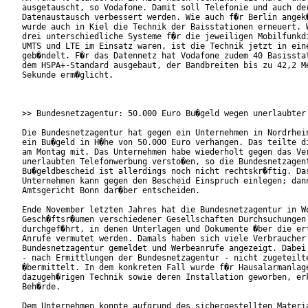
ausgetauscht, so Vodafone. Damit soll Telefonie und auch der
Datenaustausch verbessert werden. Wie auch f�r Berlin angek�
wurde auch in Kiel die Technik der Baisstationen erneuert. W
drei unterschiedliche Systeme f�r die jeweiligen Mobilfunkdi
UMTS und LTE im Einsatz waren, ist die Technik jetzt in eine
geb�ndelt. F�r das Datennetz hat Vodafone zudem 40 Basisstat
dem HSPA+-Standard ausgebaut, der Bandbreiten bis zu 42,2 Me
Sekunde erm�glicht.

>> Bundesnetzagentur: 50.000 Euro Bu�geld wegen unerlaubter 
Die Bundesnetzagentur hat gegen ein Unternehmen in Nordrhein
ein Bu�geld in H�he von 50.000 Euro verhangen. Das teilte di
am Montag mit. Das Unternehmen habe wiederholt gegen das Ver
unerlaubten Telefonwerbung versto�en, so die Bundesnetzagent
Bu�geldbescheid ist allerdings noch nicht rechtskr�ftig. Das
Unternehmen kann gegen den Bescheid Einspruch einlegen; dann
Amtsgericht Bonn dar�ber entscheiden.

Ende November letzten Jahres hat die Bundesnetzagentur in Wo
Gesch�ftsr�umen verschiedener Gesellschaften Durchsuchungen

durchgef�hrt, in denen Unterlagen und Dokumente �ber die erf
Anrufe vermutet werden. Damals haben sich viele Verbraucher 
Bundesnetzagentur gemeldet und Werbeanrufe angezeigt. Dabei 
- nach Ermittlungen der Bundesnetzagentur - nicht zugeteilte
�bermittelt. In dem konkreten Fall wurde f�r Hausalarmanlage
dazugeh�rigen Technik sowie deren Installation geworben, erk
Beh�rde.

Dem Unternehmen konnte aufgrund des sichergestellten Materia