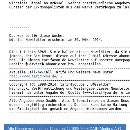
wichtiges Signal an Br�ssel, verbraucherfreundliche Angebote
Gunsten der Ex-Monopolisten aus dem Markt verdr�ngen zu lass
----------

Das war es f�r diese Woche.

N�chtes Newsletter erscheint am 30. M�rz 2014.

~~~~~~~~~~~~~~~~~~~~~~~~~~~~~~~~~~~~~~~~~~~~~~~~~~~~~~~~~~~~
Dies ist kein SPAM! Sie erhalten diesen Newsletter, da Sie o
jemand, der Sie kennt, diesen auf Ihre E-Mail-Adresse abonni
hat. Sie k�nnen tarif4you.de Newsletter auf unserer Homepage
Bereich �Service� abonnieren bzw. abbestellen.

~~~~~~~~~~~~~~~~~~~~~~~~~~~~~~~~~~~~~~~~~~~~~~~~~~~~~~~~~~~~
http://www.tarif4you.de/
~~~~~~~~~~~~~~~~~~~~~~~~~~~~~~~~~~~~~~~~~~~~~~~~~~~~~~~~~~~~
Copyright (C) 1998-2014, tarif4you.de , D�sseldorf

Nachdruck, Ver�ffentlichung und Weitergabe dieses Newsletter
hiermit nur unter Angabe der Quelle (www.tarif4you.de) erlau
~~~~~~~~~~~~~~~~~~~~~~~~~~~~~~~~~~~~~~~~~~~~~~~~~~~~~~~~~~~~
Alle Angaben ohne Gew�hr. Alle Informationen in diesem Newsl
wurden sorgf�ltig recherchiert. Dennoch kann keine Haftung f
die Richtigkeit der gemachten Angaben �bernommen werden.

Alle Rechte vorbehalten. Copyright © 1998-2026
DAIR Media // A.G.