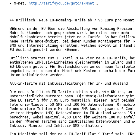
- M-net: 
http://tarif4you.de/goto/a/Mnet
>> Drillisch: Neue EU-Roaming-Tarife ab 7,95 Euro pro Monat

W�hrend in der EU �ber die Abschaffung von Romaing-Preisen f
Mobilfunkkunden noch gesprochen wird, bereiten immer mehr

Mobilfunkanbieter bereits jetzt neue Tarife. So hat Drillisc
neue Tarife angek�ndigt, bei denen Kunden Kontingente f�r Te
SMS und Internetnutzung erhalten, welches sowohl im Inland a
EU-Ausland genutzt werden k�nnen.

Drillisch startet zum 1. April 2014 vier neue EU-Tarife, bei
enthaltenen Inklusiv-Einheiten gleicherma�en im Inland und a
EU-L�ndern gelten. F�r Bestandskunden werden neue Tarifoptio
angeboten, mit denen die Mobilfunk-Kosten innerhalb der Euro
Union kalkulierbar werden.

All-in-Tarife mit Inklusivleistungen f�r In- und Ausland

Die neuen Drillisch EU-Tarife richten sich, wie �blich, an

unterschiedliche Nutzergruppen. F�r Wenig-Telefonierer gibt 
den EU Tarif S f�r 7,95 Euro monatlich. Dieser Tarif beinhal
Telefonie-Minuten, 50 SMS und 100 MB Datenvolumen f�r mobile
Jede weitere Telefonie-Minute und SMS kosten jeweils 6 Cent.
weitere Megabyte (MB) Datenvolumen im EU-Ausland werden 15 C
berechnet, wobei maximal 4,50 Euro f�r weitere 100 MB anfall
In den h�heren Tarifen sind zus�tzliches Datenvolumen und we
Inklsuiv-Minuten und Inklusiv-SMS enthalten.

Ein Highlight soll der neue EU-Tarif Flat S Tarif sein. F�r 