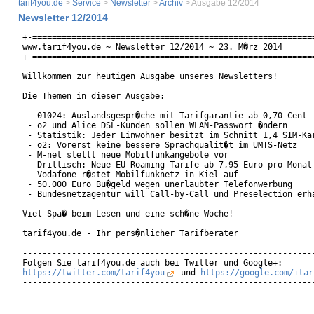
tarif4you.de
>
Service
>
Newsletter
>
Archiv
> Ausgabe 12/2014
Newsletter 12/2014
+-==========================================================
www.tarif4you.de ~ Newsletter 12/2014 ~ 23. M�rz 2014

+-==========================================================
Willkommen zur heutigen Ausgabe unseres Newsletters!

Die Themen in dieser Ausgabe:

 - 01024: Auslandsgespr�che mit Tarifgarantie ab 0,70 Cent

 - o2 und Alice DSL-Kunden sollen WLAN-Passwort �ndern

 - Statistik: Jeder Einwohner besitzt im Schnitt 1,4 SIM-Kar
 - o2: Vorerst keine bessere Sprachqualit�t im UMTS-Netz

 - M-net stellt neue Mobilfunkangebote vor

 - Drillisch: Neue EU-Roaming-Tarife ab 7,95 Euro pro Monat

 - Vodafone r�stet Mobilfunknetz in Kiel auf

 - 50.000 Euro Bu�geld wegen unerlaubter Telefonwerbung

 - Bundesnetzagentur will Call-by-Call und Preselection erha
Viel Spa� beim Lesen und eine sch�ne Woche!

tarif4you.de - Ihr pers�nlicher Tarifberater

------------------------------------------------------------
https://twitter.com/tarif4you
 und 
https://google.com/+tar
------------------------------------------------------------