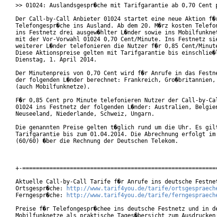
>> 01024: Auslandsgespr�che mit Tarifgarantie ab 0,70 Cent p
Der Call-by-Call Anbieter 01024 startet eine neue Aktion f�r
Telefongespr�che ins Ausland. Ab dem 20. M�rz kosten Telefon
ins Festnetz drei ausgew�hlter L�nder sowie ins Mobilfunknet
mit der Vor-Vorwahl 01024 0,70 Cent/Minute. Ins Festnetz sie
weiterer L�nder telefonieren die Nutzer f�r 0,85 Cent/Minute
Diese Aktionspreise gelten mit Tarifgarantie bis einschlie�l
Dienstag, 1. April 2014.

Der Minutenpreis von 0,70 Cent wird f�r Anrufe in das Festne
der folgenden L�nder berechnet: Frankreich, Gro�britannien, 
(auch Mobilfunknetze).

F�r 0,85 Cent pro Minute telefonieren Nutzer der Call-by-Cal
01024 ins Festnetz der folgenden L�nder: Australien, Belgien
Neuseeland, Niederlande, Schweiz, Ungarn.

Die genannten Preise gelten t�glich rund um die Uhr. Es gilt
Tarifgarantie bis zum 01.04.2014. Die Abrechnung erfolgt im 
(60/60) �ber die Rechnung der Deutschen Telekom.

+-==========================================================
Aktuelle Call-by-Call Tarife f�r Anrufe ins deutsche Festnet
Ortsgespr�che: 
http://www.tarif4you.de/tarife/ortsgespraech
Ferngespr�che: 
http://www.tarif4you.de/tarife/ferngespraech
Preise f�r Telefongespr�chee ins deutsche Festnetz und in de