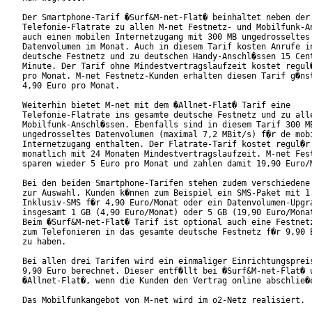
Der Smartphone-Tarif �Surf&M-net-Flat� beinhaltet neben der

Telefonie-Flatrate zu allen M-net Festnetz- und Mobilfunk-An
auch einen mobilen Internetzugang mit 300 MB ungedrosseltes

Datenvolumen im Monat. Auch in diesem Tarif kosten Anrufe in
deutsche Festnetz und zu deutschen Handy-Anschl�ssen 15 Cent
Minute. Der Tarif ohne Mindestvertragslaufzeit kostet regul�
pro Monat. M-net Festnetz-Kunden erhalten diesen Tarif g�nst
4,90 Euro pro Monat.

Weiterhin bietet M-net mit dem �Allnet-Flat� Tarif eine

Telefonie-Flatrate ins gesamte deutsche Festnetz und zu alle
Mobilfunk-Anschl�ssen. Ebenfalls sind in diesem Tarif 300 MB
ungedrosseltes Datenvolumen (maximal 7,2 MBit/s) f�r de mobi
Internetzugang enthalten. Der Flatrate-Tarif kostet regul�r 
monatlich mit 24 Monaten Mindestvertragslaufzeit. M-net Fest
sparen wieder 5 Euro pro Monat und zahlen damit 19,90 Euro/M
Bei den beiden Smartphone-Tarifen stehen zudem verschiedene 
zur Auswahl. Kunden k�nnen zum Beispiel ein SMS-Paket mit 1.
Inklusiv-SMS f�r 4,90 Euro/Monat oder ein Datenvolumen-Upgra
insgesamt 1 GB (4,90 Euro/Monat) oder 5 GB (19,90 Euro/Monat
Beim �Surf&M-net-Flat� Tarif ist optional auch eine Festnetz
zum Telefonieren in das gesamte deutsche Festnetz f�r 9,90 E
zu haben.

Bei allen drei Tarifen wird ein einmaliger Einrichtungspreis
9,90 Euro berechnet. Dieser entf�llt bei �Surf&M-net-Flat� u
�Allnet-Flat�, wenn die Kunden den Vertrag online abschlie�e
Das Mobilfunkangebot von M-net wird im o2-Netz realisiert.
