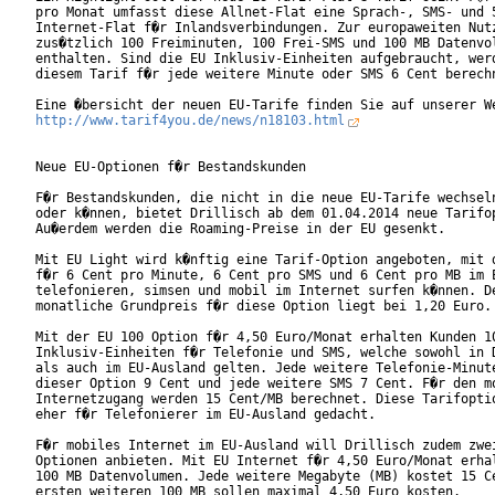
pro Monat umfasst diese Allnet-Flat eine Sprach-, SMS- und 5
Internet-Flat f�r Inlandsverbindungen. Zur europaweiten Nutz
zus�tzlich 100 Freiminuten, 100 Frei-SMS und 100 MB Datenvol
enthalten. Sind die EU Inklusiv-Einheiten aufgebraucht, werd
diesem Tarif f�r jede weitere Minute oder SMS 6 Cent berechn
http://www.tarif4you.de/news/n18103.html
Neue EU-Optionen f�r Bestandskunden

F�r Bestandskunden, die nicht in die neue EU-Tarife wechseln
oder k�nnen, bietet Drillisch ab dem 01.04.2014 neue Tarifop
Au�erdem werden die Roaming-Preise in der EU gesenkt.

Mit EU Light wird k�nftig eine Tarif-Option angeboten, mit d
f�r 6 Cent pro Minute, 6 Cent pro SMS und 6 Cent pro MB im E
telefonieren, simsen und mobil im Internet surfen k�nnen. De
monatliche Grundpreis f�r diese Option liegt bei 1,20 Euro.

Mit der EU 100 Option f�r 4,50 Euro/Monat erhalten Kunden 10
Inklusiv-Einheiten f�r Telefonie und SMS, welche sowohl in D
als auch im EU-Ausland gelten. Jede weitere Telefonie-Minute
dieser Option 9 Cent und jede weitere SMS 7 Cent. F�r den mo
Internetzugang werden 15 Cent/MB berechnet. Diese Tarifoptio
eher f�r Telefonierer im EU-Ausland gedacht.

F�r mobiles Internet im EU-Ausland will Drillisch zudem zwei
Optionen anbieten. Mit EU Internet f�r 4,50 Euro/Monat erhal
100 MB Datenvolumen. Jede weitere Megabyte (MB) kostet 15 Ce
ersten weiteren 100 MB sollen maximal 4,50 Euro kosten.
