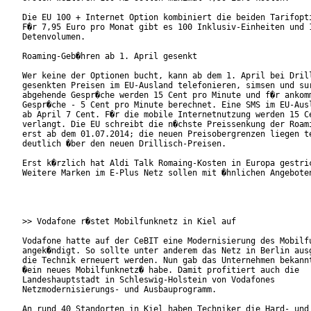
Die EU 100 + Internet Option kombiniert die beiden Tarifopti
F�r 7,95 Euro pro Monat gibt es 100 Inklusiv-Einheiten und 1
Detenvolumen.

Roaming-Geb�hren ab 1. April gesenkt

Wer keine der Optionen bucht, kann ab dem 1. April bei Drill
gesenkten Preisen im EU-Ausland telefonieren, simsen und sur
abgehende Gespr�che werden 15 Cent pro Minute und f�r ankomm
Gespr�che - 5 Cent pro Minute berechnet. Eine SMS im EU-Ausl
ab April 7 Cent. F�r die mobile Internetnutzung werden 15 Ce
verlangt. Die EU schreibt die n�chste Preissenkung der Roami
erst ab dem 01.07.2014; die neuen Preisobergrenzen liegen te
deutlich �ber den neuen Drillisch-Preisen.

Erst k�rzlich hat Aldi Talk Romaing-Kosten in Europa gestric
Weitere Marken im E-Plus Netz sollen mit �hnlichen Angeboten
>> Vodafone r�stet Mobilfunknetz in Kiel auf

Vodafone hatte auf der CeBIT eine Modernisierung des Mobilfu
angek�ndigt. So sollte unter anderem das Netz in Berlin ausg
die Technik erneuert werden. Nun gab das Unternehmen bekannt
�ein neues Mobilfunknetz� habe. Damit profitiert auch die

Landeshauptstadt in Schleswig-Holstein von Vodafones

Netzmodernisierungs- und Ausbauprogramm.

An rund 40 Standorten in Kiel haben Techniker die Hard- und 