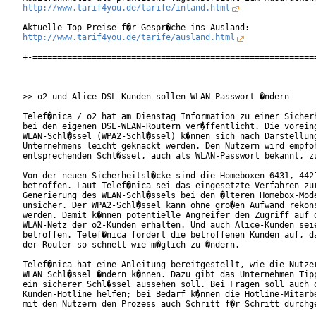
http://www.tarif4you.de/tarife/inland.html
http://www.tarif4you.de/tarife/ausland.html
+-==========================================================
>> o2 und Alice DSL-Kunden sollen WLAN-Passwort �ndern

Telef�nica / o2 hat am Dienstag Information zu einer Sicherh
bei den eigenen DSL-WLAN-Routern ver�ffentlicht. Die voreing
WLAN-Schl�ssel (WPA2-Schl�ssel) k�nnen sich nach Darstellung
Unternehmens leicht geknackt werden. Den Nutzern wird empfoh
entsprechenden Schl�ssel, auch als WLAN-Passwort bekannt, zu
Von der neuen Sicherheitsl�cke sind die Homeboxen 6431, 4421
betroffen. Laut Telef�nica sei das eingesetzte Verfahren zur
Generierung des WLAN-Schl�ssels bei den �lteren Homebox-Mode
unsicher. Der WPA2-Schl�ssel kann ohne gro�en Aufwand rekons
werden. Damit k�nnen potentielle Angreifer den Zugriff auf d
WLAN-Netz der o2-Kunden erhalten. Und auch Alice-Kunden seie
betroffen. Telef�nica fordert die betroffenen Kunden auf, da
der Router so schnell wie m�glich zu �ndern.

Telef�nica hat eine Anleitung bereitgestellt, wie die Nutzer
WLAN Schl�ssel �ndern k�nnen. Dazu gibt das Unternehmen Tipp
ein sicherer Schl�ssel aussehen soll. Bei Fragen soll auch d
Kunden-Hotline helfen; bei Bedarf k�nnen die Hotline-Mitarbe
mit den Nutzern den Prozess auch Schritt f�r Schritt durchge