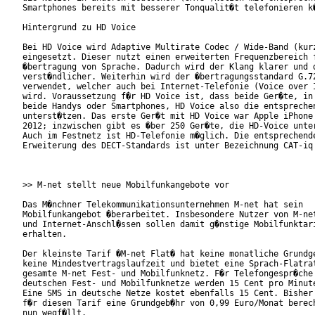
Smartphones bereits mit besserer Tonqualit�t telefonieren k�
Hintergrund zu HD Voice

Bei HD Voice wird Adaptive Multirate Codec / Wide-Band (kurz
eingesetzt. Dieser nutzt einen erweiterten Frequenzbereich f
�bertragung von Sprache. Dadurch wird der Klang klarer und d
verst�ndlicher. Weiterhin wird der �bertragungsstandard G.72
verwendet, welcher auch bei Internet-Telefonie (Voice over I
wird. Voraussetzung f�r HD Voice ist, dass beide Ger�te, in 
beide Handys oder Smartphones, HD Voice also die entsprechen
unterst�tzen. Das erste Ger�t mit HD Voice war Apple iPhone 
2012; inzwischen gibt es �ber 250 Ger�te, die HD-Voice unter
Auch im Festnetz ist HD-Telefonie m�glich. Die entsprechende
Erweiterung des DECT-Standards ist unter Bezeichnung CAT-iq 
>> M-net stellt neue Mobilfunkangebote vor

Das M�nchner Telekommunikationsunternehmen M-net hat sein

Mobilfunkangebot �berarbeitet. Insbesondere Nutzer von M-net
und Internet-Anschl�ssen sollen damit g�nstige Mobilfunktari
erhalten.

Der kleinste Tarif �M-net Flat� hat keine monatliche Grundge
keine Mindestvertragslaufzeit und bietet eine Sprach-Flatrat
gesamte M-net Fest- und Mobilfunknetz. F�r Telefongespr�che 
deutschen Fest- und Mobilfunknetze werden 15 Cent pro Minute
Eine SMS in deutsche Netze kostet ebenfalls 15 Cent. Bisher 
f�r diesen Tarif eine Grundgeb�hr von 0,99 Euro/Monat berech
nun wegf�llt.
