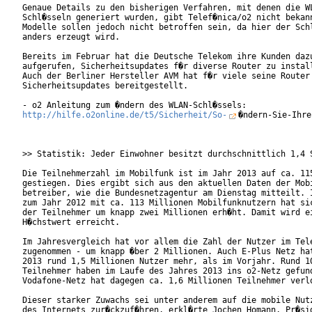
Genaue Details zu den bisherigen Verfahren, mit denen die WL
Schl�sseln generiert wurden, gibt Telef�nica/o2 nicht bekann
Modelle sollen jedoch nicht betroffen sein, da hier der Schl
anders erzeugt wird.

Bereits im Februar hat die Deutsche Telekom ihre Kunden dazu
aufgerufen, Sicherheitsupdates f�r diverse Router zu install
Auch der Berliner Hersteller AVM hat f�r viele seine Router

Sicherheitsupdates bereitgestellt.

http://hilfe.o2online.de/t5/Sicherheit/So-
�ndern-Sie-Ihre
>> Statistik: Jeder Einwohner besitzt durchschnittlich 1,4 S
Die Teilnehmerzahl im Mobilfunk ist im Jahr 2013 auf ca. 115
gestiegen. Dies ergibt sich aus den aktuellen Daten der Mobi
betreiber, wie die Bundesnetzagentur am Dienstag mitteilt. I
zum Jahr 2012 mit ca. 113 Millionen Mobilfunknutzern hat sic
der Teilnehmer um knapp zwei Millionen erh�ht. Damit wird ei
H�chstwert erreicht. 

Im Jahresvergleich hat vor allem die Zahl der Nutzer im Tele
zugenommen - um knapp �ber 2 Millionen. Auch E-Plus Netz hat
2013 rund 1,5 Millionen Nutzer mehr, als im Vorjahr. Rund 10
Teilnehmer haben im Laufe des Jahres 2013 ins o2-Netz gefund
Vodafone-Netz hat dagegen ca. 1,6 Millionen Teilnehmer verlo
Dieser starker Zuwachs sei unter anderem auf die mobile Nutz
des Internets zur�ckzuf�hren, erkl�rte Jochen Homann, Pr�sid