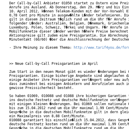
Der Call-by-Call Anbieter 01050 startet zu Ostern eine Preis
Anrufe ins Ausland. Ab Donnerstag, den 29. M�rz und bis Eins
10. April 2012, k�nnen Telekom-Kunden mit der Vor-Vorwahl 01
0,78 Cent pro Minute in ausgew�hlte L�nder telefonieren. Die
gilt in diesem Zeitraum t�glich rund um die Uhr f�r Anrufe i
folgender L�nder: Australien, Belgien, D�nemark, Griechenlan
Luxemburg, Polen, Schweiz, T�rkei und Ungarn. F�r Anrufe in 
Mobilfunknetze dieser L�nder werden h�here Preise berechnet.
Aktionspreise gilt zudem eine Preisgarantie. Die Abrechnung 
Minutentakt (60/60) �ber die Anschlussrechnung der Deutschen
- Ihre Meinung zu diesem Thema: 
http://www.tarif4you.de/for
>> Neue Call-by-Call Preisgarantien im April

Zum Start in den neuen Monat gibt es wieder �nderungen bei C
Preisgarantien. Einige bisherige Angebote sind abgelaufen da
einige Anibeter ihre Preisgarantien verl�ngert oder neu aufg
dass zumindest bei einigen Anbietern und Anrufzielen auch im
gewisse Preissicherheit besteht.

So haben 01069, 010088 und 01088 ihre bisherigen Garantien f
ins deutsche Festnetz und deutsche Mobilfunknetze verl�ngert
mit einigen kleinen �nderungen. Bei 01069 sollen nationale G
bis zum 15.04.2012 rund um die Uhr maximal 1,99 Cent/Minute 
Gespr�che in die deutschen Mobilfunknetze gilt in dern gleic
ein Maximalpreis von 8,88 Cent/Minute.

010088 garantiert bis einschlie�lich 15.04.2012, dass Gespr�
deutsche Festnetz kosten rund um die Uhr maximal 1,99 Cent/M
Gespr�che in die deutschen Mobilfunknetze rund um die Uhr
