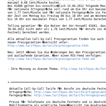
maximal 8,88 Cent/Minute kosten.

Bei 01088 gelten bis einschlie�lich 15.04.2012 folgende Maxi
F�r nationale Ortsgespr�che soll rund um die Uhr ein maximal
von 1,77 Cent/Minute und f�r nationale Ferngespr�che ins Fes
der Zeit von Montag bis Freitag 00 bis 18 Uhr und am Wochene
bis 19 Uhr ein maximaler Preis von 1,77 Cent/Minute berechne
Tellina garantier f�r die Nutzer der Vor-Vorwahl 01041, dass
30.04.2012 nicht mehr als 1,78 Cent/Minute f�r Anrufe ins de
Festnetz berechnet werden.

Alle aktuellen Call-by-Call Preisgarantien finden Sie auch i
http://www.tarif4you.de/tarife/preisgarantie.html
Neu: Jetzt k�nnen Sie die �nderungen bei den Preisgarantien,
http://www.tarif4you.de/tarife/preisgarantie.feed.xml
- Ihre Meinung zu diesem Thema: 
http://www.tarif4you.de/for
+-==========================================================
 Aktuelle Call-by-Call Tarife f�r Anrufe ins deutsche Festne
 Ortsgespr�che: 
http://www.tarif4you.de/tarife/ortsgespraec
 Ferngespr�che: 
http://www.tarif4you.de/tarife/ferngespraec
 Preise f�r Telefonate ins deutsche Festnetz und in deutsche
 Mobilfunknetze als praktische Tages�bersicht zum Ausdrucken