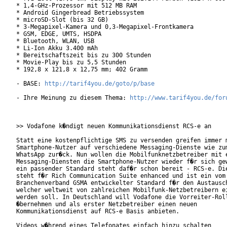
* 1,4-GHz-Prozessor mit 512 MB RAM

* Android Gingerbread Betriebssystem

* microSD-Slot (bis 32 GB)

* 3-Megapixel-Kamera und 0,3-Megapixel-Frontkamera

* GSM, EDGE, UMTS, HSDPA

* Bluetooth, WLAN, USB

* Li-Ion Akku 3.400 mAh

* Bereitschaftszeit bis zu 300 Stunden

* Movie-Play bis zu 5,5 Stunden

* 192,8 x 121,8 x 12,75 mm; 402 Gramm

- BASE: 
http://tarif4you.de/goto/p/base
- Ihre Meinung zu diesem Thema: 
http://www.tarif4you.de/for
>> Vodafone k�ndigt neuen Kommunikationsdienst RCS-e an

Statt eine kostenpflichtige SMS zu versenden greifen immer m
Smartphone-Nutzer auf verschiedene Messaging-Dienste wie zum
WhatsApp zur�ck. Nun wollen die Mobilfunknetzbetreiber mit e
Messaging-Diensten die Smartphone-Nutzer wieder f�r sich gew
ein passender Standard steht daf�r schon bereit - RCS-e. Die
steht f�r Rich Communication Suite enhanced und ist ein vom

Branchenverband GSMA entwickelter Standard f�r den Austausch
welcher weltweit von zahlreichen Mobilfunk-Netzbetreibern ei
werden soll. In Deutschland will Vodafone die Vorreiter-Roll
�bernehmen und als erster Netzbetreiber einen neuen

Kommunikationsdienst auf RCS-e Basis anbieten.

Videos w�hrend eines Telefonates einfach hinzu schalten
