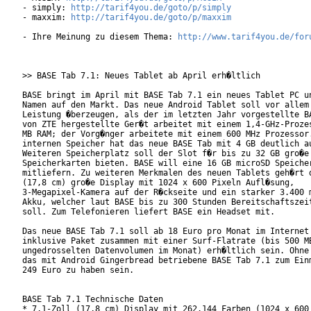
- simply: 
http://tarif4you.de/goto/p/simply
- maxxim: 
http://tarif4you.de/goto/p/maxxim
- Ihre Meinung zu diesem Thema: 
http://www.tarif4you.de/for
>> BASE Tab 7.1: Neues Tablet ab April erh�ltlich

BASE bringt im April mit BASE Tab 7.1 ein neues Tablet PC un
Namen auf den Markt. Das neue Android Tablet soll vor allem 
Leistung �berzeugen, als der im letzten Jahr vorgestellte BA
von ZTE hergestellte Ger�t arbeitet mit einem 1,4-GHz-Prozes
MB RAM; der Vorg�nger arbeitete mit einem 600 MHz Prozessor.
internen Speicher hat das neue BASE Tab mit 4 GB deutlich au
Weiteren Speicherplatz soll der Slot f�r bis zu 32 GB gro�e 
Speicherkarten bieten. BASE will eine 16 GB microSD Speicher
mitliefern. Zu weiteren Merkmalen des neuen Tablets geh�rt d
(17,8 cm) gro�e Display mit 1024 x 600 Pixeln Aufl�sung,

3-Megapixel-Kamera auf der R�ckseite und ein starker 3.400 m
Akku, welcher laut BASE bis zu 300 Stunden Bereitschaftszeit
soll. Zum Telefonieren liefert BASE ein Headset mit.

Das neue BASE Tab 7.1 soll ab 18 Euro pro Monat im Internet 
inklusive Paket zusammen mit einer Surf-Flatrate (bis 500 MB
ungedrosselten Datenvolumen im Monat) erh�ltlich sein. Ohne 
das mit Android Gingerbread betriebene BASE Tab 7.1 zum Einm
249 Euro zu haben sein.

BASE Tab 7.1 Technische Daten

* 7,1-Zoll (17,8 cm) Display mit 262.144 Farben (1024 x 600 