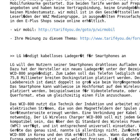
Mobilfunkmarke gestartet. Die beiden Tarife werden auf Prepa
angeboten und haben keine Vertragsbindung, keine Grundgeb�hr
keinen Mindestumsatz. wir mobil ist in den Gesch�ftsstellen 
Leserl�den der WAZ Mediengruppe, in ausgew�hlten Pressefachg
in den E-Plus Shops sowie online erh�ltlich.

- wir mobil: 
http://tarif4you.de/goto/p/wirmobil
- Ihre Meinung zu diesem Thema: 
http://www.tarif4you.de/for
>> LG k�ndigt kabelloses Ladeger�t f�r Smartphones an

LG will den Nutzern seiner Smartphones drahtloses Aufladen e
Dazu hat der Hersteller ein neues Ladeger�t unter der Bezeic
WCD-800 angek�ndigt. Zum Laden soll das Telefon lediglich ob
75,8 Millimeter breiten Dockingstation platziert werden. Der
Ladebereich ist damit doppelt so gro� wie beim Vorg�ngermode
Das Smartphone kann wahlweise im Hochformat auf dem Wireless
platziert werden, beispielsweise f�r Videotelefonate, oder a
Querformat, etwa um gleichzeitig einen Film anzuschauen.

Das WCD-800 nutzt die Technik der Induktion und arbeitet mit
elektrischen Str�men, die von den Magnetfeldern der Spulen a
Ger�teunterseite erzeugt werden. Eine Verbindung per Kabel i
notwendig. Der LG Wireless Charger WCD-800 soll mit jedem Ge
kompatibel sein, das �ber den Qi Standard des Wireless Power
(WPC) verf�gt, und ist entsprechend universell einsetzbar. W
Ger�te das genau sind, nannte LG allerdings nicht. Zun�chst 
WCD-800 in Korea und den USA erh�ltlich sein. Wann das Ger�t
Europa angeboten wird un zu welchen Preisen, lie� LG ebenfal