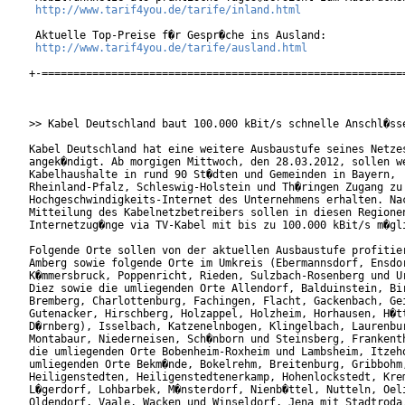
http://www.tarif4you.de/tarife/inland.html
 Aktuelle Top-Preise f�r Gespr�che ins Ausland:

http://www.tarif4you.de/tarife/ausland.html
+-==========================================================
>> Kabel Deutschland baut 100.000 kBit/s schnelle Anschl�sse
Kabel Deutschland hat eine weitere Ausbaustufe seines Netzes
angek�ndigt. Ab morgigen Mittwoch, den 28.03.2012, sollen we
Kabelhaushalte in rund 90 St�dten und Gemeinden in Bayern,

Rheinland-Pfalz, Schleswig-Holstein und Th�ringen Zugang zu

Hochgeschwindigkeits-Internet des Unternehmens erhalten. Nac
Mitteilung des Kabelnetzbetreibers sollen in diesen Regionen
Internetzug�nge via TV-Kabel mit bis zu 100.000 kBit/s m�gli
Folgende Orte sollen von der aktuellen Ausbaustufe profitier
Amberg sowie folgende Orte im Umkreis (Ebermannsdorf, Ensdor
K�mmersbruck, Poppenricht, Rieden, Sulzbach-Rosenberg und Ur
Diez sowie die umliegenden Orte Allendorf, Balduinstein, Bir
Bremberg, Charlottenburg, Fachingen, Flacht, Gackenbach, Gei
Gutenacker, Hirschberg, Holzappel, Holzheim, Horhausen, H�tt
D�rnberg), Isselbach, Katzenelnbogen, Klingelbach, Laurenbur
Montabaur, Niederneisen, Sch�nborn und Steinsberg, Frankenth
die umliegenden Orte Bobenheim-Roxheim und Lambsheim, Itzeho
umliegenden Orte Bekm�nde, Bokelrehm, Breitenburg, Gribbohm,
Heiligenstedten, Heiligenstedtenerkamp, Hohenlockstedt, Krem
L�gerdorf, Lohbarbek, M�nsterdorf, Nienb�ttel, Nutteln, Oeli
Oldendorf, Vaale, Wacken und Winseldorf, Jena mit Stadtroda,