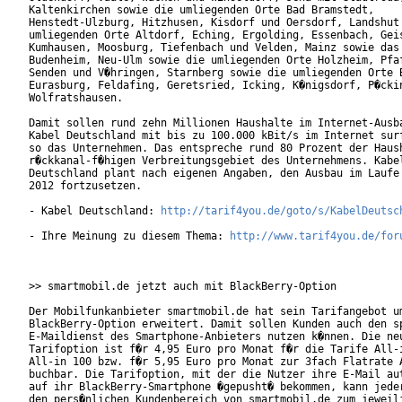
Kaltenkirchen sowie die umliegenden Orte Bad Bramstedt,

Henstedt-Ulzburg, Hitzhusen, Kisdorf und Oersdorf, Landshut 
umliegenden Orte Altdorf, Eching, Ergolding, Essenbach, Geis
Kumhausen, Moosburg, Tiefenbach und Velden, Mainz sowie das 
Budenheim, Neu-Ulm sowie die umliegenden Orte Holzheim, Pfaf
Senden und V�hringen, Starnberg sowie die umliegenden Orte B
Eurasburg, Feldafing, Geretsried, Icking, K�nigsdorf, P�ckin
Wolfratshausen.

Damit sollen rund zehn Millionen Haushalte im Internet-Ausba
Kabel Deutschland mit bis zu 100.000 kBit/s im Internet surf
so das Unternehmen. Das entspreche rund 80 Prozent der Haush
r�ckkanal-f�higen Verbreitungsgebiet des Unternehmens. Kabel
Deutschland plant nach eigenen Angaben, den Ausbau im Laufe 
2012 fortzusetzen.

- Kabel Deutschland: 
http://tarif4you.de/goto/s/KabelDeutsc
- Ihre Meinung zu diesem Thema: 
http://www.tarif4you.de/for
>> smartmobil.de jetzt auch mit BlackBerry-Option

Der Mobilfunkanbieter smartmobil.de hat sein Tarifangebot um
BlackBerry-Option erweitert. Damit sollen Kunden auch den sp
E-Maildienst des Smartphone-Anbieters nutzen k�nnen. Die neu
Tarifoption ist f�r 4,95 Euro pro Monat f�r die Tarife All-i
All-in 100 bzw. f�r 5,95 Euro pro Monat zur 3fach Flatrate A
buchbar. Die Tarifoption, mit der die Nutzer ihre E-Mail aut
auf ihr BlackBerry-Smartphone �gepusht� bekommen, kann jeder
den pers�nlichen Kundenbereich von smartmobil.de zum jeweili