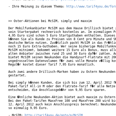
- Ihre Meinung zu diesem Thema: 
http://www.tarif4you.de/for
>> Oster-Aktionen bei McSIM, simply und maxxim

Der Mobilfunkanbieter McSIM aus dem Hause Drillisch bietet z
sein Starterpaket rechnerisch kostenlos an. Im einmaligen Pr
4,95 Euro sind schon 5 Euro Startguthaben enthalten. Dieses 
k�nnen Sie als Kunde zu Preisen von 8 Cent pro Minute und SM
deutsche Netze nutzen. Zus�tzlich packt McSIM in das Fr�hlin
noch 15 Euro Extra-Guthaben. Wer seine bisherige Mobilfunknu
McSIM mitnimmt, bekommt weitere 15 Euro als Bonus, muss alle
alten Anbieter zwischen rund 25 und 30 Euro daf�r zahlen. Au
bietet McSIM seinen Neukunden die Handysurf-Flatrate mit 200
ungedrosselten Datenvolumen f�r zwei volle Monate v�llig kos
Regul�r kostet dieser Tarif 7,95 Euro monatlich.

Auch zwei andere Drillisch-Marken haben zu Ostern Neukunden-
gestartet.

Bei simply k�nnen Kunden, die sich bis zum 12. April 2012 f�
Paket-Tarif All-in M oder den Flatrate-Tarif f�r alle Netze 
entscheiden, die Anschlussgeb�hr von 9,95 Euro sparen.

Eine �hnliche Neukunden-Aktion bietet auch maxxim zu Ostern 
Bei den Paket-Tarifen MaxxFree 100 und MaxxFree 200 wird bis
12. April 2012 auch kein Anschlusspreis berechnet; Neukunden
so einmalig 9,95 Euro.

- McSIM: 
http://tarif4you.de/goto/p/McSIM