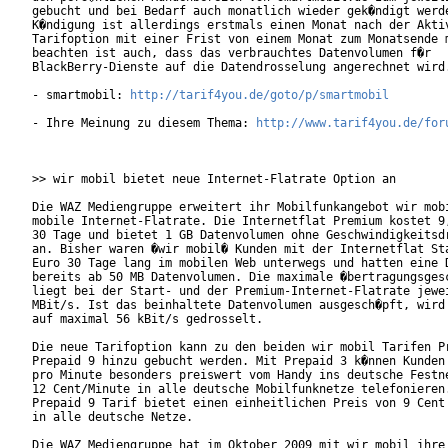
gebucht und bei Bedarf auch monatlich wieder gek�ndigt werde
K�ndigung ist allerdings erstmals einen Monat nach der Aktiv
Tarifoption mit einer Frist von einem Monat zum Monatsende m
beachten ist auch, dass das verbrauchtes Datenvolumen f�r

BlackBerry-Dienste auf die Datendrosselung angerechnet wird.
- smartmobil: 
http://tarif4you.de/goto/p/smartmobil
- Ihre Meinung zu diesem Thema: 
http://www.tarif4you.de/for
>> wir mobil bietet neue Internet-Flatrate Option an

Die WAZ Mediengruppe erweitert ihr Mobilfunkangebot wir mobi
mobile Internet-Flatrate. Die Internetflat Premium kostet 9,
30 Tage und bietet 1 GB Datenvolumen ohne Geschwindigkeitsdr
an. Bisher waren �wir mobil� Kunden mit der Internetflat Sta
Euro 30 Tage lang im mobilen Web unterwegs und hatten eine D
bereits ab 50 MB Datenvolumen. Die maximale �bertragungsgesc
liegt bei der Start- und der Premium-Internet-Flatrate jewei
MBit/s. Ist das beinhaltete Datenvolumen ausgesch�pft, wird 
auf maximal 56 kBit/s gedrosselt.

Die neue Tarifoption kann zu den beiden wir mobil Tarifen Pr
Prepaid 9 hinzu gebucht werden. Mit Prepaid 3 k�nnen Kunden 
pro Minute besonders preiswert vom Handy ins deutsche Festne
12 Cent/Minute in alle deutsche Mobilfunknetze telefonieren.
Prepaid 9 Tarif bietet einen einheitlichen Preis von 9 Cent 
in alle deutsche Netze.

Die WAZ Mediengruppe hat im Oktober 2009 mit wir mobil ihre 