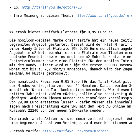
- LG: 
http://tarif4you.de/goto/a/LG
- Ihre Meinung zu diesem Thema: 
http://www.tarif4you.de/for
>> crash bietet Dreifach-Flatrate f�r 9,95 Euro an

Die mobilcom-debitel Marke crash tarife hat ein neues zeitli
begrenztes Angebot gestartet. Diesal wird der Flat M Tarif z
einer Handy-Internet-Flatrate f�r 9,95 Euro monatlich angebo
Angebot im o2 Netz beinhaltet eine Flatrate zum Tleefonieren
deutsche Fesntetz sowie ins deutshce o2 Mobilfunknetz, eine 
Festnetzrufnummer sowie eine Flatrate f�r den mobilen Intern
mit dem Handy. Dieser wird nur f�r die ersten 300 MB Datenvo
Monat mit bis zu 7,2 Mbit/s angeboten; danach wird der Zugan
maximal 64 kBit/s gedrosselt.

Der monatliche Preis von 9,95 Euro f�r das Tarif-Paket gilt 
der Mindestvertragslaufzeit von 24 Monaten. Danach werden 34
monatlich f�r diese Tarifkombination berechnet. Wer diesen P
dritten Jahr nicht zahlen m�chte, sollte also rechtzeitig de
k�ndigen. Au�erdem k�nnen Kunden den einmaligen Anschlusspre
von 29,90 Euro erstatten lassen - daf�r m�ssen sie innerhalb
Tagen nach Freischaltung eine SMS mit dem Text AG Online an 
Kurzwahl 22240 von der neuen SIM-Karte senden.

Die crash-tarife Aktion ist wie immer zeitlich begrenzt. Au�
eine begrenzte Anzahl von Vertr�gen zu diesen Konditionen an
- crash tarife: 
http://tarif4you.de/goto/p/crash