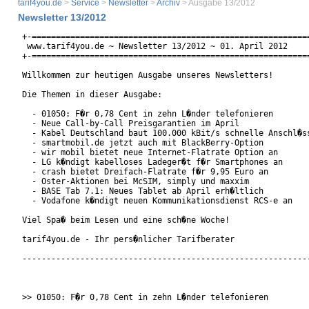
tarif4you.de
>
Service
>
Newsletter
>
Archiv
> Ausgabe 13/2012
Newsletter 13/2012
+-==========================================================
 www.tarif4you.de ~ Newsletter 13/2012 ~ 01. April 2012 

+-==========================================================
Willkommen zur heutigen Ausgabe unseres Newsletters!

Die Themen in dieser Ausgabe:

  - 01050: F�r 0,78 Cent in zehn L�nder telefonieren

  - Neue Call-by-Call Preisgarantien im April

  - Kabel Deutschland baut 100.000 kBit/s schnelle Anschl�ss
  - smartmobil.de jetzt auch mit BlackBerry-Option

  - wir mobil bietet neue Internet-Flatrate Option an

  - LG k�ndigt kabelloses Ladeger�t f�r Smartphones an

  - crash bietet Dreifach-Flatrate f�r 9,95 Euro an

  - Oster-Aktionen bei McSIM, simply und maxxim

  - BASE Tab 7.1: Neues Tablet ab April erh�ltlich

  - Vodafone k�ndigt neuen Kommunikationsdienst RCS-e an

Viel Spa� beim Lesen und eine sch�ne Woche!

tarif4you.de - Ihr pers�nlicher Tarifberater

------------------------------------------------------------
>> 01050: F�r 0,78 Cent in zehn L�nder telefonieren
