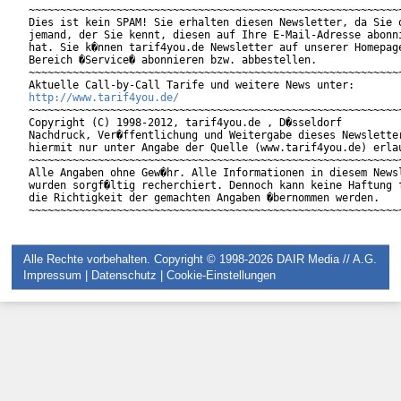
~~~~~~~~~~~~~~~~~~~~~~~~~~~~~~~~~~~~~~~~~~~~~~~~~~~~~~~~~~~~
Dies ist kein SPAM! Sie erhalten diesen Newsletter, da Sie o
jemand, der Sie kennt, diesen auf Ihre E-Mail-Adresse abonni
hat. Sie k�nnen tarif4you.de Newsletter auf unserer Homepage
Bereich �Service� abonnieren bzw. abbestellen.

~~~~~~~~~~~~~~~~~~~~~~~~~~~~~~~~~~~~~~~~~~~~~~~~~~~~~~~~~~~~
http://www.tarif4you.de/
~~~~~~~~~~~~~~~~~~~~~~~~~~~~~~~~~~~~~~~~~~~~~~~~~~~~~~~~~~~~
Copyright (C) 1998-2012, tarif4you.de , D�sseldorf

Nachdruck, Ver�ffentlichung und Weitergabe dieses Newsletter
hiermit nur unter Angabe der Quelle (www.tarif4you.de) erlau
~~~~~~~~~~~~~~~~~~~~~~~~~~~~~~~~~~~~~~~~~~~~~~~~~~~~~~~~~~~~
Alle Angaben ohne Gew�hr. Alle Informationen in diesem Newsl
wurden sorgf�ltig recherchiert. Dennoch kann keine Haftung f
die Richtigkeit der gemachten Angaben �bernommen werden.

Alle Rechte vorbehalten. Copyright © 1998-2026
DAIR Media // A.G.
Impressum
|
Datenschutz
|
Cookie-Einstellungen