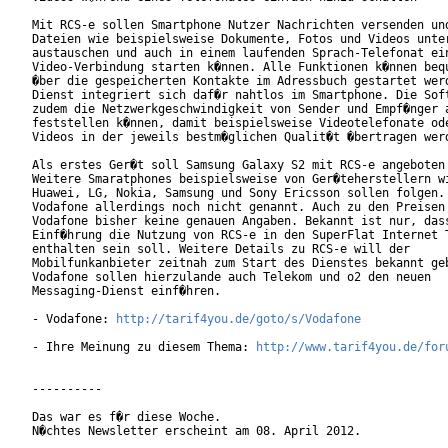
Mit RCS-e sollen Smartphone Nutzer Nachrichten versenden und
Dateien wie beispielsweise Dokumente, Fotos und Videos unter
austauschen und auch in einem laufenden Sprach-Telefonat ein
Video-Verbindung starten k�nnen. Alle Funktionen k�nnen bequ
�ber die gespeicherten Kontakte im Adressbuch gestartet werd
Dienst integriert sich daf�r nahtlos im Smartphone. Die Soft
zudem die Netzwerkgeschwindigkeit von Sender und Empf�nger a
feststellen k�nnen, damit beispielsweise Videotelefonate ode
Videos in der jeweils bestm�glichen Qualit�t �bertragen werd
Als erstes Ger�t soll Samsung Galaxy S2 mit RCS-e angeboten 
Weitere Smaratphones beispielsweise von Ger�teherstellern wi
Huawei, LG, Nokia, Samsung und Sony Ericsson sollen folgen. 
Vodafone allerdings noch nicht genannt. Auch zu den Preisen 
Vodafone bisher keine genauen Angaben. Bekannt ist nur, dass
Einf�hrung die Nutzung von RCS-e in den SuperFlat Internet T
enthalten sein soll. Weitere Details zu RCS-e will der

Mobilfunkanbieter zeitnah zum Start des Dienstes bekannt geb
Vodafone sollen hierzulande auch Telekom und o2 den neuen

Messaging-Dienst einf�hren.

- Vodafone: 
http://tarif4you.de/goto/s/Vodafone
- Ihre Meinung zu diesem Thema: 
http://www.tarif4you.de/for
----------

Das war es f�r diese Woche.

N�chtes Newsletter erscheint am 08. April 2012.
