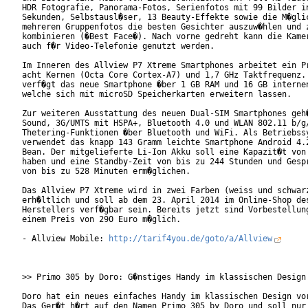
HDR Fotografie, Panorama-Fotos, Serienfotos mit 99 Bilder in
Sekunden, Selbstausl�ser, 13 Beauty-Effekte sowie die M�glic
mehreren Gruppenfotos die besten Gesichter auszuw�hlen und z
kombinieren (�Best Face�). Nach vorne gedreht kann die Kamer
auch f�r Video-Telefonie genutzt werden.

Im Inneren des Allview P7 Xtreme Smartphones arbeitet ein Pr
acht Kernen (Octa Core Cortex-A7) und 1,7 GHz Taktfrequenz. 
verf�gt das neue Smartphone �ber 1 GB RAM und 16 GB internen
welche sich mit microSD Speicherkarten erweitern lassen.

Zur weiteren Ausstattung des neuen Dual-SIM Smartphones geh�
Sound, 3G/UMTS mit HSPA+, Bluetooth 4.0 und WLAN 802.11 b/g/
Thetering-Funktionen �ber Bluetooth und WiFi. Als Betriebssy
verwendet das knapp 143 Gramm leichte Smartphone Android 4.2
Bean. Der mitgelieferte Li-Ion Akku soll eine Kapazit�t von 
haben und eine Standby-Zeit von bis zu 244 Stunden und Gespr
von bis zu 528 Minuten erm�glichen.

Das Allview P7 Xtreme wird in zwei Farben (weiss und schwarz
erh�ltlich und soll ab dem 23. April 2014 im Online-Shop des
Herstellers verf�gbar sein. Bereits jetzt sind Vorbestellung
einem Preis von 290 Euro m�glich.

- Allview Mobile: 
http://tarif4you.de/goto/a/Allview
>> Primo 305 by Doro: G�nstiges Handy im klassischen Design

Doro hat ein neues einfaches Handy im klassischen Design vor
Das Ger�t h�rt auf den Namen Primo 305 by Doro und soll nur 