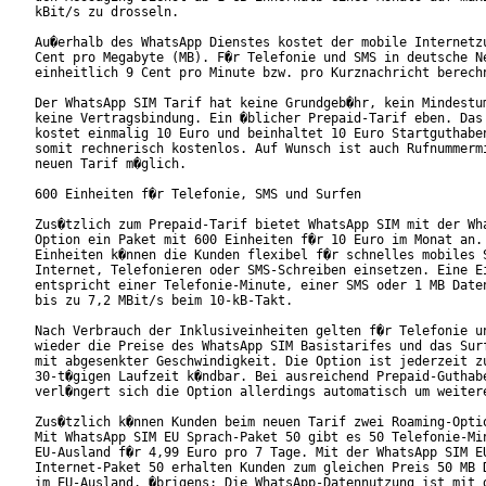
kBit/s zu drosseln.

Au�erhalb des WhatsApp Dienstes kostet der mobile Internetzu
Cent pro Megabyte (MB). F�r Telefonie und SMS in deutsche Ne
einheitlich 9 Cent pro Minute bzw. pro Kurznachricht berechn
Der WhatsApp SIM Tarif hat keine Grundgeb�hr, kein Mindestum
keine Vertragsbindung. Ein �blicher Prepaid-Tarif eben. Das 
kostet einmalig 10 Euro und beinhaltet 10 Euro Startguthaben
somit rechnerisch kostenlos. Auf Wunsch ist auch Rufnummermi
neuen Tarif m�glich.

600 Einheiten f�r Telefonie, SMS und Surfen

Zus�tzlich zum Prepaid-Tarif bietet WhatsApp SIM mit der Wha
Option ein Paket mit 600 Einheiten f�r 10 Euro im Monat an. 
Einheiten k�nnen die Kunden flexibel f�r schnelles mobiles S
Internet, Telefonieren oder SMS-Schreiben einsetzen. Eine Ei
entspricht einer Telefonie-Minute, einer SMS oder 1 MB Daten
bis zu 7,2 MBit/s beim 10-kB-Takt.

Nach Verbrauch der Inklusiveinheiten gelten f�r Telefonie un
wieder die Preise des WhatsApp SIM Basistarifes und das Surf
mit abgesenkter Geschwindigkeit. Die Option ist jederzeit zu
30-t�gigen Laufzeit k�ndbar. Bei ausreichend Prepaid-Guthabe
verl�ngert sich die Option allerdings automatisch um weitere
Zus�tzlich k�nnen Kunden beim neuen Tarif zwei Roaming-Optio
Mit WhatsApp SIM EU Sprach-Paket 50 gibt es 50 Telefonie-Min
EU-Ausland f�r 4,99 Euro pro 7 Tage. Mit der WhatsApp SIM EU
Internet-Paket 50 erhalten Kunden zum gleichen Preis 50 MB D
im EU-Ausland. �brigens: Die WhatsApp-Datennutzung ist mit d