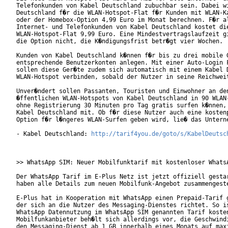
Telefonkunden von Kabel Deutschland zubuchbar sein. Dabei wi
Deutschland f�r die WLAN-Hotspot-Flat f�r Kunden mit WLAN-Ka
oder der Homebox-Option 4,99 Euro im Monat berechnen. F�r al
Internet- und Telefonkunden von Kabel Deutschland kostet die
WLAN-Hotspot-Flat 9,99 Euro. Eine Mindestvertragslaufzeit gi
die Option nicht, die K�ndigungsfrist betr�gt vier Wochen.

Kunden von Kabel Deutschland k�nnen f�r bis zu drei mobile G
entsprechende Benutzerkonten anlegen. Mit einer Auto-Login F
sollen diese Ger�te zudem sich automatisch mit einem Kabel D
WLAN-Hotspot verbinden, sobald der Nutzer in seine Reichweit
Unver�ndert sollen Passanten, Touristen und Einwohner an den
�ffentlichen WLAN-Hotspots von Kabel Deutschland in 90 WLAN-
ohne Registrierung 30 Minuten pro Tag gratis surfen k�nnen, 
Kabel Deutschland mit. Ob f�r diese Nutzer auch eine kostenp
Option f�r l�ngeres WLAN-Surfen geben wird, lie� das Unterne
- Kabel Deutschland: 
http://tarif4you.de/goto/s/KabelDeutsc
>> WhatsApp SIM: Neuer Mobilfunktarif mit kostenloser WhatsA
Der WhatsApp Tarif im E-Plus Netz ist jetzt offiziell gestar
haben alle Details zum neuen Mobilfunk-Angebot zusammengeste
E-Plus hat in Kooperation mit WhatsApp einen Prepaid-Tarif g
der sich an die Nutzer des Messaging-Dienstes richtet. So is
WhatsApp Datennutzung im WhatsApp SIM genannten Tarif kosten
Mobilfunkanbieter beh�lt sich allerdings vor, die Geschwindi
den Messaging-Dienst ab 1 GB innerhalb eines Monats auf maxi