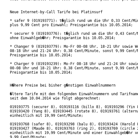
Neue Internet-by-Call Tarife bei Platinsurf

* safer 9 (019193771): t�glich rund um die Uhr 0,33 Cent/Min
plus 9,99 Cent pro Einwahl; Preisgarantie bis 10.05.2014;

* securer 9 (019193776): t�glich rund um die Uhr 0,43 Cent/M
ohne Einwahlgeb�hr; Preisgarantie bis 10.05.2014;

* Changer 9 (019193779): Mo-Fr 00-08 Uhr, 18-21 Uhr sowie Wo
08-18 Uhr und 21-24 Uhr: 0,38 Cent/Minute, sonst 9,99 Cent/M
Preisgarantie bis 10.05.2014;  

* Charger 9 (019193239): Mo-Fr 08-18 Uhr und 21-24 Uhr sowie
00-08 Uhr und 18-21 Uhr: 0,38 Cent/Minute, sonst 9,99 Cent/M
Preisgarantie bis 10.05.2014;  

H�here Preise bei bisher g�nstigen Einwahlnummern

�ltere Tarife mit den folgenden Einwahlnummern und Tarifname
seit dem 10.04.2014 wie folgt abgerechnet:

019193775 (securer 8), 019193116 (billo 8), 019193296 (Yin 8
019193420 (Yang 8), 019193445 (rotate 8), 019193761 (alterna
einheitlich mit 19,99 Cent/Minute;  

019193768 (safer 8), 019193298 (balu 8), 019193424 (Harold 8
019193427 (Maude 8), 019193763 (ring 2), 019193769 (circle 2
einheitlich mit 19,99 Cent/Minute und einer Einwahlgeb�hr vo
9,99 Cent/Minute;
