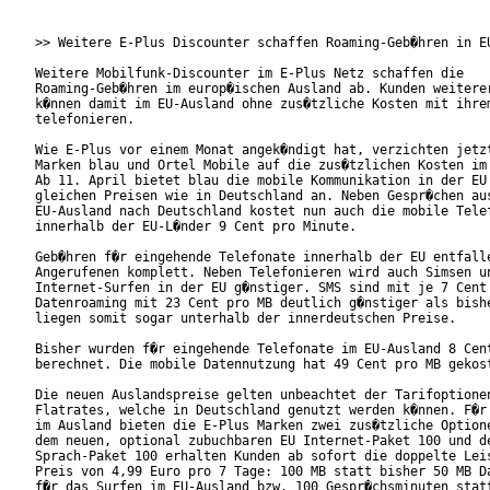
>> Weitere E-Plus Discounter schaffen Roaming-Geb�hren in EU
Weitere Mobilfunk-Discounter im E-Plus Netz schaffen die

Roaming-Geb�hren im europ�ischen Ausland ab. Kunden weiterer
k�nnen damit im EU-Ausland ohne zus�tzliche Kosten mit ihrem
telefonieren.

Wie E-Plus vor einem Monat angek�ndigt hat, verzichten jetzt
Marken blau und Ortel Mobile auf die zus�tzlichen Kosten im 
Ab 11. April bietet blau die mobile Kommunikation in der EU 
gleichen Preisen wie in Deutschland an. Neben Gespr�chen aus
EU-Ausland nach Deutschland kostet nun auch die mobile Telef
innerhalb der EU-L�nder 9 Cent pro Minute.

Geb�hren f�r eingehende Telefonate innerhalb der EU entfalle
Angerufenen komplett. Neben Telefonieren wird auch Simsen un
Internet-Surfen in der EU g�nstiger. SMS sind mit je 7 Cent 
Datenroaming mit 23 Cent pro MB deutlich g�nstiger als bishe
liegen somit sogar unterhalb der innerdeutschen Preise.

Bisher wurden f�r eingehende Telefonate im EU-Ausland 8 Cent
berechnet. Die mobile Datennutzung hat 49 Cent pro MB gekost
Die neuen Auslandspreise gelten unbeachtet der Tarifoptionen
Flatrates, welche in Deutschland genutzt werden k�nnen. F�r 
im Ausland bieten die E-Plus Marken zwei zus�tzliche Optione
dem neuen, optional zubuchbaren EU Internet-Paket 100 und de
Sprach-Paket 100 erhalten Kunden ab sofort die doppelte Leis
Preis von 4,99 Euro pro 7 Tage: 100 MB statt bisher 50 MB Da
f�r das Surfen im EU-Ausland bzw. 100 Gespr�chsminuten statt