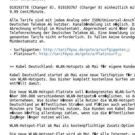
019193778 (Changer 8), 019193767 (Charger 8) einheitlich mit
9,99 Cent/Minute.

Alle Tarife sind mit jedem Analog oder ISDN/Universal-Anschl
Deutschen Telekom AG nutzbar. Kanalb�ndelung ist m�glich. Di
Abrechnung erfolgt im Minutentakt. Abgerechnet wird �ber die
Telefonrechnung der Deutschen Telekom AG. Eine Anmeldung ist
genannten Tarife nicht erforderlich. Es fallen keine Grundge
Mindestumsatz an.

- Surfgiganten: 
http://tarif4you.de/goto/a/surfgiganten
- Platinsurf: 
http://tarif4you.de/goto/a/Platinsurf
>> Kabel Deutschland: WLAN-Hotspots ab Mai f�r eigene Kunden
Kabel Deutschland startet ab Mai eine neue Tarifoption f�r d
von WLAN-Hotspots. Das bisher komplett kostenlose Surfen unt
entf�llt damit.

Die neue WLAN-Hotspot-Flatrate soll �unbegrenztes WLAN-Surfe
�ber 300.000 verschiedenen WLAN-Hotspots� erm�glichen, so da
Unternehmen. Wie bisher k�nnen alle Nutzer die WLAN-Hotspots
Deutschland an �ffentlichen Stra�en und Pl�tzen auch weiterh
Minuten pro Tag kostenfrei nutzen. Die Kunden von Kabel Deut
m�ssen k�nftig allerdings zahlen, wenn sie die �ffentlichen 
Zug�nge l�nger nutzen wollen.

WLAN-Hotspot-Flat ab Mai als kostenpflichtige Zusatz-Option

Die neue WLAN-Hotspot-Flat wird ab Mai f�r alle Internet- un