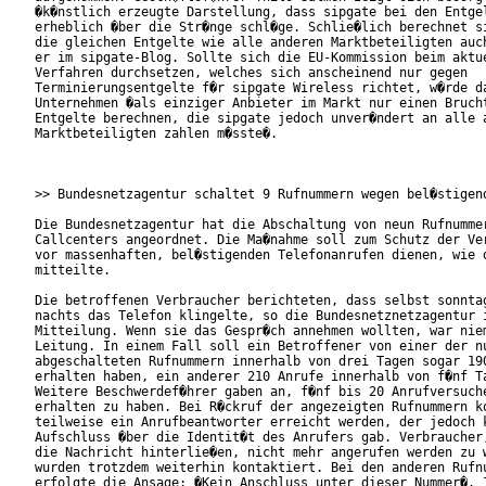
�k�nstlich erzeugte Darstellung, dass sipgate bei den Entgel
erheblich �ber die Str�nge schl�ge. Schlie�lich berechnet si
die gleichen Entgelte wie alle anderen Marktbeteiligten auch
er im sipgate-Blog. Sollte sich die EU-Kommission beim aktue
Verfahren durchsetzen, welches sich anscheinend nur gegen

Terminierungsentgelte f�r sipgate Wireless richtet, w�rde da
Unternehmen �als einziger Anbieter im Markt nur einen Brucht
Entgelte berechnen, die sipgate jedoch unver�ndert an alle a
Marktbeteiligten zahlen m�sste�.

>> Bundesnetzagentur schaltet 9 Rufnummern wegen bel�stigend
Die Bundesnetzagentur hat die Abschaltung von neun Rufnummer
Callcenters angeordnet. Die Ma�nahme soll zum Schutz der Ver
vor massenhaften, bel�stigenden Telefonanrufen dienen, wie d
mitteilte.

Die betroffenen Verbraucher berichteten, dass selbst sonntag
nachts das Telefon klingelte, so die Bundesnetznetzagentur i
Mitteilung. Wenn sie das Gespr�ch annehmen wollten, war niem
Leitung. In einem Fall soll ein Betroffener von einer der nu
abgeschalteten Rufnummern innerhalb von drei Tagen sogar 190
erhalten haben, ein anderer 210 Anrufe innerhalb von f�nf Ta
Weitere Beschwerdef�hrer gaben an, f�nf bis 20 Anrufversuche
erhalten zu haben. Bei R�ckruf der angezeigten Rufnummern ko
teilweise ein Anrufbeantworter erreicht werden, der jedoch k
Aufschluss �ber die Identit�t des Anrufers gab. Verbraucher,
die Nachricht hinterlie�en, nicht mehr angerufen werden zu w
wurden trotzdem weiterhin kontaktiert. Bei den anderen Rufnu
erfolgte die Ansage: �Kein Anschluss unter dieser Nummer�. I