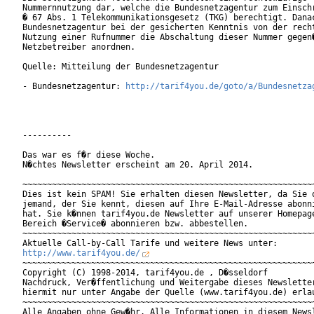
Nummernnutzung dar, welche die Bundesnetzagentur zum Einschr
� 67 Abs. 1 Telekommunikationsgesetz (TKG) berechtigt. Danac
Bundesnetzagentur bei der gesicherten Kenntnis von der recht
Nutzung einer Rufnummer die Abschaltung dieser Nummer gegen�
Netzbetreiber anordnen.

Quelle: Mitteilung der Bundesnetzagentur

- Bundesnetzagentur: 
http://tarif4you.de/goto/a/Bundesnetza
----------

Das war es f�r diese Woche.

N�chtes Newsletter erscheint am 20. April 2014.

~~~~~~~~~~~~~~~~~~~~~~~~~~~~~~~~~~~~~~~~~~~~~~~~~~~~~~~~~~~~
Dies ist kein SPAM! Sie erhalten diesen Newsletter, da Sie o
jemand, der Sie kennt, diesen auf Ihre E-Mail-Adresse abonni
hat. Sie k�nnen tarif4you.de Newsletter auf unserer Homepage
Bereich �Service� abonnieren bzw. abbestellen.

~~~~~~~~~~~~~~~~~~~~~~~~~~~~~~~~~~~~~~~~~~~~~~~~~~~~~~~~~~~~
http://www.tarif4you.de/
~~~~~~~~~~~~~~~~~~~~~~~~~~~~~~~~~~~~~~~~~~~~~~~~~~~~~~~~~~~~
Copyright (C) 1998-2014, tarif4you.de , D�sseldorf

Nachdruck, Ver�ffentlichung und Weitergabe dieses Newsletter
hiermit nur unter Angabe der Quelle (www.tarif4you.de) erlau
~~~~~~~~~~~~~~~~~~~~~~~~~~~~~~~~~~~~~~~~~~~~~~~~~~~~~~~~~~~~
Alle Angaben ohne Gew�hr. Alle Informationen in diesem Newsl