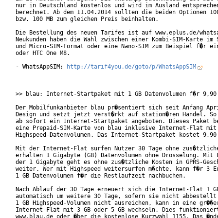
nur in Deutschland kostenlos und wird im Ausland entsprechen
berechnet. Ab dem 11.04.2014 sollten die beiden Optionen 100
bzw. 100 MB zum gleichen Preis beinhalten.

Die Bestellung des neuen Tarifes ist auf www.eplus.de/whatsa
Neukunden haben die Wahl zwischen einer Kombi-SIM-Karte im S
und Micro-SIM-Format oder eine Nano-SIM zum Beispiel f�r ein
oder HTC One M8.

- WhatsAppSIM: 
http://tarif4you.de/goto/p/WhatsAppSIM
>> blau: Internet-Startpaket mit 1 GB Datenvolumen f�r 9,90 
Der Mobilfunkanbieter blau pr�sentiert sich seit Anfang Apri
Design und setzt jetzt verst�rkt auf station�ren Handel. So 
ab sofort ein Internet-Startpaket angeboten. Dieses Paket be
eine Prepaid-SIM-Karte von blau inklusive Internet-Flat mit 
Highspeed-Datenvolumen. Das Internet-Startpaket kostet 9,90 
Mit der Internet-Flat surfen Nutzer 30 Tage ohne zus�tzliche
erhalten 1 Gigabyte (GB) Datenvolumen ohne Drosselung. Mit E
der 1 Gigabyte geht es ohne zus�tzliche Kosten in GPRS-Gesch
weiter. Wer mit Highspeed weitersurfen m�chte, kann f�r 3 Eu
1 GB Datenvolumen f�r die Restlaufzeit nachbuchen.

Nach Ablauf der 30 Tage erneuert sich die Internet-Flat 1 GB
automatisch um weitere 30 Tage, sofern sie nicht abbestellt 
1 GB Highspeed-Volumen nicht ausreichen, kann in eine gr��er
Internet-Flat mit 3 GB oder 5 GB wechseln. Dies funktioniert
www.blau.de oder �ber die kostenlose Kurzwahl 1155. Das �nde