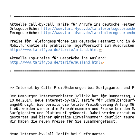
+-==========================================================
Aktuelle Call-by-Call Tarife f�r Anrufe ins deutsche Festnet
Ortsgespr�che: 
http://www.tarif4you.de/tarife/ortsgespraech
Ferngespr�che: 
http://www.tarif4you.de/tarife/ferngespraech
Preise f�r Telefongespr�chee ins deutsche Festnetz und in de
http://www.tarif4you.de/tarife/inland.html
http://www.tarif4you.de/tarife/ausland.html
+-==========================================================
>> Internet-by-Call: Preis�nderungen bei Surfgiganten und Pl
Der Hamburger Internetanbieter 1click2 hat f�r Donnerstag, d
10.04.2014, neue Internet-by-Call Tarife f�r Schmalbandsurfe
angek�ndigt. Wie bereits die letzte Preis�nderung Anfang M�r
lie�, werden wieder die Einwahlnummern und Preise bei den Ma
Surfgiganten und Platinsurf ge�ndert. Dabei werden erneut ne
gestartet und bisher g�nstige Einwalhnummern deutlich teurer
Wir haben die neuen Preise f�r Sie zusammengefasst.

Neue Internet-by-Call Tarife bei Surfgiganten
