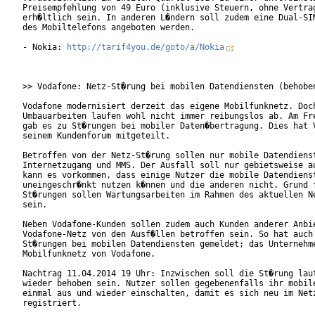
Preisempfehlung von 49 Euro (inklusive Steuern, ohne Vertrag
erh�ltlich sein. In anderen L�ndern soll zudem eine Dual-SIM
des Mobiltelefons angeboten werden.

- Nokia: 
http://tarif4you.de/goto/a/Nokia
>> Vodafone: Netz-St�rung bei mobilen Datendiensten (behoben
Vodafone modernisiert derzeit das eigene Mobilfunknetz. Doch
Umbauarbeiten laufen wohl nicht immer reibungslos ab. Am Fre
gab es zu St�rungen bei mobiler Daten�bertragung. Dies hat V
seinem Kundenforum mitgeteilt.

Betroffen von der Netz-St�rung sollen nur mobile Datendienst
Internetzugang und MMS. Der Ausfall soll nur gebietsweise au
kann es vorkommen, dass einige Nutzer die mobile Datendienst
uneingeschr�nkt nutzen k�nnen und die anderen nicht. Grund f
St�rungen sollen Wartungsarbeiten im Rahmen des aktuellen Ne
sein.

Neben Vodafone-Kunden sollen zudem auch Kunden anderer Anbie
Vodafone-Netz von den Ausf�llen betroffen sein. So hat auch 
St�rungen bei mobilen Datendiensten gemeldet; das Unternehme
Mobilfunknetz von Vodafone.

Nachtrag 11.04.2014 19 Uhr: Inzwischen soll die St�rung laut
wieder behoben sein. Nutzer sollen gegebenenfalls ihr mobile
einmal aus und wieder einschalten, damit es sich neu im Netz
registriert.
