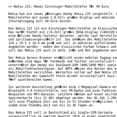
>> Nokia 225: Neues Einsteiger-Mobiltelefon f�r 49 Euro

Nokia hat ein neues g�nstiges Handy Nokia 225 vorgestellt. D
Mobiltelefon mit einem 2,8-Zoll gro�en Display und mobilem

Internetzugang soll 49 Euro kosten.

Das Nokia 225 ist ein Einsteiger-Mobiltelefon im klassischen
Das Ger�t bietet ein 2,8-Zoll gro�es QVGA-Display (240x320 P
eine �bliche Handy-Tastatur darunter, welche laut Hersteller
und spritzwassergesch�tzt ist. Das Geh�use des Mobiltelefons
124 x 55,5 x 10,4 mm gro� und soll in mehreren auffallenden 
angeboten werden - neben den klassischen Farben Schwarz und 
soll das Nokia 225 auch in Gelb, Gr�n und Rot angeboten werd
Der Nokia Xpress Browser erm�glicht einen mobilen Zugang zum
Au�erdem sind Apps f�r Facebook und Twitter vorinstalliert. 
unterst�tzt das Handy nur Dualband-GSM (900/1800 MHz) sowie 
als Mobilfunktechnologien. Auf UMTS m�ssen die Nutzer des ei
Mobiltelefons verzichten. Weiterhin sollen auf dem Nokia 225
Mobiltelefon der Gameloft Store direkt vorinstalliert sein, 
f�nf spielbereiten Games.

Zur weiteren Ausstattung geh�ren eine 2-Megapixel-Kamera mit
Bluetooth 3.0 Schnittstelle, ein FM-Radio und eine Funktion 
Abspielen von MP3-Dateien. Letztere k�nnen auf einer microSD
Speicherkarte (bis 32 GB) abgelegt werden. Der BL-4UL 1.200 
soll eine Playback-Zeit von bis zu 51 Stunden erm�glichen. N
zudem eine Standby-Zeit von bis zu 36 Tagen an.

Das Nokia 225 soll in Deutschland als Single-SIM-Variante

voraussichtlich im zweiten Quartal 2014 zu einer unverbindli