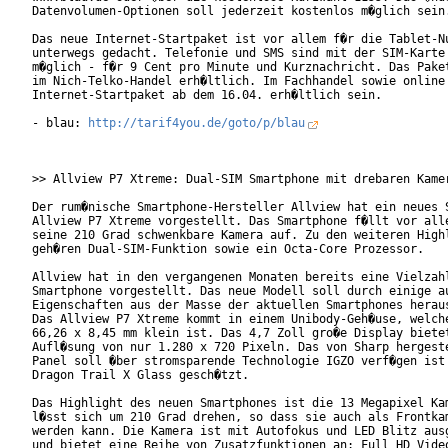
Datenvolumen-Optionen soll jederzeit kostenlos m�glich sein.
Das neue Internet-Startpaket ist vor allem f�r die Tablet-Nu
unterwegs gedacht. Telefonie und SMS sind mit der SIM-Karte 
m�glich - f�r 9 Cent pro Minute und Kurznachricht. Das Paket
im Nich-Telko-Handel erh�ltlich. Im Fachhandel sowie online 
Internet-Startpaket ab dem 16.04. erh�ltlich sein.

- blau: 
http://tarif4you.de/goto/p/blau
>> Allview P7 Xtreme: Dual-SIM Smartphone mit drebaren Kamer
Der rum�nische Smartphone-Hersteller Allview hat ein neues S
Allview P7 Xtreme vorgestellt. Das Smartphone f�llt vor alle
seine 210 Grad schwenkbare Kamera auf. Zu den weiteren Highl
geh�ren Dual-SIM-Funktion sowie ein Octa-Core Prozessor.

Allview hat in den vergangenen Monaten bereits eine Vielzahl
Smartphone vorgestellt. Das neue Modell soll durch einige au
Eigenschaften aus der Masse der aktuellen Smartphones heraus
Das Allview P7 Xtreme kommt in einem Unibody-Geh�use, welche
66,26 x 8,45 mm klein ist. Das 4,7 Zoll gro�e Display bietet
Aufl�sung von nur 1.280 x 720 Pixeln. Das von Sharp hergeste
Panel soll �ber stromsparende Technologie IGZO verf�gen ist 
Dragon Trail X Glass gesch�tzt.

Das Highlight des neuen Smartphones ist die 13 Megapixel Kam
l�sst sich um 210 Grad drehen, so dass sie auch als Frontkam
werden kann. Die Kamera ist mit Autofokus und LED Blitz ausg
und bietet eine Reihe von Zusatzfunktionen an: Full HD Video