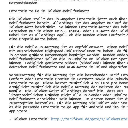
Bestandskunden.

Entertain to Go im Telekom-Mobilfunknetz

Die Telekom stellt das TV-Angebot Entertain jetzt auch �ber 
Mobilfunknetz bereit. Allerdings ist das Angebot nur auf das
Telekom-Netz beschr�nkt. So k�nnen Entertain-Nutzer das mobi
Fernsehen nur in einem UMTS-, HSDPA- oder LTE-Netz der Telek
Dabei ist es allerdings egal, ob die Kunden einen Laufzeit-V
eine Prepaid-Karte haben.

F�r die mobile TV-Nutzung ist es empfehlenswert, einen Mobil
mit ausreichendem Highspeed-Inklusivvolumen zu haben, da f�r
TV-Stream gr��ere Datenmengen ben�tigt werden. Kunden andere
Mobilfunkanbieter sollen die TV-Inhalte am Telekom Hot Spot 
k�nnen. Lediglich gemietete Videos (Videoload) k�nnen �ber a
deutschen Mobilfunknetze und WLAN-Netze im Inland abgerufen 
Voraussetzung f�r die Nutzung ist ein bestehender Tarif Ente
Comfort oder Entertain Premium im Festnetz sowie die Zubucho
Entertain to go. Diese kostet zus�tzlich 4,95 Euro pro Monat
erm�glicht zus�tzlich die mobile Nutzung der meisten der run
Kan�le. Die Telekom weist allerdings darauf hin, dass aus

lizenzrechtlichen Gr�nden nicht alle TV-Sender oder Inhalte 
Mobilfunknetz erreichbar sein k�nnen. Im ersten Monat ist di
Zusatzoption kostenlos. F�r die Nutzung via Tablet oder Smar
es die passende Entertain to go App f�r Android und iOS im j
App Store.

- Telekom Entertain: 
http://tarif4you.de/goto/s/TelekomEnte