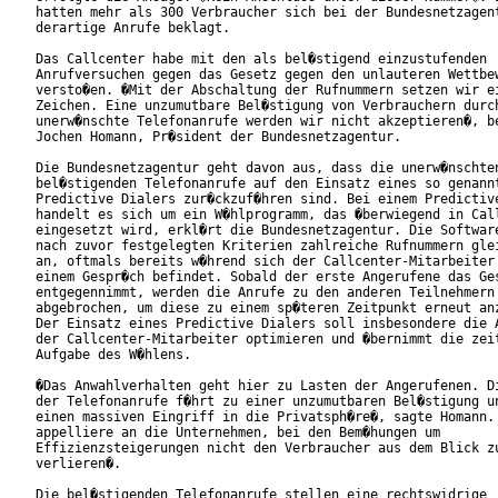
hatten mehr als 300 Verbraucher sich bei der Bundesnetzagent
derartige Anrufe beklagt.

Das Callcenter habe mit den als bel�stigend einzustufenden

Anrufversuchen gegen das Gesetz gegen den unlauteren Wettbew
versto�en. �Mit der Abschaltung der Rufnummern setzen wir ei
Zeichen. Eine unzumutbare Bel�stigung von Verbrauchern durch
unerw�nschte Telefonanrufe werden wir nicht akzeptieren�, be
Jochen Homann, Pr�sident der Bundesnetzagentur.

Die Bundesnetzagentur geht davon aus, dass die unerw�nschten
bel�stigenden Telefonanrufe auf den Einsatz eines so genannt
Predictive Dialers zur�ckzuf�hren sind. Bei einem Predictive
handelt es sich um ein W�hlprogramm, das �berwiegend in Call
eingesetzt wird, erkl�rt die Bundesnetzagentur. Die Software
nach zuvor festgelegten Kriterien zahlreiche Rufnummern glei
an, oftmals bereits w�hrend sich der Callcenter-Mitarbeiter 
einem Gespr�ch befindet. Sobald der erste Angerufene das Ges
entgegennimmt, werden die Anrufe zu den anderen Teilnehmern

abgebrochen, um diese zu einem sp�teren Zeitpunkt erneut anz
Der Einsatz eines Predictive Dialers soll insbesondere die A
der Callcenter-Mitarbeiter optimieren und �bernimmt die zeit
Aufgabe des W�hlens.

�Das Anwahlverhalten geht hier zu Lasten der Angerufenen. Di
der Telefonanrufe f�hrt zu einer unzumutbaren Bel�stigung un
einen massiven Eingriff in die Privatsph�re�, sagte Homann. 
appelliere an die Unternehmen, bei den Bem�hungen um

Effizienzsteigerungen nicht den Verbraucher aus dem Blick zu
verlieren�.

Die bel�stigenden Telefonanrufe stellen eine rechtswidrige
