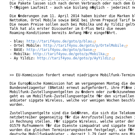
Die Pakete lassen sich nach deren Verbrauch oder nach dem En
7-t�gigen Laufzeit - auch wie bislang m�glich - jederzeit ne
Die �nderungen zum 11. April 2014 haben bisher die Marken bl
NettoKom, Ortel Mobile sowie BASE bei ihrem Prepaid Tarif be
Die neuen Preise sollen auch bei Mobilka und Ay Yildiz gelte
Talk hat als erster Discounter im E-Plus Netz die neuen

Roaming-Konditionen bereits Anfang M�rz eingef�hrt.

- blau: 
http://tarif4you.de/goto/p/blau
- Ortel Mobile: 
http://tarif4you.de/goto/p/OrtelMobile
- BASE: 
http://tarif4you.de/goto/p/base
- Mobilka: 
http://tarif4you.de/goto/p/Mobilka
- Ay Yildiz: 
http://tarif4you.de/goto/p/AyYildiz
>> EU-Kommission fordert erneut niedrigere Mobilfunk-Terminu
Die Europ�ische Kommission hat am vergangenen Montag die deu
Bundesnetzagentur (BNetzA) erneut aufgefordert, ihre Pl�ne z
Mobilfunk-Zustellungsentgelten zu �ndern oder zur�ckzunehmen
geht es um Mobilfunk-Zustellungsentgelte f�r den virtuellen 
anbieter sipgate Wireless, welche vor wenigen Wochen beschlo
wurden. 

Zustellungsentgelte sind die Geb�hren, die sich die Telekomm
netzbetreiber gegenseitig f�r die Anrufzustellung zwischen i
in Rechnung stellen. F�r sipgate Wireless, welche unter der 
01579 Rufnummern f�r die Dienste simquadrat und sipgate team
wurden die gleichen Terminierungskosten festgelegt, wie f�r 
deutsche Mobilfunkanbieter - derzeit 1,79 Cent netto pro Min