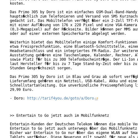
kosten.

Das Primo 305 by Doro ist ein einfaches GSM-Dual-Band-Handy,
haupts�chlich zum Telefonieren und Versand von SMS Kurznachr
gedacht ist. Das Mobiltelefon verf�gt �ber ein 2-Zoll TFT-Fa
mit einer Aufl�sung von 176 x 220 Pixel und eine VGA-Kamera

(0,3-Megapixel) auf der R�ckseite. Bilder k�nnen per MMS aus
oder auf einer externen Speicherkarte abgelegt werden.

Weiterhin bietet das Mobiltelefon einige Komfort-Funktionen 
etwa Freisprechfunktion, eine Bluetooth-Schnittstelle, einen
Headsetanschluss und ein integriertes FM-Radio. Zur weiteren
Ausstattung geh�ren eine Taschenlampe, Kalender, Rechner, Al
sowie Platz f�r bis zu 300 Telefonbucheintr�ge. Der Li-Ion A
laut Hersteller f�r bis zu 7 Tage Stand-by-Zeit oder bis zu 
Stunden Gespr�chszeit sorgen.

Das Primo 305 by Doro ist in Blau und Grau ab sofort verf�gb
Lieferumfang geh�ren ein Netzteil, USB-Kabel, Akku und eine

Schnellstartanleitung. Die unverbindliche Preisempfehlung li
29,99 Euro.

- Doro: 
http://tarif4you.de/goto/a/Doro
>> Entertain to Go jetzt auch im Mobilfunknetz

Entertain-Kunden der Deutschen Telekom k�nnen die mobile Ver
Entertain to Go jetzt auch unterwegs �ber das Mobilfunknetz 
Bisher war Entertain to Go nur �ber das eigene WLAN auf Smar
Tablets verf�gbar. Diese Neuerung gilt sowohl f�r neue als a