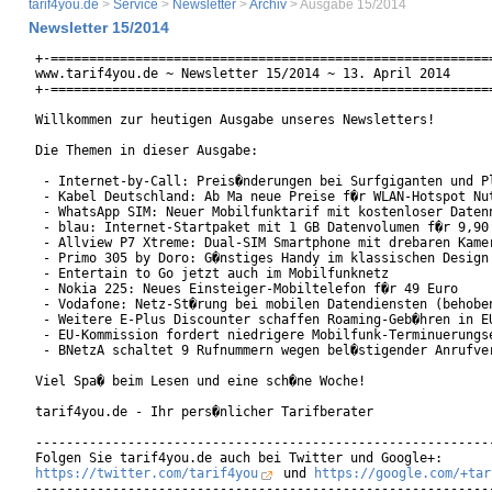
tarif4you.de
>
Service
>
Newsletter
>
Archiv
> Ausgabe 15/2014
Newsletter 15/2014
+-==========================================================
www.tarif4you.de ~ Newsletter 15/2014 ~ 13. April 2014

+-==========================================================
Willkommen zur heutigen Ausgabe unseres Newsletters!

Die Themen in dieser Ausgabe:

 - Internet-by-Call: Preis�nderungen bei Surfgiganten und Pl
 - Kabel Deutschland: Ab Ma neue Preise f�r WLAN-Hotspot Nut
 - WhatsApp SIM: Neuer Mobilfunktarif mit kostenloser Datenn
 - blau: Internet-Startpaket mit 1 GB Datenvolumen f�r 9,90 
 - Allview P7 Xtreme: Dual-SIM Smartphone mit drebaren Kamer
 - Primo 305 by Doro: G�nstiges Handy im klassischen Design

 - Entertain to Go jetzt auch im Mobilfunknetz

 - Nokia 225: Neues Einsteiger-Mobiltelefon f�r 49 Euro

 - Vodafone: Netz-St�rung bei mobilen Datendiensten (behoben
 - Weitere E-Plus Discounter schaffen Roaming-Geb�hren in EU
 - EU-Kommission fordert niedrigere Mobilfunk-Terminuerungse
 - BNetzA schaltet 9 Rufnummern wegen bel�stigender Anrufver
Viel Spa� beim Lesen und eine sch�ne Woche!

tarif4you.de - Ihr pers�nlicher Tarifberater

------------------------------------------------------------
https://twitter.com/tarif4you
 und 
https://google.com/+tar
------------------------------------------------------------