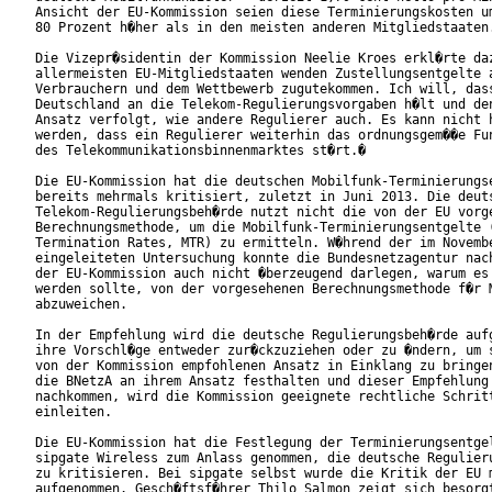
Ansicht der EU-Kommission seien diese Terminierungskosten um
80 Prozent h�her als in den meisten anderen Mitgliedstaaten.
Die Vizepr�sidentin der Kommission Neelie Kroes erkl�rte daz
allermeisten EU-Mitgliedstaaten wenden Zustellungsentgelte a
Verbrauchern und dem Wettbewerb zugutekommen. Ich will, dass
Deutschland an die Telekom-Regulierungsvorgaben h�lt und den
Ansatz verfolgt, wie andere Regulierer auch. Es kann nicht h
werden, dass ein Regulierer weiterhin das ordnungsgem��e Fun
des Telekommunikationsbinnenmarktes st�rt.�

Die EU-Kommission hat die deutschen Mobilfunk-Terminierungse
bereits mehrmals kritisiert, zuletzt in Juni 2013. Die deuts
Telekom-Regulierungsbeh�rde nutzt nicht die von der EU vorge
Berechnungsmethode, um die Mobilfunk-Terminierungsentgelte (
Termination Rates, MTR) zu ermitteln. W�hrend der im Novembe
eingeleiteten Untersuchung konnte die Bundesnetzagentur nach
der EU-Kommission auch nicht �berzeugend darlegen, warum es 
werden sollte, von der vorgesehenen Berechnungsmethode f�r M
abzuweichen.

In der Empfehlung wird die deutsche Regulierungsbeh�rde aufg
ihre Vorschl�ge entweder zur�ckzuziehen oder zu �ndern, um s
von der Kommission empfohlenen Ansatz in Einklang zu bringen
die BNetzA an ihrem Ansatz festhalten und dieser Empfehlung 
nachkommen, wird die Kommission geeignete rechtliche Schritt
einleiten.

Die EU-Kommission hat die Festlegung der Terminierungsentgel
sipgate Wireless zum Anlass genommen, die deutsche Regulieru
zu kritisieren. Bei sipgate selbst wurde die Kritik der EU m
aufgenommen. Gesch�ftsf�hrer Thilo Salmon zeigt sich besorgt