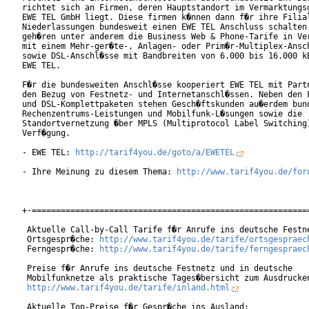
richtet sich an Firmen, deren Hauptstandort im Vermarktungsg
EWE TEL GmbH liegt. Diese firmen k�nnen dann f�r ihre Filial
Niederlassungen bundesweit einen EWE TEL Anschluss schalten.
geh�ren unter anderem die Business Web & Phone-Tarife in Ver
mit einem Mehr-ger�te-, Anlagen- oder Prim�r-Multiplex-Ansch
sowie DSL-Anschl�sse mit Bandbreiten von 6.000 bis 16.000 kB
EWE TEL.

F�r die bundesweiten Anschl�sse kooperiert EWE TEL mit Partn
den Bezug von Festnetz- und Internetanschl�ssen. Neben den F
und DSL-Komplettpaketen stehen Gesch�ftskunden au�erdem bund
Rechenzentrums-Leistungen und Mobilfunk-L�sungen sowie die

Standortvernetzung �ber MPLS (Multiprotocol Label Switching)
Verf�gung. 

- EWE TEL: 
http://tarif4you.de/goto/a/EWETEL
- Ihre Meinung zu diesem Thema: 
http://www.tarif4you.de/for
+-==========================================================
 Aktuelle Call-by-Call Tarife f�r Anrufe ins deutsche Festne
 Ortsgespr�che: 
http://www.tarif4you.de/tarife/ortsgespraec
 Ferngespr�che: 
http://www.tarif4you.de/tarife/ferngespraec
 Preise f�r Anrufe ins deutsche Festnetz und in deutsche

 Mobilfunknetze als praktische Tages�bersicht zum Ausdrucken
http://www.tarif4you.de/tarife/inland.html
 Aktuelle Top-Preise f�r Gespr�che ins Ausland:
