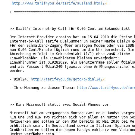
http://www.tarif4you.de/tarife/ausland.html
+-==========================================================
>> Dial24: Internet-by-Call f�r 0,06 Cent im Sekundentakt

Der Internet-Provider creatos hat zm 15.04.2010 die Preise b
Internet-by-Call Tarife DualSummerFun seiner Marke Dial24 ge
F�r den Schmalband-Zugang �ber analogen Modem oder via ISDN 
nun 0,06 Cent/Minute t�glich rund um die Uhr berechnet. Die

Abrechnung erfolgt im Sekundentakt (1/1) ohne zus�tzliche 

Einwahlgeb�hr. Die Einwahldaten bleiben unver�ndert:

Einwahlnummer ist 019282029, als Benutzername sollen �dialsu
und als Passwort �dial24� (jeweils ohne Anf�hungsstriche) ei
werden. 

- Dial24: 
http://tarif4you.de/goto/p/dial24
- Ihre Meinung zu diesem Thema: 
http://www.tarif4you.de/for
>> Kin: Microsoft stellt zwei Social Phones vor

Microsoft hat am vergangenen Montag zwei neue Handys vorgest
KIN One und KIN Two richten sich vor allem an Nutzer von Soz
Netzwerken und sollen in den USA bereits ab Mai 2010 bei Ver
erh�ltlich sein. In Deutschland sowie in Italien, Spanien un
Gro�britannien sollen die neuen Handys exklusiv von Vodafone
Herbst verf�gbar sein.
