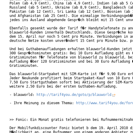
Polen (ab 4,9 Cent), China (ab 4,9 Cent), Indien (ab ab 5 Ce
Russland (ab 5 Cent), Ukraine (ab 8,9 Cent), Bangladesch (ab
Pakistan (ab 12 Cent), Sri Lanka (ab 12 Cent), Bosnien (ab 1
und Afghanistan (ab 25 Cent). Die einmalige Verbindungsgeb�h
jedes ins Ausland abgehende Gespr�ch bleibt mit 15 Cent unve
Ebenfalls gesenkt wurde der Tarif f�r Handytelefonate zu and
blauworld-Kunden innerhalb Deutschlands. Diese Gespr�che kos
dem 15. April nur noch 5 Cent pro Minute. Verbindungen in an
deutsche Netze kosten unver�ndert 15 Cent pro Minute bzw. pr
Und bei Guthabenaufladungen erhalten blauworld-Kunden jetzt 
300 Gespr�chsminuten gratis: Bei 10 Euro Aufladung gibt es 6
Gratisminuten f�r Telefonate von blauworld zu blauworld, bei
Aufladung �ber 120 Gratisminuten und bei 30 Euro Aufladung �
Gratisminuten. 

Das blauworld-Startpaket mit SIM-Karte ist f�r 9,90 Euro erh
Jeder Neukunde profitiert beim Startpaket-Kauf von 10 Euro G
7,50 Euro Startguthaben sofort bei Aktivierung der SIM-Karte
weitere 2,50 Euro bei der ersten Guthaben-Aufladung. 

- blauworld: 
http://tarif4you.de/goto/p/blauworld
- Ihre Meinung zu diesem Thema: 
http://www.tarif4you.de/for
>> Fonic: Ein Monat gratis telefonieren bei Rufnummermitnahm
Der Mobilfunkdiscounter Fonic bietet b dem 19. April 2010 di
M�glichkeit an, eine Rufnummer von einem anderen Anbieter zu