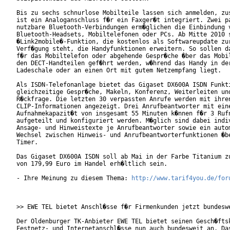
Bis zu sechs schnurlose Mobilteile lassen sich anmelden, zus
ist ein Analoganschluss f�r ein Faxger�t integriert. Zwei pa
nutzbare Bluetooth-Verbindungen erm�glichen die Einbindung v
Bluetooth-Headsets, Mobiltelefonen oder PCs. Ab Mitte 2010 s
�Link2mobile�-Funktion, die kostenlos als Softwareupdate zur
Verf�gung steht, die Handyfunktionen erweitern. So sollen da
f�r das Mobiltelefon oder abgehende Gespr�che �ber das Mobil
den DECT-Handteilen gef�hrt werden, w�hrend das Handy in der
Ladeschale oder an einen Ort mit gutem Netzempfang liegt.   
Als ISDN-Telefonanlage bietet das Gigaset DX600A ISDN Funkti
gleichzeitige Gespr�che, Makeln, Konferenz, Weiterleiten und
R�ckfrage. Die letzten 30 verpassten Anrufe werden mit ihren
CLIP-Informationen angezeigt. Drei Anrufbeantworter mit eine
Aufnahmekapazit�t von insgesamt 55 Minuten k�nnen f�r 3 Rufn
aufgeteilt und konfiguriert werden. M�glich sind dabei indiv
Ansage- und Hinweistexte je Anrufbeantworter sowie ein autom
Wechsel zwischen Hinweis- und Anrufbeantworterfunktionen �be
Timer.        

Das Gigaset DX600A ISDN soll ab Mai in der Farbe Titanium zu
von 179,99 Euro im Handel erh�ltlich sein.

- Ihre Meinung zu diesem Thema: 
http://www.tarif4you.de/for
>> EWE TEL bietet Anschl�sse f�r Firmenkunden jetzt bundeswe
Der Oldenburger TK-Anbieter EWE TEL bietet seinen Gesch�ftsk
Festnetz- und Internetanschl�sse nun auch bundesweit an. Das