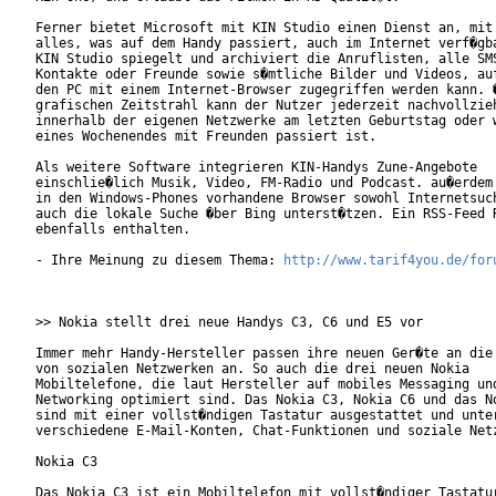
Ferner bietet Microsoft mit KIN Studio einen Dienst an, mit 
alles, was auf dem Handy passiert, auch im Internet verf�gba
KIN Studio spiegelt und archiviert die Anruflisten, alle SMS
Kontakte oder Freunde sowie s�mtliche Bilder und Videos, auf
den PC mit einem Internet-Browser zugegriffen werden kann. �
grafischen Zeitstrahl kann der Nutzer jederzeit nachvollzieh
innerhalb der eigenen Netzwerke am letzten Geburtstag oder w
eines Wochenendes mit Freunden passiert ist.       

Als weitere Software integrieren KIN-Handys Zune-Angebote

einschlie�lich Musik, Video, FM-Radio und Podcast. au�erdem 
in den Windows-Phones vorhandene Browser sowohl Internetsuch
auch die lokale Suche �ber Bing unterst�tzen. Ein RSS-Feed R
ebenfalls enthalten.    

- Ihre Meinung zu diesem Thema: 
http://www.tarif4you.de/for
>> Nokia stellt drei neue Handys C3, C6 und E5 vor

Immer mehr Handy-Hersteller passen ihre neuen Ger�te an die 
von sozialen Netzwerken an. So auch die drei neuen Nokia

Mobiltelefone, die laut Hersteller auf mobiles Messaging und
Networking optimiert sind. Das Nokia C3, Nokia C6 und das No
sind mit einer vollst�ndigen Tastatur ausgestattet und unter
verschiedene E-Mail-Konten, Chat-Funktionen und soziale Netz
Nokia C3

Das Nokia C3 ist ein Mobiltelefon mit vollst�ndiger Tastatur