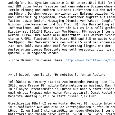
ankn�pfen. Das Symbian-basierte Ger�t unterst�tzt Mail for E
und IBM Lotus Notes Traveler und kann mehrere Busines-Anwend
Termin-Planung und anderen Business-Funktionen aus dem Ovi S
ausf�hren. Daneben werden unktionen zur Nutzung sozialer Net
und Unterhaltung angeboten, etwa einfacher zugriff auf Faceb
Twitter sowie Instant Messaging Dienste von Yahoo!, Google T
Windows Live Messenger und Ovi Chat. F�r die Darstellung all
Informationen und Dienste steht ein 6,1 cm (2,4 Zoll) gro�es
Display mit 320x240 Pixel zur Verf�gung. F�r mobile Internet
werden HSDPA/HSUPA sowie WLAN untert�tzt. Als weitere Schnit
stehen A-GPS, Bluetooth 2.0, Micro-USB und 3,5 mm Audio-Ansc
Verf�gung. Der Verkaufspreis des Nokia E5 wird bei voraussic
239 Euro inkl. MwSt ohne Mobilfunkvertrag liegen. Mit der

Auslieferung dieses Mobiltelefons soll voraussichtlich im dr
Quartal 2010 begonnen werden.               

- Ihre Meinung zu diesem Thema: 
http://www.tarif4you.de/for
>> o2 bietet neue Tarife f�r mobiles Surfen im Ausland

Telef�nica o2 Germany startet zum kommenden Montag, den 19. 
2010, neue Preise f�r mobile Datennutzung im Ausland. Dann k
10 Kilobyte Datentransfer in Europa nur noch 5 statt bisher 
egal ob bei Prepaid oder einem Vertragstarif. Damit kostet e
Megabyte k�nftig 5,12 Euro statt bisher 7,17 Euro.

Gleichzeitig f�hrt o2 einen Kosten-Deckel f�r mobile Interne
im europ�ischen Ausland ein: o2 Vertragskunden surfen im den
L�nder-Zonen 1und 2 standardm��ig im neuen �Mobiles Internet
Datentarif und zahlen dabei maximal 59,50 Euro. Beim Erreich