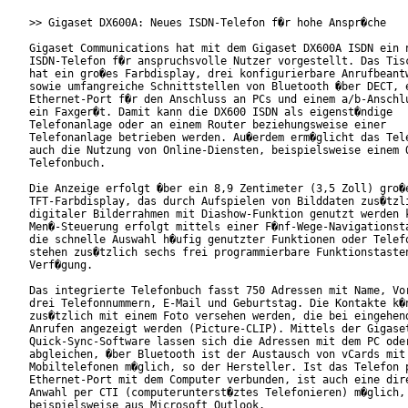
>> Gigaset DX600A: Neues ISDN-Telefon f�r hohe Anspr�che

Gigaset Communications hat mit dem Gigaset DX600A ISDN ein n
ISDN-Telefon f�r anspruchsvolle Nutzer vorgestellt. Das Tisc
hat ein gro�es Farbdisplay, drei konfigurierbare Anrufbeantw
sowie umfangreiche Schnittstellen von Bluetooth �ber DECT, e
Ethernet-Port f�r den Anschluss an PCs und einem a/b-Anschlu
ein Faxger�t. Damit kann die DX600 ISDN als eigenst�ndige

Telefonanlage oder an einem Router beziehungsweise einer

Telefonanlage betrieben werden. Au�erdem erm�glicht das Tele
auch die Nutzung von Online-Diensten, beispielsweise einem O
Telefonbuch. 

Die Anzeige erfolgt �ber ein 8,9 Zentimeter (3,5 Zoll) gro�e
TFT-Farbdisplay, das durch Aufspielen von Bilddaten zus�tzli
digitaler Bilderrahmen mit Diashow-Funktion genutzt werden k
Men�-Steuerung erfolgt mittels einer F�nf-Wege-Navigationsta
die schnelle Auswahl h�ufig genutzter Funktionen oder Telefo
stehen zus�tzlich sechs frei programmierbare Funktionstasten
Verf�gung.      

Das integrierte Telefonbuch fasst 750 Adressen mit Name, Vor
drei Telefonnummern, E-Mail und Geburtstag. Die Kontakte k�n
zus�tzlich mit einem Foto versehen werden, die bei eingehend
Anrufen angezeigt werden (Picture-CLIP). Mittels der Gigaset
Quick-Sync-Software lassen sich die Adressen mit dem PC oder
abgleichen, �ber Bluetooth ist der Austausch von vCards mit

Mobiltelefonen m�glich, so der Hersteller. Ist das Telefon p
Ethernet-Port mit dem Computer verbunden, ist auch eine dire
Anwahl per CTI (computerunterst�ztes Telefonieren) m�glich,

beispielsweise aus Microsoft Outlook.         
