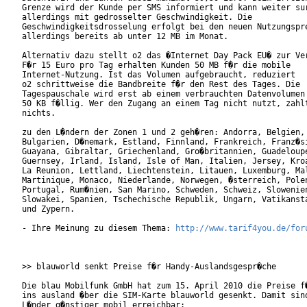
Grenze wird der Kunde per SMS informiert und kann weiter sur
allerdings mit gedrosselter Geschwindigkeit. Die

Geschwindigkeitsdrosselung erfolgt bei den neuen Nutzungspre
allerdings bereits ab unter 12 MB im Monat.

Alternativ dazu stellt o2 das �Internet Day Pack EU� zur Ver
F�r 15 Euro pro Tag erhalten Kunden 50 MB f�r die mobile

Internet-Nutzung. Ist das Volumen aufgebraucht, reduziert

o2 schrittweise die Bandbreite f�r den Rest des Tages. Die

Tagespauschale wird erst ab einem verbrauchten Datenvolumen 
50 KB f�llig. Wer den Zugang an einem Tag nicht nutzt, zahlt
nichts.

zu den L�ndern der Zonen 1 und 2 geh�ren: Andorra, Belgien,

Bulgarien, D�nemark, Estland, Finnland, Frankreich, Franz�si
Guayana, Gibraltar, Griechenland, Gro�britannien, Guadeloupe
Guernsey, Irland, Island, Isle of Man, Italien, Jersey, Kroa
La Reunion, Lettland, Liechtenstein, Litauen, Luxemburg, Mal
Martinique, Monaco, Niederlande, Norwegen, �sterreich, Polen
Portugal, Rum�nien, San Marino, Schweden, Schweiz, Slowenien
Slowakei, Spanien, Tschechische Republik, Ungarn, Vatikansta
und Zypern.

- Ihre Meinung zu diesem Thema: 
http://www.tarif4you.de/for
>> blauworld senkt Preise f�r Handy-Auslandsgespr�che

Die blau Mobilfunk GmbH hat zum 15. April 2010 die Preise f�
ins ausland �ber die SIM-Karte blauworld gesenkt. Damit sind
L�nder g�nstiger mobil erreichbar:
