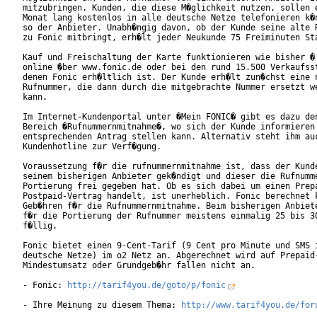
mitzubringen. Kunden, die diese M�glichkeit nutzen, sollen e
Monat lang kostenlos in alle deutsche Netze telefonieren k�n
so der Anbieter. Unabh�ngig davon, ob der Kunde seine alte R
zu Fonic mitbringt, erh�lt jeder Neukunde 75 Freiminuten Sta
Kauf und Freischaltung der Karte funktionieren wie bisher � 
online �ber www.fonic.de oder bei den rund 15.500 Verkaufsst
denen Fonic erh�ltlich ist. Der Kunde erh�lt zun�chst eine n
Rufnummer, die dann durch die mitgebrachte Nummer ersetzt we
kann. 

Im Internet-Kundenportal unter �Mein FONIC� gibt es dazu den
Bereich �Rufnummernmitnahme�, wo sich der Kunde informieren 
entsprechenden Antrag stellen kann. Alternativ steht ihm auc
Kundenhotline zur Verf�gung.

Voraussetzung f�r die rufnummernmitnahme ist, dass der Kunde
seinem bisherigen Anbieter gek�ndigt und dieser die Rufnumme
Portierung frei gegeben hat. Ob es sich dabei um einen Prepa
Postpaid-Vertrag handelt, ist unerheblich. Fonic berechnet k
Geb�hren f�r die Rufnummernmitnahme. Beim bisherigen Anbiete
f�r die Portierung der Rufnummer meistens einmalig 25 bis 30
f�llig.

Fonic bietet einen 9-Cent-Tarif (9 Cent pro Minute und SMS i
deutsche Netze) im o2 Netz an. Abgerechnet wird auf Prepaid-
Mindestumsatz oder Grundgeb�hr fallen nicht an.

- Fonic: 
http://tarif4you.de/goto/p/fonic
- Ihre Meinung zu diesem Thema: 
http://www.tarif4you.de/for