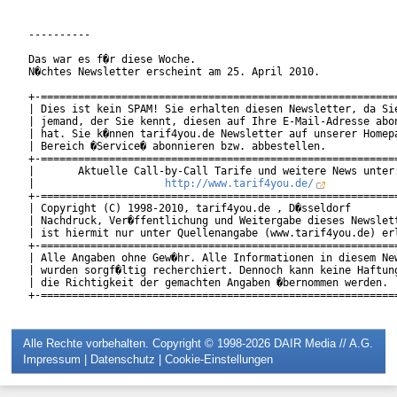
----------

Das war es f�r diese Woche.

N�chtes Newsletter erscheint am 25. April 2010.

+-==========================================================
| Dies ist kein SPAM! Sie erhalten diesen Newsletter, da Sie
| jemand, der Sie kennt, diesen auf Ihre E-Mail-Adresse abon
| hat. Sie k�nnen tarif4you.de Newsletter auf unserer Homepa
| Bereich �Service� abonnieren bzw. abbestellen.            
+-==========================================================
|       Aktuelle Call-by-Call Tarife und weitere News unter:
|                     
http://www.tarif4you.de/
           
+-==========================================================
| Copyright (C) 1998-2010, tarif4you.de , D�sseldorf        
| Nachdruck, Ver�ffentlichung und Weitergabe dieses Newslett
| ist hiermit nur unter Quellenangabe (www.tarif4you.de) erl
+-==========================================================
| Alle Angaben ohne Gew�hr. Alle Informationen in diesem New
| wurden sorgf�ltig recherchiert. Dennoch kann keine Haftung
| die Richtigkeit der gemachten Angaben �bernommen werden.  
Alle Rechte vorbehalten. Copyright © 1998-2026
DAIR Media // A.G.
Impressum
|
Datenschutz
|
Cookie-Einstellungen