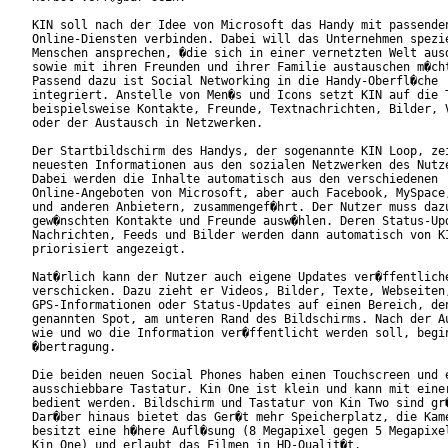
KIN soll nach der Idee von Microsoft das Handy mit passenden
Online-Diensten verbinden. Dabei will das Unternehmen spezie
Menschen ansprechen, �die sich in einer vernetzten Welt ausd
sowie mit ihren Freunden und ihrer Familie austauschen m�cht
Passend dazu ist Social Networking in die Handy-Oberfl�che

integriert. Anstelle von Men�s und Icons setzt KIN auf die T
beispielsweise Kontakte, Freunde, Textnachrichten, Bilder, V
oder der Austausch in Netzwerken.       

Der Startbildschirm des Handys, der sogenannte KIN Loop, zei
neuesten Informationen aus den sozialen Netzwerken des Nutze
Dabei werden die Inhalte automatisch aus den verschiedenen

Online-Angeboten von Microsoft, aber auch Facebook, MySpace,
und anderen Anbietern, zusammengef�hrt. Der Nutzer muss dazu
gew�nschten Kontakte und Freunde ausw�hlen. Deren Status-Upd
Nachrichten, Feeds und Bilder werden dann automatisch von KI
priorisiert angezeigt.       

Nat�rlich kann der Nutzer auch eigene Updates ver�ffentliche
verschicken. Dazu zieht er Videos, Bilder, Texte, Webseiten,
GPS-Informationen oder Status-Updates auf einen Bereich, den
genannten Spot, am unteren Rand des Bildschirms. Nach der Au
wie und wo die Information ver�ffentlicht werden soll, begin
�bertragung.     

Die beiden neuen Social Phones haben einen Touchscreen und e
ausschiebbare Tastatur. Kin One ist klein und kann mit einer
bedient werden. Bildschirm und Tastatur von Kin Two sind gr�
Dar�ber hinaus bietet das Ger�t mehr Speicherplatz, die Kame
besitzt eine h�here Aufl�sung (8 Megapixel gegen 5 Megapixel
Kin One) und erlaubt das Filmen in HD-Qualit�t.
