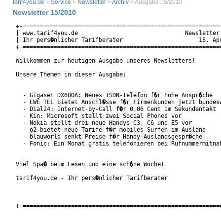
tarif4you.de
>
Service
>
Newsletter
>
Archiv
> Ausgabe 15/2010
Newsletter 15/2010
+-==========================================================
| www.tarif4you.de                               Newsletter 
| Ihr pers�nlicher Tarifberater                      18. Apr
+-==========================================================
Willkommen zur heutigen Ausgabe unseres Newsletters!

Unsere Themen in dieser Ausgabe:

  - Gigaset DX600A: Neues ISDN-Telefon f�r hohe Anspr�che

  - EWE TEL bietet Anschl�sse f�r Firmenkunden jetzt bundesw
  - Dial24: Internet-by-Call f�r 0,06 Cent im Sekundentakt

  - Kin: Microsoft stellt zwei Social Phones vor

  - Nokia stellt drei neue Handys C3, C6 und E5 vor

  - o2 bietet neue Tarife f�r mobiles Surfen im Ausland

  - blauworld senkt Preise f�r Handy-Auslandsgespr�che

  - Fonic: Ein Monat gratis telefonieren bei Rufnummermitnah
Viel Spa� beim Lesen und eine sch�ne Woche!

tarif4you.de - Ihr pers�nlicher Tarifberater

+-==========================================================