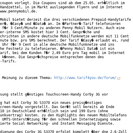
coupon vorlegt. Die Coupons sind ab dem 25.05. erh�ltlich im

Handzettel, in im Markt ausliegenden Flyern und im Internet

www.pennymobil.de.     

Mobil bietet derzeit die drei verschiedenen Prepaid-Handytarife

er�, �Easy� und �Data� an. Im �Partner�-Tarif telefonieren

 f�r 3 Cent/Minute zu anderen Penny Mobil Nutzern. Auch eine

er-interne SMS kostet hier 3 Cent. Gespr�che und

chrichten in andere deutsche Mobilfunknetze werden mit 11 Cent

nute bzw. pro SMS berechnet. Der Tarif �Easy� erlaubt es, rund

 Uhr f�r 9 Cent in alle deutsche Mobilfunknetze und ins

he Festnetz zu telefonieren. �Penny Mobil Data� ist ein

arif, bei dem Kunden f�r 2,49 Euro pro Tag mobil im Internet

 k�nnen. Die Gespr�chspreise entsprechen denen des

-Tarifs.

 Meinung zu diesem Thema: 
http://www.tarif4you.de/forum/
sung stellt g�nstiges Touchscreen-Handy Corby 3G vor

g hat mit Corby 3G S3370 ein neues preisg�nstiges

creen-Handy vorgestellt. Das Ger�t soll bereits ab Ende

10 in Deutschland erh�ltlich sein und 199 Euro (ohne

unkvertrag) kosten. zu den Highlights des neuen Mobiltelefons

 UMTS-Unterst�tzung f�r den schnellen Internetzugang sowie

ierte Social Networking- und Instant Messaging Dienste.

dienung des Corby 3G S3370 erfolgt komplett �ber dne 2,6-Zoll
