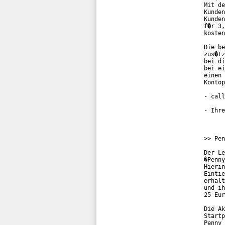
Mit de
Kunden
Kunden
f�r 3,
kosten
Die be
zus�tz
bei di
bei ei
einen 
Kontop
- call
- Ihre
>> Pen
Der Le
�Penny
Hierin
Eintie
erhalt
und ih
25 Eur
Die Ak
Startp
Penny 