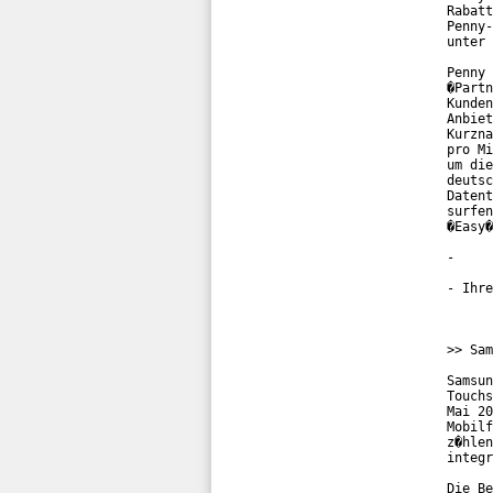
Rabatt
Penny-
unter 
Penny 
�Partn
Kunden
Anbiet
Kurzna
pro Mi
um die
deutsc
Datent
surfen
�Easy�
-

- Ihre
>> Sam
Samsun
Touchs
Mai 20
Mobilf
z�hlen
integr
Die Be