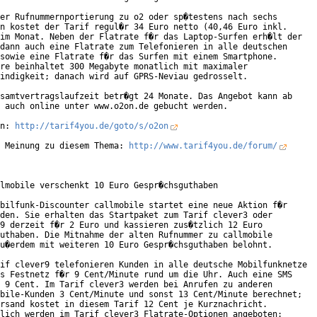
er Rufnummernportierung zu o2 oder sp�testens nach sechs

n kostet der Tarif regul�r 34 Euro netto (40,46 Euro inkl.

im Monat. Neben der Flatrate f�r das Laptop-Surfen erh�lt der

dann auch eine Flatrate zum Telefonieren in alle deutschen

sowie eine Flatrate f�r das Surfen mit einem Smartphone.

re beinhaltet 300 Megabyte monatlich mit maximaler

indigkeit; danach wird auf GPRS-Neviau gedrosselt.

samtvertragslaufzeit betr�gt 24 Monate. Das Angebot kann ab

 auch online unter www.o2on.de gebucht werden. 

n: 
http://tarif4you.de/goto/s/o2on
 Meinung zu diesem Thema: 
http://www.tarif4you.de/forum/
lmobile verschenkt 10 Euro Gespr�chsguthaben

bilfunk-Discounter callmobile startet eine neue Aktion f�r

den. Sie erhalten das Startpaket zum Tarif clever3 oder

9 derzeit f�r 2 Euro und kassieren zus�tzlich 12 Euro

uthaben. Die Mitnahme der alten Rufnummer zu callmobile

u�erdem mit weiteren 10 Euro Gespr�chsguthaben belohnt.

if clever9 telefonieren Kunden in alle deutsche Mobilfunknetze

s Festnetz f�r 9 Cent/Minute rund um die Uhr. Auch eine SMS

 9 Cent. Im Tarif clever3 werden bei Anrufen zu anderen

bile-Kunden 3 Cent/Minute und sonst 13 Cent/Minute berechnet;

rsand kostet in diesem Tarif 12 Cent je Kurznachricht.

lich werden im Tarif clever3 Flatrate-Optionen angeboten:
