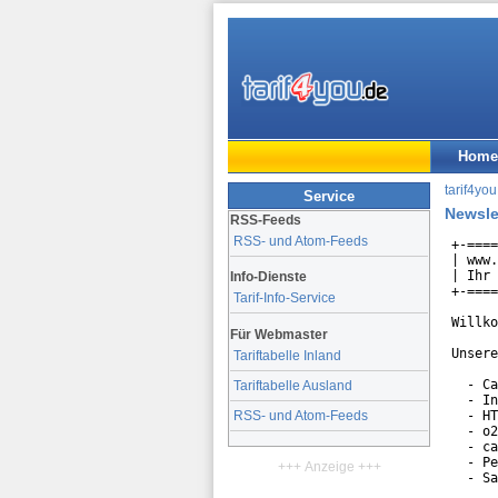
Home
tarif4you
Service
Newsle
RSS-Feeds
RSS- und Atom-Feeds
+-====
| www.
| Ihr 
Info-Dienste
+-====
Tarif-Info-Service
Willko
Für Webmaster
Unsere
Tariftabelle Inland
  - Ca
Tariftabelle Ausland
  - In
  - HT
RSS- und Atom-Feeds
  - o2
  - ca
  - Pe
+++ Anzeige +++
  - Sa