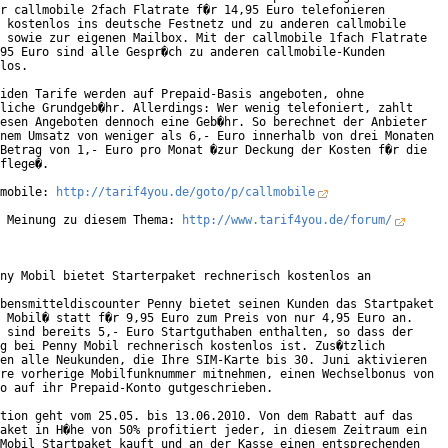
r callmobile 2fach Flatrate f�r 14,95 Euro telefonieren

 kostenlos ins deutsche Festnetz und zu anderen callmobile

 sowie zur eigenen Mailbox. Mit der callmobile 1fach Flatrate

95 Euro sind alle Gespr�ch zu anderen callmobile-Kunden

los. 

iden Tarife werden auf Prepaid-Basis angeboten, ohne

liche Grundgeb�hr. Allerdings: Wer wenig telefoniert, zahlt

esen Angeboten dennoch eine Geb�hr. So berechnet der Anbieter

nem Umsatz von weniger als 6,- Euro innerhalb von drei Monaten

Betrag von 1,- Euro pro Monat �zur Deckung der Kosten f�r die

flege�. 

mobile: 
http://tarif4you.de/goto/p/callmobile
 Meinung zu diesem Thema: 
http://www.tarif4you.de/forum/
ny Mobil bietet Starterpaket rechnerisch kostenlos an

bensmitteldiscounter Penny bietet seinen Kunden das Startpaket

 Mobil� statt f�r 9,95 Euro zum Preis von nur 4,95 Euro an.

 sind bereits 5,- Euro Startguthaben enthalten, so dass der

g bei Penny Mobil rechnerisch kostenlos ist. Zus�tzlich

en alle Neukunden, die Ihre SIM-Karte bis 30. Juni aktivieren

re vorherige Mobilfunknummer mitnehmen, einen Wechselbonus von

o auf ihr Prepaid-Konto gutgeschrieben.      

tion geht vom 25.05. bis 13.06.2010. Von dem Rabatt auf das

aket in H�he von 50% profitiert jeder, in diesem Zeitraum ein

Mobil Startpaket kauft und an der Kasse einen entsprechenden
