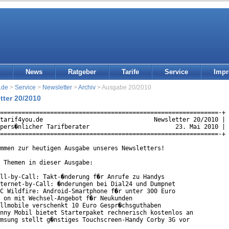
News
Ratgeber
Tarife
Service
Imp
.de
>
Service
>
Newsletter
>
Archiv
> Ausgabe 20/2010
tter 20/2010
=============================================================-+

tarif4you.de                               Newsletter 20/2010 |

pers�nlicher Tarifberater                        23. Mai 2010 |

=============================================================-+

mmen zur heutigen Ausgabe unseres Newsletters!

 Themen in dieser Ausgabe:

ll-by-Call: Takt-�nderung f�r Anrufe zu Handys

ternet-by-Call: �nderungen bei Dial24 und Dumpnet

C Wildfire: Android-Smartphone f�r unter 300 Euro

 on mit Wechsel-Angebot f�r Neukunden

llmobile verschenkt 10 Euro Gespr�chsguthaben

nny Mobil bietet Starterpaket rechnerisch kostenlos an

msung stellt g�nstiges Touchscreen-Handy Corby 3G vor
