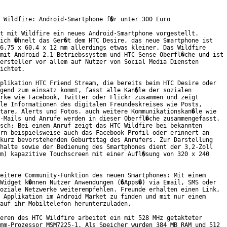
 Wildfire: Android-Smartphone f�r unter 300 Euro

t mit Wildfire ein neues Android-Smartphone vorgestellt.

ich �hnelt das Ger�t dem HTC Desire, das neue Smartphone ist

6,75 x 60,4 x 12 mm allerdings etwas kleiner. Das Wildfire

mit Android 2.1 Betriebssystem und HTC Sense Oberfl�che und ist

ersteller vor allem auf Nutzer von Social Media Diensten

ichtet.

plikation HTC Friend Stream, die bereits beim HTC Desire oder

gend zum einsatz kommt, fasst alle Kan�le der sozialen

rke wie Facebook, Twitter oder Flickr zusammen und zeigt

le Informationen des digitalen Freundeskreises wie Posts,

tare, Alerts und Fotos. auch weitere Kommunikationskan�le wie

-Mails und Anrufe werden in dieser Oberfl�che zusammengefasst.

sch: Bei einem Anruf zeigt das HTC Wildfire bei bekannten

rn beispielsweise auch das Facebook-Profil oder erinnert an

kurz bevorstehenden Geburtstag des Anrufers. Zur Darstellung

halte sowie der Bedienung des Smartphones dient der 3,2-Zoll

m) kapazitive Touchscreen mit einer Aufl�sung von 320 x 240

           

eitere Community-Funktion des neuen Smartphones: Mit einem

Widget k�nnen Nutzer Anwendungen (�Apps�) via Email, SMS oder

oziale Netzwerke weiterempfehlen. Freunde erhalten einen Link,

 Applikation im Android Market zu finden und mit nur einem

auf ihr Mobiltelefon herunterzuladen.

eren des HTC Wildfire arbeitet ein mit 528 MHz getakteter

mm-Prozessor MSM7225-1. Als Speicher wurden 384 MB RAM und 512
