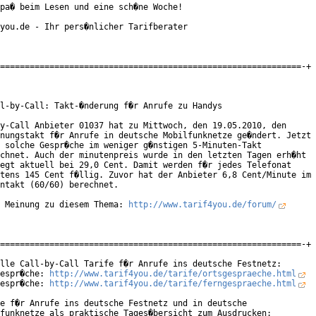
pa� beim Lesen und eine sch�ne Woche!

you.de - Ihr pers�nlicher Tarifberater

=============================================================-+

l-by-Call: Takt-�nderung f�r Anrufe zu Handys

y-Call Anbieter 01037 hat zu Mittwoch, den 19.05.2010, den

nungstakt f�r Anrufe in deutsche Mobilfunknetze ge�ndert. Jetzt

 solche Gespr�che im weniger g�nstigen 5-Minuten-Takt

chnet. Auch der minutenpreis wurde in den letzten Tagen erh�ht

egt aktuell bei 29,0 Cent. Damit werden f�r jedes Telefonat

tens 145 Cent f�llig. Zuvor hat der Anbieter 6,8 Cent/Minute im

ntakt (60/60) berechnet.

 Meinung zu diesem Thema: 
http://www.tarif4you.de/forum/
=============================================================-+

lle Call-by-Call Tarife f�r Anrufe ins deutsche Festnetz:

espr�che: 
http://www.tarif4you.de/tarife/ortsgespraeche.html
espr�che: 
http://www.tarif4you.de/tarife/ferngespraeche.html
e f�r Anrufe ins deutsche Festnetz und in deutsche

funknetze als praktische Tages�bersicht zum Ausdrucken:
