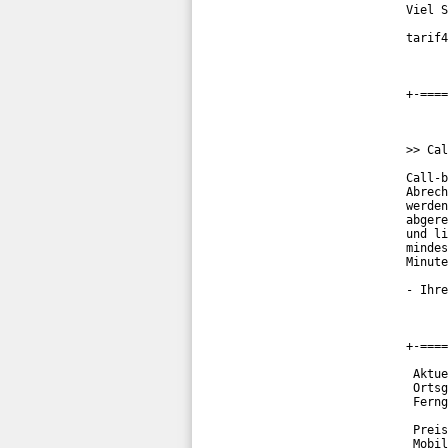
Viel S
tarif4
+-====
>> Cal
Call-b
Abrech
werden
abgere
und li
mindes
Minute
- Ihre
+-====
 Aktue
 Ortsg
 Ferng
 Preis
 Mobil