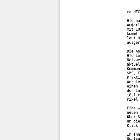
>> HTC
HTC ha
Au�erl
mit 10
kommt 
laut H
ausger
Die Ap
HTC Le
Netzwe
aktuel
Kommen
SMS, E
Prakti
Anrufe
einen 
der In
(8,1 c
Pixel.
Eine w
neuen 
�ber S
um die
Klick 
Im Inn
Qualco