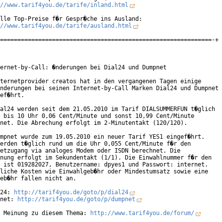
//www.tarif4you.de/tarife/inland.html
lle Top-Preise f�r Gespr�che ins Ausland:

//www.tarif4you.de/tarife/ausland.html
=============================================================-+

ernet-by-Call: �nderungen bei Dial24 und Dumpnet

ternetprovider creatos hat in den vergangenen Tagen einige

nderungen bei seinen Internet-by-Call Marken Dial24 und Dumpnet

ef�hrt.

al24 werden seit dem 21.05.2010 im Tarif DIALSUMMERFUN t�glich

 bis 10 Uhr 0,06 Cent/Minute und sonst 10,99 Cent/Minute

net. Die Abrechung erfolgt im 2-Minutentakt (120/120).

mpnet wurde zum 19.05.2010 ein neuer Tarif YES1 eingef�hrt.

erden t�glich rund um die Uhr 0,055 Cent/Minute f�r den

etzugang via analoges Modem oder ISDN berechnet. Die

nung erfolgt im Sekundentakt (1/1). Die Einwahlnummer f�r den

 ist 019282027, Benutzername: dpyes1 und Passwort: internet.

liche Kosten wie Einwahlgeb�hr oder Mindestumsatz sowie eine

eb�hr fallen nicht an.

24: 
http://tarif4you.de/goto/p/dial24
net: 
http://tarif4you.de/goto/p/dumpnet
 Meinung zu diesem Thema: 
http://www.tarif4you.de/forum/