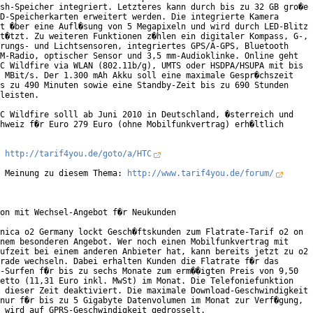
sh-Speicher integriert. Letzteres kann durch bis zu 32 GB gro�e

D-Speicherkarten erweitert werden. Die integrierte Kamera

t �ber eine Aufl�sung von 5 Megapixeln und wird durch LED-Blitz

t�tzt. Zu weiteren Funktionen z�hlen ein digitaler Kompass, G-,

rungs- und Lichtsensoren, integriertes GPS/A-GPS, Bluetooth

M-Radio, optischer Sensor und 3,5 mm-Audioklinke. Online geht

C Wildfire via WLAN (802.11b/g), UMTS oder HSDPA/HSUPA mit bis

 MBit/s. Der 1.300 mAh Akku soll eine maximale Gespr�chszeit

s zu 490 Minuten sowie eine Standby-Zeit bis zu 690 Stunden

leisten.           

C Wildfire solll ab Juni 2010 in Deutschland, �sterreich und

hweiz f�r Euro 279 Euro (ohne Mobilfunkvertrag) erh�ltlich

 

 
http://tarif4you.de/goto/a/HTC
 Meinung zu diesem Thema: 
http://www.tarif4you.de/forum/
on mit Wechsel-Angebot f�r Neukunden

nica o2 Germany lockt Gesch�ftskunden zum Flatrate-Tarif o2 on

nem besonderen Angebot. Wer noch einen Mobilfunkvertrag mit

ufzeit bei einem anderen Anbieter hat, kann bereits jetzt zu o2

rade wechseln. Dabei erhalten Kunden die Flatrate f�r das

-Surfen f�r bis zu sechs Monate zum erm��igten Preis von 9,50

etto (11,31 Euro inkl. MwSt) im Monat. Die Telefoniefunktion

 dieser Zeit deaktiviert. Die maximale Download-Geschwindigkeit

nur f�r bis zu 5 Gigabyte Datenvolumen im Monat zur Verf�gung,

 wird auf GPRS-Geschwindigkeit gedrosselt.
