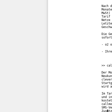
Nach d
Monate
MwSt) 
Tarif 
Netze 
Letzte
Geschw
Die Ge
sofort
- o2 o
- Ihre
>> cal
Der Mo
Neukun
clever
Startg
wird a
Im Tar
und in
kostet
callmo
SMS-Ve
Zus�tz