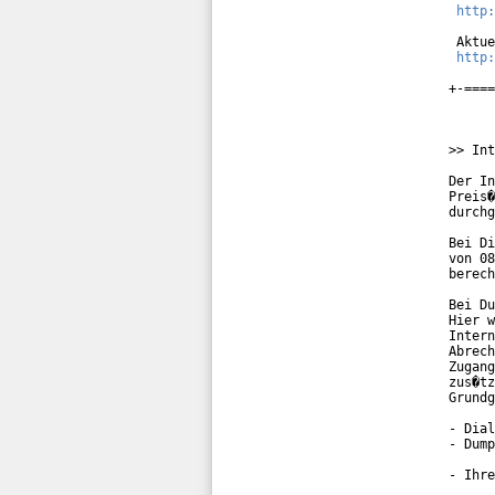
http:
 Aktue
http:
+-====
>> Int
Der In
Preis�
durchg
Bei Di
von 08
berech
Bei Du
Hier w
Intern
Abrech
Zugang
zus�tz
Grundg
- Dial
- Dump
- Ihre