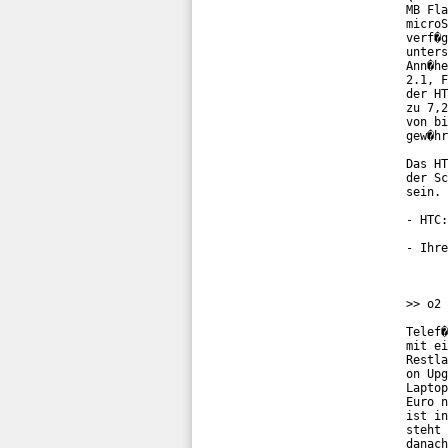
MB Fla
microS
verf�g
unters
Ann�he
2.1, F
der HT
zu 7,2
von bi
gew�hr
Das HT
der Sc
sein. 
- HTC:
- Ihre
>> o2 
Telef�
mit ei
Restla
on Upg
Laptop
Euro n
ist in
steht 
danach