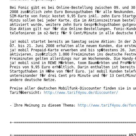
Bei Fonic gibt es bei Online-Bestellung zwischen 09. und 30.
2008 zus�tzlich zehn Euro Bonusguthaben f�r alle Neukunden. 
SIM-Karte von Fonic kostet 9,95 Euro inkl. zehn Euro Startgu
Hinzu sollen bei jeder Karte, die im Aktionszeitraum bestell
aktiviert wurde, weitere zehn Euro Gespr�chsguthaben gutgesc
Die Aktion gilt nur f�r die Online-Bestellungen. Fonic-Kunde
telefonieren im o2-Netz f�r 9 Cent/Minute in alle deutsche N
ja! mobil startet bereits am Samstag seine Aktion: In der Ze
07. bis 21. Juni 2008 erhalten alle neuen Kunden, die erstma
ja! mobil Prepaid-Karte erwerben und bis sp�testens 26. Juni
aktivieren, zus�tzlich 1.000 Freiminuten ins deutsche Festne
Freiminuten gelten allerdings nur am Wochenende. Die Handy-K
ja! mobil sind in REWE M�rkten, toom Baum�rkten und ProM�rkt
Preis von 9,95 Euro erh�ltlich. Darin enthalten ist bereits 
Startguthaben in H�he von f�nf Euro. ja! mobil Kunden telefo
untereinander f�r drei Cent pro Minute und f�r 13 Cent/Minut
andere deutsche Netze.         

Preise aller deutschen Mobilfunk-Discounter finden sie in un
Tarif�bersicht: 
http://www.tarif4you.de/discounter/
- Ihre Meinung zu diesem Thema: 
http://www.tarif4you.de/for
+-==========================================================
+-===================================================== ANZE