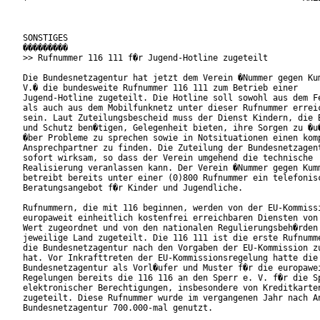
SONSTIGES

���������

>> Rufnummer 116 111 f�r Jugend-Hotline zugeteilt

Die Bundesnetzagentur hat jetzt dem Verein �Nummer gegen Kum
V.� die bundesweite Rufnummer 116 111 zum Betrieb einer

Jugend-Hotline zugeteilt. Die Hotline soll sowohl aus dem Fe
als auch aus dem Mobilfunknetz unter dieser Rufnummer erreic
sein. Laut Zuteilungsbescheid muss der Dienst Kindern, die B
und Schutz ben�tigen, Gelegenheit bieten, ihre Sorgen zu �u�
�ber Probleme zu sprechen sowie in Notsituationen einen komp
Ansprechpartner zu finden. Die Zuteilung der Bundesnetzagent
sofort wirksam, so dass der Verein umgehend die technische

Realisierung veranlassen kann. Der Verein �Nummer gegen Kumm
betreibt bereits unter einer (0)800 Rufnummer ein telefonisc
Beratungsangebot f�r Kinder und Jugendliche.           

Rufnummern, die mit 116 beginnen, werden von der EU-Kommissi
europaweit einheitlich kostenfrei erreichbaren Diensten von 
Wert zugeordnet und von den nationalen Regulierungsbeh�rden 
jeweilige Land zugeteilt. Die 116 111 ist die erste Rufnumme
die Bundesnetzagentur nach den Vorgaben der EU-Kommission zu
hat. Vor Inkrafttreten der EU-Kommissionsregelung hatte die

Bundesnetzagentur als Vorl�ufer und Muster f�r die europawei
Regelungen bereits die 116 116 an den Sperr e. V. f�r die Sp
elektronischer Berechtigungen, insbesondere von Kreditkarten
zugeteilt. Diese Rufnummer wurde im vergangenen Jahr nach An
Bundesnetzagentur 700.000-mal genutzt.
