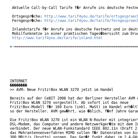
 Aktuelle Call-by-Call Tarife f�r Anrufe ins deutsche Festne
 Ortsgespr�che: 
http://www.tarif4you.de/tarife/ortsgespraec
 Ferngespr�che: 
http://www.tarif4you.de/tarife/ferngespraec
 Inlandstarife f�r Anrufe ins deutsche Festnetz und in deuts
 Mobilfunknetze in einer praktischen Tages�bersicht zum Druc
http://www.tarif4you.de/tarife/inland.html
+-==========================================================
INTERNET

��������

>> AVM: Neue Fritz!Box WLAN 3270 jetzt im Handel

Bereits auf der CeBIT 2008 hat der Berliner Hersteller AVM d
Fritz!Box WLAN 3270 vorgestellt. Ab sofort ist das neue

Fritz!Box-Modell f�r 169 Euro (inkl. MwSt) im Handel erh�ltl
so der Hersteller. AVM gew�hrt, wie �blich, f�nf Jahre Garan
Die Fritz!Box WLAN 3270 ist ein WLAN N-Router mit integriert
DSL-Modem, das Computer und andere Netzwerkger�te mit dem In
verbindet. Der neue WLAN-Funkstandard IEEE 802.11n (Draft 2.
das Mehrantennenverfahren MIMO sollen f�r Datenraten von bis
300 MBit/s (brutto) sorgen. Das Ger�t funkt dabei im 2,4-GHz