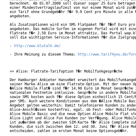
berechnet. Ab 01.07.2008 soll dieser sogar 25 Euro betragen.
einer Mindestvertragslaufzeit von nur einem Monat wird zus�t
ein Tarif ohne Grundgeb�hr f�r 9,9 Cent pro Minute in alle N
angeboten. 

Als Zusatzoptionen wird ein SMS Flatpaket f�r f�nf Euro pro 
angeboten. Das mobile Surfen im eigenen Portal wird mit eine
Flatrate f�r 2,50 Euro im Monat attraktiv. Das Portal wap.bl
soll die wichtigsten Service-Informationen f�r die Zielgrupp
- 
http://www.blutalk.de/
- Ihre Meinung zu diesem Thema: 
http://www.tarif4you.de/for
>> Alice: Flatrate-Tarifoption f�r Mobilfunkgespr�che

Der Hamburger Anbieter HanseNet erweitert das Mobilfunkangeb
seiner Marke Alice um eine Flatrate-Option. Mit der neuen Op
�Alice Mobile Flat� sind f�r 14,90 Euro im Monat Gespr�che i
nationalen Festnetze inklusive. Gespr�che in andere Mobilfun
sowie SMS kosten auch f�r diese Option einheitlich 15 Cent/M
per SMS. Auch weitere Konditionen aus dem �Alice Mobile Basi
Angebot gelten weiterhin: Damit telefonieren Kunden zu ander
Alice-Anschl�ssen kostenfrei, egal, ob Fest- oder Mobilfunkn
Alice Mobile Basic und die neue Option Alice Mobile Flat ste
Alice Light und Alice Fun Kunden zur Verf�gung. Alice Mobile
ist au�erdem ab der zweiten SIM-Karte f�r Alice Complete zub
Kunden, die sich zwischen dem 12. und 30. Juni f�r Alice Mob
entscheiden, zahlen im ersten Monat keine Optionsgeb�hr.    