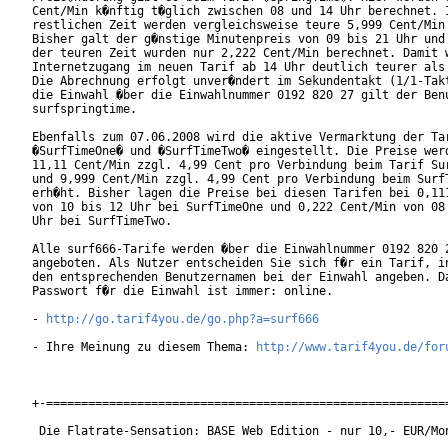
Cent/Min k�nftig t�glich zwischen 08 und 14 Uhr berechnet. I
restlichen Zeit werden vergleichsweise teure 5,999 Cent/Min 
Bisher galt der g�nstige Minutenpreis von 09 bis 21 Uhr und 
der teuren Zeit wurden nur 2,222 Cent/Min berechnet. Damit w
Internetzugang im neuen Tarif ab 14 Uhr deutlich teurer als 
Die Abrechnung erfolgt unver�ndert im Sekundentakt (1/1-Takt
die Einwahl �ber die Einwahlnummer 0192 820 27 gilt der Benu
surfspringtime.          

Ebenfalls zum 07.06.2008 wird die aktive Vermarktung der Tar
�SurfTimeOne� und �SurfTimeTwo� eingestellt. Die Preise werd
11,11 Cent/Min zzgl. 4,99 Cent pro Verbindung beim Tarif Sur
und 9,999 Cent/Min zzgl. 4,99 Cent pro Verbindung beim SurfT
erh�ht. Bisher lagen die Preise bei diesen Tarifen bei 0,111
von 10 bis 12 Uhr bei SurfTimeOne und 0,222 Cent/Min von 08 
Uhr bei SurfTimeTwo.      

Alle surf666-Tarife werden �ber die Einwahlnummer 0192 820 2
angeboten. Als Nutzer entscheiden Sie sich f�r ein Tarif, in
den entsprechenden Benutzernamen bei der Einwahl angeben. Da
Passwort f�r die Einwahl ist immer: online.   

- 
http://go.tarif4you.de/go.php?a=surf666
- Ihre Meinung zu diesem Thema: 
http://www.tarif4you.de/for
+-==========================================================
 Die Flatrate-Sensation: BASE Web Edition - nur 10,- EUR/Mon