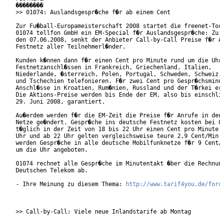
��������

>> 01074: Auslandsgespr�che f�r ab einem Cent

Zur Fu�ball-Europameisterschaft 2008 startet die freenet-Toc
01074 tellfon GmbH ein EM-Special f�r Auslandsgespr�che: Zu 
den 07.06.2008, senkt der Anbieter Call-by-Call Preise f�r A
Festnetz aller Teilnehmerl�nder.

Kunden k�nnen dann f�r einen Cent pro Minute rund um die Uhr
Festnetzanschl�ssen in Frankreich, Griechenland, Italien,

Niederlande, �sterreich, Polen, Portugal, Schweden, Schweiz,
und Tschechien telefonieren. F�r zwei Cent pro Gespr�chsminu
Anschl�sse in Kroatien, Rum�nien, Russland und der T�rkei er
Die Aktions-Preise werden bis Ende der EM, also bis einschli
29. Juni 2008, garantiert.      

Au�erdem werden f�r die EM-Zeit die Preise f�r Anrufe in deu
Netze ge�ndert. Gespr�che ins deutsche Festnetz kosten bei 0
t�glich in der Zeit von 18 bis 22 Uhr einen Cent pro Minute.
Uhr und ab 22 Uhr gelten vergleichsweise teure 2,9 Cent/Min.
werden Gespr�che in alle deutsche Mobilfunknetze f�r 9 Cent/
um die Uhr angeboten.     

01074 rechnet alle Gespr�che im Minutentakt �ber die Rechnun
Deutschen Telekom ab. 

- Ihre Meinung zu diesem Thema: 
http://www.tarif4you.de/for
>> Call-by-Call: Viele neue Inlandstarife ab Montag
