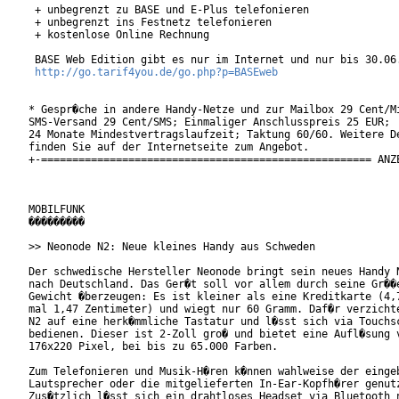
 + unbegrenzt zu BASE und E-Plus telefonieren

 + unbegrenzt ins Festnetz telefonieren

 + kostenlose Online Rechnung

 BASE Web Edition gibt es nur im Internet und nur bis 30.06.
http://go.tarif4you.de/go.php?p=BASEweb
* Gespr�che in andere Handy-Netze und zur Mailbox 29 Cent/Mi
SMS-Versand 29 Cent/SMS; Einmaliger Anschlusspreis 25 EUR;

24 Monate Mindestvertragslaufzeit; Taktung 60/60. Weitere De
finden Sie auf der Internetseite zum Angebot.

+-===================================================== ANZE
MOBILFUNK

���������

>> Neonode N2: Neue kleines Handy aus Schweden

Der schwedische Hersteller Neonode bringt sein neues Handy N
nach Deutschland. Das Ger�t soll vor allem durch seine Gr��e
Gewicht �berzeugen: Es ist kleiner als eine Kreditkarte (4,7
mal 1,47 Zentimeter) und wiegt nur 60 Gramm. Daf�r verzichte
N2 auf eine herk�mmliche Tastatur und l�sst sich via Touchsc
bedienen. Dieser ist 2-Zoll gro� und bietet eine Aufl�sung v
176x220 Pixel, bei bis zu 65.000 Farben.      

Zum Telefonieren und Musik-H�ren k�nnen wahlweise der eingeb
Lautsprecher oder die mitgelieferten In-Ear-Kopfh�rer genutz
Zus�tzlich l�sst sich ein drahtloses Headset via Bluetooth n