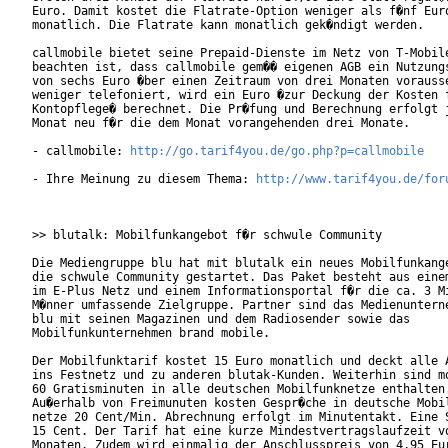
Euro. Damit kostet die Flatrate-Option weniger als f�nf Euro
monatlich. Die Flatrate kann monatlich gek�ndigt werden.    
callmobile bietet seine Prepaid-Dienste im Netz von T-Mobile
beachten ist, dass callmobile gem�� eigenen AGB ein Nutzungs
von sechs Euro �ber einen Zeitraum von drei Monaten vorausse
weniger telefoniert, wird ein Euro �zur Deckung der Kosten f
Kontopflege� berechnet. Die Pr�fung und Berechnung erfolgt j
Monat neu f�r die dem Monat vorangehenden drei Monate.     

- callmobile: 
http://go.tarif4you.de/go.php?p=callmobile
- Ihre Meinung zu diesem Thema: 
http://www.tarif4you.de/for
>> blutalk: Mobilfunkangebot f�r schwule Community

Die Mediengruppe blu hat mit blutalk ein neues Mobilfunkange
die schwule Community gestartet. Das Paket besteht aus einem
im E-Plus Netz und einem Informationsportal f�r die ca. 3 Mi
M�nner umfassende Zielgruppe. Partner sind das Medienunterne
blu mit seinen Magazinen und dem Radiosender sowie das

Mobilfunkunternehmen brand mobile.     

Der Mobilfunktarif kostet 15 Euro monatlich und deckt alle A
ins Festnetz und zu anderen blutak-Kunden. Weiterhin sind mo
60 Gratisminuten in alle deutschen Mobilfunknetze enthalten.
Au�erhalb von Freimunuten kosten Gespr�che in deutsche Mobil
netze 20 Cent/Min. Abrechnung erfolgt im Minutentakt. Eine S
15 Cent. Der Tarif hat eine kurze Mindestvertragslaufzeit vo
Monaten. Zudem wird einmalig der Anschlusspreis von 4,95 Eur