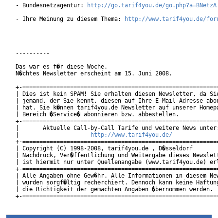
- Bundesnetzagentur: 
http://go.tarif4you.de/go.php?a=BNetzA
- Ihre Meinung zu diesem Thema: 
http://www.tarif4you.de/for
----------

Das war es f�r diese Woche.

N�chtes Newsletter erscheint am 15. Juni 2008.

+-==========================================================
| Dies ist kein SPAM! Sie erhalten diesen Newsletter, da Sie
| jemand, der Sie kennt, diesen auf Ihre E-Mail-Adresse abon
| hat. Sie k�nnen tarif4you.de Newsletter auf unserer Homepa
| Bereich �Service� abonnieren bzw. abbestellen.            
+-==========================================================
|       Aktuelle Call-by-Call Tarife und weitere News unter:
|                     
http://www.tarif4you.de/
           
+-==========================================================
| Copyright (C) 1998-2008, tarif4you.de , D�sseldorf        
| Nachdruck, Ver�ffentlichung und Weitergabe dieses Newslett
| ist hiermit nur unter Quellenangabe (www.tarif4you.de) erl
+-==========================================================
| Alle Angaben ohne Gew�hr. Alle Informationen in diesem New
| wurden sorgf�ltig recherchiert. Dennoch kann keine Haftung
| die Richtigkeit der gemachten Angaben �bernommen werden.  