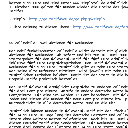
kosten 9,95 Euro und sind unter www.simplytel.de erh�ltlich.
1. Oktober 2008 gelten f�r Kunden wieder die Preise des jewe
Tarifes.      

- simply: 
http://go.tarif4you.de/go.php?p=simply
- Ihre Meinung zu diesem Thema: 
http://www.tarif4you.de/for
>> callmobile: Zwei Aktionen f�r Neukunden

Der Mobilfunkdiscounter callmobile wirbt derzeit mit gleich 
Aktionen f�r Neukunden. Ab sofort und bis zum 16. Juni 2008 
Starterpaket f�r den �clever3�-Tarif f�r f�nf Euro erh�ltlic
inklusve f�nf Euro Gespr�chsguthaben. Den Tarif �clever9� er
Neukunden f�r 9,95 Euro, zus�tzlich gibt es zehn Euro Startg
Wer seine alte Rufnummer mitnimmt, wird jeweils mit zehn Eur
zus�tzlichem Guthaben belohnt. Damit ist der Start in die be
Prepaid-Tarife praktisch kostenlos.       

Der Tarif �clever3� erm�glicht Gespr�che zu anderen callmobi
f�r drei Cent pro Minute. Anrufe in andere deutsche Netze ko
Cent/Minute. F�r eine SMS werden 12 Cent berechnet. Mit �cle
reden und simsen die Kunden f�r neun Cent pro Minute bzw. pr
Kurznachricht in alle deutschen Netze rund um die Uhr.

Zus�tzlich k�nnen Kunden im �clever3�-Tarif mit der 2fach-Fl
f�r 14,95 Euro 30 Tage lang ins deutsche Festnetz und callmo
intern ohne weitere Kosten telefonieren. Noch bis 30. Juni g
diesen Pauschaltarif eine Sonderaktion: F�r Neukunden kosten
ersten drei Monate der Flatrate nur 14,95 Euro statt regul�r