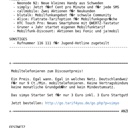
  - Neonode N2: Neue kleines Handy aus Schweden

  - simply: Jetzt f�nf Cent pro Minute und f�r jede SMS

  - callmobile: Zwei Aktionen f�r Neukunden

  - blutalk: Mobilfunkangebot f�r schwule Community

  - Alice: Flatrate-Tarifoption f�r Mobilfunkgespr�che

  - HTC Touch Pro: Neues Smartphone mit QWERTZ-Tastatur

  - Gruner + Jahr startet eigenen Mobilfunktarif

  - Mobilfunk-Discount: Aktionen bei Fonic und ja!mobil

SONSTIGES

  - Rufnummer 116 111 f�r Jugend-Hotline zugeteilt

------------------------------------------------------------
+-==========================================================
 Mobiltelefonieren zum Discountpreis!

 Ein Preis. Egal wann. Egal in welches Netz. Deutschlandweit
 F�r nur 9 Ct./Min. mobiltelefonieren. Keine Vertragsbindung
 keine monatliche Grundgeb�hr und kein Mindestumsatz.

 Das simyo Starter Set f�r nur 3 Euro inkl. 3 Euro Startguth
 Jetzt bestellen: 
http://go.tarif4you.de/go.php?p=simyo
+-===================================================== ANZE
FESTNETZ
