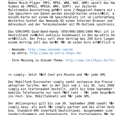
Neben Musik-Player (MP3, MPEG, WMA, WAV, AMR) spielt das Han
Videos ab (MPEG1, MPEG4, WMV, 3GPP). zur Zeiteren

Mulstimedia-Ausstattung geh�rt eine 2-Megapixel-Kamera mit A
Zum Speichern von Daten werden miniSD-Karten unterst�tzt, ei
miniDS-Karte mit einem GB Speicherplatz ist im Lieferumfang 
Weiterhin bietet das Neonode N2 einen Internet-Browser und l
Adressbuch und der Terminkalender mit MS-Outlook synchronisi
Das GSM/GPRS Quad-Band-Handy (850/900/1800/1900 MHz) ist in

Deutschland zun�chst exklusiv bundesweit in den my-eXtra Sho
erh�ltlich. Der Preis soll ohne Vertrag bei 299 Euro liegen.
einem Vertrag soll das Ger�t f�r ab einen Euro erh�ltlich se
- Neonode: 
http://www.neonode.com/de
- my-eXtra: 
http://www.my-extra-shops.de/
- Ihre Meinung zu diesem Thema: 
http://www.tarif4you.de/for
>> simply: Jetzt f�nf Cent pro Minute und f�r jede SMS

Der Mobilfunk-Discounter simply senkt zeitweise die Preise i
aktuellen Tarifen. Wer in der Zeit vom 2. bis 30. Juni 2008 
simply ein Starterpaket bestellt, zahlt bis Ende September f
mobiles Telefonieren nur noch f�nf Cent - f�r jede Gespr�chs
ins Fest- bzw. Mobilfunknetz und f�r jede SMS.

Der Aktionspreis gilt bis zum 30. September 2008 sowohl f�r 
simply easy, als auch f�r simply partner und bei allen Verbi
bzw. Standard-SMS innerhalb Deutschlands. Ausgenommen sind

Sonderrufnummern und Datendienste. Die Starterpakete f�r bei