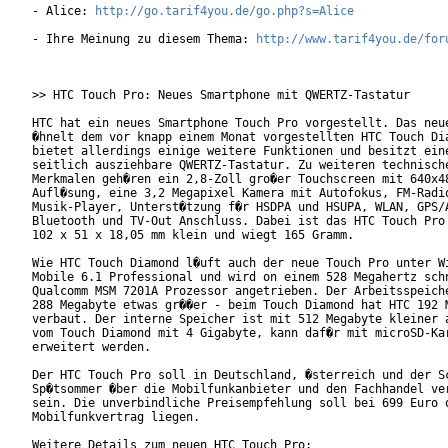
- Alice: 
http://go.tarif4you.de/go.php?s=Alice
- Ihre Meinung zu diesem Thema: 
http://www.tarif4you.de/for
>> HTC Touch Pro: Neues Smartphone mit QWERTZ-Tastatur

HTC hat ein neues Smartphone Touch Pro vorgestellt. Das neue
�hnelt dem vor knapp einem Monat vorgestellten HTC Touch Dia
bietet allerdings einige weitere Funktionen und besitzt eine
seitlich ausziehbare QWERTZ-Tastatur. Zu weiteren technische
Merkmalen geh�ren ein 2,8-Zoll gro�er Touchscreen mit 640x48
Aufl�sung, eine 3,2 Megapixel Kamera mit Autofokus, FM-Radio
Musik-Player, Unterst�tzung f�r HSDPA und HSUPA, WLAN, GPS/A
Bluetooth und TV-Out Anschluss. Dabei ist das HTC Touch Pro

102 x 51 x 18,05 mm klein und wiegt 165 Gramm.

Wie HTC Touch Diamond l�uft auch der neue Touch Pro unter Wi
Mobile 6.1 Professional und wird on einem 528 Megahertz schn
Qualcomm MSM 7201A Prozessor angetrieben. Der Arbeitsspeiche
288 Megabyte etwas gr��er - beim Touch Diamond hat HTC 192 M
verbaut. Der interne Speicher ist mit 512 Megabyte kleiner a
vom Touch Diamond mit 4 Gigabyte, kann daf�r mit microSD-Kar
erweitert werden.      

Der HTC Touch Pro soll in Deutschland, �sterreich und der Sc
Sp�tsommer �ber die Mobilfunkanbieter und den Fachhandel ver
sein. Die unverbindliche Preisempfehlung soll bei 699 Euro o
Mobilfunkvertrag liegen.
