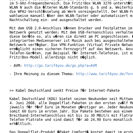
im 5-GHz-Frequenzbereich. Die Fritz!Box WLAN 3270 unterst�tz
WLAN N auch die �lteren WLAN-Standards g, b und a. Weiterhin
die WPA2-Verschl�sselung ab Werk voreingestellt. Der WLAN-Fu
wahlweise manuell �ber den WLAN-Taster oder automatisiert mi
Nachtschaltung ein- und ausgeschaltet werden.         

Mit dem USB 2.0-Anschluss k�nnen Drucker und Festplatten im 
Netzwerk genutzt werden: Mit dem USB-Fernanschluss verhalten
diese Ger�te so, als w�ren sie direkt am PC angeschlossen. �
integrierten Medienserver ist Musik auch bei ausgeschaltetem
Netzwerk verf�gbar. Die VPN-Funktion (Virtual Private Networ
erm�glicht einen sicheren Fernzugriff auf das Netzwerk. Ansc
Telefon-Ger�ten, zum Beispiel f�r Internet-Telefonie, ist mi
Fritz!Box-Modell allerdings nicht m�glich.       

- AVM: 
http://go.tarif4you.de/go.php?a=AVM
- Ihre Meinung zu diesem Thema: 
http://www.tarif4you.de/for
>> Kabel Deutschland senkt Preise f�r Internet-Pakete

Kabel Deutschland (KDG) bietet seinen Neukunden seit Mittwoc
4. Juni 2008, alle Doppelflat-Paketen in den ersten zw�lf Mo
jeweils f�r f�nf Euro im Monaten g�nstiger an. Jeder Neukund
somit 60 Euro im ersten Jahr. Die Pakete bestehen aus einem

Breitband-Internetanschluss mit bis zu 30 MBit/s mit Flatrat
Telefon-Flatrate und sind damit f�r ab 24,90 Euro monatlich

erh�ltlich.

Das Doppelflat-Produkt �Paket Comfort� kostet damit im erste