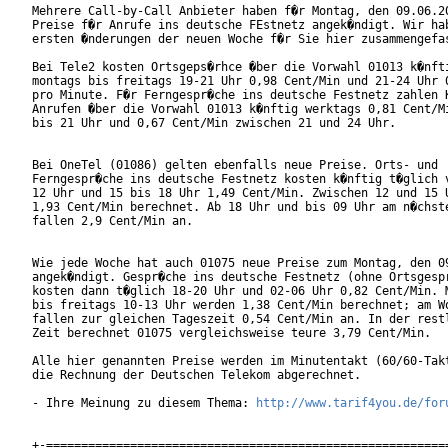
Mehrere Call-by-Call Anbieter haben f�r Montag, den 09.06.20
Preise f�r Anrufe ins deutsche FEstnetz angek�ndigt. Wir hab
ersten �nderungen der neuen Woche f�r Sie hier zusammengefas
Bei Tele2 kosten Ortsgeps�rhce �ber die Vorwahl 01013 k�nfti
montags bis freitags 19-21 Uhr 0,98 Cent/Min und 21-24 Uhr 0
pro Minute. F�r Ferngespr�che ins deutsche Festnetz zahlen K
Anrufen �ber die Vorwahl 01013 k�nftig werktags 0,81 Cent/Mi
bis 21 Uhr und 0,67 Cent/Min zwischen 21 und 24 Uhr.

Bei OneTel (01086) gelten ebenfalls neue Preise. Orts- und

Ferngespr�che ins deutsche Festnetz kosten k�nftig t�glich v
12 Uhr und 15 bis 18 Uhr 1,49 Cent/Min. Zwischen 12 und 15 U
1,93 Cent/Min berechnet. Ab 18 Uhr und bis 09 Uhr am n�chste
fallen 2,9 Cent/Min an.

Wie jede Woche hat auch 01075 neue Preise zum Montag, den 09
angek�ndigt. Gespr�che ins deutsche Festnetz (ohne Ortsgespr
kosten dann t�glich 18-20 Uhr und 02-06 Uhr 0,82 Cent/Min. M
bis freitags 10-13 Uhr werden 1,38 Cent/Min berechnet; am Wo
fallen zur gleichen Tageszeit 0,54 Cent/Min an. In der restl
Zeit berechnet 01075 vergleichsweise teure 3,79 Cent/Min.

Alle hier genannten Preise werden im Minutentakt (60/60-Takt
die Rechnung der Deutschen Telekom abgerechnet.

- Ihre Meinung zu diesem Thema: 
http://www.tarif4you.de/for
+-==========================================================