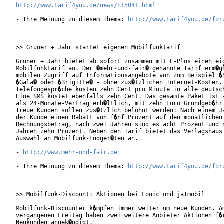
http://www.tarif4you.de/news/n15041.html
- Ihre Meinung zu diesem Thema: 
http://www.tarif4you.de/for
>> Gruner + Jahr startet eigenen Mobilfunktarif

Gruner + Jahr bietet ab sofort zusammen mit E-Plus einen eig
Mobilfunktarif an. Der �mehr-und-fair� genannte Tarif erm�gl
mobilen Zugriff auf Informationsangebote von zum Beispiel �S
�Gala� oder �Brigitte� - ohne zus�tzlichen Internet-Kosten.

Telefongespr�che kosten zehn Cent pro Minute in alle deutsch
Eine SMS kostet ebenfalls zehn Cent. Das gesamte Paket ist a
als 24-Monate-Vertrag erh�ltlich, mit zehn Euro Grundgeb�hr 
Treue Kunden sollen zus�tzlich belohnt werden: Nach einem Ja
der Kunde einen Rabatt von f�nf Prozent auf den monatlichen

Rechnungsbetrag, nach zwei Jahren sind es acht Prozent und n
Jahren zehn Prozent. Neben den Tarif bietet das Verlagshaus 
Auswahl an Mobilfunk-Endger�ten an.           

- 
http://www.mehr-und-fair.de
- Ihre Meinung zu diesem Thema: 
http://www.tarif4you.de/for
>> Mobilfunk-Discount: Aktionen bei Fonic und ja!mobil

Mobilfunk-Discounter k�mpfen immer weiter um neue Kunden. Am
vergangenen Freitag haben zwei weitere Anbieter Aktionen f�r
Neukunden angek�ndigt.
