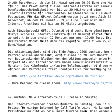
24,90 Euro/Monat; ab dem 13. Monat werden 29,90 Euro pro Mon
f�llig. Das Paket enth�lt eine Internet-Flatrate mit einer m
Downloadgeschwindigkeit von bis zu 20 MBit/s und eine

Telefon-Flatrate f�r unbegrenztes Telefonieren in alle deuts
Festnetze. F�r das �Paket Deluxe� werden jetzt monatlich 34,
berechnet, ab dem 13. Monat - 39,90 Euro. Hier wird der

Internet-Anschluss mit bis zu 30 MBit/s angeboten.       

Auch Einzelprodukt �Flat Deluxe� wird sechs Euro g�nstiger: 
MBit/s schnelle Internet-Flatrate �Flat Deluxe� kostet f�r N
ab sofort in den ersten 12 Monaten nur noch 19,90 Euro. Erst
dreizehnten Monat f�llt dann das regul�re Entgelt von 25,90

Euro/Monat an.    

Die Aktionsangebote sind bis Ende August 2008 buchbar. Wer s
Vertrag online abschlie�t, erh�lt einmalig 20 Euro Rabatt. V
von Bestandskunden bleiben von den Aktionsangeboten unber�hr
Doppelflat- und Einzelprodukte haben eine Mindestlaufzeit vo
Monaten. Das Kabelmodem inklusive Telefonadapter wird dem Ku
w�hrend der Vertragslaufzeit unentgeltlich zur Verf�gung ges
- KDG: 
http://go.tarif4you.de/go.php?s=KabelDeutschland
- Ihre Meinung zu diesem Thema: 
http://www.tarif4you.de/for
>> surf666: Neue Internet-by-Call Preise ab Samstag

Der Internet-Provider creatos �nderte zu Samstag, den 07.06.
Preise f�r einige Internet-by-Call Tarife seiner Marke surf6
Preis�nderung gibt es beim Tarif �SpringTime�: Hier werden 0