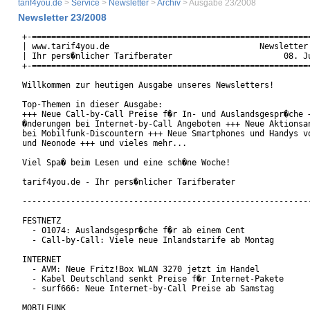
tarif4you.de
>
Service
>
Newsletter
>
Archiv
> Ausgabe 23/2008
Newsletter 23/2008
+-==========================================================
| www.tarif4you.de                               Newsletter 
| Ihr pers�nlicher Tarifberater                       08. Ju
+-==========================================================
Willkommen zur heutigen Ausgabe unseres Newsletters!

Top-Themen in dieser Ausgabe:

+++ Neue Call-by-Call Preise f�r In- und Auslandsgespr�che +
�nderungen bei Internet-by-Call Angeboten +++ Neue Aktionsan
bei Mobilfunk-Discountern +++ Neue Smartphones und Handys vo
und Neonode +++ und vieles mehr...

Viel Spa� beim Lesen und eine sch�ne Woche!

tarif4you.de - Ihr pers�nlicher Tarifberater

------------------------------------------------------------
FESTNETZ

  - 01074: Auslandsgespr�che f�r ab einem Cent

  - Call-by-Call: Viele neue Inlandstarife ab Montag

INTERNET

  - AVM: Neue Fritz!Box WLAN 3270 jetzt im Handel

  - Kabel Deutschland senkt Preise f�r Internet-Pakete

  - surf666: Neue Internet-by-Call Preise ab Samstag

MOBILFUNK
