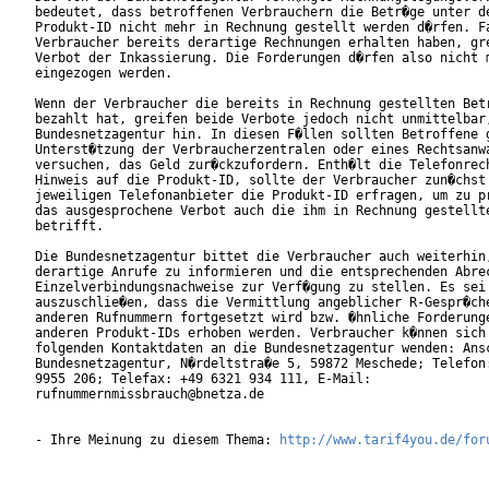
bedeutet, dass betroffenen Verbrauchern die Betr�ge unter de
Produkt-ID nicht mehr in Rechnung gestellt werden d�rfen. Fa
Verbraucher bereits derartige Rechnungen erhalten haben, gre
Verbot der Inkassierung. Die Forderungen d�rfen also nicht m
eingezogen werden.

Wenn der Verbraucher die bereits in Rechnung gestellten Betr
bezahlt hat, greifen beide Verbote jedoch nicht unmittelbar,
Bundesnetzagentur hin. In diesen F�llen sollten Betroffene g
Unterst�tzung der Verbraucherzentralen oder eines Rechtsanwa
versuchen, das Geld zur�ckzufordern. Enth�lt die Telefonrech
Hinweis auf die Produkt-ID, sollte der Verbraucher zun�chst 
jeweiligen Telefonanbieter die Produkt-ID erfragen, um zu pr
das ausgesprochene Verbot auch die ihm in Rechnung gestellte
betrifft.

Die Bundesnetzagentur bittet die Verbraucher auch weiterhin,
derartige Anrufe zu informieren und die entsprechenden Abrec
Einzelverbindungsnachweise zur Verf�gung zu stellen. Es sei 
auszuschlie�en, dass die Vermittlung angeblicher R-Gespr�che
anderen Rufnummern fortgesetzt wird bzw. �hnliche Forderunge
anderen Produkt-IDs erhoben werden. Verbraucher k�nnen sich 
folgenden Kontaktdaten an die Bundesnetzagentur wenden: Ansc
Bundesnetzagentur, N�rdeltstra�e 5, 59872 Meschede; Telefon:
9955 206; Telefax: +49 6321 934 111, E-Mail:

rufnummernmissbrauch@bnetza.de         

- Ihre Meinung zu diesem Thema: 
http://www.tarif4you.de/for