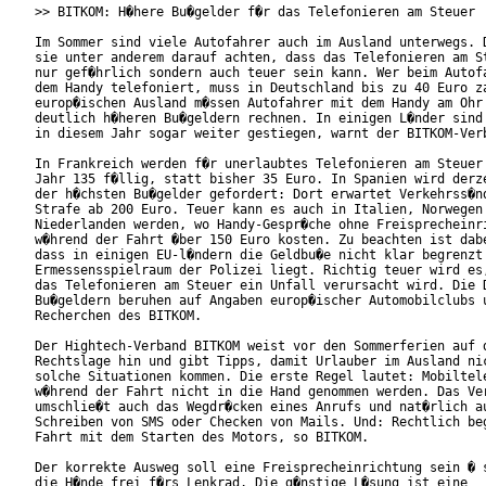
>> BITKOM: H�here Bu�gelder f�r das Telefonieren am Steuer

Im Sommer sind viele Autofahrer auch im Ausland unterwegs. D
sie unter anderem darauf achten, dass das Telefonieren am St
nur gef�hrlich sondern auch teuer sein kann. Wer beim Autofa
dem Handy telefoniert, muss in Deutschland bis zu 40 Euro za
europ�ischen Ausland m�ssen Autofahrer mit dem Handy am Ohr 
deutlich h�heren Bu�geldern rechnen. In einigen L�nder sind 
in diesem Jahr sogar weiter gestiegen, warnt der BITKOM-Verb
In Frankreich werden f�r unerlaubtes Telefonieren am Steuer 
Jahr 135 f�llig, statt bisher 35 Euro. In Spanien wird derze
der h�chsten Bu�gelder gefordert: Dort erwartet Verkehrss�nd
Strafe ab 200 Euro. Teuer kann es auch in Italien, Norwegen 
Niederlanden werden, wo Handy-Gespr�che ohne Freisprecheinri
w�hrend der Fahrt �ber 150 Euro kosten. Zu beachten ist dabe
dass in einigen EU-l�ndern die Geldbu�e nicht klar begrenzt 
Ermessensspielraum der Polizei liegt. Richtig teuer wird es,
das Telefonieren am Steuer ein Unfall verursacht wird. Die D
Bu�geldern beruhen auf Angaben europ�ischer Automobilclubs u
Recherchen des BITKOM.

Der Hightech-Verband BITKOM weist vor den Sommerferien auf d
Rechtslage hin und gibt Tipps, damit Urlauber im Ausland nic
solche Situationen kommen. Die erste Regel lautet: Mobiltele
w�hrend der Fahrt nicht in die Hand genommen werden. Das Ver
umschlie�t auch das Wegdr�cken eines Anrufs und nat�rlich au
Schreiben von SMS oder Checken von Mails. Und: Rechtlich beg
Fahrt mit dem Starten des Motors, so BITKOM.

Der korrekte Ausweg soll eine Freisprecheinrichtung sein � s
die H�nde frei f�rs Lenkrad. Die g�nstige L�sung ist eine
