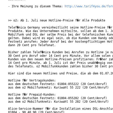
- Ihre Meinung zu diesem Thema: 
http://www.tarif4you.de/for
>> o2: Ab 1. Juli neue Hotline-Preise f�r Alle Produkte

Telef�nica Germany vereinheitlicht seine Hotline-Preise f�r 
Produkte. Wie das Unternehmen mitteilte, sollen ab dem 1. Ju
Mobilfunk und DSL der selbe Preis bei der telefonischen Kund
gelten. Dabei wird es egal sein, ob die Kunden vom Handy ode
Festnetz anrufen: Jeder Anruf bei der kostenpflichtigen Hotl
dann 20 Cent pro Telefonat.

Bisher zahlen Telef�nica Kunden bei Anrufen zu Hotline je na
30 Cent pro Anruf oder 14 Cent pro Minute. Vor allem solen A
Kunden von den neuen Hotline-Preisen profitieren: Fr�her zah
14 Cent pro Minute, ab 1. Juli ist der Preis unabh�ngig von 
des Telefonats. o2 Mobilfunkkunden zahlen bisher 30 Cent pro
Hier sind die neuen Hotlines und Preise, die ab dem 01.07.20
Hotline f�r Vertragskunden:

aus dem deutschen Festnetz: 01804-055222 (20 Cent/Anruf)

aus dem o2 Mobilfunknetz: Kurzwahl 55 222 (20 Cent/Anruf)

Hotline f�r Prepaid-Kunden:

aus dem deutschen Festnetz: 01804-055282 (20 Cent/Anruf)

aus dem o2 Mobilfunknetz: Kurzwahl 55 282 (20 Cent/Anruf)

Alice-Service-Nummer f�r die Installation eines DSL-Anschlus
01804 - 90 40 90 (20 Cent/Anruf)
