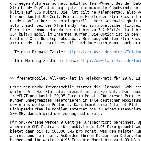
und gegen Aufpreis schnell mobil surfen k�nnen. Bei der Date
Xtra Handy DayFlat steigt jetzt die maximale Geschwindigkeit
kBit/s auf 3,6 MBit/s. Die Flat gilt je Kalendertag, also vo
Uhr und kostet 99 Cent. Bei allen Einsteiger Xtra Pacs ist d
Handy DayFlat bereits voreingestellt. Mehr Geschwindigkeit g
sofort auch bei der Xtra Handy Flat zum monatlichen Fixpreis
Euro. Hier k�nnen die Nutzer mit bis zu 7,2 MBit/s statt bis
384 kBit/s mobil im Internet surfen. Die Option ist in den T
Card und Xtra Nonstop zubuchbar. Bei ausgew�hlten Xtra Pacs 
Xtra Handy Flat voreingestellt und im ersten Monat auch grat
- Telekom Prepaid Tarife: 
http://tarif4you.de/goto/s/Teleko
- Ihre Meinung zu diesem Thema: 
http://www.tarif4you.de/for
>> freenetmobile: All-Net-Flat im Telekom-Netz f�r 29,95 Eur
Unter der Marke freenetmobile startet die Klarmobil GmbH jet
weitere All-Net-Flatrate, diesmal im Telekom-Netz. Der neue 
freeFLAT und kostet 29,95 Euro im Monat. F�r diesen Preis er
Kunden unbegrenztes Telefonieren in alle deutschen Mobilfunk
sowie ins deutsche Festnetz. Dazu kommt eine Internet-Flat f
Highspeedsurfen im mobilen Internet bis zu einem Datenvolume
500 MB, danach wird der Zugang gedrosselt.

F�r SMS-Versand werden 9 Cent je Kurznachricht berechnet. Op
auch eine SMS-Flatrate f�r zus�tzliche 4,95 Euro gebucht wer
bietet dann bis zu 50.000 SMS pro Monat, was den meisten Kun
ausreichend sein soll. Au�erdem k�nnen Kunden den Datenvolum
buchen und f�r weitere 4,95 Euro pro Monat bis zu 1.00 MB mi