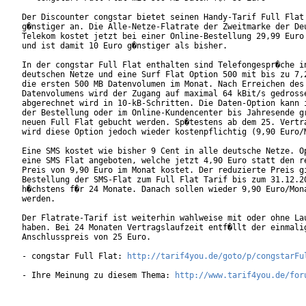
Der Discounter congstar bietet seinen Handy-Tarif Full Flat 
g�nstiger an. Die Alle-Netze-Flatrate der Zweitmarke der Deu
Telekom kostet jetzt bei einer Online-Bestellung 29,99 Euro 
und ist damit 10 Euro g�nstiger als bisher.

In der congstar Full Flat enthalten sind Telefongespr�che in
deutschen Netze und eine Surf Flat Option 500 mit bis zu 7,2
die ersten 500 MB Datenvolumen im Monat. Nach Erreichen des

Datenvolumens wird der Zugang auf maximal 64 kBit/s gedrosse
abgerechnet wird in 10-kB-Schritten. Die Daten-Option kann i
der Bestellung oder im Online-Kundencenter bis Jahresende gr
neuen Full Flat gebucht werden. Sp�testens ab dem 25. Vertra
wird diese Option jedoch wieder kostenpflichtig (9,90 Euro/M
Eine SMS kostet wie bisher 9 Cent in alle deutsche Netze. Op
eine SMS Flat angeboten, welche jetzt 4,90 Euro statt den re
Preis von 9,90 Euro im Monat kostet. Der reduzierte Preis gi
Bestellung der SMS-Flat zum Full Flat Tarif bis zum 31.12.20
h�chstens f�r 24 Monate. Danach sollen wieder 9,90 Euro/Mona
werden.

Der Flatrate-Tarif ist weiterhin wahlweise mit oder ohne Lau
haben. Bei 24 Monaten Vertragslaufzeit entf�llt der einmalig
Anschlusspreis von 25 Euro.  

- congstar Full Flat: 
http://tarif4you.de/goto/p/congstarFu
- Ihre Meinung zu diesem Thema: 
http://www.tarif4you.de/for