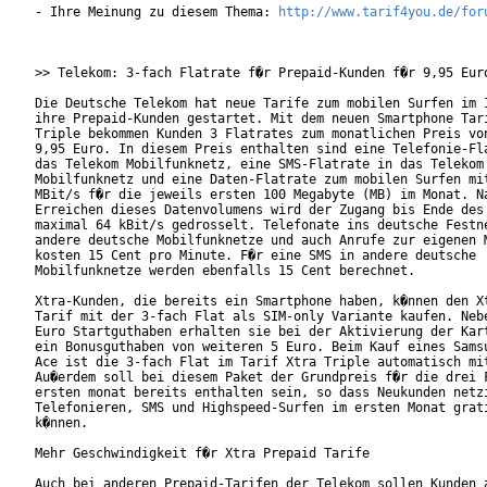
- Ihre Meinung zu diesem Thema: 
http://www.tarif4you.de/for
>> Telekom: 3-fach Flatrate f�r Prepaid-Kunden f�r 9,95 Euro
Die Deutsche Telekom hat neue Tarife zum mobilen Surfen im I
ihre Prepaid-Kunden gestartet. Mit dem neuen Smartphone Tari
Triple bekommen Kunden 3 Flatrates zum monatlichen Preis von
9,95 Euro. In diesem Preis enthalten sind eine Telefonie-Fla
das Telekom Mobilfunknetz, eine SMS-Flatrate in das Telekom

Mobilfunknetz und eine Daten-Flatrate zum mobilen Surfen mit
MBit/s f�r die jeweils ersten 100 Megabyte (MB) im Monat. Na
Erreichen dieses Datenvolumens wird der Zugang bis Ende des 
maximal 64 kBit/s gedrosselt. Telefonate ins deutsche Festne
andere deutsche Mobilfunknetze und auch Anrufe zur eigenen M
kosten 15 Cent pro Minute. F�r eine SMS in andere deutsche

Mobilfunknetze werden ebenfalls 15 Cent berechnet.

Xtra-Kunden, die bereits ein Smartphone haben, k�nnen den Xt
Tarif mit der 3-fach Flat als SIM-only Variante kaufen. Nebe
Euro Startguthaben erhalten sie bei der Aktivierung der Kart
ein Bonusguthaben von weiteren 5 Euro. Beim Kauf eines Samsu
Ace ist die 3-fach Flat im Tarif Xtra Triple automatisch mit
Au�erdem soll bei diesem Paket der Grundpreis f�r die drei F
ersten monat bereits enthalten sein, so dass Neukunden netzi
Telefonieren, SMS und Highspeed-Surfen im ersten Monat grati
k�nnen.

Mehr Geschwindigkeit f�r Xtra Prepaid Tarife

Auch bei anderen Prepaid-Tarifen der Telekom sollen Kunden a