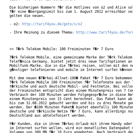
Die bisherigen Nummern f�r die Hotlines von o2 und Alice sol
f�r eine �bergangszeit bis zum 1. August 2012 erreichbar sei
gelten die neuen.  

- o2: 
http://tarif4you.de/goto/s/o2
- Ihre Meinung zu diesem Thema: 
http://www.tarif4you.de/for
>> T�rk Telekom Mobile: 100 Freiminuten f�r 7 Euro

T�rk Telekom Mobile, eine gemeinsame Marke der T�rk Telekom 
Telef�nica Germany, bietet jetzt drei neue Tarifoptionen an.
Mobilfunk-Marke, die in die T�rkei reisen, sollen mit den ne
g�nstiger telefonieren und mobile im Internet surfen k�nnen.
Mit dem neuen �T�rkei-Allnet-100� Paket f�r 7 Euro bekommen 
T�rk Telekom Mobile 100 Freiminuten f�r Telefonate aus der T
t�rkische und auch deutsche Mobil- und Festnetze. Bei voller
der Freiminuten entspricht dies einem Minutenpreis von 7 Cen
Verbrauch der 100 Minuten werden Folgegespr�che in diese Net
einem Minutenpreis von 15 Cent berechnet. Das Paket kann ab 
bis zum 31.08.2012 gebucht werden und bis zu drei Monate gen
werden. Der �100 Minuten Paket� bietet ebenfalls 100 Minuten
deutsche und t�rkische Netze f�r 7 Euro, kann allerdings nur
Deutschland aus abtelefoniert werden.

F�r Kunden, die in ihrem T�rkei-Urlaub mit ihrem Handy oder 
im Internet surfen wollen, wird ein monatliches Datenpaket m
Volumen von 300 MB f�r 10 Euro angeboten. Nach Verbrauch der