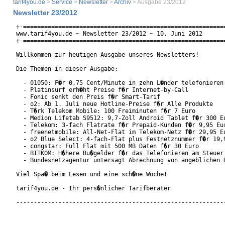
tarif4you.de
>
Service
>
Newsletter
>
Archiv
> Ausgabe 23/2012
Newsletter 23/2012
+-==========================================================
www.tarif4you.de ~ Newsletter 23/2012 ~ 10. Juni 2012

+-==========================================================
Willkommen zur heutigen Ausgabe unseres Newsletters!

Die Themen in dieser Ausgabe:

  - 01050: F�r 0,75 Cent/Minute in zehn L�nder telefonieren

  - Platinsurf erh�ht Preise f�r Internet-by-Call

  - Fonic senkt den Preis f�r Smart-Tarif

  - o2: Ab 1. Juli neue Hotline-Preise f�r Alle Produkte

  - T�rk Telekom Mobile: 100 Freiminuten f�r 7 Euro

  - Medion Lifetab S9512: 9,7-Zoll Android Tablet f�r 300 Eu
  - Telekom: 3-fach Flatrate f�r Prepaid-Kunden f�r 9,95 Eur
  - freenetmobile: All-Net-Flat im Telekom-Netz f�r 29,95 Eu
  - o2 Blue Select: 4-fach-Flat plus Festnetznummer f�r 19,9
  - congstar: Full Flat mit 500 MB Daten f�r 30 Euro

  - BITKOM: H�here Bu�gelder f�r das Telefonieren am Steuer

  - Bundesnetzagentur untersagt Abrechnung von angeblichen R
Viel Spa� beim Lesen und eine sch�ne Woche!

tarif4you.de - Ihr pers�nlicher Tarifberater

------------------------------------------------------------