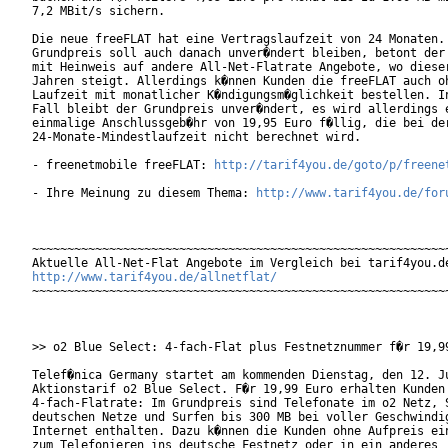
7,2 MBit/s sichern.

Die neue freeFLAT hat eine Vertragslaufzeit von 24 Monaten. 
Grundpreis soll auch danach unver�ndert bleiben, betont der 
mit Heinweis auf andere All-Net-Flatrate Angebote, wo dieser
Jahren steigt. Allerdings k�nnen Kunden die freeFLAT auch oh
Laufzeit mit monatlicher K�ndigungsm�glichkeit bestellen. In
Fall bleibt der Grundpreis unver�ndert, es wird allerdings e
einmalige Anschlussgeb�hr von 19,95 Euro f�llig, die bei der
24-Monate-Mindestlaufzeit nicht berechnet wird.       

- freenetmobile freeFLAT: 
http://tarif4you.de/goto/p/freene
- Ihre Meinung zu diesem Thema: 
http://www.tarif4you.de/for
~~~~~~~~~~~~~~~~~~~~~~~~~~~~~~~~~~~~~~~~~~~~~~~~~~~~~~~~~~~~
http://www.tarif4you.de/allnetflat/
~~~~~~~~~~~~~~~~~~~~~~~~~~~~~~~~~~~~~~~~~~~~~~~~~~~~~~~~~~~~
>> o2 Blue Select: 4-fach-Flat plus Festnetznummer f�r 19,99
Telef�nica Germany startet am kommenden Dienstag, den 12. Ju
Aktionstarif o2 Blue Select. F�r 19,99 Euro erhalten Kunden 
4-fach-Flatrate: Im Grundpreis sind Telefonate im o2 Netz, S
deutschen Netze und Surfen bis 300 MB bei voller Geschwindig
Internet enthalten. Dazu k�nnen die Kunden ohne Aufpreis ein
zum Telefonieren ins deutsche Festnetz oder in ein anderes
