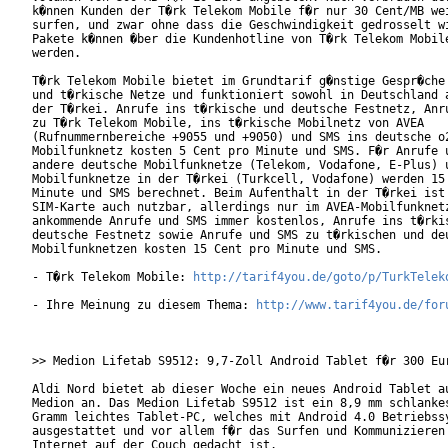
k�nnen Kunden der T�rk Telekom Mobile f�r nur 30 Cent/MB wei
surfen, und zwar ohne dass die Geschwindigkeit gedrosselt wi
Pakete k�nnen �ber die Kundenhotline von T�rk Telekom Mobile
werden.

T�rk Telekom Mobile bietet im Grundtarif g�nstige Gespr�che 
und t�rkische Netze und funktioniert sowohl in Deutschland a
der T�rkei. Anrufe ins t�rkische und deutsche Festnetz, Anru
zu T�rk Telekom Mobile, ins t�rkische Mobilnetz von AVEA

(Rufnummernbereiche +9055 und +9050) und SMS ins deutsche o2
Mobilfunknetz kosten 5 Cent pro Minute und SMS. F�r Anrufe u
andere deutsche Mobilfunknetze (Telekom, Vodafone, E-Plus) u
Mobilfunknetze in der T�rkei (Turkcell, Vodafone) werden 15 
Minute und SMS berechnet. Beim Aufenthalt in der T�rkei ist 
SIM-Karte auch nutzbar, allerdings nur im AVEA-Mobilfunknetz
ankommende Anrufe und SMS immer kostenlos, Anrufe ins t�rkis
deutsche Festnetz sowie Anrufe und SMS zu t�rkischen und deu
Mobilfunknetzen kosten 15 Cent pro Minute und SMS.

- T�rk Telekom Mobile: 
http://tarif4you.de/goto/p/TurkTelek
- Ihre Meinung zu diesem Thema: 
http://www.tarif4you.de/for
>> Medion Lifetab S9512: 9,7-Zoll Android Tablet f�r 300 Eur
Aldi Nord bietet ab dieser Woche ein neues Android Tablet au
Medion an. Das Medion Lifetab S9512 ist ein 8,9 mm schlankes
Gramm leichtes Tablet-PC, welches mit Android 4.0 Betriebssy
ausgestattet und vor allem f�r das Surfen und Kommunizieren 
Internet auf der Couch gedacht ist.
