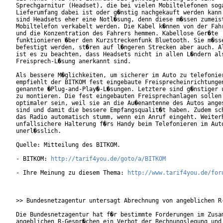
Sprechgarnitur (Headset), die bei vielen Mobiltelefonen soga
Lieferumfang dabei ist oder g�nstig nachgekauft werden kann.
sind Headsets eher eine Notl�sung, denn diese m�ssen zumeist
Mobiltelefon verkabelt werden. Die Kabel k�nnen von der Fahr
und die Konzentration des Fahrers hemmen. Kabellose Ger�te

funktionieren �ber den Kurzstreckenfunk Bluetooth. Sie m�sse
befestigt werden, st�ren auf l�ngeren Strecken aber auch. Al
ist es zu beachten, dass Headsets nicht in allen L�ndern als
Freisprech-L�sung anerkannt sind.

Als bessere M�glichkeiten, um sicherer im Auto zu telefonier
empfiehlt der BITKOM fest eingebaute Freisprecheinrichtungen
genannte �Plug-and-Play�-L�sungen. Letztere sind g�nstiger u
zu montieren. Die fest eingebauten Freisprechanlagen sollen 
optimaler sein, weil sie an die Au�enantenne des Autos anges
sind und damit die bessere Empfangsqualit�t haben. Zudem sch
das Radio automatisch stumm, wenn ein Anruf eingeht. Weiterh
unfallsichere Halterung f�rs Handy beim Telefonieren im Auto
unerl�sslich.

Quelle: Mitteilung des BITKOM.

- BITKOM: 
http://tarif4you.de/goto/a/BITKOM
- Ihre Meinung zu diesem Thema: 
http://www.tarif4you.de/for
>> Bundesnetzagentur untersagt Abrechnung von angeblichen R-
Die Bundesnetzagentur hat f�r bestimmte Forderungen im Zusam
angeblichen R-Gespr�chen ein Verbot der Rechnungslegung und
