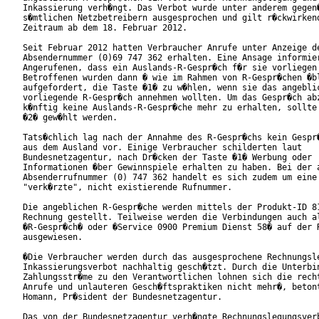
Inkassierung verh�ngt. Das Verbot wurde unter anderem gegen�
s�mtlichen Netzbetreibern ausgesprochen und gilt r�ckwirkend
Zeitraum ab dem 18. Februar 2012.

Seit Februar 2012 hatten Verbraucher Anrufe unter Anzeige de
Absendernummer (0)69 747 362 erhalten. Eine Ansage informier
Angerufenen, dass ein Auslands-R-Gespr�ch f�r sie vorliegen 
Betroffenen wurden dann � wie im Rahmen von R-Gespr�chen �bl
aufgefordert, die Taste �1� zu w�hlen, wenn sie das angeblic
vorliegende R-Gespr�ch annehmen wollten. Um das Gespr�ch abz
k�nftig keine Auslands-R-Gespr�che mehr zu erhalten, sollte 
�2� gew�hlt werden.

Tats�chlich lag nach der Annahme des R-Gespr�chs kein Gespr�
aus dem Ausland vor. Einige Verbraucher schilderten laut

Bundesnetzagentur, nach Dr�cken der Taste �1� Werbung oder

Informationen �ber Gewinnspiele erhalten zu haben. Bei der a
Absenderrufnummer (0) 747 362 handelt es sich zudem um eine

"verk�rzte", nicht existierende Rufnummer.

Die angeblichen R-Gespr�che werden mittels der Produkt-ID 81
Rechnung gestellt. Teilweise werden die Verbindungen auch al
�R-Gespr�ch� oder �Service 0900 Premium Dienst 58� auf der R
ausgewiesen.

�Die Verbraucher werden durch das ausgesprochene Rechnungsle
Inkassierungsverbot nachhaltig gesch�tzt. Durch die Unterbin
Zahlungsstr�me zu den Verantwortlichen lohnen sich die recht
Anrufe und unlauteren Gesch�ftspraktiken nicht mehr�, betont
Homann, Pr�sident der Bundesnetzagentur.

Das von der Bundesnetzagentur verh�ngte Rechnungslegungsverb