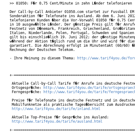
>> 01050: F�r 0,75 Cent/Minute in zehn L�nder telefonieren

Der Call-by-Call Anbieter 01050.com startet zur Fussball EM 
Sonderaktion f�r Telefonate ins Ausland. Ab dem 6. Juni 2012
telefonieren Kunden �ber die Vor-Vorwahl 01050 f�r 0,75 Cent
in 10 ausgew�hlte L�nder. Der g�nstige Preis gilt f�r Anrufe
Festnetz von D�nemark, Frankreich, Griechenland, Gro�britann
Italien, Niederlande, Polen, Portugal, Schweden und Spanien.
gilt bis einschlie�lich 19. Juni 2012; der g�nstige Minutenp
w�hrend der Aktion t�glich rund um die Uhr und wird f�r dies
garantiert. Die Abrechnung erfolgt im Minutentakt (60/60) �b
Rechnung der Deutschen Telekom.

- Ihre Meinung zu diesem Thema: 
http://www.tarif4you.de/for
+-==========================================================
 Aktuelle Call-by-Call Tarife f�r Anrufe ins deutsche Festne
 Ortsgespr�che: 
http://www.tarif4you.de/tarife/ortsgespraec
 Ferngespr�che: 
http://www.tarif4you.de/tarife/ferngespraec
 Preise f�r Telefonate ins deutsche Festnetz und in deutsche
 Mobilfunknetze als praktische Tages�bersicht zum Ausdrucken
http://www.tarif4you.de/tarife/inland.html
 Aktuelle Top-Preise f�r Gespr�che ins Ausland:

http://www.tarif4you.de/tarife/ausland.html
+-==========================================================