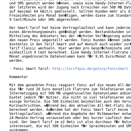
und SMS genutzt werden k�nnen, sowie eine Handy-Internet-Fla
der letzteren wird der Zugang nach Erreichen von 500 MB Date
auf maximal 64 kBit/s gedrosselt. Sollten Kunden mehr als di
Freieinheiten pro Monat ben�tigen, werden diese zum Standard
9 Cent/Minute oder SMS abgerechnet.

Der Smart-Tarif hat keine Vertragslaufzeit und kann jederzei
eines Abrechnungsmonats gek�ndigt werden. Bestandskunden sol
Mitteilung des Anbieters bei der n�chsten Verl�ngerung autom
den neuen Preis umgestellt werden. Fonic Kunden k�nnen jeder
kostenlos in den Tarif Smart und auf Wunsch auch wieder zur�
Tarif Classic wechseln. Hier werden pro Gespr�chsminute und 
einheitlich 9 Cent berechnet. Eine Handy-Internet-Flatrate m
Monat ungedrosselte Datenvolumen kann f�r 9,95 Euro/Monat da
werden.

- Fonic Smart Tarif: 
http://tarif4you.de/goto/p/FonicSmart
Kommentar

Mit dem gesenkten Preis reagiert Fonic auf die neuen All-Net
die f�r rund 20 Euro monatlich Flatrate zum Telefonieren und
Internetzugang mit 500 MB ungedrosselten Datenvolumen anbiet
bietet jedoch f�r Nutzer, die nicht so viel telefonieren und
einige Vorteile. Die 500 Einheiten beinhalten auch den Versa
Kurznachrichten, w�hrend bei den aktuellen All-Net-Flats die
berechnet werden. Au�erdem hat der Fonic Smart Tarif keine l
Vertragslaufzeit, w�hrend die Angebote der Mitbewerber entwe
24-Monate-Vertrag voraussetzen oder bei kurzer Laufzeit deut
sind. Der Smart Tarif im o2 Netz ist also durchaus f�r Nutze
interessant, die mit 500 Einheiten f�r Sprachminuten und SMS
auskommen.           
