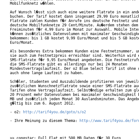
Mobilfunknetz w�hlen.

Auf Wunsch l�sst sich auch eine weitere Flatrate in ein ande
buchen. Der Tarif kostet dann insgesamt 29,99 Euro monatlich
Flatrate zahlen Kunden f�r Anrufe ins deutsche Festnetz und 
deutsche Mobilfunknetze 29 Cent/Minute. Au�erdem stehen dem 
Freiminuten f�r 4,99 Euro im Monat zur Auswahl. Mobile Inter
k�nnen zus�tzliches Datenvolumen mit maximaler Geschwindigke
bekommen: bis 1 GB kostet 9,99 Euro/Monat und bis 5 GB koste
Euro/Monat.

Als besonderes Extra bekommen Kunden eine Festnetznummer, un
sie auch zum Festnetzpreis erreichbar sind. Weiterhin wird e
SMS-Flatrate f�r 9,95 Euro/Monat angeboten. Die Festnetzrufn
die SMS-Flatrate gibt es allerdings nur bei 24 Monaten

Mindestvertragslaufzeit. Der o2 Blue Select Tarif ist ohne d
auch ohne lange Laufzeit zu haben.

Sch�ler, Studenten und Auszubildende profitieren von jeweils
zus�tzlichen Wunschnetzflatrate sowie einer SMS-Flatrate auc
Tarifen ohne Vertragslaufzeit. Selbst�ndige erhalten zum gle
20 Prozent mehr Datenvolumen bei maximaler Geschwindigkeit b
MB und zus�tzlich jeden Monat 30 Auslandsminuten. Das Angebo
g�ltig bis zum 6. August 2012.

- o2: 
http://tarif4you.de/goto/s/o2
- Ihre Meinung zu diesem Thema: 
http://www.tarif4you.de/for
>> congstar: Full Flat mit 500 MB Daten f�r 30 Euro
