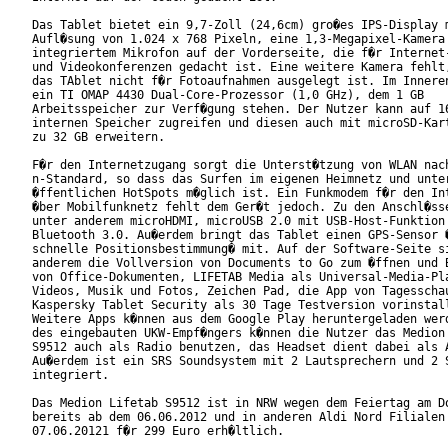
Das Tablet bietet ein 9,7-Zoll (24,6cm) gro�es IPS-Display m
Aufl�sung von 1.024 x 768 Pixeln, eine 1,3-Megapixel-Kamera 
integriertem Mikrofon auf der Vorderseite, die f�r Internet-
und Videokonferenzen gedacht ist. Eine weitere Kamera fehlt,
das TAblet nicht f�r Fotoaufnahmen ausgelegt ist. Im Inneren
ein TI OMAP 4430 Dual-Core-Prozessor (1,0 GHz), dem 1 GB

Arbeitsspeicher zur Verf�gung stehen. Der Nutzer kann auf 16
internen Speicher zugreifen und diesen auch mit microSD-Kart
zu 32 GB erweitern.

F�r den Internetzugang sorgt die Unterst�tzung von WLAN nach
n-Standard, so dass das Surfen im eigenen Heimnetz und unter
�ffentlichen HotSpots m�glich ist. Ein Funkmodem f�r den Int
�ber Mobilfunknetz fehlt dem Ger�t jedoch. Zu den Anschl�sse
unter anderem microHDMI, microUSB 2.0 mit USB-Host-Funktion 
Bluetooth 3.0. Au�erdem bringt das Tablet einen GPS-Sensor �
schnelle Positionsbestimmung� mit. Auf der Software-Seite si
anderem die Vollversion von Documents to Go zum �ffnen und B
von Office-Dokumenten, LIFETAB Media als Universal-Media-Pla
Videos, Musik und Fotos, Zeichen Pad, die App von Tagesschau
Kaspersky Tablet Security als 30 Tage Testversion vorinstall
Weitere Apps k�nnen aus dem Google Play heruntergeladen werd
des eingebauten UKW-Empf�ngers k�nnen die Nutzer das Medion 
S9512 auch als Radio benutzen, das Headset dient dabei als A
Au�erdem ist ein SRS Soundsystem mit 2 Lautsprechern und 2 S
integriert.

Das Medion Lifetab S9512 ist in NRW wegen dem Feiertag am Do
bereits ab dem 06.06.2012 und in anderen Aldi Nord Filialen 
07.06.20121 f�r 299 Euro erh�ltlich.
