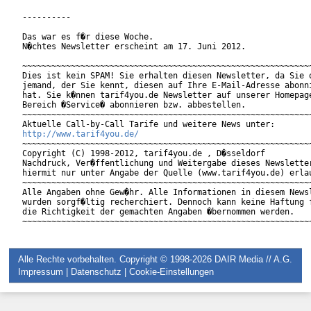
----------

Das war es f�r diese Woche.

N�chtes Newsletter erscheint am 17. Juni 2012.

~~~~~~~~~~~~~~~~~~~~~~~~~~~~~~~~~~~~~~~~~~~~~~~~~~~~~~~~~~~~
Dies ist kein SPAM! Sie erhalten diesen Newsletter, da Sie o
jemand, der Sie kennt, diesen auf Ihre E-Mail-Adresse abonni
hat. Sie k�nnen tarif4you.de Newsletter auf unserer Homepage
Bereich �Service� abonnieren bzw. abbestellen.

~~~~~~~~~~~~~~~~~~~~~~~~~~~~~~~~~~~~~~~~~~~~~~~~~~~~~~~~~~~~
http://www.tarif4you.de/
~~~~~~~~~~~~~~~~~~~~~~~~~~~~~~~~~~~~~~~~~~~~~~~~~~~~~~~~~~~~
Copyright (C) 1998-2012, tarif4you.de , D�sseldorf

Nachdruck, Ver�ffentlichung und Weitergabe dieses Newsletter
hiermit nur unter Angabe der Quelle (www.tarif4you.de) erlau
~~~~~~~~~~~~~~~~~~~~~~~~~~~~~~~~~~~~~~~~~~~~~~~~~~~~~~~~~~~~
Alle Angaben ohne Gew�hr. Alle Informationen in diesem Newsl
wurden sorgf�ltig recherchiert. Dennoch kann keine Haftung f
die Richtigkeit der gemachten Angaben �bernommen werden.

Alle Rechte vorbehalten. Copyright © 1998-2026
DAIR Media // A.G.
Impressum
|
Datenschutz
|
Cookie-Einstellungen