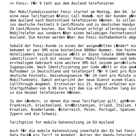
>> Fonic: F�r 9 Cent aus dem Ausland telefonieren

Der Mobilfunkdiscounter Fonic startet am Montag, den 04. Jul
eine neue Tarifoption �Fonic Call Home�, mit der Kunden g�ns
dem Ausland nach Deutschland telefonieren k�nnen. So sollen 
ins deutsche Festnetz 9 Cent/Minute und zu deutschen Handys

29 Cent/Minute kosten. Das Telefonat erfolgt allerdings nich
Mobiltelefon aus sondern �ber einen beliebigen Festnetzansch
Ausland. Die Kosten werden �ber das Fonic-Guthabenkonto abge
Sobald der Fonic-Kunde in eines der ausgew�hlten L�nder* ein
bekommt er per SMS eine kostenlose 0800er-Nummer. Vom Festne
Hotelzimmers beispielsweise w�hlt er diese lokale 0800-Numme
identifiziert sich mit seiner Fonic-Mobilfunknummer und beko
erstmaligem Gebrauch eine weitere SMS mit seinem pers�nliche
Zugangscode. Nach Identifizierung per Code w�hlt er die gew�
Rufnummer in Deutschland und telefoniert f�r 9 Cent pro Minu
deutsche Festnetz, beziehungsweise f�r 29 Cent pro Minute in
Mobilfunknetz. Damit entspricht der neue Dienst einem klassi
Callthrough-Angebot. Erstnutzer bis 15. August erhalten ein

Startguthaben von 0,99 Euro mit dem sie elf Minuten lang kos
in die Heimat telefonieren k�nnen.

Zu den L�ndern, in denen die neue Tarifoption gilt, geh�ren:
Frankreich, Griechenland, Gro�britannien, Irland, Italien, K
Kroatien, Niederlande, �sterreich, Polen, Portugal, Spanien,
Zypern und die Schweiz.

Tarifoption for mobile Datennutzung im EU-Ausland

Auch f�r die mobile Datennutzung innerhalb der EU hat Fonic 
Data Pack� ein Tarif im Angebot. Nutzer der Handy-Internet-F