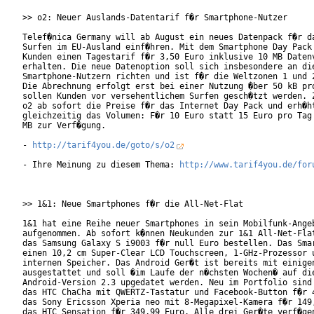
>> o2: Neuer Auslands-Datentarif f�r Smartphone-Nutzer

Telef�nica Germany will ab August ein neues Datenpack f�r da
Surfen im EU-Ausland einf�hren. Mit dem Smartphone Day Pack 
Kunden einen Tagestarif f�r 3,50 Euro inklusive 10 MB Datenv
erhalten. Die neue Datenoption soll sich insbesondere an die
Smartphone-Nutzern richten und ist f�r die Weltzonen 1 und 2
Die Abrechnung erfolgt erst bei einer Nutzung �ber 50 kB pro
sollen Kunden vor versehentlichem Surfen gesch�tzt werden. Z
o2 ab sofort die Preise f�r das Internet Day Pack und erh�ht
gleichzeitig das Volumen: F�r 10 Euro statt 15 Euro pro Tag 
MB zur Verf�gung.

- 
http://tarif4you.de/goto/s/o2
- Ihre Meinung zu diesem Thema: 
http://www.tarif4you.de/for
>> 1&1: Neue Smartphones f�r die All-Net-Flat

1&1 hat eine Reihe neuer Smartphones in sein Mobilfunk-Angeb
aufgenommen. Ab sofort k�nnen Neukunden zur 1&1 All-Net-Flat
das Samsung Galaxy S i9003 f�r null Euro bestellen. Das Smar
einen 10,2 cm Super-Clear LCD Touchscreen, 1-GHz-Prozessor u
internen Speicher. Das Android Ger�t ist bereits mit einigen
ausgestattet und soll �im Laufe der n�chsten Wochen� auf die
Android-Version 2.3 upgedatet werden. Neu im Portfolio sind 
das HTC ChaCha mit QWERTZ-Tastatur und Facebook-Button f�r 4
das Sony Ericsson Xperia neo mit 8-Megapixel-Kamera f�r 149,
das HTC Sensation f�r 349,99 Euro. Alle drei Ger�te verf�gen