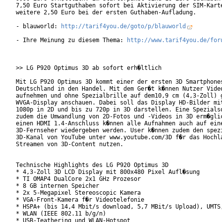
7,50 Euro Startguthaben sofort bei Aktivierung der SIM-Karte
weitere 2,50 Euro bei der ersten Guthaben-Aufladung.

- blauworld: 
http://tarif4you.de/goto/p/blauworld
- Ihre Meinung zu diesem Thema: 
http://www.tarif4you.de/for
>> LG P920 Optimus 3D ab sofort erh�ltlich

Mit LG P920 Optimus 3D kommt einer der ersten 3D Smartphones
Deutschland in den Handel. Mit dem Ger�t k�nnen Nutzer Video
aufnehmen und ohne Spezialbrille auf dem10,9 cm (4,3-Zoll) g
WVGA-Display anschauen. Dabei soll das Display HD-Bilder mit
1080p in 2D und bis zu 720p in 3D darstellen. Eine Spezialso
zudem die Umwandlung von 2D-Fotos und -Videos in 3D erm�glic
einen HDMI 1.4-Anschluss k�nnen alle Aufnahmen auch auf eine
3D-Fernseher wiedergeben werden. User k�nnen zudem den spezi
3D-Kanal von YouTube unter www.youtube.com/3D f�r das Hochla
Streamen von 3D-Content nutzen.

Technische Highlights des LG P920 Optimus 3D

* 4,3-Zoll 3D LCD Display mit 800x480 Pixel Aufl�sung

* TI OMAP4 DualCore 2x1 GHz Prozesor

* 8 GB internen Speicher

* 2x 5-Megapixel Stereoscopic Kamera

* VGA-Front-Kamera f�r Videotelefonie

* HSPA+ (bis 14,4 Mbit/s download, 5,7 MBit/s Upload), UMTS,
* WLAN (IEEE 802.11 b/g/n)

* USB-Teathering und WLAN-Hotspot
