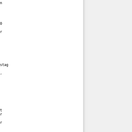
n

0

r

stag

,

t

r

r
