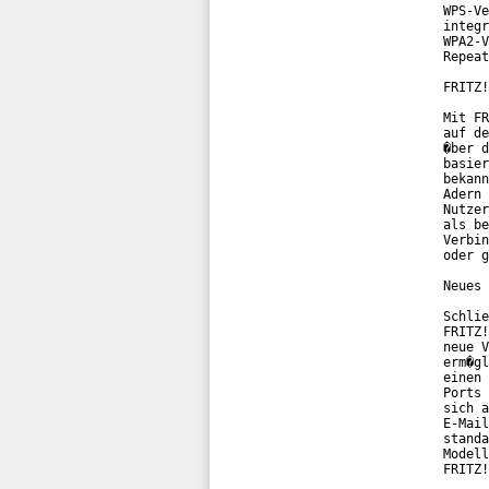
WPS-Ve
integr
WPA2-V
Repeat
FRITZ!
Mit FR
auf de
�ber d
basier
bekann
Adern 
Nutzer
als be
Verbin
oder g
Neues 
Schlie
FRITZ!
neue V
erm�gl
einen 
Ports 
sich a
E-Mail
standa
Modell
FRITZ!