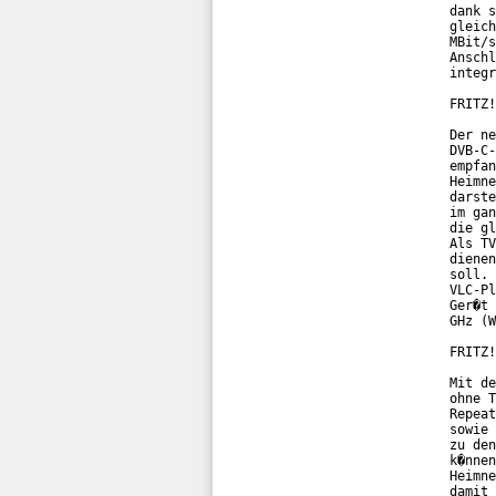
dank s
gleich
MBit/s
Anschl
integr
FRITZ!
Der ne
DVB-C-
empfan
Heimne
darste
im gan
die gl
Als TV
dienen
soll. 
VLC-Pl
Ger�t 
GHz (W
FRITZ!
Mit de
ohne T
Repeat
sowie 
zu den
k�nnen
Heimne
damit 