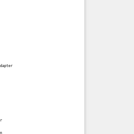
dapter

r

n
