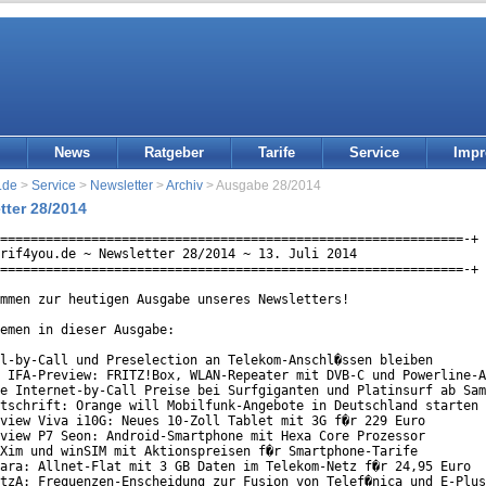
News
Ratgeber
Tarife
Service
Imp
.de
>
Service
>
Newsletter
>
Archiv
> Ausgabe 28/2014
tter 28/2014
=============================================================-+

rif4you.de ~ Newsletter 28/2014 ~ 13. Juli 2014

=============================================================-+

mmen zur heutigen Ausgabe unseres Newsletters!

emen in dieser Ausgabe:

l-by-Call und Preselection an Telekom-Anschl�ssen bleiben

 IFA-Preview: FRITZ!Box, WLAN-Repeater mit DVB-C und Powerline-A
e Internet-by-Call Preise bei Surfgiganten und Platinsurf ab Sam
tschrift: Orange will Mobilfunk-Angebote in Deutschland starten

view Viva i10G: Neues 10-Zoll Tablet mit 3G f�r 229 Euro

view P7 Seon: Android-Smartphone mit Hexa Core Prozessor

Xim und winSIM mit Aktionspreisen f�r Smartphone-Tarife

ara: Allnet-Flat mit 3 GB Daten im Telekom-Netz f�r 24,95 Euro

tzA: Frequenzen-Enscheidung zur Fusion von Telef�nica und E-Plus
