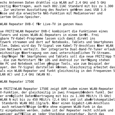
echs Antennen Daten drahtlos via WLAN auf 2,4 GHz und 5 GHz

zeitig �bertragen, auch nach 802.11AC Standard mit bis zu 1.300

. Zur weiteren Ausstattung des Routers geh�ren zwei USB 3.0

�sse und die erweiterte NAS-Funktion mit Medienserver und

iertem Online-Speicher.

WLAN Repeater DVB-C f�r Live-TV im ganzen Haus

ue FRITZ!WLAN Repeater DVB-C kombiniert die Funktionen eines

Tuners und eines WLAN-AC-Repeaters in einem Ger�t. Frei

gbare TV-Kabel-Programme lassen sich damit direkt ins

tzwerk streamen und dort auf Notebooks, Tablets und Smartphones

llen. Dabei wird das TV-Signal vom Kabel-TV-Anschluss �ber WLAN

zen Netzwerk verteilt. Der integrierte Dual-Band-TV-Tuner erlaub
eichzeitige �bertragung von zwei unterschiedlichen TV-Streams.

-Empf�nger f�r Smartphones und Tablets soll die neue FRITZ!App T
, die zum Marktstart f�r iOS und Android zur Verf�gung stehen

Am PC und Notebook sollen g�ngige Tools, wie zum Beispiel der

ayer, den TV-Signal darstellen k�nnen. Gleichzeitig arbeitet das

als ein WLAN-Repeater und funkt gleichzeitig in den Frequenzen 5

LAN AC) und 2,4 GHz (WLAN N).

WLAN Repeater 1750E

m FRITZ!WLAN Repeater 1750E zeigt AVM zudem einen WLAN-Repeater

V-Funktion, der gleichzeitig in zwei Frequenzb�ndern funkt. Der

er erm�glicht Daten�bertragung mit bis zu 1.300 MBit/s (5 GHz)

WLAN N mit bis zu 450 MBit/s (2,4 GHz) und ist abw�rtskompatibel

 Standards WLAN 802.11g/a/b. �ber einen Gigabit-LAN-Anschluss

 auch netzwerkf�hige Ger�te ohne eigenen WLAN-Funk in das

tz eingebunden werden. zudem ist der Repeater recht schlank und

weniger auff�llig an jeder Steckdose einsetzbar. Durch das
