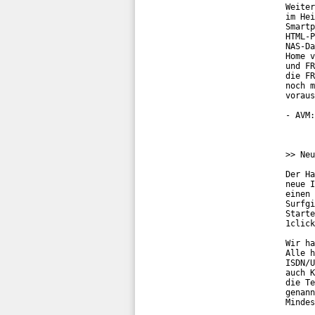
Weiter
im Hei
Smartp
HTML-P
NAS-Da
Home v
und FR
die FR
noch m
voraus
- AVM:
>> Neu
Der Ha
neue I
einen 
Surfgi
Starte
1click
Wir ha
Alle h
ISDN/U
auch K
die Te
genann
Mindes