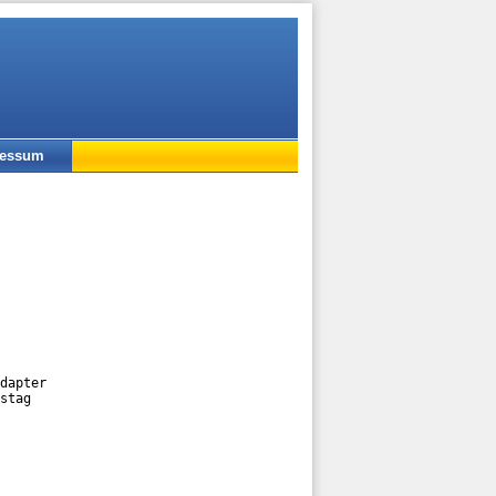
ressum
dapter

stag
