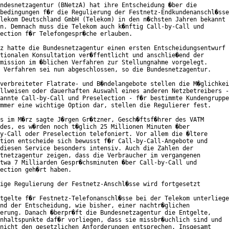
ndesnetzagentur (BNetzA) hat ihre Entscheidung �ber die

bedingungen f�r die Regulierung der Festnetz-Endkundenanschl�sse

lekom Deutschland GmbH (Telekom) in den n�chsten Jahren bekannt

n. Demnach muss die Telekom auch k�nftig Call-by-Call und

ection f�r Telefongespr�che erlauben.

z hatte die Bundesnetzagentur einen ersten Entscheidungsentwurf

tionalen Konsultation ver�ffentlicht und anschlie�end der

mission im �blichen Verfahren zur Stellungnahme vorgelegt.

 Verfahren sei nun abgeschlossen, so die Bundesnetzagentur.

verbreiteter Flatrate- und B�ndelangebote stellen die M�glichkei
llweisen oder dauerhaften Auswahl eines anderen Netzbetreibers -

annte Call-by-Call und Preselection - f�r bestimmte Kundengruppe
mmer eine wichtige Option dar, stellen die Regulierer fest.

s im M�rz sagte J�rgen Gr�tzner, Gesch�ftsf�hrer des VATM

des, es w�rden noch t�glich 25 Millionen Minuten �ber

y-Call oder Preselection telefoniert. Vor allem die �ltere

tion entscheide sich bewusst f�r Call-by-Call-Angebote und

diesen Service besonders intensiv. Auch die Zahlen der

tnetzagentur zeigen, dass die Verbraucher im vergangenen

twa 7 Milliarden Gespr�chsminuten �ber Call-by-Call und

ection geh�rt haben.

ige Regulierung der Festnetz-Anschl�sse wird fortgesetzt

tgelte f�r Festnetz-Telefonanschl�sse bei der Telekom unterliege
nd der Entscheidung, wie bisher, einer nachtr�glichen

erung. Danach �berpr�ft die Bundesnetzagentur die Entgelte,

nhaltspunkte daf�r vorliegen, dass sie missbr�uchlich sind und

nicht den gesetzlichen Anforderungen entsprechen. Insgesamt
