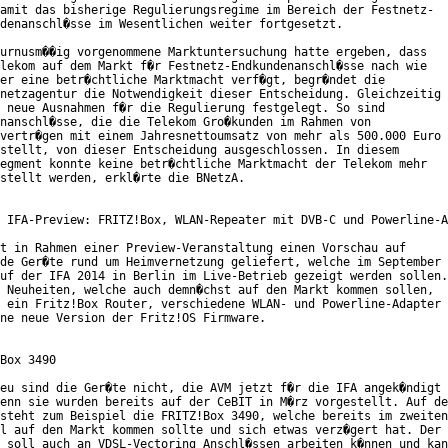
amit das bisherige Regulierungsregime im Bereich der Festnetz-

denanschl�sse im Wesentlichen weiter fortgesetzt. 

urnusm��ig vorgenommene Marktuntersuchung hatte ergeben, dass

lekom auf dem Markt f�r Festnetz-Endkundenanschl�sse nach wie

er eine betr�chtliche Marktmacht verf�gt, begr�ndet die

netzagentur die Notwendigkeit dieser Entscheidung. Gleichzeitig

 neue Ausnahmen f�r die Regulierung festgelegt. So sind

nanschl�sse, die die Telekom Gro�kunden im Rahmen von

vertr�gen mit einem Jahresnettoumsatz von mehr als 500.000 Euro

stellt, von dieser Entscheidung ausgeschlossen. In diesem

egment konnte keine betr�chtliche Marktmacht der Telekom mehr

stellt werden, erkl�rte die BNetzA.

 IFA-Preview: FRITZ!Box, WLAN-Repeater mit DVB-C und Powerline-A
t in Rahmen einer Preview-Veranstaltung einen Vorschau auf

de Ger�te rund um Heimvernetzung geliefert, welche im September

uf der IFA 2014 in Berlin im Live-Betrieb gezeigt werden sollen.

 Neuheiten, welche auch demn�chst auf den Markt kommen sollen,

 ein Fritz!Box Router, verschiedene WLAN- und Powerline-Adapter

ne neue Version der Fritz!OS Firmware.

Box 3490

eu sind die Ger�te nicht, die AVM jetzt f�r die IFA angek�ndigt

enn sie wurden bereits auf der CeBIT in M�rz vorgestellt. Auf de
steht zum Beispiel die FRITZ!Box 3490, welche bereits im zweiten

l auf den Markt kommen sollte und sich etwas verz�gert hat. Der

 soll auch an VDSL-Vectoring Anschl�ssen arbeiten k�nnen und kan