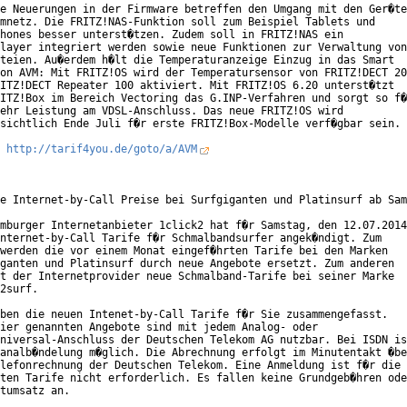
e Neuerungen in der Firmware betreffen den Umgang mit den Ger�te
mnetz. Die FRITZ!NAS-Funktion soll zum Beispiel Tablets und

hones besser unterst�tzen. Zudem soll in FRITZ!NAS ein

layer integriert werden sowie neue Funktionen zur Verwaltung von

teien. Au�erdem h�lt die Temperaturanzeige Einzug in das Smart

on AVM: Mit FRITZ!OS wird der Temperatursensor von FRITZ!DECT 20
ITZ!DECT Repeater 100 aktiviert. Mit FRITZ!OS 6.20 unterst�tzt

ITZ!Box im Bereich Vectoring das G.INP-Verfahren und sorgt so f�
ehr Leistung am VDSL-Anschluss. Das neue FRITZ!OS wird

sichtlich Ende Juli f�r erste FRITZ!Box-Modelle verf�gbar sein.

 
http://tarif4you.de/goto/a/AVM
e Internet-by-Call Preise bei Surfgiganten und Platinsurf ab Sam
mburger Internetanbieter 1click2 hat f�r Samstag, den 12.07.2014
nternet-by-Call Tarife f�r Schmalbandsurfer angek�ndigt. Zum

werden die vor einem Monat eingef�hrten Tarife bei den Marken

ganten und Platinsurf durch neue Angebote ersetzt. Zum anderen

t der Internetprovider neue Schmalband-Tarife bei seiner Marke

2surf.

ben die neuen Intenet-by-Call Tarife f�r Sie zusammengefasst.

ier genannten Angebote sind mit jedem Analog- oder

niversal-Anschluss der Deutschen Telekom AG nutzbar. Bei ISDN is
analb�ndelung m�glich. Die Abrechnung erfolgt im Minutentakt �be
lefonrechnung der Deutschen Telekom. Eine Anmeldung ist f�r die

ten Tarife nicht erforderlich. Es fallen keine Grundgeb�hren ode
tumsatz an.
