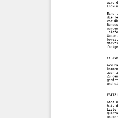
wird d
Endkun
Eine t
die Te
vor �b
Bundes
wurden
Telefo
Gesamt
bereit
Markts
festge
>> AVM
AVM ha
kommen
auch a
Zu den
geh�rt
und ei
FRITZ!
Ganz n
hat, d
Liste 
Quarta
Router