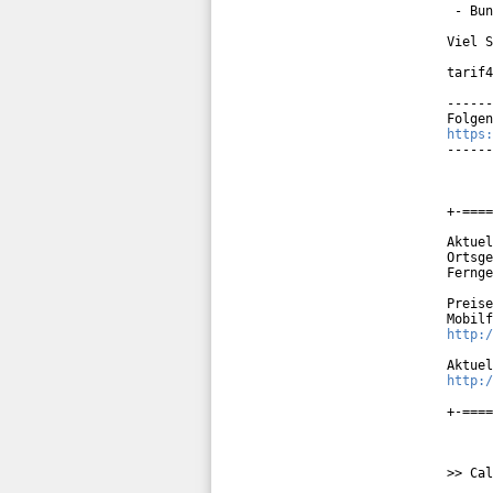
 - Bun
Viel S
tarif4
------
https:
------
+-====
Aktuel
Ortsge
Fernge
Preise
http:/
http:/
+-====
>> Cal