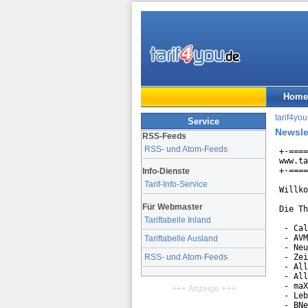
Home
tarif4you
Service
Newsle
RSS-Feeds
RSS- und Atom-Feeds
+-====
www.ta
+-====
Info-Dienste
Tarif-Info-Service
Willko
Für Webmaster
Die Th
Tariftabelle Inland
 - Cal
 - AVM
Tariftabelle Ausland
 - Neu
 - Zei
RSS- und Atom-Feeds
 - All
 - All
 - maX
+++ Anzeige +++
 - Leb
 - BNe