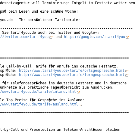
desnetzagentur will Terminierungs-Entgelt im Festnetz weiter sen
pa� beim Lesen und eine sch�ne Woche!

you.de - Ihr pers�nlicher Tarifberater

---------------------------------------------------------------

//twitter.com/tarif4you
 und 
https://google.com/+tarif4you
---------------------------------------------------------------

=============================================================-+

le Call-by-Call Tarife f�r Anrufe ins deutsche Festnetz:

spr�che: 
http://www.tarif4you.de/tarife/ortsgespraeche.html
spr�che: 
http://www.tarif4you.de/tarife/ferngespraeche.html
 f�r Telefongespr�chee ins deutsche Festnetz und in deutsche

/www.tarif4you.de/tarife/inland.html
/www.tarif4you.de/tarife/ausland.html
=============================================================-+

l-by-Call und Preselection an Telekom-Anschl�ssen bleiben
