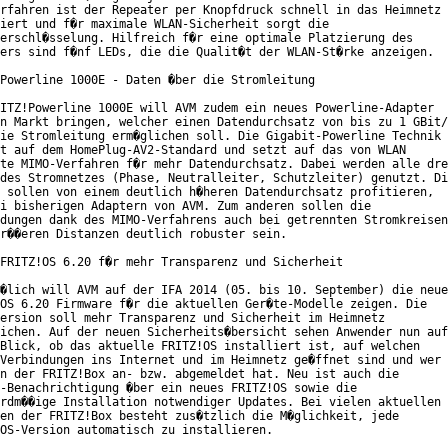
rfahren ist der Repeater per Knopfdruck schnell in das Heimnetz

iert und f�r maximale WLAN-Sicherheit sorgt die

erschl�sselung. Hilfreich f�r eine optimale Platzierung des

ers sind f�nf LEDs, die die Qualit�t der WLAN-St�rke anzeigen.

Powerline 1000E - Daten �ber die Stromleitung

ITZ!Powerline 1000E will AVM zudem ein neues Powerline-Adapter

n Markt bringen, welcher einen Datendurchsatz von bis zu 1 GBit/
ie Stromleitung erm�glichen soll. Die Gigabit-Powerline Technik

t auf dem HomePlug-AV2-Standard und setzt auf das von WLAN

te MIMO-Verfahren f�r mehr Datendurchsatz. Dabei werden alle dre
des Stromnetzes (Phase, Neutralleiter, Schutzleiter) genutzt. Di
 sollen von einem deutlich h�heren Datendurchsatz profitieren,

i bisherigen Adaptern von AVM. Zum anderen sollen die

dungen dank des MIMO-Verfahrens auch bei getrennten Stromkreisen

r��eren Distanzen deutlich robuster sein.

FRITZ!OS 6.20 f�r mehr Transparenz und Sicherheit

�lich will AVM auf der IFA 2014 (05. bis 10. September) die neue

OS 6.20 Firmware f�r die aktuellen Ger�te-Modelle zeigen. Die

ersion soll mehr Transparenz und Sicherheit im Heimnetz

ichen. Auf der neuen Sicherheits�bersicht sehen Anwender nun auf

Blick, ob das aktuelle FRITZ!OS installiert ist, auf welchen

Verbindungen ins Internet und im Heimnetz ge�ffnet sind und wer

n der FRITZ!Box an- bzw. abgemeldet hat. Neu ist auch die

-Benachrichtigung �ber ein neues FRITZ!OS sowie die

rdm��ige Installation notwendiger Updates. Bei vielen aktuellen

en der FRITZ!Box besteht zus�tzlich die M�glichkeit, jede

OS-Version automatisch zu installieren.
