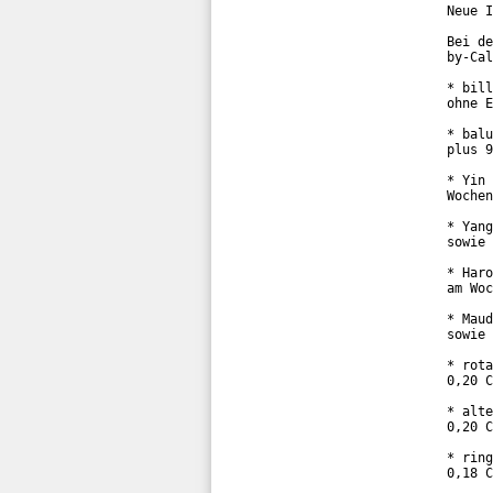
Neue I
Bei de
by-Cal
* bill
ohne E
* balu
plus 9
* Yin 
Wochen
* Yang
sowie 
* Haro
am Woc
* Maud
sowie 
* rota
0,20 C
* alte
0,20 C
* ring
0,18 C