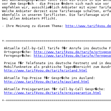
vor dem Gespr�ch - die Preise �ndern sich nach wie vor 
empfehlen wir, ausschlie�lich Anbieter mit einer Tarifa
Welche Anbieter derzeit eine Tarifansage schalten, erfa
ebenfalls in unseren Tariflisten. Die Tarifansage wird 
bei allen Anbietern Pflicht.

- Ihre Meinung zu diesem Thema: 
http://www.tarif4you.de
+-=====================================================
 Aktuelle Call-by-Call Tarife f�r Anrufe ins deutsche F
 Ortsgespr�che: 
http://www.tarif4you.de/tarife/ortsgesp
 Ferngespr�che: 
http://www.tarif4you.de/tarife/ferngesp
 Preise f�r Telefonate ins deutsche Festnetz und in deu
 Mobilfunknetze als praktische Tages�bersicht zum Ausdr
http://www.tarif4you.de/tarife/inland.html
 Aktuelle Top-Preise f�r Gespr�che ins Ausland:

http://www.tarif4you.de/tarife/ausland.html
 Aktuelle Preisgarantien f�r Call-by-Call Gespr�che:

http://www.tarif4you.de/tarife/preisgarantie.html
+-=====================================================