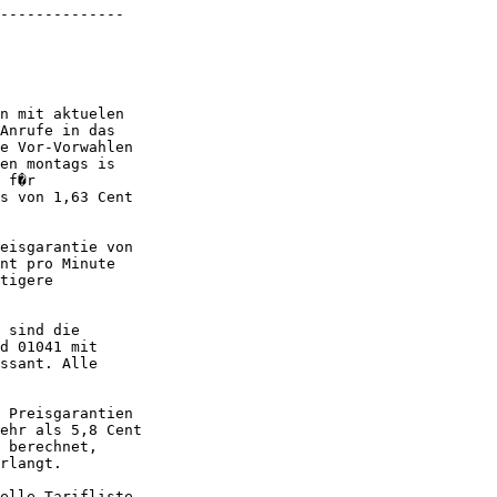
--------------

n mit aktuelen

Anrufe in das

e Vor-Vorwahlen

en montags is

 f�r

s von 1,63 Cent

eisgarantie von

nt pro Minute

tigere

 sind die

d 01041 mit

ssant. Alle

 Preisgarantien

ehr als 5,8 Cent

 berechnet,

rlangt.

elle Tarifliste
