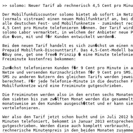
>> solomo: Neuer Tarif ab rechnerisch 4,5 Cent pro Minu
Der Mobilfunkdiscounter solomo bietet ab sofort im Netz
(vormals vistream) einen neuen Mobilfunktarif an, bei d
alle deutschen Fest- und Mobilfunknetze - zumindest rec
4,5 Cent pro Minute telefonieren k�nnen. Der Tarif wird
solomo Labor vermarktet, in welchem der Anbieter neue P
die �von, mit und f�r Kunden entwickelt werden�.

Bei dem neuen Tarif handelt es sich zun�chst um einen n
Prepaid Mobilfunk-Discounttarif. Das 4,5-Cent-Modell ba
�Buy one, get one free� Prinzip � eine Minute telefonie
Freiminute kostenfrei bekommen:

Zun�chst telefonieren Kunden f�r 9 Cent pro Minute in a
Netze und versenden Kurznachrichten f�r 9 Cent pro SMS.
SMS zu anderen Nutzern des gleichen Tarifs werden jewei
berechnet. F�r jede Telefonie-Minute in die deutschen F
Mobilfunknetze wird eine Freiminute gutgeschrieben.

Die Freiminuten werden also in den ersten sechs Monaten
dem siebten bis zum zw�lften Monat werden die gesammelt
monatsweise an den Kunden ausgesch�ttet und er kann sie

vertelefonieren. 

Wer also den Tarif jetzt schon bucht und in Juli 2012 b
Minuten telefoniert, bekommt in Januar 2013 entsprechen
gutgeschrieben. Werden diese auch komplett verbraucht, 
rechnerische Minutenpreis in den beiden Monaten zusamme