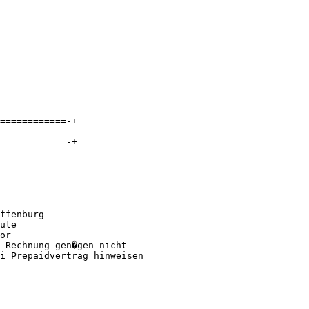
============-+

============-+

ffenburg

ute

or

-Rechnung gen�gen nicht

i Prepaidvertrag hinweisen
