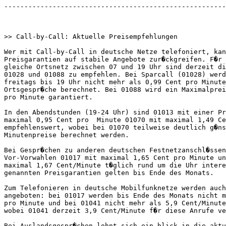
-------------------------------------------------------
>> Call-by-Call: Aktuelle Preisempfehlungen

Wer mit Call-by-Call in deutsche Netze telefoniert, kan
Preisgarantien auf stabile Angebote zur�ckgreifen. F�r 
gleiche Ortsnetz zwischen 07 und 19 Uhr sind derzeit di
01028 und 01088 zu empfehlen. Bei Sparcall (01028) werd
freitags bis 19 Uhr nicht mehr als 0,99 Cent pro Minute
Ortsgespr�che berechnet. Bei 01088 wird ein Maximalprei
pro Minute garantiert.

In den Abendstunden (19-24 Uhr) sind 01013 mit einer Pr
maximal 0,95 Cent pro  Minute 01070 mit maximal 1,49 Ce
empfehlenswert, wobei bei 01070 teilweise deutlich g�ns
Minutenpreise berechnet werden.

Bei Gespr�chen zu anderen deutschen Festnetzanschl�ssen
Vor-Vorwahlen 01017 mit maximal 1,65 Cent pro Minute un
maximal 1,67 Cent/Minute t�glich rund um die Uhr intere
genannten Preisgarantien gelten bis Ende des Monats.

Zum Telefonieren in deutsche Mobilfunknetze werden auch
angeboten: bei 01017 werden bis Ende des Monats nicht m
pro Minute und bei 01041 nicht mehr als 5,9 Cent/Minute
wobei 01041 derzeit 3,9 Cent/Minute f�r diese Anrufe ve
Bei Auslandsgespr�chen lohnt sich ein blick in die aktu