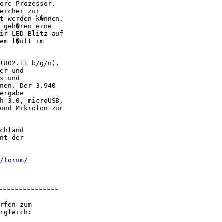
ore Prozessor.

eicher zur

t werden k�nnen.

 geh�ren eine

ir LED-Blitz auf

em l�uft im

(802.11 b/g/n),

er und

s und

nen. Der 3.940

ergabe

h 3.0, microUSB,

und Mikrofon zur

chland

nt der

/forum/
~~~~~~~~~~~~~~~

rfen zum
