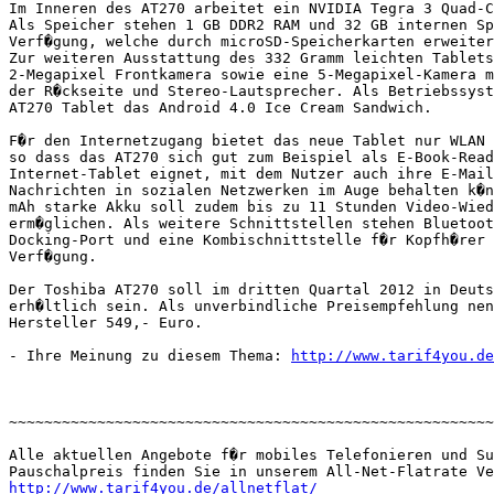
Im Inneren des AT270 arbeitet ein NVIDIA Tegra 3 Quad-C
Als Speicher stehen 1 GB DDR2 RAM und 32 GB internen Sp
Verf�gung, welche durch microSD-Speicherkarten erweiter
Zur weiteren Ausstattung des 332 Gramm leichten Tablets
2-Megapixel Frontkamera sowie eine 5-Megapixel-Kamera m
der R�ckseite und Stereo-Lautsprecher. Als Betriebssyst
AT270 Tablet das Android 4.0 Ice Cream Sandwich.

F�r den Internetzugang bietet das neue Tablet nur WLAN 
so dass das AT270 sich gut zum Beispiel als E-Book-Read
Internet-Tablet eignet, mit dem Nutzer auch ihre E-Mail
Nachrichten in sozialen Netzwerken im Auge behalten k�n
mAh starke Akku soll zudem bis zu 11 Stunden Video-Wied
erm�glichen. Als weitere Schnittstellen stehen Bluetoot
Docking-Port und eine Kombischnittstelle f�r Kopfh�rer 
Verf�gung.

Der Toshiba AT270 soll im dritten Quartal 2012 in Deuts
erh�ltlich sein. Als unverbindliche Preisempfehlung nen
Hersteller 549,- Euro.

- Ihre Meinung zu diesem Thema: 
http://www.tarif4you.de
~~~~~~~~~~~~~~~~~~~~~~~~~~~~~~~~~~~~~~~~~~~~~~~~~~~~~~~
Alle aktuellen Angebote f�r mobiles Telefonieren und Su
http://www.tarif4you.de/allnetflat/