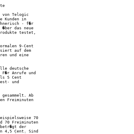
te

 von Telogic

e Kunden in

hnerisch - f�r

 �ber das neue

rodukte testet,

ormalen 9-Cent

siert auf dem

ren und eine

lle deutsche

 F�r Anrufe und

ls 5 Cent

est- und

 gesammelt. Ab

en Freiminuten

eispielsweise 70

d 70 Freiminuten

betr�gt der

n 4,5 Cent. Sind
