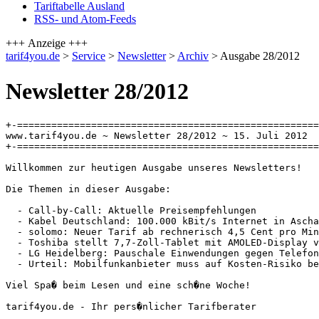
Tariftabelle Ausland
RSS- und Atom-Feeds
+++ Anzeige +++
tarif4you.de
>
Service
>
Newsletter
>
Archiv
> Ausgabe 28/2012
Newsletter 28/2012
+-=====================================================
www.tarif4you.de ~ Newsletter 28/2012 ~ 15. Juli 2012

+-=====================================================
Willkommen zur heutigen Ausgabe unseres Newsletters!

Die Themen in dieser Ausgabe:

  - Call-by-Call: Aktuelle Preisempfehlungen

  - Kabel Deutschland: 100.000 kBit/s Internet in Ascha
  - solomo: Neuer Tarif ab rechnerisch 4,5 Cent pro Min
  - Toshiba stellt 7,7-Zoll-Tablet mit AMOLED-Display v
  - LG Heidelberg: Pauschale Einwendungen gegen Telefon
  - Urteil: Mobilfunkanbieter muss auf Kosten-Risiko be
Viel Spa� beim Lesen und eine sch�ne Woche!

tarif4you.de - Ihr pers�nlicher Tarifberater
