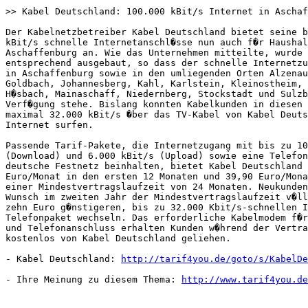
>> Kabel Deutschland: 100.000 kBit/s Internet in Aschaf
Der Kabelnetzbetreiber Kabel Deutschland bietet seine b
kBit/s schnelle Internetanschl�sse nun auch f�r Haushal
Aschaffenburg an. Wie das Unternehmen mitteilte, wurde 
entsprechend ausgebaut, so dass der schnelle Internetzu
in Aschaffenburg sowie in den umliegenden Orten Alzenau
Goldbach, Johannesberg, Kahl, Karlstein, Kleinostheim, 
H�sbach, Mainaschaff, Niedernberg, Stockstadt und Sulzb
Verf�gung stehe. Bislang konnten Kabelkunden in diesen 
maximal 32.000 kBit/s �ber das TV-Kabel von Kabel Deuts
Internet surfen.

Passende Tarif-Pakete, die Internetzugang mit bis zu 10
(Download) und 6.000 kBit/s (Upload) sowie eine Telefon
deutsche Festnetz beinhalten, bietet Kabel Deutschland 
Euro/Monat in den ersten 12 Monaten und 39,90 Euro/Mona
einer Mindestvertragslaufzeit von 24 Monaten. Neukunden
Wunsch im zweiten Jahr der Mindestvertragslaufzeit v�ll
zehn Euro g�nstigeren, bis zu 32.000 Kbit/s-schnellen I
Telefonpaket wechseln. Das erforderliche Kabelmodem f�r
und Telefonanschluss erhalten Kunden w�hrend der Vertra
kostenlos von Kabel Deutschland geliehen.

- Kabel Deutschland: 
http://tarif4you.de/goto/s/KabelDe
- Ihre Meinung zu diesem Thema: 
http://www.tarif4you.de