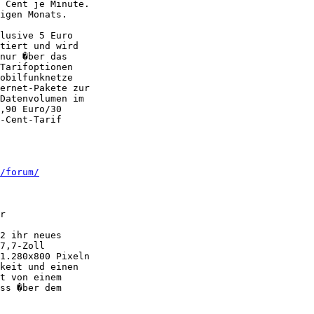
 Cent je Minute.

igen Monats.

lusive 5 Euro

tiert und wird

nur �ber das

Tarifoptionen

obilfunknetze

ernet-Pakete zur

Datenvolumen im

,90 Euro/30

-Cent-Tarif

/forum/
r

2 ihr neues

7,7-Zoll

1.280x800 Pixeln

keit und einen

t von einem

ss �ber dem
