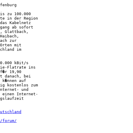
fenburg

is zu 100.000

te in der Region

das Kabelnetz

gang ab sofort

, Glattbach,

Haibach,

ach zur

Orten mit

chland im

0.000 kBit/s

ie-Flatrate ins

f�r 19,90

t danach, bei

 k�nnen auf

ig kostenlos zum

nternet- und

 einen Internet-

gslaufzeit

utschland
/forum/