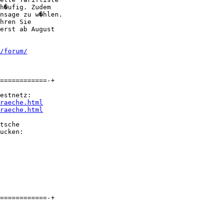
h�ufig. Zudem

nsage zu w�hlen.

hren Sie

erst ab August

/forum/
============-+

estnetz:

raeche.html
raeche.html
tsche

ucken:

============-+
