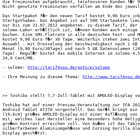
die Freiminuten aufgebraucht, telefonieren Kunden f�r 9
Nicht genutzte Freiminuten verfallen am Ende des jeweil
Das Startpaket f�r den neuen Tarif kostet 9,90 Euro ink
Startguthaben. Das Angebot ist auf 500 Startpakete limi
nur bis zum 31.07.2012 angeboten. zu diesem Tarif, der 
solomo-Labor erh�ltlich ist, k�nnen Kunden auch einige 
buchen. Eine SMS-Flatrate in alle deutschen Fest- und M
kostet 9,90 Euro f�r 30 Tage. Weiterhin stehen zwei Int
Auswahl - mit Drosselung der Geschwindigkeit nach 1 GB 
Monat (9,90 Euro/30Tage) und nach 5 GB Datenvolumen (24
Tage). Regul�r kostet das mobile Internet im solomo 4,5
24,9 Cent/MB.

- solomo: 
http://tarif4you.de/goto/p/solomo
- Ihre Meinung zu diesem Thema: 
http://www.tarif4you.de
>> Toshiba stellt 7,7-Zoll-Tablet mit AMOLED-Display vo
Toshiba hat auf einer Preview-Veranstaltung zur IFA 201
Android Tablet AT270 vorgestellt. Das Ger�t bringt ein 
(19,6cm) gro�es AMOLED-Display mit einer Aufl�sung von 
mit, welches laut Hersteller eine besonders hohe Hellig
gro�en Kontrast erreichen soll. Von Au�en ist das Table
silberfarbenen Aluminiumgeh�use und Corning Gorilla Gla
Display gesch�tzt.
