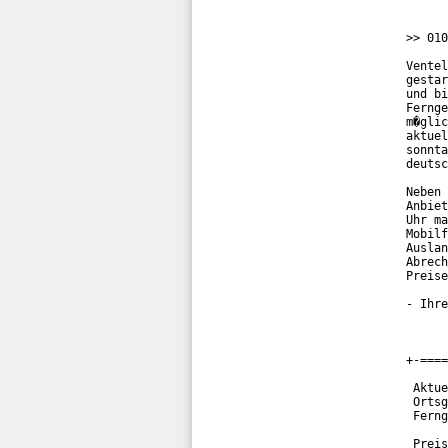
>> 010
Ventel
gestar
und bi
Fernge
m�glic
aktuel
sonnta
deutsc
Neben 
Anbiet
Uhr ma
Mobilf
Auslan
Abrech
Preise
- Ihre
+-====
 Aktue
 Ortsg
 Ferng
 Preis