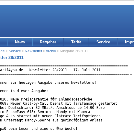
News
Ratgeber
Tarife
Service
Imp
.de
>
Service
>
Newsletter
>
Archiv
> Ausgabe 28/2011
tter 28/2011
=============================================================-+

arif4you.de ~ Newsletter 28/2011 ~ 17. Juli 2011 

=============================================================-+

mmen zur heutigen Ausgabe unseres Newsletters!

emen in dieser Ausgabe:

020: Neue Preisgarantie f�r Inlandsgespr�che

069: Neuer Call-by-Call Dienst mit Tarifansage gestartet

bel Deutschland: 32 MBit/s Anschluss ab 14,90 Euro

ro PhoneEasy 615: Senioren-Handy mit Kamera

ge & ko startet mit neuen Flatrate-Tarifoptionen

H untersagt Handy-Sperre aus geringf�gigem Anlass

pa� beim Lesen und eine sch�ne Woche!
