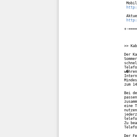
 Mobil
http:
 Aktue
http:
+-====
>> Kab
Der Ka
Sommer
schnel
Telefo
w�hren
Intern
Mindes
zum 14
Bei de
passen
zusamm
eine T
nutzen
jederz
telefo
Zu bea
Telefo
Der Fe