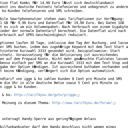
tion Flat Kombi f�r 14,90 Euro l�sst sich deutschlandweit

enzt ins deutsche Festnetz telefonieren und unbegrenzt zu andere
 ko-Kunden telefonieren und SMS schreiben.

bile Smartphonenutzer stehen zwei Tarifoptionen zur Verf�gung:

1 GB f�r 9,90 Euro und Datenflat f�r 19,90 Euro. Bei Daten 1GB

t es sich um ein Volumenpaket: Nach Verbrauch von einem Gigabyte

ieder der normale Datentarif berechnet. Die Datenflat wird nach

erbrauch auf GPRS-Geschwindigkeit reduziert.

ptionen laufen 30 Tage, inklusive dem Tag der Buchung, und lasse
er SMS buchen, indem das zugeh�rige Keyword mit dem Text Start a
tzinterne Kurzwahl 3333 gesendet wird, beispielsweise: Start

stnetz. Voraussetzung f�r die Aktivierung ist ausreichendes

en auf dem Prepaid-Konto. Nicht mehr gew�nschte Flatrates lassen

benso einfach per SMS an die Kurzwahl 3333 mit dem Text Stop und

gabe der Option k�ndigen. Ist ausreichend Guthaben vorhanden und

t keine K�ndigung, verl�ngert sich die Option automatisch.      
ndtarif von igge & ko zahlen Kunden 8 Cent pro Minute und SMS

m die Uhr in alle deutsche Netze sowie 5 Cent pro Minute zu

n igge & ko Kunden.

 & ko: 
http://tarif4you.de/goto/p/igge
 Meinung zu diesem Thema: 
http://www.tarif4you.de/forum/
 untersagt Handy-Sperre aus geringf�gigem Anlass

bilfunkanbieter darf den Handy-Anschluss nicht wegen eines
