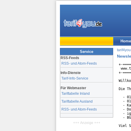
Home
tarif4you
Service
Newsle
RSS-Feeds
RSS- und Atom-Feeds
+-====
 www.t
+-====
Info-Dienste
Tarif-Info-Service
Willko
Für Webmaster
Die Th
Tariftabelle Inland
  - 01
  - 01
Tariftabelle Ausland
  - Ka
  - Do
RSS- und Atom-Feeds
  - ig
  - BG
+++ Anzeige +++
Viel S