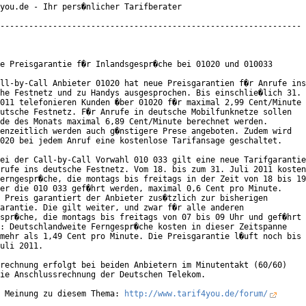
you.de - Ihr pers�nlicher Tarifberater

---------------------------------------------------------------

e Preisgarantie f�r Inlandsgespr�che bei 01020 und 010033

ll-by-Call Anbieter 01020 hat neue Preisgarantien f�r Anrufe ins

he Festnetz und zu Handys ausgesprochen. Bis einschlie�lich 31.

011 telefonieren Kunden �ber 01020 f�r maximal 2,99 Cent/Minute

utsche Festnetz. F�r Anrufe in deutsche Mobilfunknetze sollen

de des Monats maximal 6,89 Cent/Minute berechnet werden.

enzeitlich werden auch g�nstigere Prese angeboten. Zudem wird

020 bei jedem Anruf eine kostenlose Tarifansage geschaltet.

ei der Call-by-Call Vorwahl 010 033 gilt eine neue Tarifgarantie

rufe ins deutsche Festnetz. Vom 18. bis zum 31. Juli 2011 kosten

erngespr�che, die montags bis freitags in der Zeit von 18 bis 19

er die 010 033 gef�hrt werden, maximal 0,6 Cent pro Minute.

 Preis garantiert der Anbieter zus�tzlich zur bisherigen

arantie. Die gilt weiter, und zwar f�r alle anderen

spr�che, die montags bis freitags von 07 bis 09 Uhr und gef�hrt

: Deutschlandweite Ferngespr�che kosten in dieser Zeitspanne

mehr als 1,49 Cent pro Minute. Die Preisgarantie l�uft noch bis

uli 2011.

rechnung erfolgt bei beiden Anbietern im Minutentakt (60/60)

ie Anschlussrechnung der Deutschen Telekom.

 Meinung zu diesem Thema: 
http://www.tarif4you.de/forum/