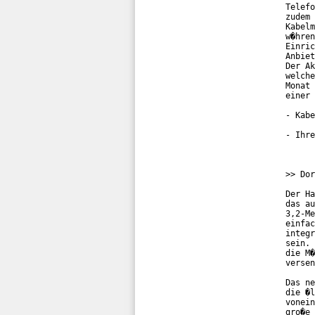
Telefo
zudem 
Kabelm
w�hren
Einric
Anbiet
Der Ak
welche
Monat 
einer 
- Kabe
- Ihre
>> Dor
Der Ha
das au
3,2-Me
einfac
integr
sein. 
die M�
versen
Das ne
die �l
vonein
gro�e 