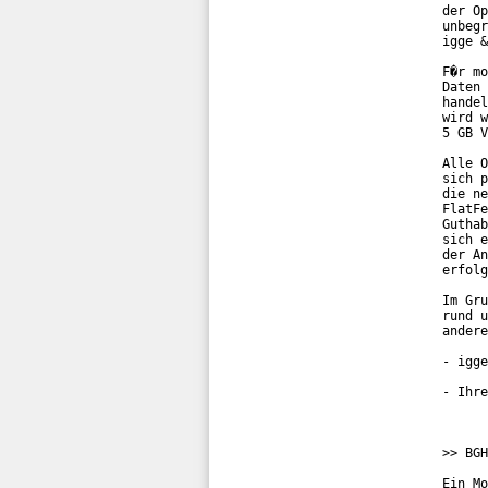
der Op
unbegr
igge &
F�r mo
Daten 
handel
wird w
5 GB V
Alle O
sich p
die ne
FlatFe
Guthab
sich e
der An
erfolg
Im Gru
rund u
andere
- igge
- Ihre
>> BGH
Ein Mo