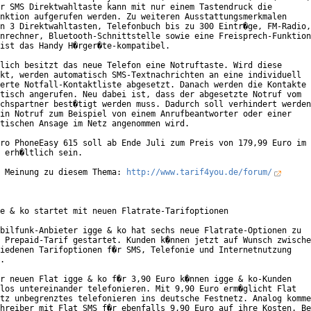
r SMS Direktwahltaste kann mit nur einem Tastendruck die

nktion aufgerufen werden. Zu weiteren Ausstattungsmerkmalen

n 3 Direktwahltasten, Telefonbuch bis zu 300 Eintr�ge, FM-Radio,

nrechner, Bluetooth-Schnittstelle sowie eine Freisprech-Funktion
ist das Handy H�rger�te-kompatibel.

lich besitzt das neue Telefon eine Notruftaste. Wird diese

kt, werden automatisch SMS-Textnachrichten an eine individuell

erte Notfall-Kontaktliste abgesetzt. Danach werden die Kontakte

tisch angerufen. Neu dabei ist, dass der abgesetzte Notruf vom

chspartner best�tigt werden muss. Dadurch soll verhindert werden
in Notruf zum Beispiel von einem Anrufbeantworter oder einer

tischen Ansage im Netz angenommen wird.

ro PhoneEasy 615 soll ab Ende Juli zum Preis von 179,99 Euro im

 erh�ltlich sein. 

 Meinung zu diesem Thema: 
http://www.tarif4you.de/forum/
e & ko startet mit neuen Flatrate-Tarifoptionen

bilfunk-Anbieter igge & ko hat sechs neue Flatrate-Optionen zu

 Prepaid-Tarif gestartet. Kunden k�nnen jetzt auf Wunsch zwische
iedenen Tarifoptionen f�r SMS, Telefonie und Internetnutzung

.

r neuen Flat igge & ko f�r 3,90 Euro k�nnen igge & ko-Kunden

los untereinander telefonieren. Mit 9,90 Euro erm�glicht Flat

tz unbegrenztes telefonieren ins deutsche Festnetz. Analog komme
hreiber mit Flat SMS f�r ebenfalls 9,90 Euro auf ihre Kosten. Be