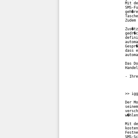
Mit de
SMS-Fu
geh�re
Tasche
Zudem 
Zus�tz
gedr�c
defini
automa
Gespr�
dass e
automa
Das Do
Handel
- Ihre
>> igg
Der Mo
seinem
versch
w�hlen
Mit de
kosten
Festne
SMS-Sc