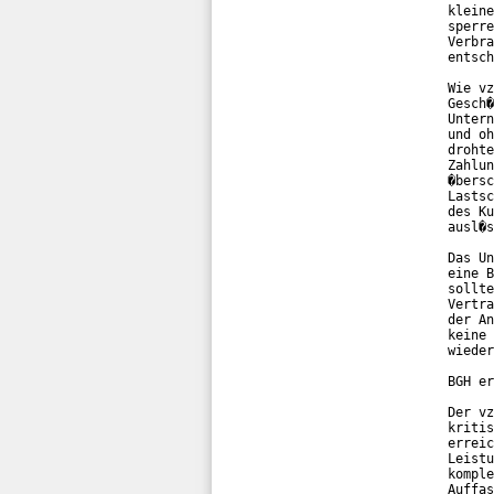
kleine
sperre
Verbra
entsch
Wie vz
Gesch�
Untern
und oh
drohte
Zahlun
�bersc
Lastsc
des Ku
ausl�s
Das Un
eine B
sollte
Vertra
der An
keine 
wieder
BGH er
Der vz
kritis
erreic
Leistu
komple
Auffas