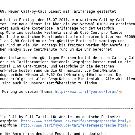
69: Neuer Call-by-Call Dienst mit Tarifansage gestartet

o hat am Freitag, den 15.07.2011, ein weiteres Call-by-Call

tet. Der neue Dienst ist �ber die Vor-Vorwahl 01069 zu erreichen

etet auch eine kostenlose Tarifansage vor dem Gespr�ch.

spr�che ins deutsche Festnetz sind ab 0,96 Cent pro Minute

h. In die deutschen Mobilfunknetze telefonieren Nutzer von 01069

l ab 2,88 Cent/Minute: Der g�nstige Preis gilt samstags und

gs rund um die Uhr. Montags bis freitags werden f�r Anrufe zu

hen Handys 3,99 Cent/Minute rund um die Uhr berechnet.

den teilweise sehr g�nstigen Preisen bietet der neue Call-by-Cal
er auch Tarifgarantien: Nationale Gespr�che kosten rund um die

ximal 1,69 Cent/Minute, und Gespr�che in die deutschen

unknetze kosten rund um die Uhr maximal 5,9 Cent/Minute.

dsgespr�che k�nnen ab 0,62 Cent/Minute gef�hrt werden. Die

nung erfolgt bei allen Gespr�chen im Minutentakt. Alle aktuellen

 sind auch in unserer Tarif�bersicht zu finden.

 Meinung zu diesem Thema: 
http://www.tarif4you.de/forum/
=============================================================-+

lle Call-by-Call Tarife f�r Anrufe ins deutsche Festnetz:

espr�che: 
http://www.tarif4you.de/tarife/ortsgespraeche.html
espr�che: 
http://www.tarif4you.de/tarife/ferngespraeche.html
e f�r Anrufe ins deutsche Festnetz und in deutsche
