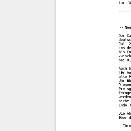
tarif4
------
>> Neu
Der Ca
deutsc
Juli 2
ins de
bis En
Zwisch
bei 01
Auch b
f�r An
alle F
Uhr �b
Diesen
Preisg
Fernge
werden
nicht 
Ende J
Die Ab
�ber d
- Ihre