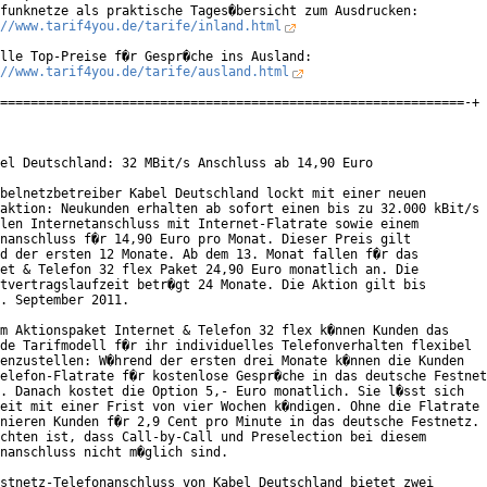
funknetze als praktische Tages�bersicht zum Ausdrucken:

//www.tarif4you.de/tarife/inland.html
lle Top-Preise f�r Gespr�che ins Ausland:

//www.tarif4you.de/tarife/ausland.html
=============================================================-+

el Deutschland: 32 MBit/s Anschluss ab 14,90 Euro

belnetzbetreiber Kabel Deutschland lockt mit einer neuen

aktion: Neukunden erhalten ab sofort einen bis zu 32.000 kBit/s

len Internetanschluss mit Internet-Flatrate sowie einem

nanschluss f�r 14,90 Euro pro Monat. Dieser Preis gilt

d der ersten 12 Monate. Ab dem 13. Monat fallen f�r das

et & Telefon 32 flex Paket 24,90 Euro monatlich an. Die

tvertragslaufzeit betr�gt 24 Monate. Die Aktion gilt bis

. September 2011.

m Aktionspaket Internet & Telefon 32 flex k�nnen Kunden das

de Tarifmodell f�r ihr individuelles Telefonverhalten flexibel

enzustellen: W�hrend der ersten drei Monate k�nnen die Kunden

elefon-Flatrate f�r kostenlose Gespr�che in das deutsche Festnet
. Danach kostet die Option 5,- Euro monatlich. Sie l�sst sich

eit mit einer Frist von vier Wochen k�ndigen. Ohne die Flatrate

nieren Kunden f�r 2,9 Cent pro Minute in das deutsche Festnetz.

chten ist, dass Call-by-Call und Preselection bei diesem

nanschluss nicht m�glich sind.

stnetz-Telefonanschluss von Kabel Deutschland bietet zwei
