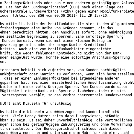
n Zahlungsr�ckstands oder aus einem anderen geringf�gigen Anlass

n. Das hat der Bundesgerichtshof (BGH) nach einer Klage des

ucherzentrale Bundesverbands (vzbv) gegen einen Mobilfunkanbiete
ieden (Urteil des BGH vom 09.06.2011- III ZR 157/10).

bv mitteilt, hatte der Mobilfunkdienstleister in den Allgemeinen

ftsbedingungen eine Reihe von Gr�nden genannt, die das

ehmen berechtigt h�tten, den Anschluss sofort, ohne Ank�ndigung

ne zeitliche Begrenzung zu sperren. Eine sofortige Sperrung

 Kunden bereits, wenn sie mit einem kleinen Betrag in

gsverzug gerieten oder ihr einger�umtes Kreditlimit

hritten. Auch eine vom Mobilfunkanbieter eingereichte

hrift, die wegen fehlender Kontodeckung nicht von der Bank

nden eingel�st wurde, konnte eine sofortige Anschluss-Sperrung

en.

ternehmen behielt sich au�erdem vor, vom Kunden nachtr�glich

ankb�rgschaft oder Kaution zu verlangen, wenn sich herausstellen

, dass er einen Zahlungsr�ckstand bei irgendeinem anderen

gspartner hat. Bei einer missbr�uchlichen Anschlussnutzung droht
bieter mit einer vollst�ndigen Sperre. Dem Kunden wurde dabei

M�glichkeit einger�umt, die Sperre aufzuheben, indem er sich

 vertragstreu verh�lt, so das Verbraucherzentrale Bundesverband.

kl�rt acht Klauseln f�r unzul�ssig

bv hatte die Klauseln als ��berzogen und kundenfeindlich�

iert. Viele Handy-Nutzer seien darauf angewiesen, st�ndig

hbar zu sein. Es sei daher unverh�ltnism��ig, die vertraglichen

ngen schon bei geringf�gigem Zahlungsverzug und ohne Vorwarnung

tt einzustellen. Der Bundesgerichtshof schloss sich dieser

sung �berwiegend an und untersagte dem Mobilfunkanbieter, acht
