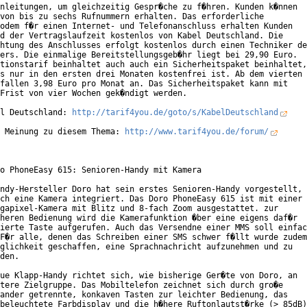
nleitungen, um gleichzeitig Gespr�che zu f�hren. Kunden k�nnen

von bis zu sechs Rufnummern erhalten. Das erforderliche

odem f�r einen Internet- und Telefonanschluss erhalten Kunden

d der Vertragslaufzeit kostenlos von Kabel Deutschland. Die

htung des Anschlusses erfolgt kostenlos durch einen Techniker de
ers. Die einmalige Bereitstellungsgeb�hr liegt bei 29,90 Euro.

tionstarif beinhaltet auch auch ein Sicherheitspaket beinhaltet,

s nur in den ersten drei Monaten kostenfrei ist. Ab dem vierten

fallen 3,98 Euro pro Monat an. Das Sicherheitspaket kann mit

Frist von vier Wochen gek�ndigt werden.

l Deutschland: 
http://tarif4you.de/goto/s/KabelDeutschland
 Meinung zu diesem Thema: 
http://www.tarif4you.de/forum/
o PhoneEasy 615: Senioren-Handy mit Kamera

ndy-Hersteller Doro hat sein erstes Senioren-Handy vorgestellt,

ch eine Kamera integriert. Das Doro PhoneEasy 615 ist mit einer

gapixel-Kamera mit Blitz und 8-fach Zoom ausgestattet. zur

heren Bedienung wird die Kamerafunktion �ber eine eigens daf�r

ierte Taste aufgerufen. Auch das Versendne einer MMS soll einfac
F�r alle, denen das Schreiben einer SMS schwer f�llt wurde zudem

glichkeit geschaffen, eine Sprachnachricht aufzunehmen und zu

den.

ue Klapp-Handy richtet sich, wie bisherige Ger�te von Doro, an

tere Zielgruppe. Das Mobiltelefon zeichnet sich durch gro�e

ander getrennte, konkaven Tasten zur leichter Bedienung, das

beleuchtete Farbdisplay und die h�here Ruftonlautst�rke (> 85dB)