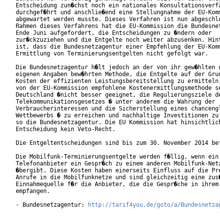
Entscheidung zun�chst noch ein nationales Konsultationsverfa
durchgef�hrt und anschlie�end eine Stellungnahme der EU-Komm
abgewartet werden musste. Dieses Verfahren ist nun abgeschlo
Rahmen dieses Verfahrens hat die EU-Kommission die Bundesnet
Ende Juni aufgefordert, die Entscheidungen zu �ndern oder

zur�ckzuziehen und die Entgelte noch weiter abzusenken. Hint
ist, dass die Bundesnetzagentur einer Empfehlung der EU-Komm
Ermittlung von Terminierungsentgelten nicht gefolgt war.

Die Bundesnetzagentur h�lt jedoch an der von ihr gew�hlten u
eigenen Angaben bew�hrten Methode, die Entgelte auf der Grun
Kosten der effizienten Leistungsbereitstellung zu ermitteln,
von der EU-Kommission empfohlene Kostenermittlungsmethode se
Deutschland �nicht besser geeignet, die Regulierungsziele de
Telekommunikationsgesetzes � unter anderem die Wahrung der

Verbraucherinteressen und die Sicherstellung eines chancengl
Wettbewerbs � zu erreichen und nachhaltige Investitionen zu 
so die Bundesnetzagentur. Die EU Kommission hat hinsichtlich
Entscheidung kein Veto-Recht.

Die Entgeltentscheidungen sind bis zum 30. November 2014 bef
Die Mobilfunk-Terminierungsentgelte werden f�llig, wenn ein

Telefonanbieter ein Gespr�ch zu einem anderen Mobilfunk-Netz
�bergibt. Diese Kosten haben einerseits Einfluss auf die Pre
Anrufe in die Mobilfunknetze und sind gleichzeitig eine zus�
Einnahmequelle f�r die Anbieter, die die Gespr�che in ihrem 
empfangen.

- Bundesnetzagentur: 
http://tarif4you.de/goto/a/Bundesnetza