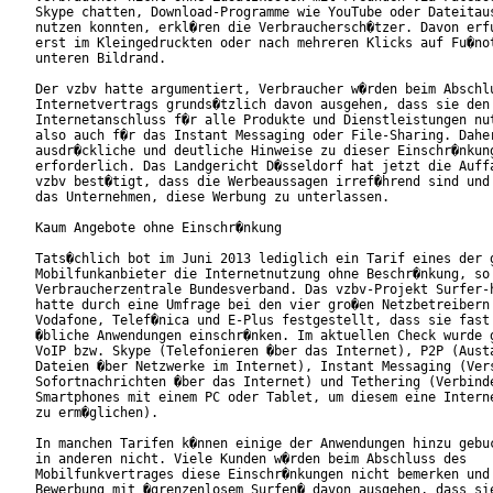
Skype chatten, Download-Programme wie YouTube oder Dateitaus
nutzen konnten, erkl�ren die Verbrauchersch�tzer. Davon erfu
erst im Kleingedruckten oder nach mehreren Klicks auf Fu�not
unteren Bildrand. 

Der vzbv hatte argumentiert, Verbraucher w�rden beim Abschlu
Internetvertrags grunds�tzlich davon ausgehen, dass sie den

Internetanschluss f�r alle Produkte und Dienstleistungen nut
also auch f�r das Instant Messaging oder File-Sharing. Daher
ausdr�ckliche und deutliche Hinweise zu dieser Einschr�nkung
erforderlich. Das Landgericht D�sseldorf hat jetzt die Auffa
vzbv best�tigt, dass die Werbeaussagen irref�hrend sind und 
das Unternehmen, diese Werbung zu unterlassen.

Kaum Angebote ohne Einschr�nkung

Tats�chlich bot im Juni 2013 lediglich ein Tarif eines der g
Mobilfunkanbieter die Internetnutzung ohne Beschr�nkung, so 
Verbraucherzentrale Bundesverband. Das vzbv-Projekt Surfer-h
hatte durch eine Umfrage bei den vier gro�en Netzbetreibern 
Vodafone, Telef�nica und E-Plus festgestellt, dass sie fast 
�bliche Anwendungen einschr�nken. Im aktuellen Check wurde g
VoIP bzw. Skype (Telefonieren �ber das Internet), P2P (Austa
Dateien �ber Netzwerke im Internet), Instant Messaging (Vers
Sofortnachrichten �ber das Internet) und Tethering (Verbinde
Smartphones mit einem PC oder Tablet, um diesem eine Interne
zu erm�glichen).

In manchen Tarifen k�nnen einige der Anwendungen hinzu gebuc
in anderen nicht. Viele Kunden w�rden beim Abschluss des

Mobilfunkvertrages diese Einschr�nkungen nicht bemerken und 
Bewerbung mit �grenzenlosem Surfen� davon ausgehen, dass sie