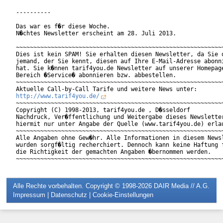
----------

Das war es f�r diese Woche.

N�chtes Newsletter erscheint am 28. Juli 2013.

~~~~~~~~~~~~~~~~~~~~~~~~~~~~~~~~~~~~~~~~~~~~~~~~~~~~~~~~~~~~
Dies ist kein SPAM! Sie erhalten diesen Newsletter, da Sie o
jemand, der Sie kennt, diesen auf Ihre E-Mail-Adresse abonni
hat. Sie k�nnen tarif4you.de Newsletter auf unserer Homepage
Bereich �Service� abonnieren bzw. abbestellen.

~~~~~~~~~~~~~~~~~~~~~~~~~~~~~~~~~~~~~~~~~~~~~~~~~~~~~~~~~~~~
http://www.tarif4you.de/
~~~~~~~~~~~~~~~~~~~~~~~~~~~~~~~~~~~~~~~~~~~~~~~~~~~~~~~~~~~~
Copyright (C) 1998-2013, tarif4you.de , D�sseldorf

Nachdruck, Ver�ffentlichung und Weitergabe dieses Newsletter
hiermit nur unter Angabe der Quelle (www.tarif4you.de) erlau
~~~~~~~~~~~~~~~~~~~~~~~~~~~~~~~~~~~~~~~~~~~~~~~~~~~~~~~~~~~~
Alle Angaben ohne Gew�hr. Alle Informationen in diesem Newsl
wurden sorgf�ltig recherchiert. Dennoch kann keine Haftung f
die Richtigkeit der gemachten Angaben �bernommen werden.

Alle Rechte vorbehalten. Copyright © 1998-2026
DAIR Media // A.G.
Impressum
|
Datenschutz
|
Cookie-Einstellungen