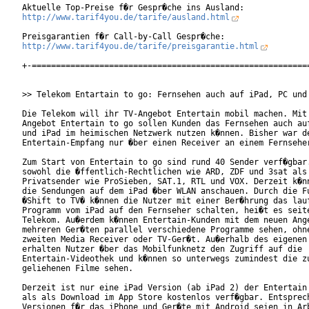
http://www.tarif4you.de/tarife/ausland.html
http://www.tarif4you.de/tarife/preisgarantie.html
+-==========================================================
>> Telekom Entartain to go: Fernsehen auch auf iPad, PC und 
Die Telekom will ihr TV-Angebot Entertain mobil machen. Mit 
Angebot Entertain to go sollen Kunden das Fernsehen auch auf
und iPad im heimischen Netzwerk nutzen k�nnen. Bisher war de
Entertain-Empfang nur �ber einen Receiver an einem Fernseher
Zum Start von Entertain to go sind rund 40 Sender verf�gbar.
sowohl die �ffentlich-Rechtlichen wie ARD, ZDF und 3sat als 
Privatsender wie ProSieben, SAT.1, RTL und VOX. Derzeit k�nn
die Sendungen auf dem iPad �ber WLAN anschauen. Durch die Fu
�Shift to TV� k�nnen die Nutzer mit einer Ber�hrung das lauf
Programm vom iPad auf den Fernseher schalten, hei�t es seite
Telekom. Au�erdem k�nnen Entertain-Kunden mit dem neuen Ange
mehreren Ger�ten parallel verschiedene Programme sehen, ohne
zweiten Media Receiver oder TV-Ger�t. Au�erhalb des eigenen 
erhalten Nutzer �ber das Mobilfunknetz den Zugriff auf die

Entertain-Videothek und k�nnen so unterwegs zumindest die zu
geliehenen Filme sehen.

Derzeit ist nur eine iPad Version (ab iPad 2) der Entertain 
als als Download im App Store kostenlos verf�gbar. Entsprech
Versionen f�r das iPhone und Ger�te mit Android seien in Arb