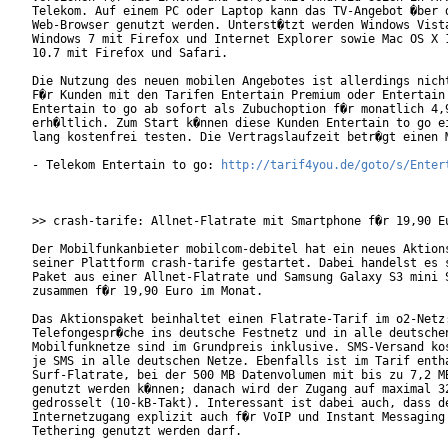
Telekom. Auf einem PC oder Laptop kann das TV-Angebot �ber d
Web-Browser genutzt werden. Unterst�tzt werden Windows Vista
Windows 7 mit Firefox und Internet Explorer sowie Mac OS X 1
10.7 mit Firefox und Safari.

Die Nutzung des neuen mobilen Angebotes ist allerdings nicht
F�r Kunden mit den Tarifen Entertain Premium oder Entertain 
Entertain to go ab sofort als Zubuchoption f�r monatlich 4,9
erh�ltlich. Zum Start k�nnen diese Kunden Entertain to go ei
lang kostenfrei testen. Die Vertragslaufzeit betr�gt einen M
- Telekom Entertain to go: 
http://tarif4you.de/goto/s/Enter
>> crash-tarife: Allnet-Flatrate mit Smartphone f�r 19,90 Eu
Der Mobilfunkanbieter mobilcom-debitel hat ein neues Aktions
seiner Plattform crash-tarife gestartet. Dabei handelst es s
Paket aus einer Allnet-Flatrate und Samsung Galaxy S3 mini S
zusammen f�r 19,90 Euro im Monat.

Das Aktionspaket beinhaltet einen Flatrate-Tarif im o2-Netz:
Telefongespr�che ins deutsche Festnetz und in alle deutschen
Mobilfunknetze sind im Grundpreis inklusive. SMS-Versand kos
je SMS in alle deutschen Netze. Ebenfalls ist im Tarif entha
Surf-Flatrate, bei der 500 MB Datenvolumen mit bis zu 7,2 MB
genutzt werden k�nnen; danach wird der Zugang auf maximal 32
gedrosselt (10-kB-Takt). Interessant ist dabei auch, dass de
Internetzugang explizit auch f�r VoIP und Instant Messaging 
Tethering genutzt werden darf.
