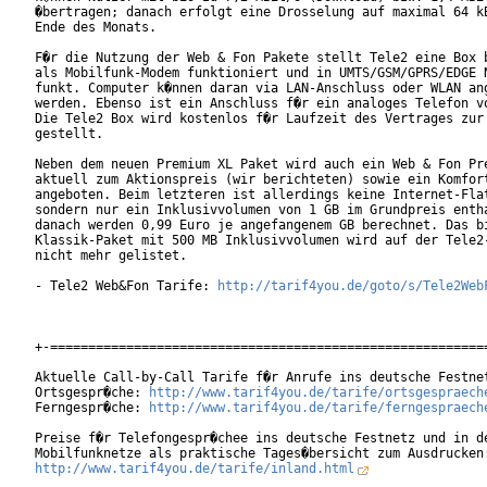
�bertragen; danach erfolgt eine Drosselung auf maximal 64 kB
Ende des Monats.

F�r die Nutzung der Web & Fon Pakete stellt Tele2 eine Box b
als Mobilfunk-Modem funktioniert und in UMTS/GSM/GPRS/EDGE N
funkt. Computer k�nnen daran via LAN-Anschluss oder WLAN ang
werden. Ebenso ist ein Anschluss f�r ein analoges Telefon vo
Die Tele2 Box wird kostenlos f�r Laufzeit des Vertrages zur 
gestellt.

Neben dem neuen Premium XL Paket wird auch ein Web & Fon Pre
aktuell zum Aktionspreis (wir berichteten) sowie ein Komfort
angeboten. Beim letzteren ist allerdings keine Internet-Flat
sondern nur ein Inklusivvolumen von 1 GB im Grundpreis entha
danach werden 0,99 Euro je angefangenem GB berechnet. Das bi
Klassik-Paket mit 500 MB Inklusivvolumen wird auf der Tele2-
nicht mehr gelistet.

- Tele2 Web&Fon Tarife: 
http://tarif4you.de/goto/s/Tele2Web
+-==========================================================
Aktuelle Call-by-Call Tarife f�r Anrufe ins deutsche Festnet
Ortsgespr�che: 
http://www.tarif4you.de/tarife/ortsgespraech
Ferngespr�che: 
http://www.tarif4you.de/tarife/ferngespraech
Preise f�r Telefongespr�chee ins deutsche Festnetz und in de
http://www.tarif4you.de/tarife/inland.html