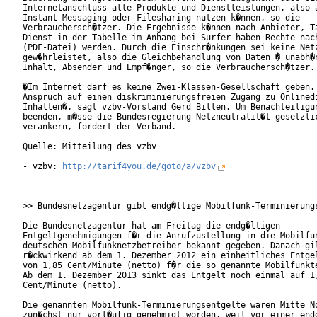
Internetanschluss alle Produkte und Dienstleistungen, also a
Instant Messaging oder Filesharing nutzen k�nnen, so die

Verbrauchersch�tzer. Die Ergebnisse k�nnen nach Anbieter, Ta
Dienst in der Tabelle im Anhang bei Surfer-haben-Rechte nach
(PDF-Datei) werden. Durch die Einschr�nkungen sei keine Netz
gew�hrleistet, also die Gleichbehandlung von Daten � unabh�n
Inhalt, Absender und Empf�nger, so die Verbrauchersch�tzer.

�Im Internet darf es keine Zwei-Klassen-Gesellschaft geben. 
Anspruch auf einen diskriminierungsfreien Zugang zu Onlinedi
Inhalten�, sagt vzbv-Vorstand Gerd Billen. Um Benachteiligun
beenden, m�sse die Bundesregierung Netzneutralit�t gesetzlic
verankern, fordert der Verband.

Quelle: Mitteilung des vzbv

- vzbv: 
http://tarif4you.de/goto/a/vzbv
>> Bundesnetzagentur gibt endg�ltige Mobilfunk-Terminierungs
Die Bundesnetzagentur hat am Freitag die endg�ltigen

Entgeltgenehmigungen f�r die Anrufzustellung in die Mobilfun
deutschen Mobilfunknetzbetreiber bekannt gegeben. Danach gil
r�ckwirkend ab dem 1. Dezember 2012 ein einheitliches Entgel
von 1,85 Cent/Minute (netto) f�r die so genannte Mobilfunkte
Ab dem 1. Dezember 2013 sinkt das Entgelt noch einmal auf 1,
Cent/Minute (netto).

Die genannten Mobilfunk-Terminierungsentgelte waren Mitte No
zun�chst nur vorl�ufig genehmigt worden, weil vor einer endg