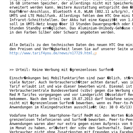
16 GB internen Speicher, der allerdings nicht mit Speicherka
erweitert werden kann. Weitere Ausstattung entspricht dem �b
Kopfh�rer-Anschluss, Bluetooth 4.0, WLAN (802.11 a/b/g/n), G
UMTS und LTE Mobilfunk. Allerdings fehlen dem HTC One mini N
Infrarot-Schnittstellen. Der Akku hat eine Kapazit�t von 1.8
soll im UMTS-Netz knapp �ber 13 Stunden Dauergespr�ch oder b
Stunden Standby erm�glichen. Das Aluminium-Unibody-Geh�use s
in den Farben Silber oder Schwarz angeboten werden.

Alle Details zu den technischen Daten des neuen HTC One mini
http://www.tarif4you.de/news/n17729.html
>> Urteil: Keine Werbung mit �grenzenloses Surfen�

Einschr�nkungen bei Mobilfunktarifen sind zwar �blich, st�re
viele Nutzer. Auch Verbrauchersch�tzer achten darauf, was in
Tarif erlaubt ist und wie dieser beworben wird. Diesmal ist 
Verbraucherzentrale Bundesverband (vzbv) gegen die Werbung d
Red M Tarifes vorgegangen und vor Landgericht D�sseldorf Rec
bekommen. Nach dem Urteil vom 19.07.2013 darf Vodafone seine
nicht mit �grenzenlosem Surfen� bewerben, wenn es Peer-to-Pe
Anwendungen im Kleingedruckten ausschlie�t (Az: 38 O 45/13).
Vodafone hatte den Smartphone-Tarif RedM mit den Worten �ide
grenzenlosen Telefonieren und Surfen� beworben. Peer-to-Peer
Anwendungen waren aber nur extra gegen einen Aufpreis von 9,
im Monat zu haben, erl�utert der vzbv den Sachverhalt. Damit
Verbraucher nicht ohne Zusatzkosten mit Freunden via Faceboo