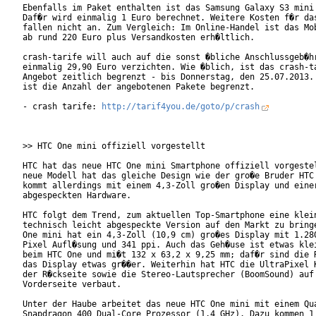
Ebenfalls im Paket enthalten ist das Samsung Galaxy S3 mini 
Daf�r wird einmalig 1 Euro berechnet. Weitere Kosten f�r das
fallen nicht an. Zum Vergleich: Im Online-Handel ist das Mob
ab rund 220 Euro plus Versandkosten erh�ltlich.

crash-tarife will auch auf die sonst �bliche Anschlussgeb�hr
einmalig 29,90 Euro verzichten. Wie �blich, ist das crash-ta
Angebot zeitlich begrenzt - bis Donnerstag, den 25.07.2013. 
ist die Anzahl der angebotenen Pakete begrenzt.

- crash tarife: 
http://tarif4you.de/goto/p/crash
>> HTC One mini offiziell vorgestellt

HTC hat das neue HTC One mini Smartphone offiziell vorgestel
neue Modell hat das gleiche Design wie der gro�e Bruder HTC 
kommt allerdings mit einem 4,3-Zoll gro�en Display und einer
abgespeckten Hardware.

HTC folgt dem Trend, zum aktuellen Top-Smartphone eine klein
technisch leicht abgespeckte Version auf den Markt zu bringe
One mini hat ein 4,3-Zoll (10,9 cm) gro�es Display mit 1.280
Pixel Aufl�sung und 341 ppi. Auch das Geh�use ist etwas klei
beim HTC One und mi�t 132 x 63,2 x 9,25 mm; daf�r sind die R
das Display etwas gr��er. Weiterhin hat HTC die UltraPixel K
der R�ckseite sowie die Stereo-Lautsprecher (BoomSound) auf 
Vorderseite verbaut.

Unter der Haube arbeitet das neue HTC One mini mit einem Qua
Snapdragon 400 Dual-Core Prozessor (1,4 GHz). Dazu kommen 1 