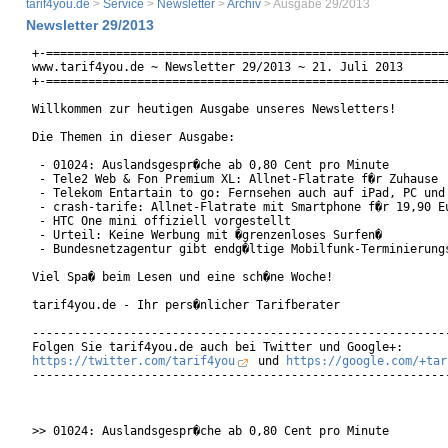
tarif4you.de
>
Service
>
Newsletter
>
Archiv
> Ausgabe 29/2013
Newsletter 29/2013
+-==========================================================
www.tarif4you.de ~ Newsletter 29/2013 ~ 21. Juli 2013

+-==========================================================
Willkommen zur heutigen Ausgabe unseres Newsletters!

Die Themen in dieser Ausgabe:

 - 01024: Auslandsgespr�che ab 0,80 Cent pro Minute

 - Tele2 Web & Fon Premium XL: Allnet-Flatrate f�r Zuhause

 - Telekom Entartain to go: Fernsehen auch auf iPad, PC und 
 - crash-tarife: Allnet-Flatrate mit Smartphone f�r 19,90 Eu
 - HTC One mini offiziell vorgestellt

 - Urteil: Keine Werbung mit �grenzenloses Surfen�

 - Bundesnetzagentur gibt endg�ltige Mobilfunk-Terminierungs
Viel Spa� beim Lesen und eine sch�ne Woche!

tarif4you.de - Ihr pers�nlicher Tarifberater

------------------------------------------------------------
https://twitter.com/tarif4you
 und 
https://google.com/+tar
------------------------------------------------------------
>> 01024: Auslandsgespr�che ab 0,80 Cent pro Minute
