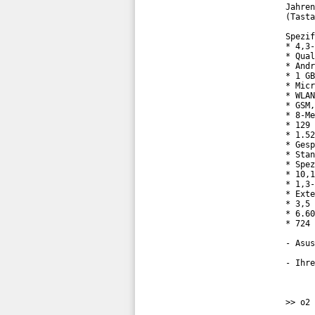
Jahren
(Tasta
Spezif
* 4,3-
* Qual
* Andr
* 1 GB
* Micr
* WLAN
* GSM,
* 8-Me
* 129 
* 1.52
* Gesp
* Stan
* Spez
* 10,1
* 1,3-
* Exte
* 3,5 
* 6.60
* 724 
- Asus
- Ihre
>> o2 