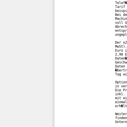
Telef�
Tarif 
beispi
Bei de
Machin
soll U
Abrech
entspr
ungepl
Der o2
MwSt).
Euro i
2,90 E
Daten�
Geschw
Daten 
�bertr
Tag wi
Option
in ver
Die Pr
inkl. 
mit ei
einmal
erh�lt
Weiter
finden
Untern