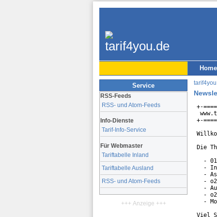
Home
tarif4you
Service
Newsle
RSS-Feeds
RSS- und Atom-Feeds
+-====
 www.t
+-====
Info-Dienste
Tarif-Info-Service
Willko
Für Webmaster
Die Th
Tariftabelle Inland
  - 01
  - In
Tariftabelle Ausland
  - As
  - o2
RSS- und Atom-Feeds
  - Au
  - o2
  - Mo
+++ Anzeige +++
Viel S