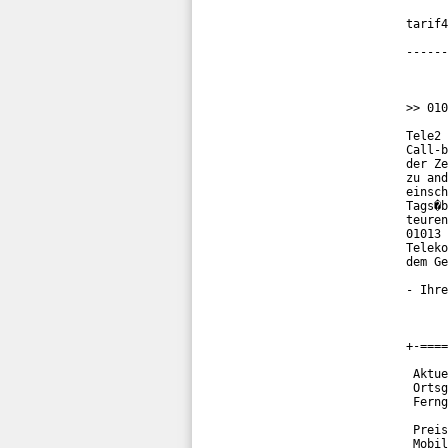
tarif4
------
>> 010
Tele2 
Call-b
der Ze
zu and
einsch
Tags�b
teuren
01013 
Teleko
dem Ge
- Ihre
+-====
 Aktue
 Ortsg
 Ferng
 Preis
 Mobil