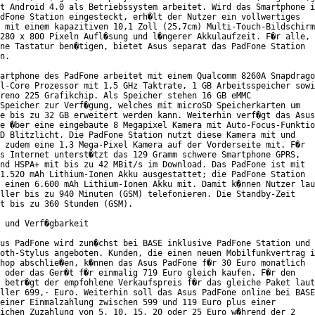
t Android 4.0 als Betriebssystem arbeitet. Wird das Smartphone i
dFone Station eingesteckt, erh�lt der Nutzer ein vollwertiges

 mit einem kapazitiven 10,1 Zoll (25,7cm) Multi-Touch-Bildschirm

280 x 800 Pixeln Aufl�sung und l�ngerer Akkulaufzeit. F�r alle,

ne Tastatur ben�tigen, bietet Asus separat das PadFone Station

n.

artphone des PadFone arbeitet mit einem Qualcomm 8260A Snapdrago
l-Core Prozessor mit 1,5 GHz Taktrate, 1 GB Arbeitsspeicher sowi
reno 225 Grafikchip. Als Speicher stehen 16 GB eMMC

Speicher zur Verf�gung, welches mit microSD Speicherkarten um

e bis zu 32 GB erweitert werden kann. Weiterhin verf�gt das Asus

e �ber eine eingebaute 8 Megapixel Kamera mit Auto-Focus-Funktio
D Blitzlicht. Die PadFone Station nutzt diese Kamera mit und

 zudem eine 1,3 Mega-Pixel Kamera auf der Vorderseite mit. F�r

s Internet unterst�tzt das 129 Gramm schwere Smartphone GPRS,

nd HSPA+ mit bis zu 42 MBit/s im Download. Das PadFone ist mit

1.520 mAh Lithium-Ionen Akku ausgestattet; die PadFone Station

 einen 6.600 mAh Lithium-Ionen Akku mit. Damit k�nnen Nutzer lau
ller bis zu 940 Minuten (GSM) telefonieren. Die Standby-Zeit

t bis zu 360 Stunden (GSM).

 und Verf�gbarkeit

us PadFone wird zun�chst bei BASE inklusive PadFone Station und

oth-Stylus angeboten. Kunden, die einen neuen Mobilfunkvertrag i
hop abschlie�en, k�nnen das Asus PadFone f�r 30 Euro monatlich

 oder das Ger�t f�r einmalig 719 Euro gleich kaufen. F�r den

 betr�gt der empfohlene Verkaufspreis f�r das gleiche Paket laut

ller 699,- Euro. Weiterhin soll das Asus PadFone online bei BASE

einer Einmalzahlung zwischen 599 und 119 Euro plus einer

ichen Zuzahlung von 5, 10, 15, 20 oder 25 Euro w�hrend der 2
