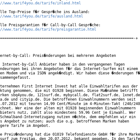
//www.tarif4you.de/tarife/inland.html
lle Top-Preise f�r Gespr�che ins Ausland:

//www.tarif4you.de/tarife/ausland.html
lle Preisgarantien f�r Call-by-Call Gespr�che:

//www.tarif4you.de/tarife/preisgarantie.html
=============================================================-+

ernet-by-Call: Preis�nderungen bei mehreren Angeboten

 Internet-by-Call Anbieter haben in den vergangenen Tagen

ndeurngen bei ihren Angeboten f�r das Internet-Surfen mit einem 

en Modem und via ISDN angek�ndigt. Wir haben diese �nderungen f�
sammengefasst.

ternehmen First Internet Invest hat alle Einwahltarifen aus der

ktung genommen, die mit 01928 beginnen. Diese Ma�nahme betrifft

rken sbq4you.de, 121surf.de, mybycall.de, flat2surf.de, 1xnet.de
a.de und cityip.de. Die betroffenen Einwahlnummern werden seit

.07.2012 mit teuren 14,99 Cent/Minute im 4-Minuten-Takt (240/240
chnet. Wer eine der alten mit 01928 beginnenden Einwahlnummern

bieters nutz, zahlt also mindestens 59,96 Cent je Einwahl. Wer

Schmalband-Internetzugang nutzen m�chte, dem empfehlen wir ein

s Angebot zu nutzen; auch die o.g. betroffenen Marken haben

gere Tarife im Angebot.

e Preis�nderung hat die 01019 Telefondienste GmbH f�r ihre Marke

surf zum Freitag, den 20.07.2012, bekannt gegeben. In den Tarife