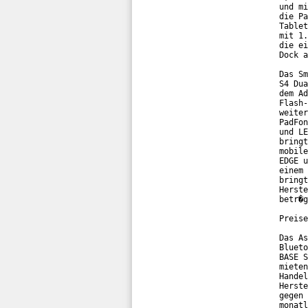
und mi
die Pa
Tablet
mit 1.
die ei
Dock a
Das Sm
S4 Dua
dem Ad
Flash-
weiter
PadFon
und LE
bringt
mobile
EDGE u
einem 
bringt
Herste
betr�g
Preise
Das As
Blueto
BASE S
mieten
Handel
Herste
gegen 
monatl