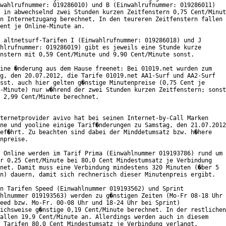
wahlrufnummer: 019286010) und B (Einwahlrufnummer: 019286011)

 in abwechselnd zwei Stunden kurzen Zeitfenstern 0,75 Cent/Minut
n Internetzugang berechnet, In den teureren Zeitfenstern fallen

ent je Online-Minute an.

 altnetsurf-Tarifen I (Einwahlrufnummer: 019286018) und J

hlrufnummer: 019286019) gibt es jeweils eine Stunde kurze

nstern mit 0,59 Cent/Minute und 9,90 Cent/Minute sonst.

ine �nderung aus dem Hause freenet: Bei 01019.net wurden zum

g, den 20.07.2012, die Tarife 01019.net AA1-Surf und AA2-Surf

sst. auch hier gelten g�nstige Minutenpreise (0,75 Cent je

-Minute) nur w�hrend der zwei Stunden kurzen Zeitfenstern; sonst

 2,99 Cent/Minute berechnet.

ternetprovider avivo hat bei seinen Internet-by-Call Marken

ne und yooline einige Tarif�nderungen zu Samstag, den 21.07.2012
ef�hrt. Zu beachten sind dabei der Minddetumsatz bzw. h�here

npreise. 

 Online werden im Tarif Prima (Einwahlnummer 019193786) rund um

r 0,25 Cent/Minute bei 80,0 Cent Mindestumsatz je Verbindung

net. Damit muss eine Verbindung mindestens 320 Minuten (�ber 5

n) dauern, damit sich rechnerisch dieser Minutenpreis ergibt.

n Tarifen Speed (Einwahlnummer 019193562) und Sprint

hlnummer 019193563) werden zu g�nstigen Zeiten (Mo-Fr 08-18 Uhr

eed bzw. Mo-Fr. 00-08 Uhr und 18-24 Uhr bei Sprint)

ichsweise g�nstige 0,19 Cent/Minute berechnet. In der restlichen

allen 19,9 Cent/Minute an. Allerdings werden auch in diesem

 Tarifen 80,0 Cent Mindestumsatz je Verbindung verlangt.
