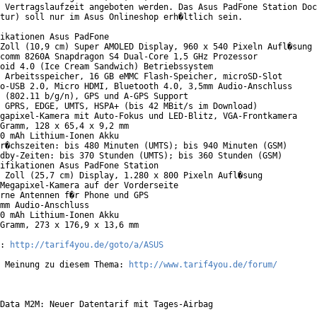
 Vertragslaufzeit angeboten werden. Das Asus PadFone Station Doc
tur) soll nur im Asus Onlineshop erh�ltlich sein.

ikationen Asus PadFone

Zoll (10,9 cm) Super AMOLED Display, 960 x 540 Pixeln Aufl�sung

comm 8260A Snapdragon S4 Dual-Core 1,5 GHz Prozessor

oid 4.0 (Ice Cream Sandwich) Betriebssystem

 Arbeitsspeicher, 16 GB eMMC Flash-Speicher, microSD-Slot

o-USB 2.0, Micro HDMI, Bluetooth 4.0, 3,5mm Audio-Anschluss

 (802.11 b/g/n), GPS und A-GPS Support

 GPRS, EDGE, UMTS, HSPA+ (bis 42 MBit/s im Download)

gapixel-Kamera mit Auto-Fokus und LED-Blitz, VGA-Frontkamera

Gramm, 128 x 65,4 x 9,2 mm

0 mAh Lithium-Ionen Akku

r�chszeiten: bis 480 Minuten (UMTS); bis 940 Minuten (GSM)

dby-Zeiten: bis 370 Stunden (UMTS); bis 360 Stunden (GSM)

ifikationen Asus PadFone Station

 Zoll (25,7 cm) Display, 1.280 x 800 Pixeln Aufl�sung

Megapixel-Kamera auf der Vorderseite

rne Antennen f�r Phone und GPS

mm Audio-Anschluss

0 mAh Lithium-Ionen Akku

Gramm, 273 x 176,9 x 13,6 mm

: 
http://tarif4you.de/goto/a/ASUS
 Meinung zu diesem Thema: 
http://www.tarif4you.de/forum/
Data M2M: Neuer Datentarif mit Tages-Airbag
