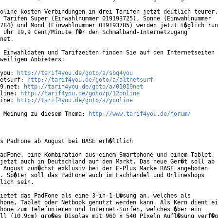
oline kosten Verbindungen in drei Tarifen jetzt deutlich teurer.

 Tarifen Super (Einwahlnummer 019193725), Sonne (Einwahlnummer

784) und Mond (Einwahlnummer 019193785) werden jetzt t�glich run
 Uhr 19,9 Cent/Minute f�r den Schmalband-Internetzugang

net. 

 Einwahldaten und Tarifzeiten finden Sie auf den Internetseiten

weiligen Anbieters:

you: 
http://tarif4you.de/goto/a/sbq4you
etsurf: 
http://tarif4you.de/goto/a/altnetsurf
9.net: 
http://tarif4you.de/goto/a/01019net
line: 
http://tarif4you.de/goto/p/12online
ine: 
http://tarif4you.de/goto/a/yooline
 Meinung zu diesem Thema: 
http://www.tarif4you.de/forum/
s PadFone ab August bei BASE erh�ltlich

adFone, eine Kombination aus einem Smartphone und einem Tablet,

jetzt auch in Deutschland auf den Markt. Das neue Ger�t soll ab

 August zun�chst exklusiv bei der E-Plus Marke BASE angeboten

. Sp�ter soll das PadFone auch im Fachhandel und Onlineshops

lich sein.

ietet das PadFone als eine 3-in-1-L�sung an, welches als

hone, Tablet oder Netbook genutzt werden kann. Als Kern dient ei
hone zum Telefonieren und Internet-Surfen, welches �ber ein

ll (10,9cm) gro�es Display mit 960 x 540 Pixeln Aufl�sung verf�g