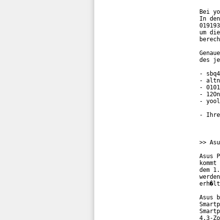
Bei yo
In den
019193
um die
berech
Genaue
des je
- sbq4
- altn
- 0101
- 12On
- yool
- Ihre
>> Asu
Asus P
kommt 
dem 1.
werden
erh�lt
Asus b
Smartp
Smartp
4,3-Zo