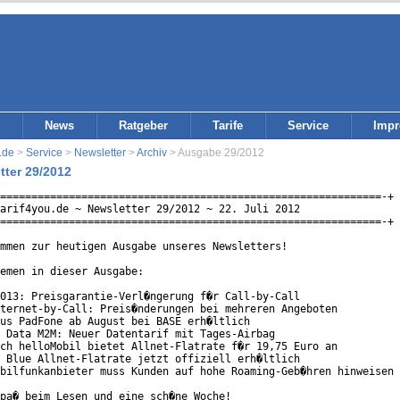
News
Ratgeber
Tarife
Service
Imp
.de
>
Service
>
Newsletter
>
Archiv
> Ausgabe 29/2012
tter 29/2012
=============================================================-+

arif4you.de ~ Newsletter 29/2012 ~ 22. Juli 2012

=============================================================-+

mmen zur heutigen Ausgabe unseres Newsletters!

emen in dieser Ausgabe:

013: Preisgarantie-Verl�ngerung f�r Call-by-Call

ternet-by-Call: Preis�nderungen bei mehreren Angeboten

us PadFone ab August bei BASE erh�ltlich

 Data M2M: Neuer Datentarif mit Tages-Airbag

ch helloMobil bietet Allnet-Flatrate f�r 19,75 Euro an

 Blue Allnet-Flatrate jetzt offiziell erh�ltlich

bilfunkanbieter muss Kunden auf hohe Roaming-Geb�hren hinweisen

pa� beim Lesen und eine sch�ne Woche!
