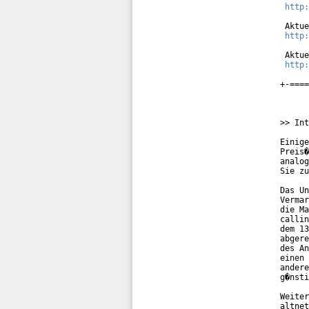
http:
 Aktue
http:
 Aktue
http:
+-====
>> Int
Einige
Preis�
analog
Sie zu
Das Un
Vermar
die Ma
callin
dem 13
abgere
des An
einen 
andere
g�nsti
Weiter
altnet