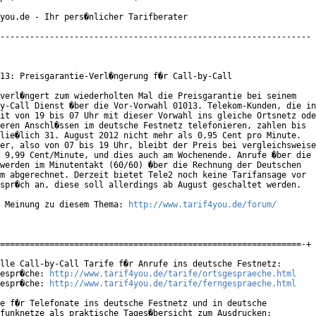
you.de - Ihr pers�nlicher Tarifberater

---------------------------------------------------------------

13: Preisgarantie-Verl�ngerung f�r Call-by-Call

verl�ngert zum wiederholten Mal die Preisgarantie bei seinem

y-Call Dienst �ber die Vor-Vorwahl 01013. Telekom-Kunden, die in

it von 19 bis 07 Uhr mit dieser Vorwahl ins gleiche Ortsnetz ode
eren Anschl�ssen im deutsche Festnetz telefonieren, zahlen bis

lie�lich 31. August 2012 nicht mehr als 0,95 Cent pro Minute.

er, also von 07 bis 19 Uhr, bleibt der Preis bei vergleichsweise

 9,99 Cent/Minute, und dies auch am Wochenende. Anrufe �ber die

werden im Minutentakt (60/60) �ber die Rechnung der Deutschen

m abgerechnet. Derzeit bietet Tele2 noch keine Tarifansage vor

spr�ch an, diese soll allerdings ab August geschaltet werden.

 Meinung zu diesem Thema: 
http://www.tarif4you.de/forum/
=============================================================-+

lle Call-by-Call Tarife f�r Anrufe ins deutsche Festnetz:

espr�che: 
http://www.tarif4you.de/tarife/ortsgespraeche.html
espr�che: 
http://www.tarif4you.de/tarife/ferngespraeche.html
e f�r Telefonate ins deutsche Festnetz und in deutsche

funknetze als praktische Tages�bersicht zum Ausdrucken:
