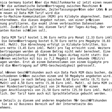
nica Germany bietet �ber die Mobilfunkmarke o2 jetzt einen neuen

f�r die automatische Daten�bertragung zwischen Maschinen �

elsweise Verkaufsautomaten, Zeiterfassungsger�ten oder LKWs � an
m neuen o2 Data M2M Tarif wird die

e-to-Machine-Kommunikation (M2M) pro Kilobyte abgerechnet. Damit

nternehmen, die dieses Angebot nutzen, von einer pr�zisen

nung profitieren, die exakt ihrem verbrauchten Datenvolumen

icht. Zus�tzlich gilt bei diesem Tarif der Tages-Airbag, der vor

anten Kosten sch�tzen soll.

 Data M2M Tarif kostet 1,96 Euro netto pro Monat (2,33 Euro inkl
 Die Daten�bertragung kostet 0,70 Euro netto pro Megabyte (0,83

nkl. MwSt). Die Abrechnung erfolgt in Kilobyte-Schritten, bis

uro netto (3,45 Euro inkl. MwSt) pro Tag erreicht sind. Weitere

bertragungen werden ab diesem Betrag nicht mehr berechnet. Eine

indigkeitsdrosselung findet beim Tages-Airbag nicht statt: Die

k�nnen weiterhin mit bis zu 7,2 Megabit pro Sekunde (MBit/s)

agen werden. Erst ab einem Datenvolumen von einem Gigabyte pro

rd die �bertragung auf GPRS-Geschwindigkeit gedrosselt.

al k�nnen Gesch�ftskunden auch ein Data Pack M2M dazu buchen, da
schiedenen Gr��en zwischen einem und 50 Megabyte angeboten wird.

eise liegen je nach Umfang zwischen 0,60 Euro netto (0,71 Euro

MwSt) und 4,50 Euro netto (5,36 Euro inkl. MwSt). o2 Data M2M is
ner Mindestvertragslaufzeit von 24 Monaten und f�r einen

igen Anschlusspreis von 21,50 Euro netto (25,59 Euro inkl. MwSt)

lich. Der Tarif kann auch mit Sprachtelefonie gebucht werden.

e Details zu diesem und anderen Angeboten f�r Gesch�ftskunden

 Sie im o2 Business Bereich auf der Internetseite des

ehmens.
