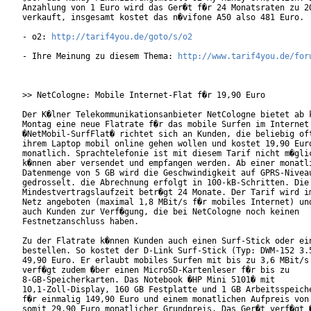
Anzahlung von 1 Euro wird das Ger�t f�r 24 Monatsraten zu 20
verkauft, insgesamt kostet das n�vifone A50 also 481 Euro.  
- o2: 
http://tarif4you.de/goto/s/o2
- Ihre Meinung zu diesem Thema: 
http://www.tarif4you.de/for
>> NetCologne: Mobile Internet-Flat f�r 19,90 Euro

Der K�lner Telekommunikationsanbieter NetCologne bietet ab k
Montag eine neue Flatrate f�r das mobile Surfen im Internet 
�NetMobil-SurfFlat� richtet sich an Kunden, die beliebig oft
ihrem Laptop mobil online gehen wollen und kostet 19,90 Euro
monatlich. Sprachtelefonie ist mit diesem Tarif nicht m�glic
k�nnen aber versendet und empfangen werden. Ab einer monatli
Datenmenge von 5 GB wird die Geschwindigkeit auf GPRS-Niveau
gedrosselt. die Abrechnung erfolgt in 100-kB-Schritten. Die

Mindestvertragslaufzeit betr�gt 24 Monate. Der Tarif wird im
Netz angeboten (maximal 1,8 MBit/s f�r mobiles Internet) und
auch Kunden zur Verf�gung, die bei NetCologne noch keinen

Festnetzanschluss haben.           

Zu der Flatrate k�nnen Kunden auch einen Surf-Stick oder ein
bestellen. So kostet der D-Link Surf-Stick (Typ: DWM-152 3.5
49,90 Euro. Er erlaubt mobiles Surfen mit bis zu 3,6 MBit/s 
verf�gt zudem �ber einen MicroSD-Kartenleser f�r bis zu

8-GB-Speicherkarten. Das Notebook �HP Mini 5101� mit

10,1-Zoll-Display, 160 GB Festplatte und 1 GB Arbeitsspeiche
f�r einmalig 149,90 Euro und einem monatlichen Aufpreis von 
somit 29,90 Euro monatlicher Grundpreis. Das Ger�t verf�gt �