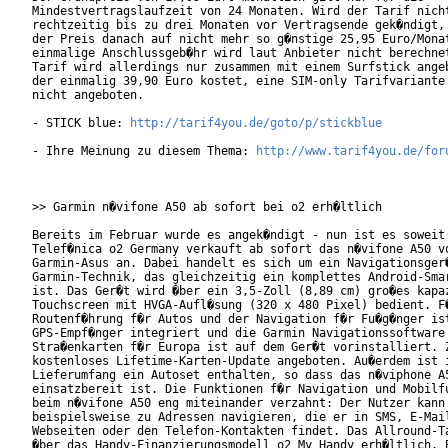
Mindestvertragslaufzeit von 24 Monaten. Wird der Tarif nicht
rechtzeitig bis zu drei Monaten vor Vertragsende gek�ndigt, 
der Preis danach auf nicht mehr so g�nstige 25,95 Euro/Monat
einmalige Anschlussgeb�hr wird laut Anbieter nicht berechnet
Tarif wird allerdings nur zusammen mit einem Surfstick angeb
der einmalig 39,90 Euro kostet, eine SIM-only Tarifvariante 
nicht angeboten.

- STICK blue: 
http://tarif4you.de/goto/p/stickblue
- Ihre Meinung zu diesem Thema: 
http://www.tarif4you.de/for
>> Garmin n�vifone A50 ab sofort bei o2 erh�ltlich

Bereits im Februar wurde es angek�ndigt - nun ist es soweit:
Telef�nica o2 Germany verkauft ab sofort das n�vifone A50 vo
Garmin-Asus an. Dabei handelt es sich um ein Navigationsger�
Garmin-Technik, das gleichzeitig ein komplettes Android-Smar
ist. Das Ger�t wird �ber ein 3,5-Zoll (8,89 cm) gro�es kapaz
Touchscreen mit HVGA-Aufl�sung (320 x 480 Pixel) bedient. F�
Routenf�hrung f�r Autos und der Navigation f�r Fu�g�nger ist
GPS-Empf�nger integriert und die Garmin Navigationssoftware 
Stra�enkarten f�r Europa ist auf dem Ger�t vorinstalliert. Z
kostenloses Lifetime-Karten-Update angeboten. Au�erdem ist i
Lieferumfang ein Autoset enthalten, so dass das n�viphone A5
einsatzbereit ist. Die Funktionen f�r Navigation und Mobilfu
beim n�vifone A50 eng miteinander verzahnt: Der Nutzer kann

beispielsweise zu Adressen navigieren, die er in SMS, E-Mail
Webseiten oder den Telefon-Kontakten findet. Das Allround-Ta
�ber das Handy-Finanzierungsmodell o2 My Handy erh�ltlich. B