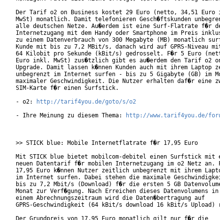
Der Tarif o2 on Business kostet 29 Euro (netto, 34,51 Euro i
MwSt) monatlich. Damit telefonieren Gesch�ftskunden unbegren
alle deutschen Netze. Au�erdem ist eine Surf-Flatrate f�r de
Internetzugang mit dem Handy oder Smartphone im Preis inklus
zu einem Datenverbrauch von 300 Megabyte (MB) monatlich surf
Kunde mit bis zu 7,2 MBit/s, danach wird auf GPRS-Niveau mit
64 Kilobit pro Sekunde (kBit/s) gedrosselt. F�r 5 Euro (nett
Euro inkl. MwSt) zus�tzlich gibt es au�erdem den Tarif o2 on
Upgrade. Damit lassen k�nnen Kunden auch mit ihrem Laptop ze
unbegrenzt im Internet surfen - bis zu 5 Gigabyte (GB) im Mo
maximaler Geschwindigkeit. Die Nutzer erhalten daf�r eine zw
SIM-Karte f�r einen Surfstick.           

- o2: 
http://tarif4you.de/goto/s/o2
- Ihre Meinung zu diesem Thema: 
http://www.tarif4you.de/for
>> STICK blue: Mobile Internetflatrate f�r 17,95 Euro

Mit STICK blue bietet mobilcom-debitel einen Surfstick mit e
neuen Datentarif f�r mobilen Internetzugang im o2 Netz an. F
17,95 Euro k�nnen Nutzer zeitlich unbegrenzt mit ihrem Lapto
im Internet surfen. Dabei stehen die maximale Geschwindigkei
bis zu 7,2 Mbit/s (Download) f�r die ersten 5 GB Datenvolume
Monat zur Verf�gung. Nach Erreichen dieses Datenvolumens in

einem Abrechnungszeitraum wird die Daten�bertragung auf

GPRS-Geschwindigkeit (64 kBit/s download 16 kBit/s Upload) r
Der Grundpreis von 17,95 Euro monatlich gilt nur f�r die
