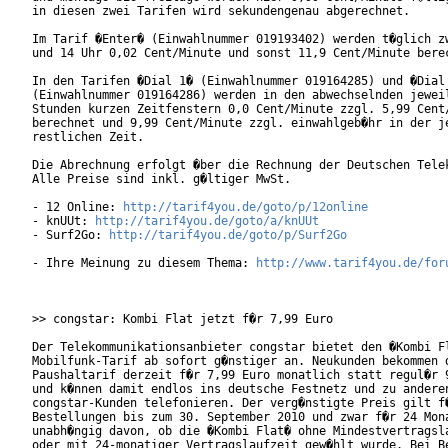
in diesen zwei Tarifen wird sekundengenau abgerechnet.

Im Tarif �Enter� (Einwahlnummer 019193402) werden t�glich zw
und 14 Uhr 0,02 Cent/Minute und sonst 11,9 Cent/Minute berec
In den Tarifen �Dial 1� (Einwahlnummer 019164285) und �Dial 
(Einwahlnummer 019164286) werden in den abwechselnden jeweil
Stunden kurzen Zeitfenstern 0,0 Cent/Minute zzgl. 5,99 Cent/
berechnet und 9,99 Cent/Minute zzgl. einwahlgeb�hr in der je
restlichen Zeit.

Die Abrechnung erfolgt �ber die Rechnung der Deutschen Telek
Alle Preise sind inkl. g�ltiger MwSt. 

- 12 Online: 
http://tarif4you.de/goto/p/12online
- knUUt: 
http://tarif4you.de/goto/a/knUUt
- Surf2Go: 
http://tarif4you.de/goto/p/Surf2Go
- Ihre Meinung zu diesem Thema: 
http://www.tarif4you.de/for
>> congstar: Kombi Flat jetzt f�r 7,99 Euro

Der Telekommunikationsanbieter congstar bietet den �Kombi Fl
Mobilfunk-Tarif ab sofort g�nstiger an. Neukunden bekommen d
Paushaltarif derzeit f�r 7,99 Euro monatlich statt regul�r 9
und k�nnen damit endlos ins deutsche Festnetz und zu anderen
congstar-Kunden telefonieren. Der verg�nstigte Preis gilt f�
Bestellungen bis zum 30. September 2010 und zwar f�r 24 Mona
unabh�ngig davon, ob die �Kombi Flat� ohne Mindestvertragsla
oder mit 24-monatiger Vertragslaufzeit gew�hlt wurde. Bei Be