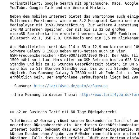
vorinstalliert: Google Search mit Sprachsuche, Maps, Google 
YouTube, Google Talk und der Android Market.     

Neben dem mobilen Internet bietet das Smartphone auch einige
Multimedia-Funktionen, wie eine 3,2-Megapixel-Kamera und ein
Mediaplayer mit DivX-Unterst�tzung. Zur weitere Ausstattung 
170 MB internen Speicher, der mit bis zu 32 GB gro�en

microSD-Speicherkarten erweitert werden kann, GPS-Funktion,

Bluetooth v2.1, USB 2.0, UKW-Radio und ein 3,5 mm Klinkenans
Als Mobiltelefon funkt das 114 x 55 x 12,9 mm kleine und 109
Schwere Galaxy 3 I5800 neben UMTS-Netzen auch in vier

GSM-Frequenzbereichen (850/900/1800/1900 MHz). Der Akku (Li-
1500 mAh) soll laut Hersteller im GSM-Betrieb bis zu 625 Stu
Standby und bis zu 15 Stunden Gespr�chszeit bieten; im UMTS-
sind bis zu 517 Stunden Standby bzw. bis zu 7,1 Stunden Gesp
m�glich. Das Samsung Galaxy 3 I5800 soll ab Ende Juli in Deu
erh�ltlich sein. Der empfohlene Verkaufspreis liegt bei 299 
- Samsung: 
http://tarif4you.de/goto/a/Samsung
- Ihre Meinung zu diesem Thema: 
http://www.tarif4you.de/for
>> o2 on Business Tarif mit 60 Tage R�ckgaberecht

Telef�nica o2 Germany r�umt seinen Neukunden im Tarif o2 on 
neuerdings R�ckgaberecht ein. Wer diesen Gesch�ftskundentari
Internet bucht, bekommt dazu eine Zufriedenheitsgarantie. Da
k�nnen Kunden ohne Angabe von Gr�nden innerhalb der ersten 6
k�ndigen. Falls dies nicht erfolgt, l�uft der Vertrag einfac