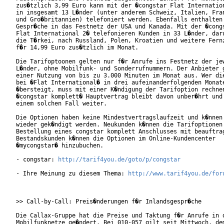
zus�tzlich 3,99 Euro kann mit der �congstar Flat Internation
in insgesamt 13 L�nder (unter anderem Schweiz, Italien, Fran
und Gro�britannien) telefoniert werden. Ebenfalls enthalten 
Gespr�che in das Festnetz der USA und Kanada. Mit der �congs
Flat International 2� telefonieren Kunden in 33 L�nder, daru
die T�rkei, nach Russland, Polen, Kroatien und weitere Fernz
f�r 14,99 Euro zus�tzlich im Monat.

Die Tarifoptoonen gelten nur f�r Anrufe ins Festnetz der jew
L�nder, ohne Mobilfunk- und Sonderrufnummern. Der Anbieter g
einer Nutzung von bis zu 3.000 Minuten im Monat aus. Wer die
bei �Flat International� in drei aufeinanderfolgenden Monate
�bersteigt, muss mit einer K�ndigung der Tarifoption rechnen
�congstar komplett� Hauptvertrag bleibt davon unber�hrt und 
einem solchen Fall weiter.      

Die Optionen haben keine Mindestvertragslaufzeit und k�nnen 
wieder gek�ndigt werden. Neukunden k�nnen die Tarifoptionen 
Bestellung eines congstar komplett Anschlusses mit beauftrag
Bestandskunden k�nnen die Optionen im Online-Kundencenter

�mycongstar� hinzubuchen.    

- congstar: 
http://tarif4you.de/goto/p/congstar
- Ihre Meinung zu diesem Thema: 
http://www.tarif4you.de/for
>> Call-by-Call: Preis�nderungen f�r Inlandsgespr�che

Die Callax-Gruppe hat die Preise und Taktung f�r Anrufe in d
Mobilfunknetze ge�ndert. Bei 010-057 gilt seit Mittwoch, dem