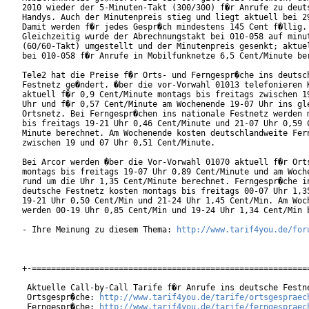
2010 wieder der 5-Minuten-Takt (300/300) f�r Anrufe zu deuts
Handys. Auch der Minutenpreis stieg und liegt aktuell bei 29
Damit werden f�r jedes Gespr�ch mindestens 145 Cent f�llig.

Gleichzeitig wurde der Abrechnungstakt bei 010-058 auf minut
(60/60-Takt) umgestellt und der Minutenpreis gesenkt; aktuel
bei 010-058 f�r Anrufe in Mobilfunknetze 6,5 Cent/Minute ber
Tele2 hat die Preise f�r Orts- und Ferngespr�che ins deutsch
Festnetz ge�ndert. �ber die vor-Vorwahl 01013 telefonieren K
aktuell f�r 0,9 Cent/Minute montags bis freitags zwischen 19
Uhr und f�r 0,57 Cent/Minute am Wochenende 19-07 Uhr ins gle
Ortsnetz. Bei Ferngespr�chen ins nationale Festnetz werden m
bis freitags 19-21 Uhr 0,46 Cent/Minute und 21-07 Uhr 0,59 C
Minute berechnet. Am Wochenende kosten deutschlandweite Fern
zwischen 19 und 07 Uhr 0,51 Cent/Minute.

Bei Arcor werden �ber die Vor-Vorwahl 01070 aktuell f�r Orts
montags bis freitags 19-07 Uhr 0,89 Cent/Minute und am Woche
rund um die Uhr 1,35 Cent/Minute berechnet. Ferngespr�che in
deutsche Festnetz kosten montags bis freitags 00-07 Uhr 1,35
19-21 Uhr 0,50 Cent/Min und 21-24 Uhr 1,45 Cent/Min. Am Woch
werden 00-19 Uhr 0,85 Cent/Min und 19-24 Uhr 1,34 Cent/Min b
- Ihre Meinung zu diesem Thema: 
http://www.tarif4you.de/for
+-==========================================================
 Aktuelle Call-by-Call Tarife f�r Anrufe ins deutsche Festne
 Ortsgespr�che: 
http://www.tarif4you.de/tarife/ortsgespraec
 Ferngespr�che: 
http://www.tarif4you.de/tarife/ferngespraec