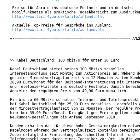
 Preise f�r Anrufe ins deutsche Festnetz und in deutsche

 Mobilfunknetze als praktische Tages�bersicht zum Ausdrucken
http://www.tarif4you.de/tarife/inland.html
 Aktuelle Top-Preise f�r Gespr�che ins Ausland:

http://www.tarif4you.de/tarife/ausland.html
+-===================================================== ANZE
>> Kabel Deutschland: 100 Mbit/s f�r unter 30 Euro

Kabel Deutschland bietet seinen 100 MBit/s schnellen

Internetanschluss seit Montag zum Aktionspreis an. W�hend de
gesamten Mindestvertragslaufzeit von 12 Monaten zahlen Kunde
28,90 Euro/Monat f�r den Beitband-Internetzugang mit Interne
und Telefonie-Flatrate ins deutsche Festnetz. Danach berechn
Anbieter den regul�ren Preis von 49,90 Euro monatlich.

Ein bis zu 60 MBit/s-schnelles Internet- und Telefonprodukt 
bei Kabel Deutschland f�r 25,90 Euro monatlich - ebenfalls w
der Mindestvertragslaufzeit von 12 Monaten. Der regul�re Pre
hier bei 39,90 Euro/Monat. Die g�nstigen Preise gelten zun�c
Neukunden-Bestellungen bis Anfang September 2010.          

Kunden erhalten das f�r diese hohen Geschwindigkeiten notwen
Kabelmodem w�hrend der Vertragslaufzeit kostenlos bereitgest
Zudem erfolgt die Einrichtung des schnellen Internet- und

Telefonanschlusses durch einen Techniker vor Ort. Um die von