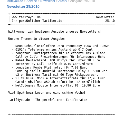
tarif4you.de
>
Service
>
Newsletter
>
Archiv
> Ausgabe 29/2010
Newsletter 29/2010
+-==========================================================
| www.tarif4you.de                               Newsletter 
| Ihr pers�nlicher Tarifberater                       25. Ju
+-==========================================================
Willkommen zur heutigen Ausgabe unseres Newsletters!

Unsere Themen in dieser Ausgabe:

  - Neue Schnurlostelefone Doro PhoneEasy 100w und 105wr

  - 01024: Telefonieren ins Ausland ab 0,7 Cent

  - congstar: Tarifoptionen f�r Telefonate ins Ausland

  - Call-by-Call: Preis�nderungen f�r Inlandsgespr�che

  - Kabel Deutschland: 100 Mbit/s f�r unter 30 Euro

  - Internet-by-Call Tarife ab 0,10 Cent/Minute

  - congstar: Kombi Flat jetzt f�r 7,99 Euro

  - Samsung stellt Android-Smartphone Galay 3 I5800 vor

  - o2 on Business Tarif mit 60 Tage R�ckgaberecht

  - STICK blue: Mobile Internetflatrate f�r 17,95 Euro

  - Garmin n�vifone A50 ab sofort bei o2 erh�ltlich

  - NetCologne: Mobile Internet-Flat f�r 19,90 Euro

Viel Spa� beim Lesen und eine sch�ne Woche!

tarif4you.de - Ihr pers�nlicher Tarifberater

+-==========================================================