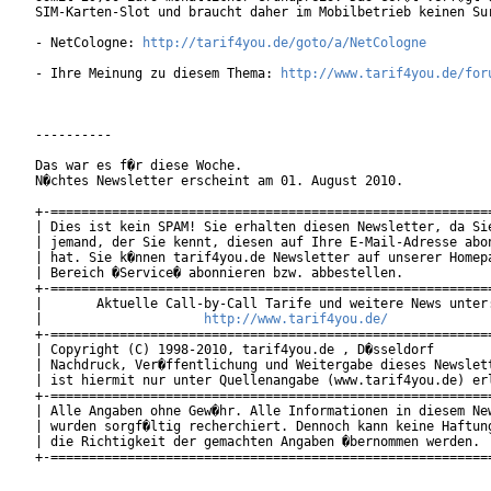
SIM-Karten-Slot und braucht daher im Mobilbetrieb keinen Sur
- NetCologne: 
http://tarif4you.de/goto/a/NetCologne
- Ihre Meinung zu diesem Thema: 
http://www.tarif4you.de/for
----------

Das war es f�r diese Woche.

N�chtes Newsletter erscheint am 01. August 2010.

+-==========================================================
| Dies ist kein SPAM! Sie erhalten diesen Newsletter, da Sie
| jemand, der Sie kennt, diesen auf Ihre E-Mail-Adresse abon
| hat. Sie k�nnen tarif4you.de Newsletter auf unserer Homepa
| Bereich �Service� abonnieren bzw. abbestellen.            
+-==========================================================
|       Aktuelle Call-by-Call Tarife und weitere News unter:
|                     
http://www.tarif4you.de/
           
+-==========================================================
| Copyright (C) 1998-2010, tarif4you.de , D�sseldorf        
| Nachdruck, Ver�ffentlichung und Weitergabe dieses Newslett
| ist hiermit nur unter Quellenangabe (www.tarif4you.de) erl
+-==========================================================
| Alle Angaben ohne Gew�hr. Alle Informationen in diesem New
| wurden sorgf�ltig recherchiert. Dennoch kann keine Haftung
| die Richtigkeit der gemachten Angaben �bernommen werden.  