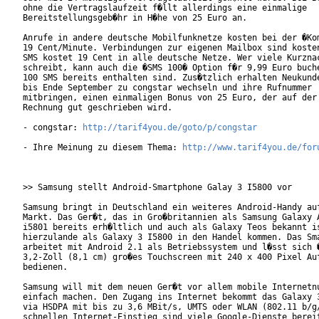
ohne die Vertragslaufzeit f�llt allerdings eine einmalige

Bereitstellungsgeb�hr in H�he von 25 Euro an.         

Anrufe in andere deutsche Mobilfunknetze kosten bei der �Kom
19 Cent/Minute. Verbindungen zur eigenen Mailbox sind kosten
SMS kostet 19 Cent in alle deutsche Netze. Wer viele Kurznac
schreibt, kann auch die �SMS 100� Option f�r 9,99 Euro buche
100 SMS bereits enthalten sind. Zus�tzlich erhalten Neukunde
bis Ende September zu congstar wechseln und ihre Rufnummer

mitbringen, einen einmaligen Bonus von 25 Euro, der auf der 
Rechnung gut geschrieben wird.       

- congstar: 
http://tarif4you.de/goto/p/congstar
- Ihre Meinung zu diesem Thema: 
http://www.tarif4you.de/for
>> Samsung stellt Android-Smartphone Galay 3 I5800 vor

Samsung bringt in Deutschland ein weiteres Android-Handy auf
Markt. Das Ger�t, das in Gro�britannien als Samsung Galaxy A
i5801 bereits erh�ltlich und auch als Galaxy Teos bekannt is
hierzulande als Galaxy 3 I5800 in den Handel kommen. Das Sma
arbeitet mit Android 2.1 als Betriebssystem und l�sst sich �
3,2-Zoll (8,1 cm) gro�es Touchscreen mit 240 x 400 Pixel Auf
bedienen.      

Samsung will mit dem neuen Ger�t vor allem mobile Internetnu
einfach machen. Den Zugang ins Internet bekommt das Galaxy 3
via HSDPA mit bis zu 3,6 MBit/s, UMTS oder WLAN (802.11 b/g/
schnellen Internet-Einstieg sind viele Google-Dienste bereit