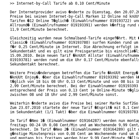
>> Internet-by-Call Tarife ab 0,10 Cent/Minute

Der Internetprovider avivo �nderte zu Dienstag, den 20.07.20
Preise bei seinen Internet-by-Call Marken 12 Online nd knUUt
Tarifen �12 Online T�glich� (Einwahlrufnummer 019193722) und
Allround� (Einwahlrufnummer 019193391) werden k�nftig rund u
11,9 Cent/Minute berechnet.    

Gleichzeitig wurden neue Schmalband-Tarife eingef�hrt. Mit �
Classic� (Einwahlrufnummer 019193780) surfen Kunden rund um 
f�r 0,25 Cent/Minute im Internet. Die Abrechnung erfolgt im

Sekundentakt und es gilt eine Preisgarantie bis einschlie�li
15.09.2010. Beim neuen Tarif �knUUt Allstar (Einwahlrufnumme
019193781) werden rund um die Uhr 0,17 Cent/Minute ebenfalls
Sekundentakt berechnet. 

Weitere Preis�nderungen betreffen die Tarife �knUUt Energy� 
�knUUt Enjoy�. �ber die Einwahlrufnummer 019193392 werden k�
t�glich von 18 bis 08 Uhr 0,13 Cent/Minute und von 08 bis 18
2,99 Cent/Minute berechnet. Bei der Einwahlnummer 019193393 
entsprechend der Preis von 0,13 Cent je Online-Minute t�glic
zwischen 08 und 18 Uhr und 2,99 Cent/Minute sonst.     

Weiterhin �nderte avivo die Preise bei seiner Marke Surf2Go.
Zum 23.07.2010 startete der neue Tarif �Esprit� mit 0,1 Cent
im Sekundentakt (1/1 Takt) �ber die Einwahlnummer 019193783.
Im Tarif �Neo 1� (Einwahlnummer 019164287) werden nun montag
freitags 00-24 Uh 0,08 Cent/Min und am Wochenende 9,99 Cent/
berechnet. Im Tarif �Neo 2� (Einwahlnummer 019164289) gilt d
g�nstige Minutenpreis von 0,08 Cent am Wochenende rund um di
und montags bis freitags werden hier 9,99 Cent/Minute f�llig