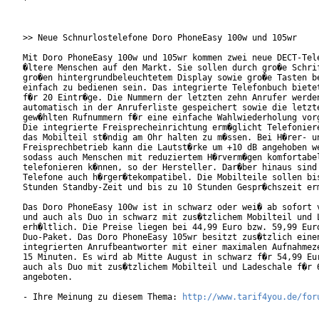
>> Neue Schnurlostelefone Doro PhoneEasy 100w und 105wr

Mit Doro PhoneEasy 100w und 105wr kommen zwei neue DECT-Tele
�ltere Menschen auf den Markt. Sie sollen durch gro�e Schrif
gro�en hintergrundbeleuchtetem Display sowie gro�e Tasten be
einfach zu bedienen sein. Das integrierte Telefonbuch bietet
f�r 20 Eintr�ge. Die Nummern der letzten zehn Anrufer werden
automatisch in der Anruferliste gespeichert sowie die letzte
gew�hlten Rufnummern f�r eine einfache Wahlwiederholung vorg
Die integrierte Freisprecheinrichtung erm�glicht Telefoniere
das Mobilteil st�ndig am Ohr halten zu m�ssen. Bei H�rer- un
Freisprechbetrieb kann die Lautst�rke um +10 dB angehoben we
sodass auch Menschen mit reduziertem H�rverm�gen komfortabel
telefonieren k�nnen, so der Hersteller. Dar�ber hinaus sind 
Telefone auch h�rger�tekompatibel. Die Mobilteile sollen bis
Stunden Standby-Zeit und bis zu 10 Stunden Gespr�chszeit erm
Das Doro PhoneEasy 100w ist in schwarz oder wei� ab sofort v
und auch als Duo in schwarz mit zus�tzlichem Mobilteil und L
erh�ltlich. Die Preise liegen bei 44,99 Euro bzw. 59,99 Euro
Duo-Paket. Das Doro PhoneEasy 105wr besitzt zus�tzlich einen
integrierten Anrufbeantworter mit einer maximalen Aufnahmeze
15 Minuten. Es wird ab Mitte August in schwarz f�r 54,99 Eur
auch als Duo mit zus�tzlichem Mobilteil und Ladeschale f�r 6
angeboten.

- Ihre Meinung zu diesem Thema: 
http://www.tarif4you.de/for