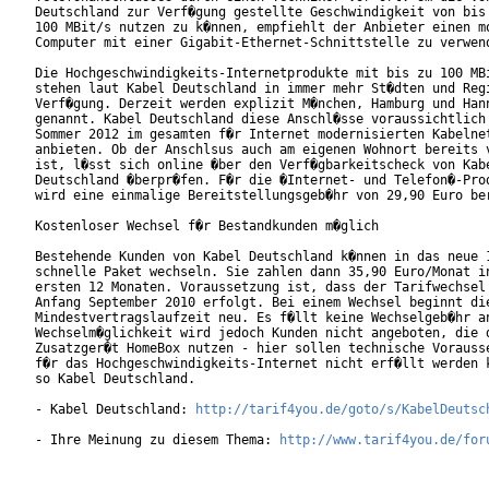
Deutschland zur Verf�gung gestellte Geschwindigkeit von bis 
100 MBit/s nutzen zu k�nnen, empfiehlt der Anbieter einen mo
Computer mit einer Gigabit-Ethernet-Schnittstelle zu verwend
Die Hochgeschwindigkeits-Internetprodukte mit bis zu 100 MBi
stehen laut Kabel Deutschland in immer mehr St�dten und Regi
Verf�gung. Derzeit werden explizit M�nchen, Hamburg und Hann
genannt. Kabel Deutschland diese Anschl�sse voraussichtlich 
Sommer 2012 im gesamten f�r Internet modernisierten Kabelnet
anbieten. Ob der Anschlsus auch am eigenen Wohnort bereits v
ist, l�sst sich online �ber den Verf�gbarkeitscheck von Kabe
Deutschland �berpr�fen. F�r die �Internet- und Telefon�-Prod
wird eine einmalige Bereitstellungsgeb�hr von 29,90 Euro ber
Kostenloser Wechsel f�r Bestandkunden m�glich

Bestehende Kunden von Kabel Deutschland k�nnen in das neue 1
schnelle Paket wechseln. Sie zahlen dann 35,90 Euro/Monat in
ersten 12 Monaten. Voraussetzung ist, dass der Tarifwechsel 
Anfang September 2010 erfolgt. Bei einem Wechsel beginnt die
Mindestvertragslaufzeit neu. Es f�llt keine Wechselgeb�hr an
Wechselm�glichkeit wird jedoch Kunden nicht angeboten, die d
Zusatzger�t HomeBox nutzen - hier sollen technische Vorausse
f�r das Hochgeschwindigkeits-Internet nicht erf�llt werden k
so Kabel Deutschland.

- Kabel Deutschland: 
http://tarif4you.de/goto/s/KabelDeutsc
- Ihre Meinung zu diesem Thema: 
http://www.tarif4you.de/for