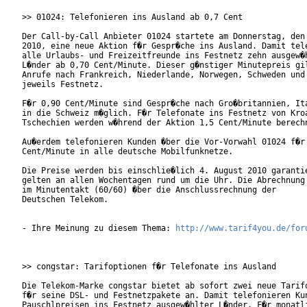
>> 01024: Telefonieren ins Ausland ab 0,7 Cent

Der Call-by-Call Anbieter 01024 startete am Donnerstag, den 
2010, eine neue Aktion f�r Gespr�che ins Ausland. Damit tele
alle Urlaubs- und Freizeitfreunde ins Festnetz zehn ausgew�h
L�nder ab 0,70 Cent/Minute. Dieser g�nstiger Minutepreis gil
Anrufe nach Frankreich, Niederlande, Norwegen, Schweden und 
jeweils Festnetz.

F�r 0,90 Cent/Minute sind Gespr�che nach Gro�britannien, Ita
in die Schweiz m�glich. F�r Telefonate ins Festnetz von Kroa
Tschechien werden w�hrend der Aktion 1,5 Cent/Minute berechn
Au�erdem telefonieren Kunden �ber die Vor-Vorwahl 01024 f�r 
Cent/Minute in alle deutsche Mobilfunknetze.

Die Preise werden bis einschlie�lich 4. August 2010 garantie
gelten an allen Wochentagen rund um die Uhr. Die Abrechnung 
im Minutentakt (60/60) �ber die Anschlussrechnung der

Deutschen Telekom.

- Ihre Meinung zu diesem Thema: 
http://www.tarif4you.de/for
>> congstar: Tarifoptionen f�r Telefonate ins Ausland

Die Telekom-Marke congstar bietet ab sofort zwei neue Tarifo
f�r seine DSL- und Festnetzpakete an. Damit telefonieren Kun
Pauschlpreisen ins Festnetz ausgew�hlter L�nder. F�r monatli